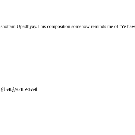
Purushottam Upadhyay.This composition somehow reminds me of ‘Ye hawa 
ી સાહેબના સ્વરમાં.