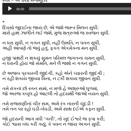
સ્વર – ઐશ્વર્યા મજમૂદાર
Audio
00:00
Player
*
દિવસો જુદાઈના જાય છે, એ જશે જરૂર મિલન સુધી:
મારો હાથ ઝાલીને લઈ જશે, મુજ શત્રુઓ જ સ્વજન સુધી.
ન ધરા સુધી, ન ગગન સુધી, નહી ઉન્નતિ, ન પતન સુધી,
અહીં આપણે તો જવું હતું, ફકત એકમેકના મન સુધી.
હજી પાથરી ન શકયું સુમન પરિમલ જગતના ચમન સુધી,
ન ધરાની હોય જો સંમતિ, મને લૈ જશો ન ગગન સુધી.
છે અજબ પ્રકારની જીદંગી, કહો એને પ્યારની જીદંગી ;
ન રહી શકાય જીવ્યા વિના, ન ટકી શકાય જીવન સુધી.
તમે રાંકનાં છો રતન સમાં, ન મળો હે અશ્રુઓ ધૂળમાં,
જો અરજ કબૂલ હો આટલી તો હદયથી જાઓ નયન સુધી.
તમે રાજરાણીનાં ચીર સમ, અમે રંક નારની ચૂંદડી !
તમે તન પર રહો ઘડી-બેઘડી, અમે સાથ દઈએ કફન સુધી.
જો હદયની આગ વધી ‘ગની’, તો ખુદ ઈશ્વરે જ કૃપા કરી;
કોઈ શ્વાસ બંધ કરી ગયું, કે પવન ન જાય અગન સુધી.