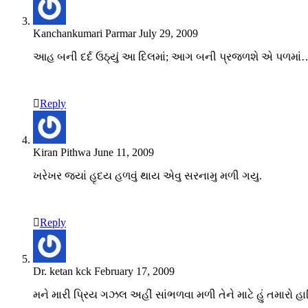
Kanchankumari Parmar
July 29, 2009
આહ બની દર્દ ઉઠ્યું આ દિલમાં; આગ બની પ્રજળશે એ પળમાં
Reply
Kiran Pithwa
June 11, 2009
ખરેખર જ્યાં હૃદય હળવું થાય એવુ સરનામુ મળી ગયુ.
Reply
Dr. ketan kck
February 17, 2009
મને મારી પ્રિય ગઝલ અહીં સાંભળવા મળી તેને માટે હું તમારો હા