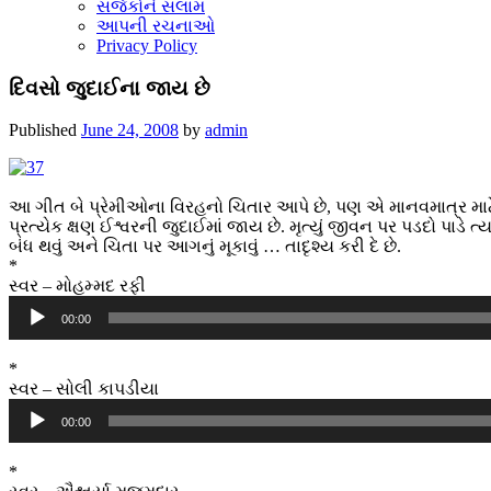
સર્જકોને સલામ
આપની રચનાઓ
Privacy Policy
દિવસો જુદાઈના જાય છે
Published
June 24, 2008
by
admin
આ ગીત બે પ્રેમીઓના વિરહનો ચિતાર આપે છે, પણ એ માનવમાત્ર મા
પ્રત્યેક ક્ષણ ઈશ્વરની જુદાઈમાં જાય છે. મૃત્યું જીવન પર પડદો પાડ
બંધ થવું અને ચિતા પર આગનું મૂકાવું … તાદૃશ્ય કરી દે છે.
*
સ્વર – મોહમ્મદ રફી
Audio
00:00
Player
*
સ્વર – સોલી કાપડીયા
Audio
00:00
Player
*