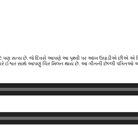
ટે પણ સત્ય છે. જે દિવસે આપણે આ પૃથ્વી પર આંખ ઉઘાડીએ છીએ એ દ
ે ત્યારે ઈશ્વર સાથે આપણું ચિર મિલન થાય છે. આ ગીતની છેલ્લી પંક્તિઓ