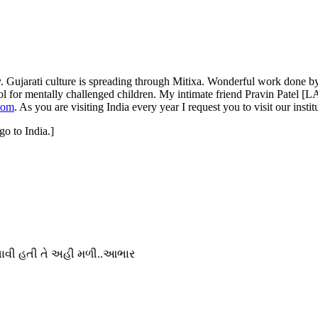
. Gujarati culture is spreading through Mitixa. Wonderful work done by
ol for mentally challenged children. My intimate friend Pravin Patel [LA,
com
. As you are visiting India every year I request you to visit our inst
 go to India.]
 ગાવી હતી તે અહી મળી..આભાર