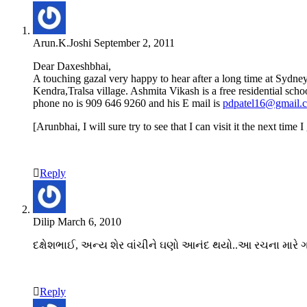
Arun.K.Joshi
September 2, 2011
Dear Daxeshbhai,
A touching gazal very happy to hear after a long time at Sydney
Kendra,Tralsa village. Ashmita Vikash is a free residential scho
phone no is 909 646 9260 and his E mail is
pdpatel16@gmail.
[Arunbhai, I will sure try to see that I can visit it the next time I
Reply
Dilip
March 6, 2010
દક્ષેશભાઈ, અન્ય શેર વાંચીને ઘણો આનંદ થયો..આ રચના મારે
Reply