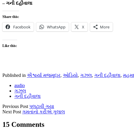
– ગની દહીંવાલા
Share this:
Facebook
WhatsApp
X
More
Like this:
Published in
ઐશ્વર્યા મજમૂદાર
,
ઓડિયો
,
ગઝલ
,
ગની દહીંવાલા
,
મહમદ
audio
ગઝલ
ગની દહીંવાલા
Previous Post
પલટાવી ગયા
Next Post
ગમતાંનો કરીએ ગુલાલ
15 Comments