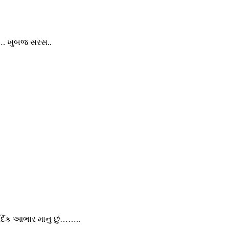
…. ખુબજ સરસ..
ર્દિક આભાર માનુ છું……..