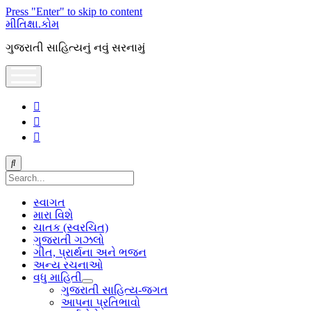
Press "Enter" to skip to content
મીતિક્ષા.કોમ
ગુજરાતી સાહિત્યનું નવું સરનામું
open
menu
facebook
youtube
hello@mitixa.com
Search
સ્વાગત
મારા વિશે
ચાતક (સ્વરચિત)
ગુજરાતી ગઝલો
ગીત, પ્રાર્થના અને ભજન
અન્ય રચનાઓ
વધુ માહિતી
open
ગુજરાતી સાહિત્ય-જગત
dropdown
આપના પ્રતિભાવો
menu