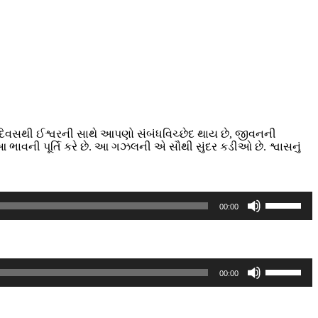
િવસથી ઈશ્વરની સાથે આપણો સંબંધવિચ્છેદ થાય છે, જીવનની
 આ ભાવની પૂર્તિ કરે છે. આ ગઝલની એ સૌથી સુંદર કડીઓ છે. શ્વાસનું
Use
00:00
Up/Down
Arrow
keys
to
increase
Use
or
00:00
Up/Down
decrease
Arrow
volume.
keys
to