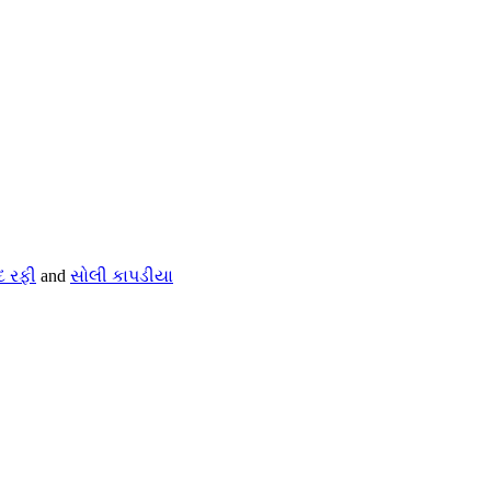
 રફી
and
સોલી કાપડીયા