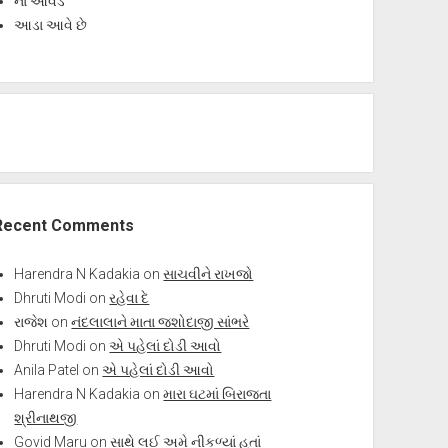
ના આવડે
આડા આવે છે
Recent Comments
Harendra N Kadakia
on
સાચવીને રાખજો
Dhruti Modi
on
રહેવા દે
રાજેશ
on
નંદલાલાને માતા જશોદાજી સાંભરે
Dhruti Modi
on
એ પહેલાં દોડી આવો
Anila Patel
on
એ પહેલાં દોડી આવો
Harendra N Kadakia
on
મારા ઘટમાં બિરાજતા
શ્રીનાથજી
Govid Maru
on
સાથે લઈ અમે નીકળ્યાં હતાં