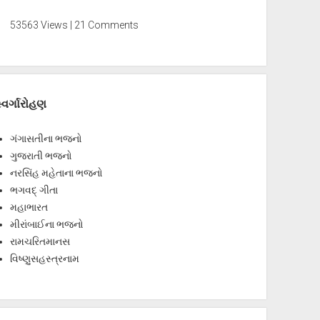
53563 Views | 21 Comments
્વર્ગારોહણ
ગંગાસતીના ભજનો
ગુજરાતી ભજનો
નરસિંહ મહેતાના ભજનો
ભગવદ્ ગીતા
મહાભારત
મીરાંબાઈના ભજનો
રામચરિતમાનસ
વિષ્ણુસહસ્ત્રનામ