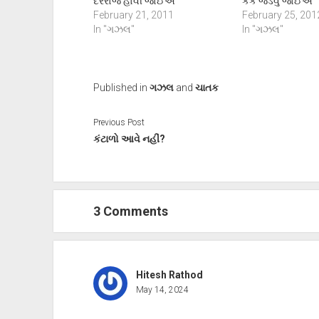
દરરોજ હોવી જોઈએ
કૈંક જડવું જોઈએ
February 21, 2011
February 25, 201
In "ગઝલ"
In "ગઝલ"
Published in
ગઝલ
and
ચાતક
Previous Post
કંટાળો આવે નહીં?
3 Comments
Hitesh Rathod
May 14, 2024