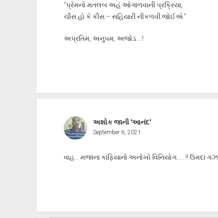
“પ્રેમનો મતલબ અહં ઓગાળવાની પ્રક્રિયા,
ચીસ હો કે કીસ – સહિયારી નીકળવી જોઈએ.”
અપ્રતિમ, અનુપમ, અજોડ….!
અશોક જાની 'આનંદ'
September 6, 2021
વાહ… મજાના કાફિયાનો અનોખો વિનિયોગ….. !! ઉમદા ગઝ