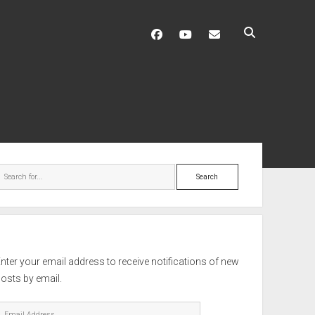
facebook
youtube
hello@mitixa.com
ebar
Search
nter your email address to receive notifications of new
osts by email.
mail