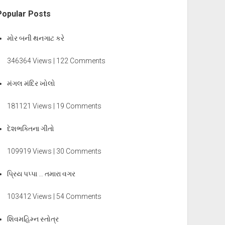
Popular Posts
મોર બની થનગાટ કરે
346364 Views | 122 Comments
મંગલ મંદિર ખોલો
181121 Views | 19 Comments
દેશભક્તિના ગીતો
109919 Views | 30 Comments
પ્રિય પપ્પા … તમારા વગર
103412 Views | 54 Comments
શિવમહિમ્ન સ્તોત્ર