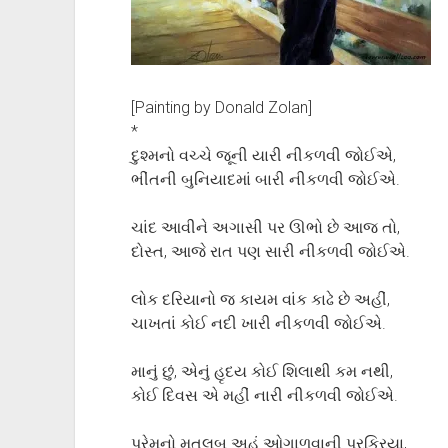
[Painting by Donald Zolan]
*
દુશ્મનો વચ્ચે જૂની યારી નીકળવી જોઈએ,
ભીંતની બુનિયાદમાં બારી નીકળવી જોઈએ.
ચાંદ આવીને અગાસી પર ઊભો છે આજ તો,
દોસ્ત, આજે રાત પણ સારી નીકળવી જોઈએ.
લોક દરિયાનો જ કાયમ વાંક કાઢે છે અહીં,
ચાખતાં કોઈ નદી ખારી નીકળવી જોઈએ.
માનું છું, એનું હૃદય કોઈ શિલાથી કમ નથી,
કોઈ દિવસ એ મહીં નારી નીકળવી જોઈએ.
પ્રેમનો મતલબ અહં ઓગાળવાની પ્રક્રિયા,