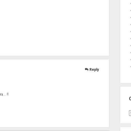
Reply
લ… !!
C