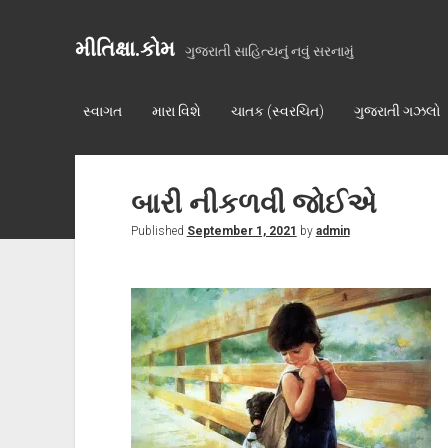
મીતિક્ષા.કોમ
ગુજરાતી સાહિત્યનું નવું સરનામું
સ્વાગત
મારા વિશે
ચાતક (સ્વરચિત)
ગુજરાતી ગઝલો
બારી નીકળવી જોઈએ
Published
September 1, 2021
by
admin