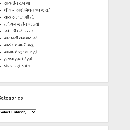
સાચવીને રાખજો
લીલાનું થાશે મિલન આજ રાતે
થાય સરખામણી તો
તમે મન મુકીને વરસ્યાં
આંખડી છેડે સરગમ
મોર બની થનગાટ કરે
મારું મન મોહી ગયું
માબાપને ભૂલશો નહીં
હંસલા હાલો રે હવે
બંધ બારણે ટકોરા
Categories
ategories