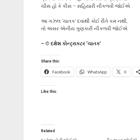
ચીસ હો કે કીસ – સહિયારી નીકળવી જોઈએ.
આ ગઝલ ‘ચાતક’ દવાથી કોઈ રીતે કમ નથી,
તો અસર એનીય ગુણકારી નીકળવી જોઈએ.
– © દક્ષેશ કોન્ટ્રાકટર ‘ચાતક’
Share this:
Facebook
WhatsApp
X
Like this:
Related