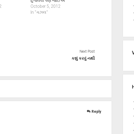
છુપાવવી પણ જોઈએ
2
October 5, 2012
In "ગઝલ"
Next Post
કશું કરવું નથી
Reply