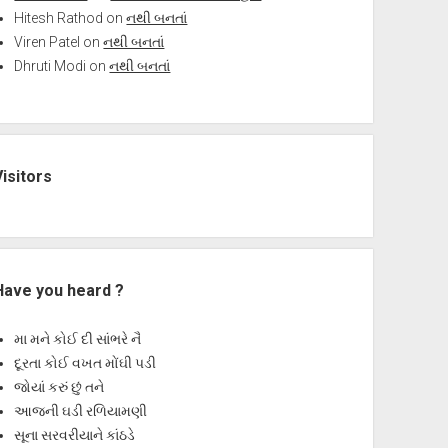
Hitesh Rathod
on
નથી બનતાં
Viren Patel
on
નથી બનતાં
Dhruti Modi
on
નથી બનતાં
Visitors
Have you heard ?
મા મને કોઈ દી સાંભરે નૈ
દૂરતા કોઈ વખત મોંઘી પડી
જોયાં કરું છું તને
આજની ઘડી રળિયામણી
સૂના સરવરીયાને કાંઠડે