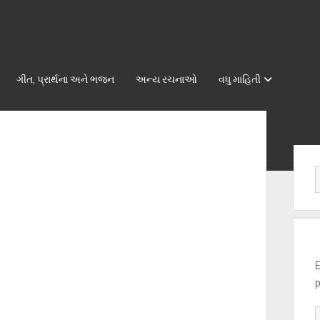
ગીત, પ્રાર્થના અને ભજન
અન્ય રચનાઓ
વધુ માહિતી
Sid
E
p
E