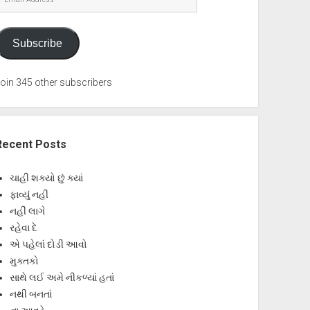
Address
Subscribe
oin 345 other subscribers
Recent Posts
ચાહી શક્યો છું ક્યાં
ફાવ્યું નહીં
નહીં લાગે
રહેવા દે
એ પહેલાં દોડી આવો
મુક્તકો
સાથે લઈ અમે નીકળ્યાં હતાં
નથી બનતાં