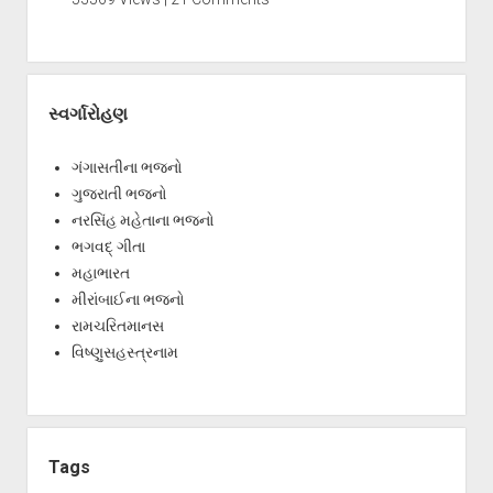
સ્વર્ગારોહણ
ગંગાસતીના ભજનો
ગુજરાતી ભજનો
નરસિંહ મહેતાના ભજનો
ભગવદ્ ગીતા
મહાભારત
મીરાંબાઈના ભજનો
રામચરિતમાનસ
વિષ્ણુસહસ્ત્રનામ
Tags