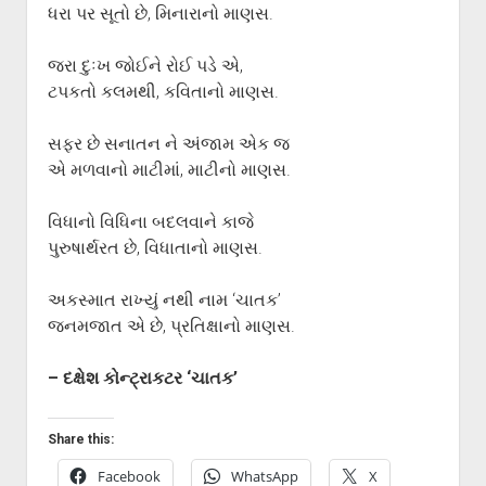
ગુજરાતી સાહિત્ય-જગત
menu
ધરા પર સૂતો છે, મિનારાનો માણસ.
આપના પ્રતિભાવો
જરા દુઃખ જોઈને રોઈ પડે એ,
સર્જકોને સલામ
ટપકતો કલમથી, કવિતાનો માણસ.
આપની રચનાઓ
સફર છે સનાતન ને અંજામ એક જ
Privacy Policy
એ મળવાનો માટીમાં, માટીનો માણસ.
વિધાનો વિધિના બદલવાને કાજે
પુરુષાર્થરત છે, વિધાતાનો માણસ.
અકસ્માત રાખ્યું નથી નામ ‘ચાતક’
જનમજાત એ છે, પ્રતિક્ષાનો માણસ.
– દક્ષેશ કોન્ટ્રાકટર ‘ચાતક’
Share this:
Facebook
WhatsApp
X