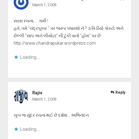
March 1, 2009
સરસ રચના,…..ગમી !
હવે, તમે “ચંદ્રપૂકાર ” પર જરૂર પધારશો ને ? ૩ વિડીયો પોસ્ટો અને
છેલ્લી “સાપ અને લીસોટા” ની ટુંકી વાર્તા “હોમ” પર છે.
http://www.chandrapukar.wordpress.com
Loading...
Rajiv
Reply
March 1, 2009
ખુબ જ સુંદર રચના થઈ છે દક્ષેશ… અભિનંદન
Loading...