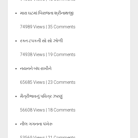
મારા ઘટમાં બિરાજતા શ્રીનાથજી
74989 Views | 35 Comments
રક્ત ટપકતી સો સો ઝોળી
74938 Views | 19 Comments
નયનને બંધ રાખીને
65685 Views | 23 Comments
મૈત્રીભાવનું પવિત્ર ઝરણું
56608 Views | 18 Comments
નીલ ગગનના પંખેરુ
53569 Views | 21 Comments