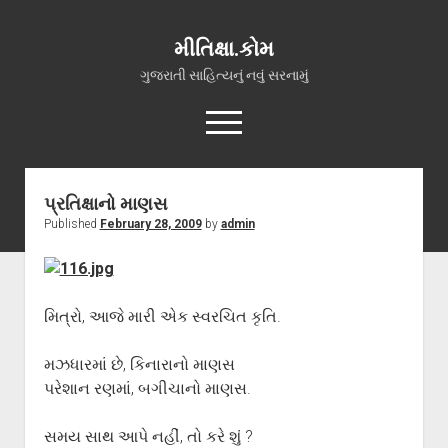
મીતિક્ષા.કોમ
ગુજરાતી સાહિત્યનું નવું સરનામું
open
menu
facebook
youtube
hello@mitixa.com
પ્રતિક્ષાનો માણસ
Published
February 28, 2009
by
admin
સ્વાગત
મારા વિશે
ચાતક (સ્વરચિત)
મિત્રો, આજે મારી એક સ્વરચિત કૃતિ.
ગુજરાતી ગઝલો
ગીત, પ્રાર્થના અને ભજન
મઝધારમાં છે, કિનારાનો માણસ
પરેશાન રણમાં, બગીચાનો માણસ.
અન્ય રચનાઓ
open
વધુ માહિતી
સમય સાથ આપે નહીં, તો કરે શું ?
dropdown