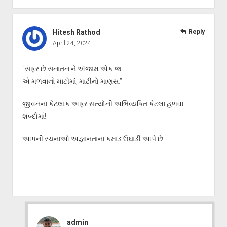
Hitesh Rathod
Reply
April 24, 2024
“સફર છે સનાતન ને અંજામ એક જ
એ મળવાનો માટીમાં, માટીનો માણસ.”
જીવનના કેટલાક અફર સત્યોની અભિવ્યક્તિ કેટલા હળવા
શબ્દોમાં!
આપની રચનાઓ અજ્ઞાનતાના કમાડ ઉઘાડી આપે છે.
admin