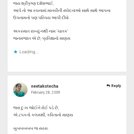
જય શ્રીકૃષ્ણ દક્ષેશભાઈ,
આપે તો આ રચનામાં માનવીની સંવેદનાઓ સાથે સાથે આપના
ઉપનામનો પણ પરિચય આપી દીધો.
અકસ્માત રાખ્યું નથી નામ ‘ચાતક’
જનમજાત એ છે, પ્રતિક્ષાનો માણસ.
Loading...
neetakotecha
Reply
February 28, 2009
જરા દુઃખ જોઈને રોઈ પડે છે,
એ ટપકતો કલમથી, કવિતાનો માણસ
ખુબબબબબ જ સરસ..