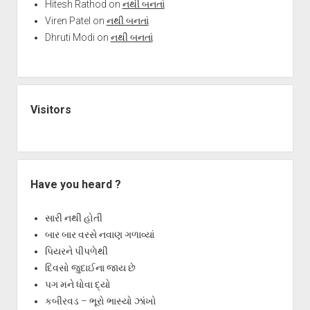
Hitesh Rathod
on
નથી બનતાં
Viren Patel
on
નથી બનતાં
Dhruti Modi
on
નથી બનતાં
Visitors
Have you heard ?
સારી નથી હોતી
બાર બાર વરસે નવાણ ગળાવ્યાં
પિયરને પીપળેથી
દિવસો જુદાઈના જાય છે
પગ મને ધોવા દ્યો
કબીરવડ – ભૂરો ભાસ્યો ઝાંખો