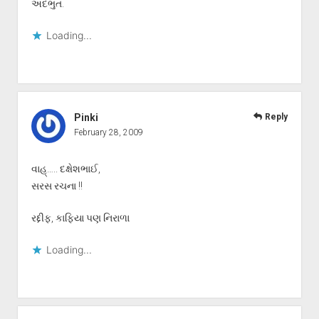
અદભુત.
Loading...
Pinki
Reply
February 28, 2009
વાહ્….. દક્ષેશભાઈ,
સરસ રચના !!
રદ્દીફ, કાફિયા પણ નિરાળા
Loading...