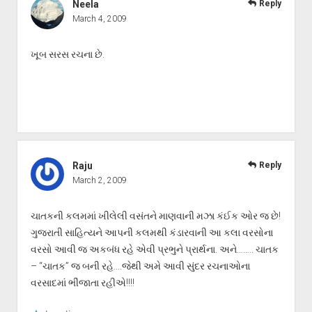
Neela
Reply
March 4, 2009
ખૂબ સરસ રચના છે.
Raju
Reply
March 2, 2009
ચાતકની કલમમાં ખીલેલી વસંતને માણવાની મઝા કંઈક ઓર જ છે!
ગુજરાતી સાહિત્યને આપની કલમથી કંડારવાની આ કલા વરસોના
વરસો આવી જ અકબંધ રહે એવી પ્રભુને પ્રાર્થના. અને…….. ચાતક
– “ચાતક” જ બની રહે….જેથી અમે આવી સુંદર રચનાઓના
વરસાદમાં ભીંજાતા રહીએ!!!!