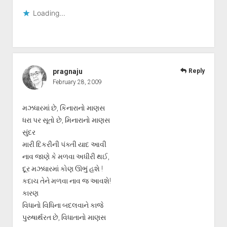
Loading...
pragnaju
Reply
February 28, 2009
મઝધારમાં છે, કિનારાનો માણસ
ધરા પર સૂતો છે, મિનારાનો માણસ
સુંદર
મારી દિકરીની પંક્તી યાદ આવી
નાવ જાણે કે મળવા અધીરી થઈ,
દૂર મઝધારમાં કોણ ઊભું હશે !
કદાચ તેને મળવા નાવ જ આવશે!
કારણ
વિધાનો વિધિના બદલવાને કાજે
પુરુષાર્થરત છે, વિધાતાનો માણસ