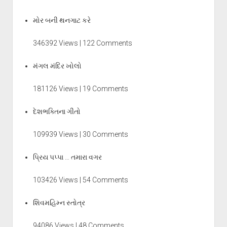
મોર બની થનગાટ કરે
346392 Views | 122 Comments
મંગલ મંદિર ખોલો
181126 Views | 19 Comments
દેશભક્તિના ગીતો
109939 Views | 30 Comments
પ્રિય પપ્પા … તમારા વગર
103426 Views | 54 Comments
શિવમહિમ્ન સ્તોત્ર
94086 Views | 48 Comments