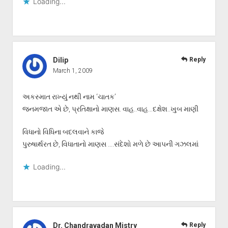
Loading...
Dilip
Reply
March 1, 2009
અકસ્માત રાખ્યું નથી નામ ‘ચાતક’
જનમજાત એ છે, પ્રતિક્ષાનો માણસ. વાહ..વાહ…દક્ષેશ..ખુબ માણી
વિધાનો વિધિના બદલવાને કાજે
પુરુષાર્થરત છે, વિધાતાનો માણસ ….સંદેશો મળે છે આપની ગઝલમાં
Loading...
Dr. Chandravadan Mistry
Reply