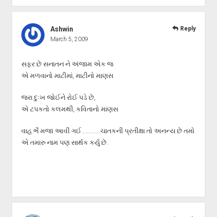
Ashwin
Reply
March 5, 2009
સફર છે સનાતન ને અંજામ એક જ
એ મળવાનો માટીમાં, માટીનો માણસ
જરા દુઃખ જોઈને રોઈ પડે છે,
એ ટપકતો કલમથી, કવિતાનો માણસ
વાહ ભૈ મજા આવી ગઈ………….ચાતકની પ્રતીક્ષા તો અનન્ય છે તમો
એ તમારુ નામ પણ સાર્થક કર્યુ છે.