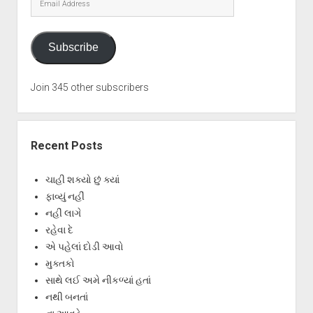
Address
Subscribe
Join 345 other subscribers
Recent Posts
ચાહી શક્યો છું ક્યાં
ફાવ્યું નહીં
નહીં લાગે
રહેવા દે
એ પહેલાં દોડી આવો
મુક્તકો
સાથે લઈ અમે નીકળ્યાં હતાં
નથી બનતાં