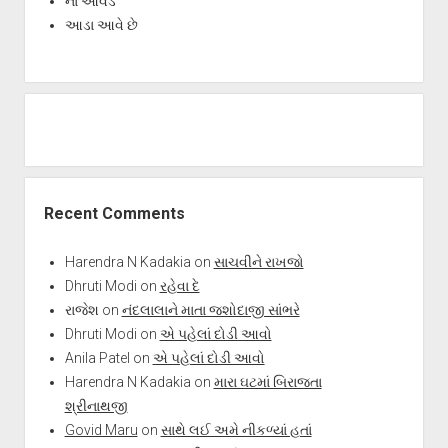
ના આવડે
આડા આવે છે
Recent Comments
Harendra N Kadakia
on
સાચવીને રાખજો
Dhruti Modi
on
રહેવા દે
રાજેશ
on
નંદલાલાને માતા જશોદાજી સાંભરે
Dhruti Modi
on
એ પહેલાં દોડી આવો
Anila Patel
on
એ પહેલાં દોડી આવો
Harendra N Kadakia
on
મારા ઘટમાં બિરાજતા
શ્રીનાથજી
Govid Maru
on
સાથે લઈ અમે નીકળ્યાં હતાં