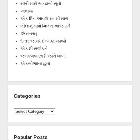
સખી મારો સાહ્યબો સૂતો
અવાજ
એક દિન આવશે સ્વામી મારા
લીલાનું થાશે મિલન આજ રાતે
ૐ તત્સત્
ઉત્તર જાજો દખ્ખણ જાજો
એક દી સર્જકને
જળકમળ છાંડી જાને બાળા
એકબીજાના હતા
Categories
Categories
Popular Posts