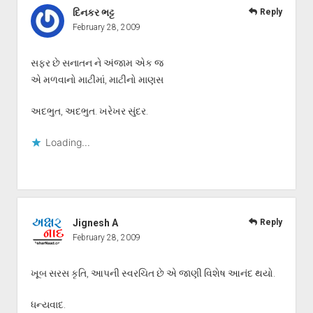
દિનકર ભટ્ટ
Reply
February 28, 2009
સફર છે સનાતન ને અંજામ એક જ
એ મળવાનો માટીમાં, માટીનો માણસ
અદભુત, અદભુત. ખરેખર સુંદર.
Loading...
Jignesh A
Reply
February 28, 2009
ખૂબ સરસ કૃતિ, આપની સ્વરચિત છે એ જાણી વિશેષ આનંદ થયો.
ધન્યવાદ.