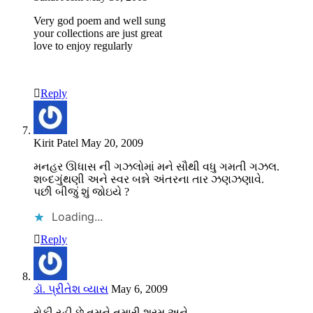
Very god poem and well sung
your collections are just great
love to enjoy regularly
Reply
Kirit Patel
May 20, 2009
મનહર ઊધાસ ની ગઝલોમાં મને સૌથી વધુ ગમતી ગઝલ.
શબ્દગુંથણી અને સ્વર બન્ને અંતરના તાર ઝણઝણાવે.
પછી બીજું શું જોઇયે ?
Loading...
Reply
ડૉ. પ્રીતેશ વ્યાસ
May 6, 2009
રોકી રહી છે તમને તમારી શરમ અને