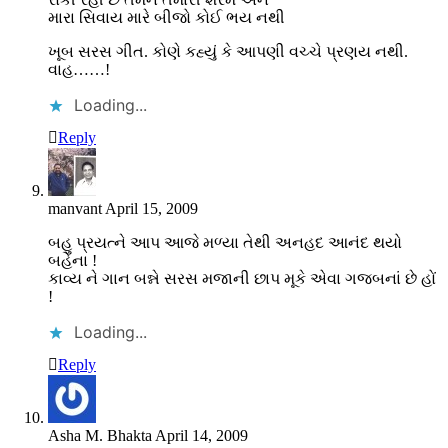
મારા સિવાય મારે બીજો કોઈ ભય નથી
ખૂબ સરસ ગીત. કોણે કહ્યું કે આપણી વચ્ચે પ્રણય નથી.
વાહ……!
Loading...
Reply
manvant
April 15, 2009
બહુ પ્રયત્ને આપ આજે મળ્યા તેથી અનહદ આનંદ થયો
બહેના !
કાવ્ય ને ગાન બન્ને સરસ મજાની છાપ મૂકે એવા ગજબનાં છે હોં
!
Loading...
Reply
Asha M. Bhakta
April 14, 2009