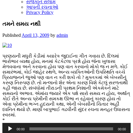
સર્જકોને સલામ
આપની રચનાઓ
Privacy Policy
તમને સમય નથી
Published
April 13, 2009
by
admin
પ્રણયની મધુરી કેડીમાં ક્યારેક જુદાઈના ગીત ગવાય છે. દિલમાં
ભારોભાર વ્યથા હોય, મનમાં કેટકેટલા પ્રશ્નો હોય જેના ખુલાસા
મેળવવાના અને કરવાના હોય પણ વાત કરવાનો મોકો જ ન મળે. કોઈ
સમારંભમાં, કોઈ જાહેર સ્થળે, અન્ય વ્યક્તિઓની ઉપસ્થિતિ વચ્ચે
પ્રિયજનને જુઓ પણ વાત ન કરી શકો તો ? મુક્તકમાં એ બેબસીનું
કરુણ નિરુપણ છે. તો મત્લાનો શેર એના કારણ વિશે કેટલું સરળતાથી
કહી જાય છે. સંબંધોમાં તીરાડની પ્રથમ નિશાની એકમેકને માટે
સમયનો અભાવ. એમાંય જ્યારે એક પક્ષે સારો સમય ન હોય, અર્થાત્
કોઈ રીતે અન્ય પ્રેમીની સમકક્ષ ઊભા ન રહેવાનું કારણ હોય તો
એવા પ્રેમીના ભગ્ન હૃદયની કથા, એની બેબસીનો ચિતાર અહીં
ધ્વનિત થયો છે. માણો બાપુભાઈ ગઢવીની સુંદર રચના મનહર ઉધાસના
સ્વરમાં.
*
Audio
00:00
00:00
Player