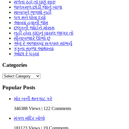
મળતા રહો તો ઘણું સારું
જળકમળ છાંડી જાને બાળા
માબાપને ભૂલશો નહીં
પગ મને ધોવા દ્યો
આવ્યાં હવાની જેમ
છલકતી જોઈને મોસમ
નહીં હોય ચંદાનું ઘાયલ જીગર તો
મીનાબજારે ઊભો છું
એવું રે અજાણ્યું સગપણ સાંભર્યું
કંકુના સૂરજ આથમ્યા
ઓછા રે પડ્યાં
Categories
Categories
Popular Posts
મોર બની થનગાટ કરે
346388 Views | 122 Comments
મંગલ મંદિર ખોલો
181123 Views | 19 Comments