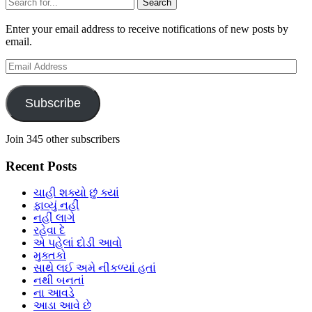
Sidebar
Search
Enter your email address to receive notifications of new posts by
email.
Email
Address
Subscribe
Join 345 other subscribers
Recent Posts
ચાહી શક્યો છું ક્યાં
ફાવ્યું નહીં
નહીં લાગે
રહેવા દે
એ પહેલાં દોડી આવો
મુક્તકો
સાથે લઈ અમે નીકળ્યાં હતાં
નથી બનતાં
ના આવડે
આડા આવે છે