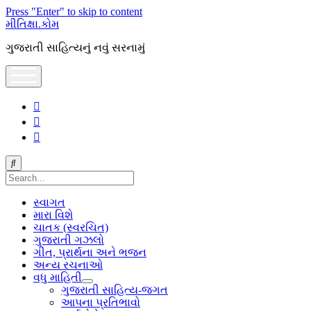
Press "Enter" to skip to content
મીતિક્ષા.કોમ
ગુજરાતી સાહિત્યનું નવું સરનામું
open
menu
facebook
youtube
hello@mitixa.com
Search
સ્વાગત
મારા વિશે
ચાતક (સ્વરચિત)
ગુજરાતી ગઝલો
ગીત, પ્રાર્થના અને ભજન
અન્ય રચનાઓ
વધુ માહિતી
open
ગુજરાતી સાહિત્ય-જગત
dropdown
આપના પ્રતિભાવો
menu