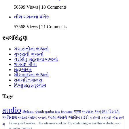
56599 Views | 18 Comments
નીલ ગગનના પંખેરુ
53568 Views | 21 Comments
સ્વર્ગારોહણ
ગંગાસતીના ભજનો
ગુજરાતી ભજનો
નરસિંહ મહેતાના ભજનો
ભગવદ્ ગીતા
મહાભારત
મીરાંબાઈના ભજનો
રામચરિતમાનસ
વિષ્ણુસહસ્ત્રનામ
Tags
audio
Befaam
death
garba
गज़ल
અનુરાધા પૌંડવાલ
jose feliciano
અછાંદસ
અવિનાશ વ્યાસ
આશા ભોંસલે
આસિમ રાંદેરી
આદિલ મન્સૂરી
કંકોતરી
કંકોત્રી
ગંગા સતી
ગઝલ
ગીત
ગુજરાતી
ગુજરાતી ગઝલ
Privacy & Cookies: This site uses cookies. By continuing to use this website, you
ગઝલ
ગની દહીંવાલા
ગુજરાતી
agree to their use.