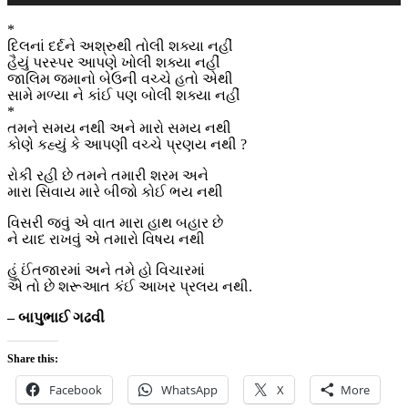
*
દિલનાં દર્દને અશ્રુથી તોલી શક્યા નહીં
હૈયું પરસ્પર આપણે ખોલી શક્યા નહીં
જાલિમ જમાનો બેઉની વચ્ચે હતો એથી
સામે મળ્યા ને કાંઈ પણ બોલી શક્યા નહીં
*
તમને સમય નથી અને મારો સમય નથી
કોણે કહ્યું કે આપણી વચ્ચે પ્રણય નથી ?
રોકી રહી છે તમને તમારી શરમ અને
મારા સિવાય મારે બીજો કોઈ ભય નથી
વિસરી જવું એ વાત મારા હાથ બહાર છે
ને યાદ રાખવું એ તમારો વિષય નથી
હું ઈંતજારમાં અને તમે હો વિચારમાં
એ તો છે શરૂઆત કંઈ આખર પ્રલય નથી.
– બાપુભાઈ ગઢવી
Share this:
Facebook
WhatsApp
X
More