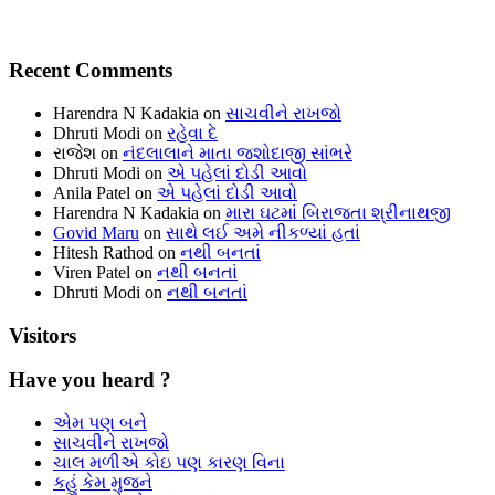
Recent Comments
Harendra N Kadakia
on
સાચવીને રાખજો
Dhruti Modi
on
રહેવા દે
રાજેશ
on
નંદલાલાને માતા જશોદાજી સાંભરે
Dhruti Modi
on
એ પહેલાં દોડી આવો
Anila Patel
on
એ પહેલાં દોડી આવો
Harendra N Kadakia
on
મારા ઘટમાં બિરાજતા શ્રીનાથજી
Govid Maru
on
સાથે લઈ અમે નીકળ્યાં હતાં
Hitesh Rathod
on
નથી બનતાં
Viren Patel
on
નથી બનતાં
Dhruti Modi
on
નથી બનતાં
Visitors
Have you heard ?
એમ પણ બને
સાચવીને રાખજો
ચાલ મળીએ કોઇ પણ કારણ વિના
કહું કેમ મુજને