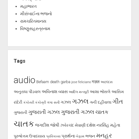
મહાભારત
મીરાંબાઈના ભજનો
રામચરિતમાનસ
વિષ્ણુસહસ્ત્રનામ
Tags
audio
Befaam
death
garba
गज़ल
jose feliciano
અછાંદસ
અવિનાશ વ્યાસ
અનુરાધા પૌંડવાલ
આશા ભોંસલે
આસિમ
આદિલ મન્સૂરી
ગઝલ
ગીત
ગઝલ
રાંદેરી
ગની દહીંવાલા
કંકોતરી
કંકોત્રી
ગંગા સતી
ગુજરાતી ગઝલ
ગુજરાતી ગઝલ
ચાતક
ગુજરાતી
ચાતક
જગદીશ જોષી
દક્ષેશ
નરસિંહ મહેતા
ઝવેરચંદ મેઘાણી
મનહર
પ્રાર્થના
પુરુષોત્તમ ઉપાધ્યાય
ભજન
પ્રતિકાવ્ય
બેફામ