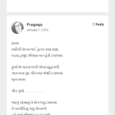
Pragnaju
Reply
January 1, 2012
સરસ
નારીની વેદના લઈ ડૂસ્કાં ગયા ઘણાં,
પડઘા હજી ઝીલાય ના બ્હેરી ટપાલમાં.
ફુલોએ વારતા લખી એના સુહાગની,
ઝાકળના બુંદ નીકળ્યા એથી ટપાલમાં.
ખૂબ સરસ
ગીત ગુંજે………………………
આખું ચોમાસું તેં મોકલ્યું ટપાલમાં
ને પરબીડિયું ગયું ગેરવલ્લે
હવે મારું ભીંજાવું ચડ્યું ટલ્લે