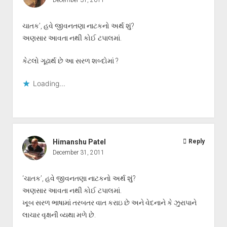
ચાતક’, હવે જીવનતણા નાટકનો અર્થ શું?
અણસાર આવતા નથી કોઈ ટપાલમાં.
કેટલો ગૂઢાર્થ છે આ સરળ શબ્દોમાં ?
Loading...
Himanshu Patel
Reply
December 31, 2011
‘ચાતક’, હવે જીવનતણા નાટકનો અર્થ શું?
અણસાર આવતા નથી કોઈ ટપાલમાં.
ખૂબ સરળ ભાષામાં તરબતર વાત કરાઇ છે અને વેદનાને કે ઝુરાપાને
લાચાર વૃક્ષની વ્યથા મળે છે.