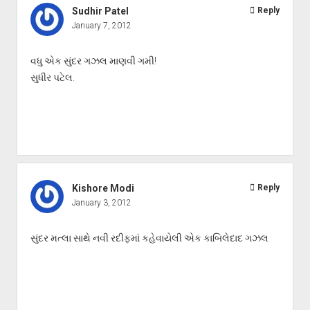
Sudhir Patel
Reply
January 7, 2012
વધુ એક સુંદર ગઝલ માણવી ગમી!
સુધીર પટેલ.
Kishore Modi
Reply
January 3, 2012
સુંદર મત્લા સાથે નવી રદીફમાં કહેવાયેલી એક કાબિલેદાદ ગઝલ