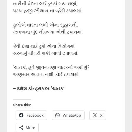
ગુજરાતી સાહિત્ય-જગત
menu
નારીની વેદના લઈ ડૂસ્કાં ગયા ઘણાં,
પડઘા હજી ઝીલાય ના બ્હેરી ટપાલમાં.
આપના પ્રતિભાવો
સર્જકોને સલામ
ફુલોએ વારતા લખી એના સુહાગની,
આપની રચનાઓ
ઝાકળના બુંદ નીકળ્યા એથી ટપાલમાં.
Privacy Policy
કેવી દશા થઈ હશે એના વિયોગમાં,
સરનામું ચીતરી શકી ખાલી ટપાલમાં.
‘ચાતક’, હવે જીવનતણા નાટકનો અર્થ શું?
અણસાર આવતા નથી કોઈ ટપાલમાં.
– દક્ષેશ કોન્ટ્રાકટર ‘ચાતક’
Share this:
Facebook
WhatsApp
X
More