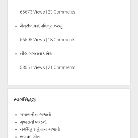
65673 Views | 23 Comments
મૈત્રીભાવનું પવિત્ર ઝરણું
56595 Views | 18 Comments
નીલ ગગનના પંખેરુ
53561 Views | 21 Comments
સ્વર્ગારોહણ
ગંગાસતીના ભજનો
ગુજરાતી ભજનો
નરસિંહ મહેતાના ભજનો
ભગવદ્ ગીતા