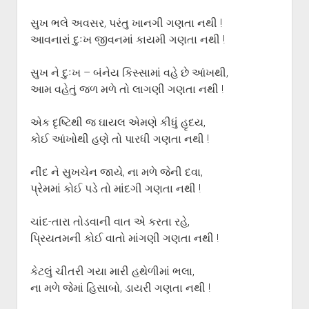
ગુજરાતી સાહિત્ય-જગત
menu
સુખ ભલે અવસર, પરંતુ ખાનગી ગણતા નથી !
આપના પ્રતિભાવો
આવનારાં દુઃખ જીવનમાં કાયમી ગણતા નથી !
સર્જકોને સલામ
આપની રચનાઓ
સુખ ને દુઃખ – બંનેય કિસ્સામાં વહે છે આંખથી,
આમ વહેતું જળ મળે તો લાગણી ગણતા નથી !
Privacy Policy
એક દૃષ્ટિથી જ ઘાયલ એમણે કીધું હૃદય,
કોઈ આંખોથી હણે તો પારધી ગણતા નથી !
નીંદ ને સુખચેન જાયે, ના મળે જેની દવા,
પ્રેમમાં કોઈ પડે તો માંદગી ગણતા નથી !
ચાંદ-તારા તોડવાની વાત એ કરતા રહે,
પ્રિયતમની કોઈ વાતો માંગણી ગણતા નથી !
કેટલું ચીતરી ગયા મારી હથેળીમાં ભલા,
ના મળે જેમાં હિસાબો, ડાયરી ગણતા નથી !