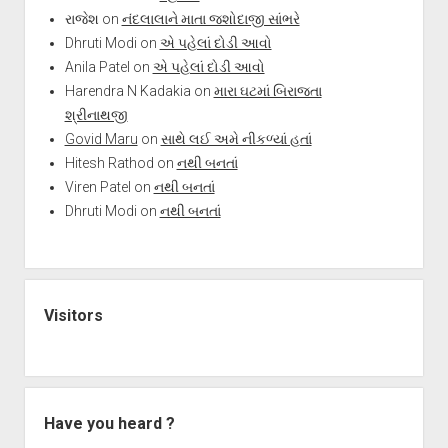
રાજેશ
on
નંદલાલાને માતા જશોદાજી સાંભરે
Dhruti Modi
on
એ પહેલાં દોડી આવો
Anila Patel
on
એ પહેલાં દોડી આવો
Harendra N Kadakia
on
મારા ઘટમાં બિરાજતા
શ્રીનાથજી
Govid Maru
on
સાથે લઈ અમે નીકળ્યાં હતાં
Hitesh Rathod
on
નથી બનતાં
Viren Patel
on
નથી બનતાં
Dhruti Modi
on
નથી બનતાં
Visitors
Have you heard ?