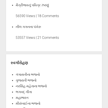
મૈત્રીભાવનું પવિત્ર ઝરણું
56590 Views | 18 Comments
નીલ ગગનના પંખેરુ
53557 Views | 21 Comments
સ્વર્ગારોહણ
ગંગાસતીના ભજનો
ગુજરાતી ભજનો
નરસિંહ મહેતાના ભજનો
ભગવદ્ ગીતા
મહાભારત
મીરાંબાઈના ભજનો