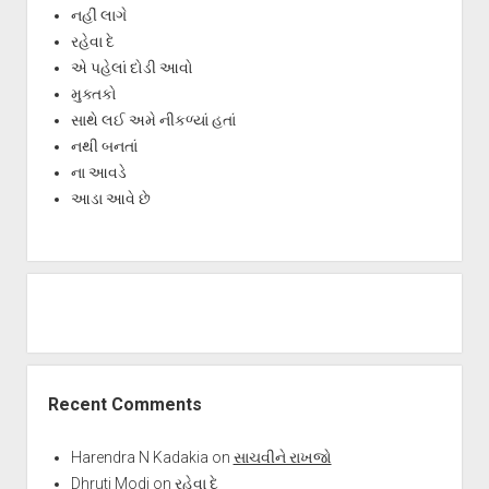
નહીં લાગે
રહેવા દે
એ પહેલાં દોડી આવો
મુક્તકો
સાથે લઈ અમે નીકળ્યાં હતાં
નથી બનતાં
ના આવડે
આડા આવે છે
Recent Comments
Harendra N Kadakia
on
સાચવીને રાખજો
Dhruti Modi
on
રહેવા દે