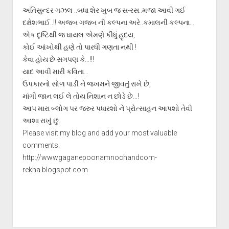
અતિસુન્દર ગઝલ ..બધા શેર ખુબ જ સ-રસ..મજા આવી ગઈ
દક્ષેશભાઈ..!! અજબ ગજબ ની કલ્પના અરે..કમાલની કલ્પના…
એક દૃષ્ટિથી જ ઘાયલ એમણે કીધું હૃદય,
કોઈ આંખોથી હણે તો પારધી ગણતા નથી !
કેવા હોય છે સગપણ કે…!!!
યાદ આવી મારી કવિતા…
ઉપકારનો સોળ પાડી ને જખમને જીવતું રાખે છે,
માંગી જાન લઈ લે તોય નિશાન ન છોડે છે…!
આપ મારા બ્લોગ પર જરુર પધારશો ને પ્રોત્સાહન આપશો તેવી
આશા રાખું છું.
Please visit my blog and add your most valuable
comments.
http://wwwgaganepoonamnochandcom-
rekha.blogspot.com