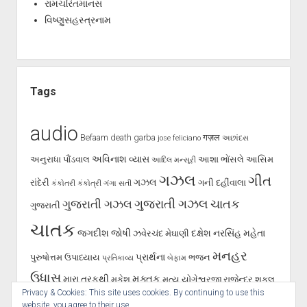
રામચરિતમાનસ
વિષ્ણુસહસ્ત્રનામ
Tags
audio
Befaam
death
garba
गज़ल
jose feliciano
અછાંદસ
અવિનાશ વ્યાસ
અનુરાધા પૌંડવાલ
આશા ભોંસલે
આસિમ
આદિલ મન્સૂરી
ગઝલ
ગીત
ગઝલ
રાંદેરી
ગની દહીંવાલા
કંકોતરી
કંકોત્રી
ગંગા સતી
ગુજરાતી ગઝલ
ગુજરાતી ગઝલ
ચાતક
ગુજરાતી
ચાતક
જગદીશ જોષી
દક્ષેશ
નરસિંહ મહેતા
ઝવેરચંદ મેઘાણી
મનહર
પ્રાર્થના
પુરુષોત્તમ ઉપાધ્યાય
ભજન
પ્રતિકાવ્ય
બેફામ
ઉધાસ
મુક્તક
મારા તરફથી
મુકેશ
મૃત્યુ
યોગેશ્વરજી
રાજેન્દ્ર શુકલ
Privacy & Cookies: This site uses cookies. By continuing to use this
શૂન્ય પાલનપુરી
રાવજી પટેલ
સૈફ પાલનપુરી
હસ્તાક્ષર
સર્જન
website, you agree to their use.