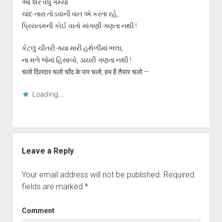
આ શેર વધુ ગમ્યો
ચાંદ-તારા તોડવાની વાત એ કરતા રહે,
પ્રિયતમની કોઈ વાતો માંગણી ગણતા નથી !
કેટલું ચીતરી ગયા મારી હથેળીમાં ભલા,
ના મળે જેમાં હિસાબો, ડાયરી ગણતા નથી !
चलो दिलदार चलो चाँद के पार चलो, हम है तैयार चलो —
Loading...
Leave a Reply
Your email address will not be published.
Required
fields are marked
*
Comment