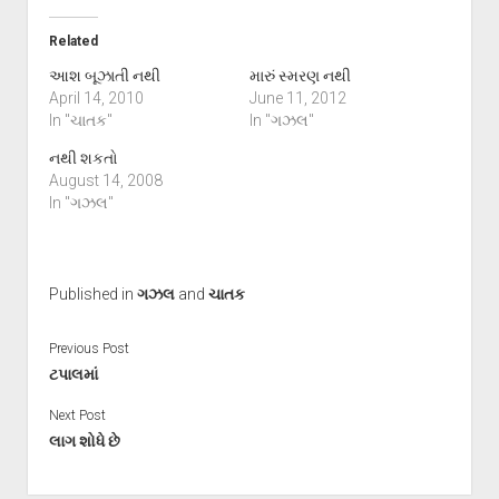
Related
આશ બૂઝાતી નથી
મારું સ્મરણ નથી
April 14, 2010
June 11, 2012
In "ચાતક"
In "ગઝલ"
નથી શકતો
August 14, 2008
In "ગઝલ"
Published in
ગઝલ
and
ચાતક
Previous Post
ટપાલમાં
Next Post
લાગ શોધે છે