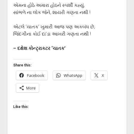
એમના હોઠે અમારા હોઠને સ્પર્શી કહ્યું,
સાંભળે ના લોક જેને, શાયરી ગણતા નથી !
એટલે ‘ચાતક’ ખુમારી આજ પણ અકબંધ છે,
જિંદગીના કોઈ દા’ડા આખરી ગણતા નથી !
– દક્ષેશ કોન્ટ્રાકટર ‘ચાતક’
Share this:
Facebook
WhatsApp
X
More
Like this: