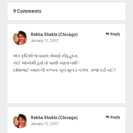
9 Comments
Rekha Shukla (Chicago)
Reply
January 12, 2012
એક દૃષ્ટિથી જ ઘાયલ એમણે કીધું હૃદય,
કોઈ આંખોથી હણે તો પારધી ગણતા નથી !
દક્ષેશભાઈ ક્માલ ની કલ્પના..ખુબ સુન્દર ગઝલ…મજા પડી ગઈ.!!
Rekha Shukla (Chicago)
Reply
January 12, 2012