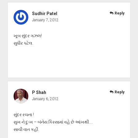
Sudhir Patel
Reply
January 7, 2012
ખૂબ સુંદર ગઝલ!
સુધીર પટેલ.
P Shah
Reply
January 6, 2012
સુંદર રચના !
સુખ ને દુઃખ – બંનેય કિસ્સામાં વહે છે આંખથી….
સાચી વાત કહી.