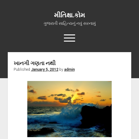
મીતિક્ષા.કોમ
ગુજરાતી સાહિત્યનું નવું સરનામું
open
menu
facebook
youtube
hello@mitixa.com
ખાનગી ગણતા નથી
Published
January 5, 2012
by
admin
સ્વાગત
મારા વિશે
ચાતક (સ્વરચિત)
ગુજરાતી ગઝલો
ગીત, પ્રાર્થના અને ભજન
અન્ય રચનાઓ
open
વધુ માહિતી
dropdown