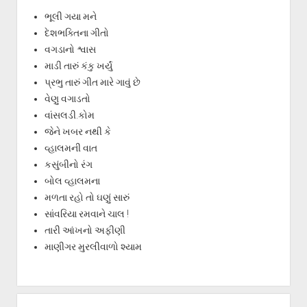
ભૂલી ગયા મને
દેશભક્તિના ગીતો
વગડાનો શ્વાસ
માડી તારું કંકુ ખર્યું
પ્રભુ તારું ગીત મારે ગાવું છે
વેણુ વગાડતો
વાંસલડી.કોમ
જેને ખબર નથી કે
વ્હાલમની વાત
કસુંબીનો રંગ
બોલ વ્હાલમના
મળતા રહો તો ઘણું સારું
સાંવરિયા રમવાને ચાલ !
તારી આંખનો અફીણી
માણીગર મુરલીવાળો શ્યામ