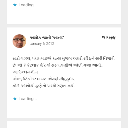
Loading...
અશોક જાની 'આનંદ'
Reply
January 6, 2012
સારી ગઝલ, પંચમભાઇએ કહ્યા મુજબ અઘરી રદિફને સારી નિભાવી
છે, જો કે કેટલાક શે’ર માં સરખામણીએ ઓછી મજા આવી…
આ ઉલ્લેખનીય,
એક દૃષ્ટિથી જ ઘાયલ એમણે કીધું હૃદય,
કોઈ આંખોથી હણે તો પારધી ગણતા નથી !
Loading...