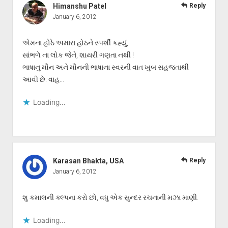
Himanshu Patel
Reply
January 6, 2012
એમના હોઠે અમારા હોઠને સ્પર્શી કહ્યું,
સાંભળે ના લોક જેને, શાયરી ગણતા નથી !
ભાષાનુ મૌન અને મૌનની ભાષાના સ્વરની વાત ખુબ સહજતાથી
આવી છે. વાહ…
Loading...
Karasan Bhakta, USA
Reply
January 6, 2012
શુ કમાલની ક્લ્પના કરો છો, વધુ એક સુન્દર રચનાની મઝા માણી.
Loading...