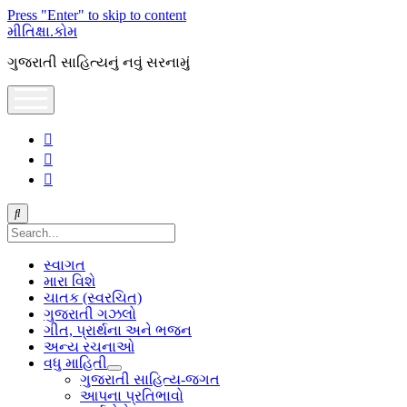
Press "Enter" to skip to content
મીતિક્ષા.કોમ
ગુજરાતી સાહિત્યનું નવું સરનામું
open
menu
facebook
youtube
hello@mitixa.com
Search
સ્વાગત
મારા વિશે
ચાતક (સ્વરચિત)
ગુજરાતી ગઝલો
ગીત, પ્રાર્થના અને ભજન
અન્ય રચનાઓ
વધુ માહિતી
open
ગુજરાતી સાહિત્ય-જગત
dropdown
આપના પ્રતિભાવો
menu