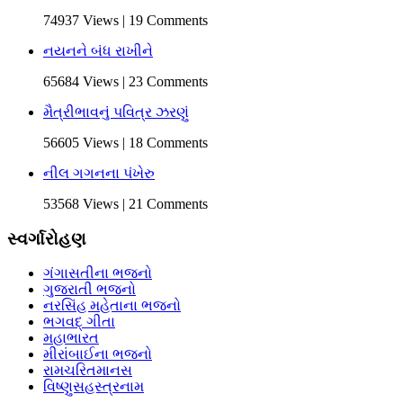
74937 Views | 19 Comments
નયનને બંધ રાખીને
65684 Views | 23 Comments
મૈત્રીભાવનું પવિત્ર ઝરણું
56605 Views | 18 Comments
નીલ ગગનના પંખેરુ
53568 Views | 21 Comments
સ્વર્ગારોહણ
ગંગાસતીના ભજનો
ગુજરાતી ભજનો
નરસિંહ મહેતાના ભજનો
ભગવદ્ ગીતા
મહાભારત
મીરાંબાઈના ભજનો
રામચરિતમાનસ
વિષ્ણુસહસ્ત્રનામ