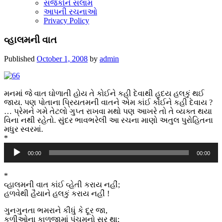
સર્જકોને સલામ
આપની રચનાઓ
Privacy Policy
વ્હાલમની વાત
Published
October 1, 2008
by
admin
મનમાં જે વાત ઘોળાતી હોય તે કોઈને કહી દેવાથી હૃદય હલકું થઈ
જાય. પણ પોતાના પ્રિયતમની વાતને એમ કાંઈ કોઈને કહી દેવાય ?
… પ્રેમને ગમે તેટલો ગુપ્ત રાખવા મથો પણ આખરે તો તે વ્યક્ત થયા
વિના નથી રહેતો. સુંદર ભાવભરેલી આ રચના માણો અતુલ પુરોહિતના
મધુર સ્વરમાં.
*
Audio
00:00
00:00
Player
*
વ્હાલમની વાત કાંઈ વ્હેતી કરાય નહીં;
હળવેથી હૈયાને હલકું કરાય નહીં !
ગુનગુનતા ભમરાને કીધું કે દૂર જા,
કળીઓના કાળજામાં પંચમનો સૂર થા;