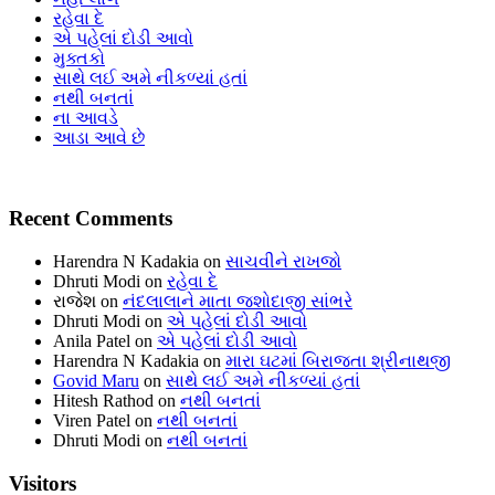
રહેવા દે
એ પહેલાં દોડી આવો
મુક્તકો
સાથે લઈ અમે નીકળ્યાં હતાં
નથી બનતાં
ના આવડે
આડા આવે છે
Recent Comments
Harendra N Kadakia
on
સાચવીને રાખજો
Dhruti Modi
on
રહેવા દે
રાજેશ
on
નંદલાલાને માતા જશોદાજી સાંભરે
Dhruti Modi
on
એ પહેલાં દોડી આવો
Anila Patel
on
એ પહેલાં દોડી આવો
Harendra N Kadakia
on
મારા ઘટમાં બિરાજતા શ્રીનાથજી
Govid Maru
on
સાથે લઈ અમે નીકળ્યાં હતાં
Hitesh Rathod
on
નથી બનતાં
Viren Patel
on
નથી બનતાં
Dhruti Modi
on
નથી બનતાં
Visitors