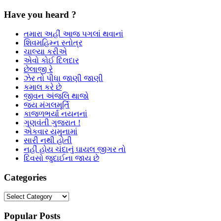
Have you heard ?
તમારા અહીં આજ પગલાં થવાનાં
શિવમહિમ્ન સ્તોત્ર
ચાલ્યા કરીએ
એવો કોઈ દિલદાર
છેલાજી રે
ઝેર તો પીધા જાણી જાણી
કમાલ કરે છે
જીવન અંજલિ થાજો
જય મંગલમૂર્તિ
કાજળભર્યા નયનનાં
ગુણવંતી ગુજરાત !
એકવાર યમુનામાં
સારી નથી હોતી
નહીં હોય ચંદાનું ઘાયલ જીગર તો
દિવસો જુદાઈના જાય છે
Categories
Categories
Popular Posts