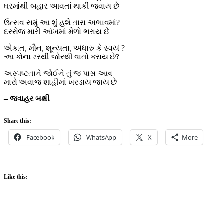
ઘરમાંથી બહાર આવતાં થાકી જવાય છે
ઉત્સવ સમું આ શું હશે તારા અભાવમાં?
દરરોજ મારી આંખમાં મેળો ભરાય છે
એકાંત, મૌન, શૂન્યતા, અંધારુ કે સ્વયં ?
આ કોના ડરથી જોરથી વાતો કરાય છે?
અસ્પષ્ટતાને જોઈને તું જ પાસ આવ
મારો અવાજ શાહીમાં ખરડાય જાય છે
– જવાહર બક્ષી
Share this:
Facebook
WhatsApp
X
More
Like this: