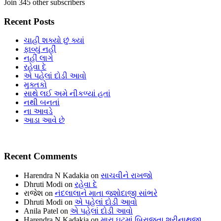
Join 345 other subscribers
Recent Posts
ચાહી શક્યો છું ક્યાં
ફાવ્યું નહીં
નહીં લાગે
રહેવા દે
એ પહેલાં દોડી આવો
મુક્તકો
સાથે લઈ અમે નીકળ્યાં હતાં
નથી બનતાં
ના આવડે
આડા આવે છે
Recent Comments
Harendra N Kadakia
on
સાચવીને રાખજો
Dhruti Modi
on
રહેવા દે
રાજેશ
on
નંદલાલાને માતા જશોદાજી સાંભરે
Dhruti Modi
on
એ પહેલાં દોડી આવો
Anila Patel
on
એ પહેલાં દોડી આવો
Harendra N Kadakia
on
મારા ઘટમાં બિરાજતા શ્રીનાથજી