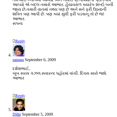
આપ્યો એ બદલ તમારો આભાર. હૈયાવરાળ ક્યારેક શબ્દો બની
જાય છે.તમારી વાતમાં તથ્ય પણ છે અને મને ફરી ઉઠવાની
શક્તિ પણ આપી છે. પણ ક્યાં સુધી ફરી પડવાનૂ તો છે જ!
આભાર.
સપના
Reply
sapana
September 6, 2009
દક્ષેશભાઈ,
ખૂબ સરસ ગઝલ.સવારના પહોરમાં વાંચી. દિવસ સારો જશે.
આભાર
Reply
Dilip
September 5, 2009