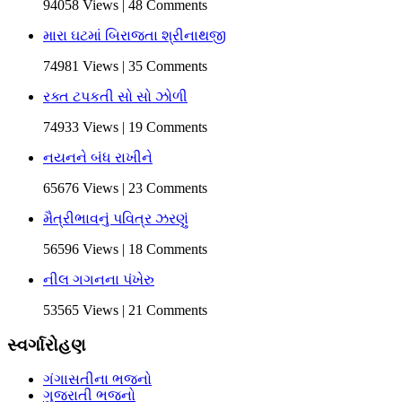
94058 Views | 48 Comments
મારા ઘટમાં બિરાજતા શ્રીનાથજી
74981 Views | 35 Comments
રક્ત ટપકતી સો સો ઝોળી
74933 Views | 19 Comments
નયનને બંધ રાખીને
65676 Views | 23 Comments
મૈત્રીભાવનું પવિત્ર ઝરણું
56596 Views | 18 Comments
નીલ ગગનના પંખેરુ
53565 Views | 21 Comments
સ્વર્ગારોહણ
ગંગાસતીના ભજનો
ગુજરાતી ભજનો