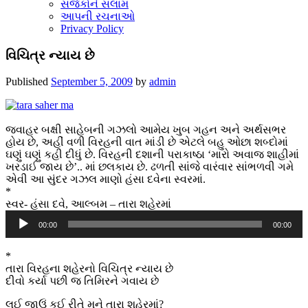
સર્જકોને સલામ
આપની રચનાઓ
Privacy Policy
વિચિત્ર ન્યાય છે
Published
September 5, 2009
by
admin
જવાહર બક્ષી સાહેબની ગઝલો આમેય ખુબ ગહન અને અર્થસભર
હોય છે, અહીં વળી વિરહની વાત માંડી છે એટલે બહુ ઓછા શબ્દોમાં
ઘણું ઘણું કહી દીધું છે. વિરહની દશાની પરાકાષ્ઠા ‘મારો અવાજ શાહીમાં
ખરડાઈ જાય છે’.. માં છલકાય છે. ઢળતી સાંજે વારંવાર સાંભળવી ગમે
એવી આ સુંદર ગઝલ માણો હંસા દવેના સ્વરમાં.
*
સ્વર- હંસા દવે, આલ્બમ – તારા શહેરમાં
Audio
00:00
00:00
Player
*
તારા વિરહના શહેરનો વિચિત્ર ન્યાય છે
દીવો કર્યા પછી જ તિમિરને ગવાય છે
લઈ જાઉં કઈ રીતે મને તારા શહેરમાં?