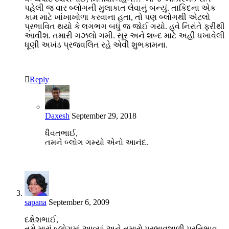
પહેલી જ વાર બ્લોગની મુલાકાત લેવાનું બન્યું. તાકિદના એક
કામ માટે ખાંખાખોળા કરવાના હતા, તો પણ બ્લોગથી એટલો
પ્રભાવિત થયો કે લગભગ બધું જ જોઈ ગયો. હવે નિરાંતે ફરીથી
આવીશ. તમારી ગઝલો ગમી. સૂર અને શબ્દ માટે અહીં ધખાવેલી
ધૂણી અખંડ પ્રજ્વલિત રહે એવી શુભકામના.
Reply
Daxesh
September 29, 2018
ધૈવતભાઈ,
તમને બ્લોગ ગમ્યો એનો આનંદ.
sapana
September 6, 2009
દક્ષેશભાઈ,
તમે મારાં બ્લોગમાં આવ્યાં અને તમારો પ્રભાવશાળી પ્રતિભાવ