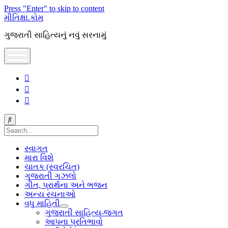
Press "Enter" to skip to content
મીતિક્ષા.કોમ
ગુજરાતી સાહિત્યનું નવું સરનામું
open
menu
facebook
youtube
hello@mitixa.com
Search
સ્વાગત
મારા વિશે
ચાતક (સ્વરચિત)
ગુજરાતી ગઝલો
ગીત, પ્રાર્થના અને ભજન
અન્ય રચનાઓ
વધુ માહિતી
open
ગુજરાતી સાહિત્ય-જગત
dropdown
આપના પ્રતિભાવો
menu