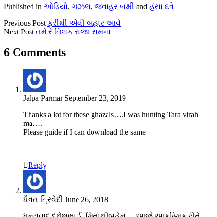
Published in
ઓડિયો
,
ગઝલ
,
જવાહર બક્ષી
and
હંસા દવે
Previous Post
ફરીથી એવી બહાર આવે
Next Post
તમે રે તિલક રાજા રામના
6 Comments
Jalpa Parmar
September 23, 2019
Thanks a lot for these ghazals….I was hunting Tara virah
ma….
Please guide if I can download the same
Reply
ધૈવત ત્રિવેદી
June 26, 2018
ધન્યવાદ દક્ષેશભાઈ, મિતાક્ષીબહેન… આજે આકસ્મિક રીતે