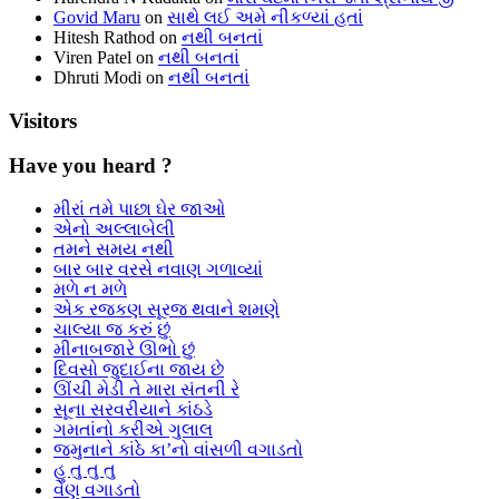
Govid Maru
on
સાથે લઈ અમે નીકળ્યાં હતાં
Hitesh Rathod
on
નથી બનતાં
Viren Patel
on
નથી બનતાં
Dhruti Modi
on
નથી બનતાં
Visitors
Have you heard ?
મીરાં તમે પાછા ઘેર જાઓ
એનો અલ્લાબેલી
તમને સમય નથી
બાર બાર વરસે નવાણ ગળાવ્યાં
મળે ન મળે
એક રજકણ સૂરજ થવાને શમણે
ચાલ્યા જ કરું છું
મીનાબજારે ઊભો છું
દિવસો જુદાઈના જાય છે
ઊંચી મેડી તે મારા સંતની રે
સૂના સરવરીયાને કાંઠડે
ગમતાંનો કરીએ ગુલાલ
જમુનાને કાંઠે કા’નો વાંસળી વગાડતો
હુ તુ તુ તુ
વેણુ વગાડતો