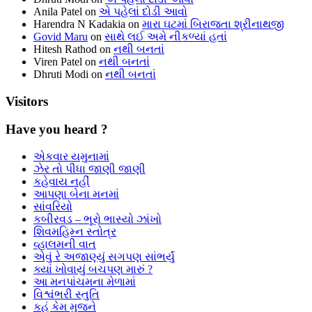
Anila Patel
on
એ પહેલાં દોડી આવો
Harendra N Kadakia
on
મારા ઘટમાં બિરાજતા શ્રીનાથજી
Govid Maru
on
સાથે લઈ અમે નીકળ્યાં હતાં
Hitesh Rathod
on
નથી બનતાં
Viren Patel
on
નથી બનતાં
Dhruti Modi
on
નથી બનતાં
Visitors
Have you heard ?
એકવાર યમુનામાં
ઝેર તો પીધા જાણી જાણી
કહેવાય નહીં
આપણા બેના મનમાં
સાંવરિયો
કબીરવડ – ભૂરો ભાસ્યો ઝાંખો
શિવમહિમ્ન સ્તોત્ર
વ્હાલમની વાત
એવું રે અજાણ્યું સગપણ સાંભર્યું
ક્યાં ખોવાયું બચપણ મારું ?
આ મનપાંચમના મેળામાં
વિશ્વંભરી સ્તુતિ
કહું કેમ મુજને