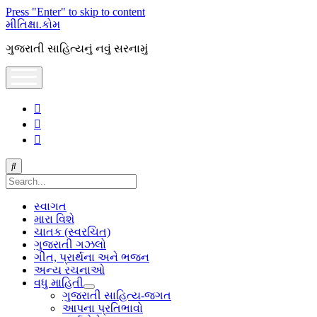
Press "Enter" to skip to content
મીતિક્ષા.કોમ
ગુજરાતી સાહિત્યનું નવું સરનામું
open
menu
facebook
youtube
hello@mitixa.com
Search
સ્વાગત
મારા વિશે
ચાતક (સ્વરચિત)
ગુજરાતી ગઝલો
ગીત, પ્રાર્થના અને ભજન
અન્ય રચનાઓ
વધુ માહિતી
open
ગુજરાતી સાહિત્ય-જગત
dropdown
આપના પ્રતિભાવો
menu