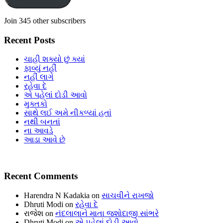
Join 345 other subscribers
Recent Posts
ચાહી શક્યો છું ક્યાં
ફાવ્યું નહીં
નહીં લાગે
રહેવા દે
એ પહેલાં દોડી આવો
મુક્તકો
સાથે લઈ અમે નીકળ્યાં હતાં
નથી બનતાં
ના આવડે
આડા આવે છે
Recent Comments
Harendra N Kadakia
on
સાચવીને રાખજો
Dhruti Modi
on
રહેવા દે
રાજેશ
on
નંદલાલાને માતા જશોદાજી સાંભરે
Dhruti Modi
on
એ પહેલાં દોડી આવો