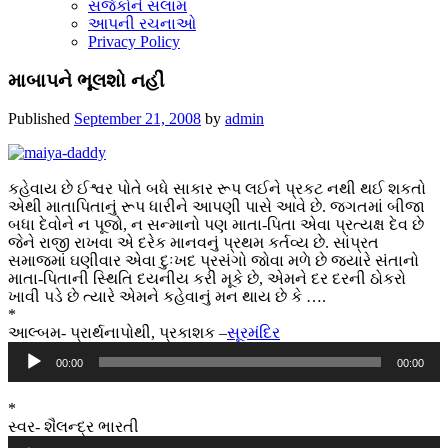
સર્જકોને સલામ
આપની રચનાઓ
Privacy Policy
માબાપને ભૂલશો નહીં
Published
September 21, 2008
by
admin
કહેવાય છે ઈશ્વર પોતે બધે સાકાર રૂપ લઈને પ્રકટ નથી થઈ શકતો
એથી માતાપિતાનું રૂપ ધારીને આપણી પાસે આવે છે. જગતમાં બીજા
બધા દેવોને ન પૂજો, ન સન્માનો પણ માતા-પિતા એવા પ્રત્યક્ષ દેવ છે
જેને રાજી રાખવા એ દરેક માનવનું પ્રથમ કર્તવ્ય છે. સાંપ્રત
સમાજમાં ઘણીવાર એવા દુઃખદ પ્રસંગો જોવા મળે છે જ્યારે સંતાનો
માતા-પિતાની સ્થિતિ દયનીય કરી મૂકે છે, એમને દર દરની ઠોકરો
ખાવી પડે છે ત્યારે એમને કહેવાનું મન થાય છે કે ….
*
આલ્બમ- પ્રાર્થનાપોથી, પ્રકાશક –
સૂરમંદિર
Audio
00:00
00:00
Player
*
સ્વર- શૈલન્દ્ર ભારતી
Audio