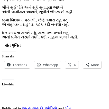
ભીને સૂઈ પોતે અને સૂકે સૂવાડ્યા આપને
એની અમીમય આંખને, ભૂલીને ભીંજવશો નહી
પુષ્પો બિછાવ્યાં પ્રેમથી, જેણે તમારા રાહ પર
એ રાહબરના રાહ પર, કંટક કદી બનશો નહી
ધન ખરચતાં મળશે બધું, માતાપિતા મળશે નહી
એનાં પુનિત ચરણો તણી, કદી ચાહના ભૂલશો નહી.
– સંત પુનિત
Share this:
Facebook
WhatsApp
X
More
Like this:
Published in
અન્ય ગાયકો
,
ઓડિયો
and
ગીત