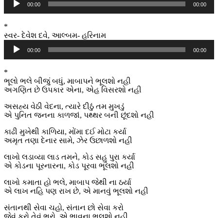
00:00
00:00
Player
*
સ્વર- દેવેશ દવે, આલ્બમ- હરિનામ
Audio
00:00
00:00
Player
*
ભૂલો ભલે બીજું બધું, માબાપને ભૂલશો નહી
અગણિત છે ઉપકાર એના, એહ વિસરશો નહી
અસહ્ય વેઠી વેદના, ત્યારે દીઠું તમ મુખડું
એ પુનિત જનના કાળજાં, પથ્થર બની છૂંદશો નહી
કાઢી મુખેથી કાળિયા, મોંમા દઈ મોટા કર્યા
અમૃત તણા દેનાર સામે, ઝેર ઉછાળશો નહી
લાખો લડાવ્યા લાડ તમને, કોડ સહુ પુરા કર્યા
એ કોડના પૂરનારના, કોડ પૂરવા ભૂલશો નહી
લાખો કમાતા હો ભલે, માબાપ જેથી ના ઠર્યા
એ લાખ નહિ પણ રાખ છે, એ માનવું ભૂલશો નહી
સંતાનથી સેવા ચહો, સંતાન છો સેવા કરો
જેવું કરો તેવું ભરો, એ ભાવના ભૂલશો નહી