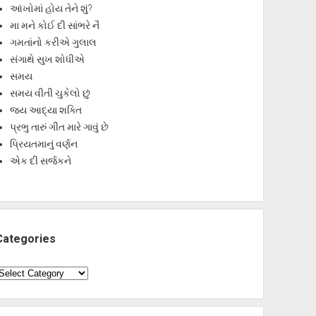
આંખોમાં હોય તેને શું?
મા મને કોઈ દી સાંભરે નૈ
ગમતાંનો કરીએ ગુલાલ
સંગાથે સુખ શોધીએ
સમય
સમય વીતી ચુકેલો છું
જય આદ્યા શક્તિ
પ્રભુ તારું ગીત મારે ગાવું છે
પ્રિયતમાનું વર્ણન
એક દી સર્જકને
Categories
ategories