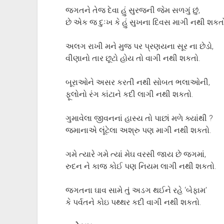
જગતને તેજ દેવા હું સુરજની જેમ સળગું છું,
છે એક જ દુઃખ કે હું સુખના દિવસ માગી નથી શકત
અલગ રાખી મને મુજ પર પ્રણયના સૂર ના છેડો,
વીણાનો તાર છૂટો હોય તો વાગી નથી શકતો.
બૂરાઓને અસર કરતી નથી સોબત ભલાઓની,
ફૂલોનો રંગ કાંટાને કદી લાગી નથી શકતો.
ગુમાવેલા જીવનનાં હાસ્ય તો પાછાં મળે ક્યાંથી ?
જમાનાએ લૂંટેલા અશ્રુ પણ માગી નથી શકતો.
ગમે ત્યારે ગમે ત્યાં મેઘ વરસી જાય છે જગમાં,
રુદન ને કાજ કોઈ પણ નિયમ લાગી નથી શકતો.
જગતના ઘાવ સામે તું અડગ થઈને રહે ‘બેફામ’
કે પર્વતને કોઇ પથ્થર કદી વાગી નથી શકતો.