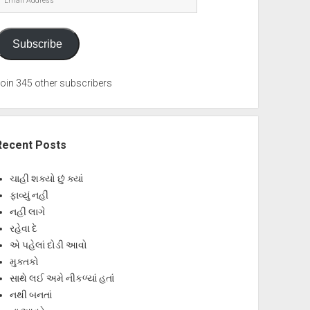
Address
Subscribe
oin 345 other subscribers
Recent Posts
ચાહી શક્યો છું ક્યાં
ફાવ્યું નહીં
નહીં લાગે
રહેવા દે
એ પહેલાં દોડી આવો
મુક્તકો
સાથે લઈ અમે નીકળ્યાં હતાં
નથી બનતાં