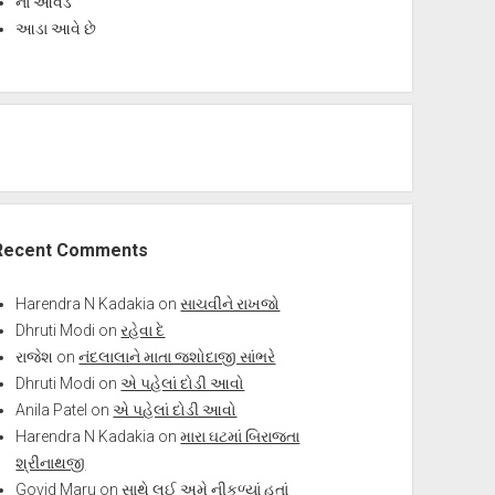
ના આવડે
આડા આવે છે
Recent Comments
Harendra N Kadakia
on
સાચવીને રાખજો
Dhruti Modi
on
રહેવા દે
રાજેશ
on
નંદલાલાને માતા જશોદાજી સાંભરે
Dhruti Modi
on
એ પહેલાં દોડી આવો
Anila Patel
on
એ પહેલાં દોડી આવો
Harendra N Kadakia
on
મારા ઘટમાં બિરાજતા
શ્રીનાથજી
Govid Maru
on
સાથે લઈ અમે નીકળ્યાં હતાં