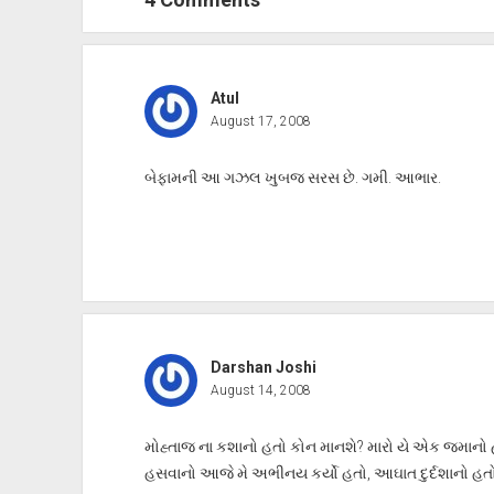
Atul
August 17, 2008
બેફામની આ ગઝલ ખુબજ સરસ છે. ગમી. આભાર.
Darshan Joshi
August 14, 2008
મોહ્તાજ ના કશાનો હતો કોન માનશે? મારો યે એક જમાનો
હસવાનો આજે મે અભીનય કર્યો હતો, આઘાત દુર્દશાનો હત