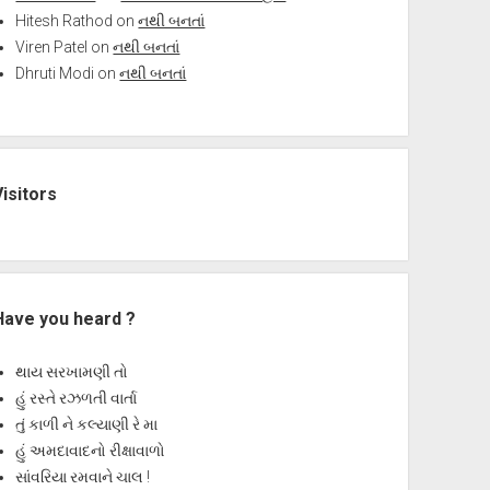
Hitesh Rathod
on
નથી બનતાં
Viren Patel
on
નથી બનતાં
Dhruti Modi
on
નથી બનતાં
Visitors
Have you heard ?
થાય સરખામણી તો
હું રસ્તે રઝળતી વાર્તા
તું કાળી ને કલ્યાણી રે મા
હું અમદાવાદનો રીક્ષાવાળો
સાંવરિયા રમવાને ચાલ !