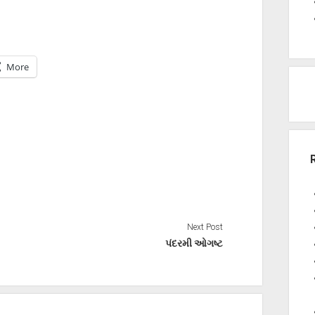
More
Next Post
પંદરમી ઓગષ્ટ