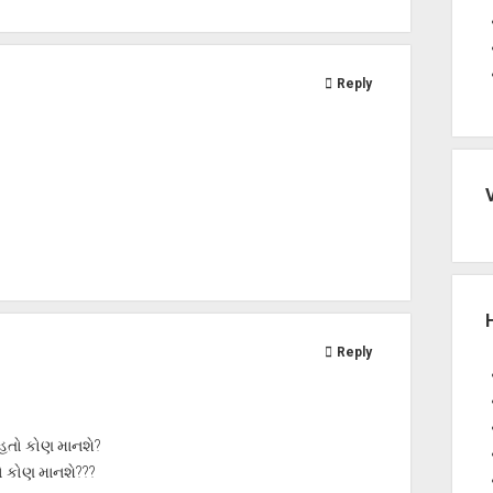
Reply
Reply
 હતો કોણ માનશે?
ો કોણ માનશે???