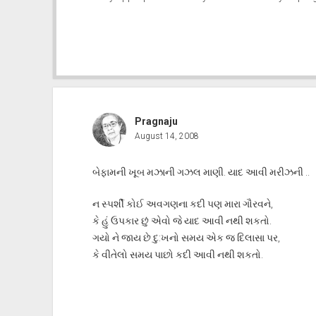
Pragnaju
August 14, 2008
બેફામની ખૂબ મઝાની ગઝલ માણી. યાદ આવી મરીઝની ..
ન સ્પર્શી કોઈ અવગણના કદી પણ મારા ગૌરવને,
કે હું ઉપકાર છું એવો જે યાદ આવી નથી શકતો.
ગયો ને જાય છે દુ:ખનો સમય એક જ દિલાસા પર,
કે વીતેલો સમય પાછો કદી આવી નથી શકતો.