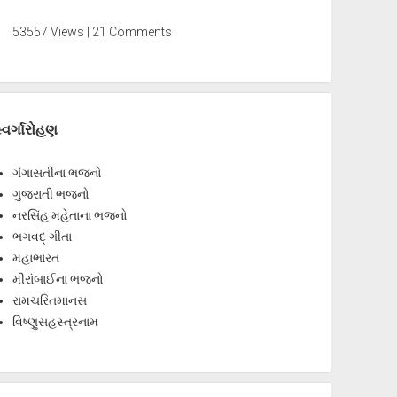
53557 Views | 21 Comments
્વર્ગારોહણ
ગંગાસતીના ભજનો
ગુજરાતી ભજનો
નરસિંહ મહેતાના ભજનો
ભગવદ્ ગીતા
મહાભારત
મીરાંબાઈના ભજનો
રામચરિતમાનસ
વિષ્ણુસહસ્ત્રનામ