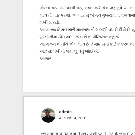
એક વાક્ય યાદ આવી ગયુ. ખબર નહીં કેમ પણ હવે આ માધ્યમથ
થાય તો માફ કરશો. અત્યાર સુઝી મને ગુજરાતીમાં લખવામા
લખી શક્યો.
આ વેબ્સાઇટે મને મારી માતૃભાષાની લાગણી વધારી દીધી છે
ગુજરાતીમાં કોઇ મદદ જોઇએ તો બેઝિઝક કહેજો.
આ ગઝલ વાંચીને એમ થાય છે કે માણસમાં કાંઈક કરવાની ઘ
આઝાદ પંખીની જેમ જીવવું જોઈએ.
આભાર્.
admin
August 14, 2008
very appropriate and very well said. thank you pr