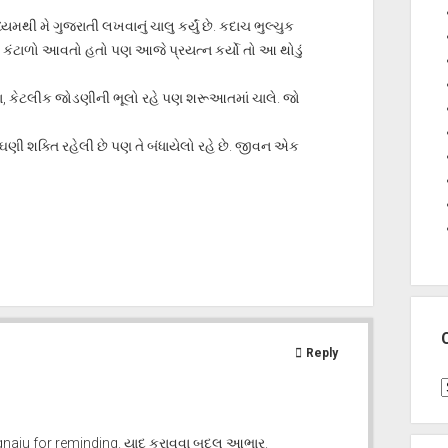
ી મે ગુજરાતી લખવાનું ચાલુ કર્યું છે. કદાચ ભુલ્ચુક
ં કંટાળો આવતો હતો પણ આજે પ્રયત્ન કર્યો તો આ થોડું
. હા, કેટલીક જોડણીની ભૂલો રહે પણ શરૂઆતમાં ચાલે. જો
ણી શક્તિ રહેલી છે પણ તે બંધાયેલો રહે છે. જીવન એક
Reply
C
agnaju for reminding. યાદ કરાવવા બદલ આભાર.