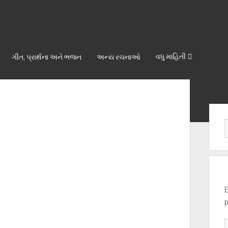
વધુ માહિતી
ગીત, પ્રાર્થના અને ભજન
અન્ય રચનાઓ
Sid
E
p
E