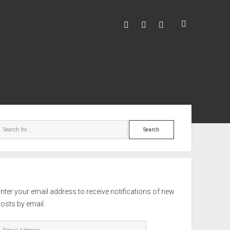
facebook
youtube
hello@mitixa.com
ebar
Search
nter your email address to receive notifications of new
osts by email.
mail