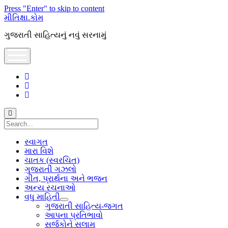
Press "Enter" to skip to content
મીતિક્ષા.કોમ
ગુજરાતી સાહિત્યનું નવું સરનામું
open
menu
facebook
youtube
hello@mitixa.com
Search
સ્વાગત
મારા વિશે
ચાતક (સ્વરચિત)
ગુજરાતી ગઝલો
ગીત, પ્રાર્થના અને ભજન
અન્ય રચનાઓ
વધુ માહિતી
open
ગુજરાતી સાહિત્ય-જગત
dropdown
આપના પ્રતિભાવો
menu
સર્જકોને સલામ