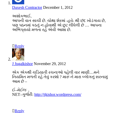
Daxesh Contractor
December 1, 2012
અશોકભાઈ,
આપની વાત સાચી છે. ચોથા શેરમાં -હવે- થી છંદ ખોડંગાય છે,
પણ પઠનમાં કઠતું ન હોવાથી એ છુટ લીધેલી છે … આપના
અભિપ્રાયો મળતા રહે એવી આશા છે.
Reply
J Jugalkishor
November 29, 2012
એક એકથી ચડિયાતી રચનાઓ પહેલી વાર માણી…મને
નિયમિત મળતી રહે તેવું કરશો ? મારું ને મારા બ્લૉગનું સરનામું
આમ છે –
ઈ–મેઈલઃ ,
NET–ગુર્જરી:
http://jjkishor.wordpress.com/
Reply