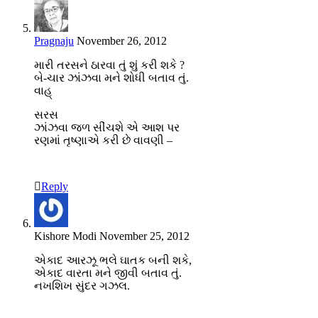
Pragnaju
November 26, 2012
મારી તરસને ઠારવા તું શું કરી શકે ?
બે-ચાર ઝાંઝવા મને શોધી બતાવ તું.
વાહ્
સરસ
ઝાંઝવા જળ સીંચશે એ આશ પર
રણમાં તૃષ્ણાએ કરી છે વાવણી –
Reply
Kishore Modi
November 25, 2012
એકાદ આરઝૂ ભલે ઘાતક બની શકે,
એકાદ વારતા મને જીવી બતાવ તું.
નખશિખ સુંદર ગઝલ.