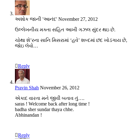
અશોક જાની 'આનંદ'
November 27, 2012
ઉલ્લેખનીય મક્તા સહિત આખી ગઝલ સુંદર થઇ છે.
ચોથા શે’રના સાનિ મિસરામાં ‘હવે’ શબ્દમાં છંદ ખોડંગાય છે,
જોઇ લેવો…
Reply
Pravin Shah
November 26, 2012
એકાદ વારતા મને જીવી બતાવ તું….
saras ! Welcome back after long time !
badha sher sundar thaya chhe.
Abhinandan !
Reply