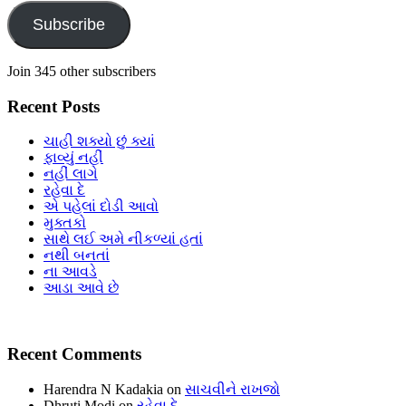
Subscribe
Join 345 other subscribers
Recent Posts
ચાહી શક્યો છું ક્યાં
ફાવ્યું નહીં
નહીં લાગે
રહેવા દે
એ પહેલાં દોડી આવો
મુક્તકો
સાથે લઈ અમે નીકળ્યાં હતાં
નથી બનતાં
ના આવડે
આડા આવે છે
Recent Comments
Harendra N Kadakia
on
સાચવીને રાખજો
Dhruti Modi
on
રહેવા દે