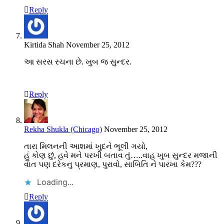
Reply
Kirtida Shah
November 25, 2012
આ સરસ રચના છે. ખુબ જ સુન્દર.
Reply
Rekha Shukla (Chicago)
November 25, 2012
તારા મિલનની આશમાં ખુદને ભૂલી ગયો,
હું કોણ છું, હવે મને પરખી બતાવ તું…..વાહ ખુબ સુન્દર મજાની
વાત પણ દરેકનુ પ્રમાણ, પુરાવો, સાબિતિ ને પારખા કેમ???
Loading...
Reply