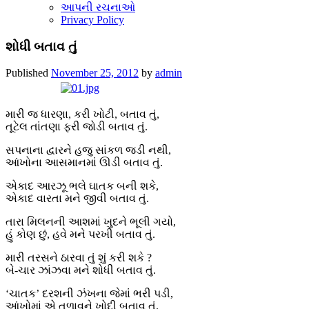
આપની રચનાઓ
Privacy Policy
શોધી બતાવ તું
Published
November 25, 2012
by
admin
મારી જ ધારણા, કરી ખોટી, બતાવ તું,
તૂટેલ તાંતણા ફરી જોડી બતાવ તું.
સપનાના દ્વારને હજુ સાંકળ જડી નથી,
આંખોના આસમાનમાં ઊડી બતાવ તું.
એકાદ આરઝૂ ભલે ઘાતક બની શકે,
એકાદ વારતા મને જીવી બતાવ તું.
તારા મિલનની આશમાં ખુદને ભૂલી ગયો,
હું કોણ છું, હવે મને પરખી બતાવ તું.
મારી તરસને ઠારવા તું શું કરી શકે ?
બે-ચાર ઝાંઝવા મને શોધી બતાવ તું.
‘ચાતક’ દરશની ઝંખના જેમાં ભરી પડી,
આંખોમાં એ તળાવને ખોદી બતાવ તું.