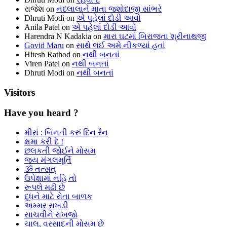
રાજેશ
on
નંદલાલાને માતા જશોદાજી સાંભરે
Dhruti Modi
on
એ પહેલાં દોડી આવો
Anila Patel
on
એ પહેલાં દોડી આવો
Harendra N Kadakia
on
મારા ઘટમાં બિરાજતા શ્રીનાથજી
Govid Maru
on
સાથે લઈ અમે નીકળ્યાં હતાં
Hitesh Rathod
on
નથી બનતાં
Viren Patel
on
નથી બનતાં
Dhruti Modi
on
નથી બનતાં
Visitors
Have you heard ?
મીરાં : બિનતી કરું દિન રૈન
ક્ષમા કરી દે !
છલકતી જોઈને મોસમ
જય મંગલમૂર્તિ
ૐ તત્સત્
ઉપેક્ષામાં નહિ તો
રૂપલે મઢી છે
દૂધને માટે રોતા બાળક
અમ્મર રાખડી
સાચવીને રાખજો
ચાલ, વરસાદની મોસમ છે