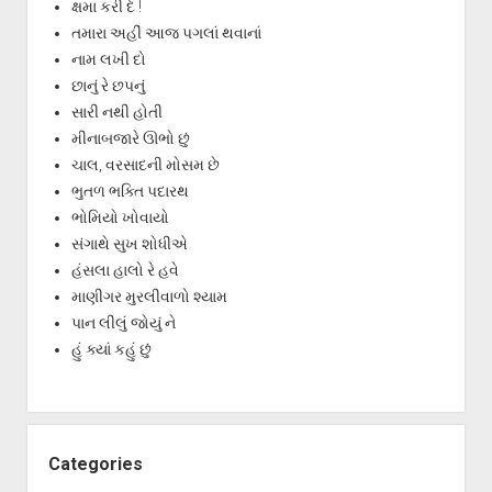
ક્ષમા કરી દે !
તમારા અહીં આજ પગલાં થવાનાં
નામ લખી દો
છાનું રે છપનું
સારી નથી હોતી
મીનાબજારે ઊભો છું
ચાલ, વરસાદની મોસમ છે
ભુતળ ભક્તિ પદારથ
ભોમિયો ખોવાયો
સંગાથે સુખ શોધીએ
હંસલા હાલો રે હવે
માણીગર મુરલીવાળો શ્યામ
પાન લીલું જોયું ને
હું ક્યાં કહું છું
Categories