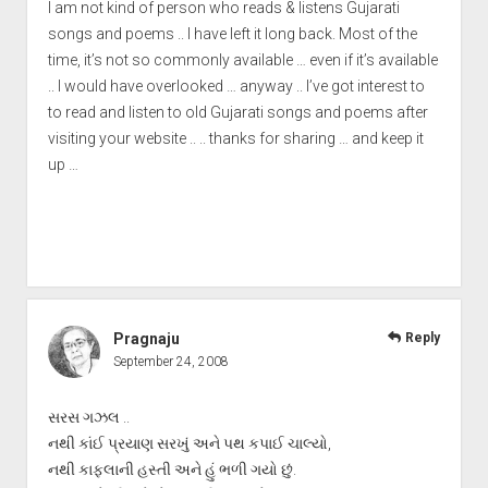
I am not kind of person who reads & listens Gujarati
songs and poems .. I have left it long back. Most of the
time, it’s not so commonly available … even if it’s available
.. I would have overlooked … anyway .. I’ve got interest to
to read and listen to old Gujarati songs and poems after
visiting your website .. .. thanks for sharing … and keep it
up …
Pragnaju
Reply
September 24, 2008
સરસ ગઝલ ..
નથી કાંઈ પ્રયાણ સરખું અને પથ કપાઈ ચાલ્યો,
નથી કાફલાની હસ્તી અને હું ભળી ગયો છું.