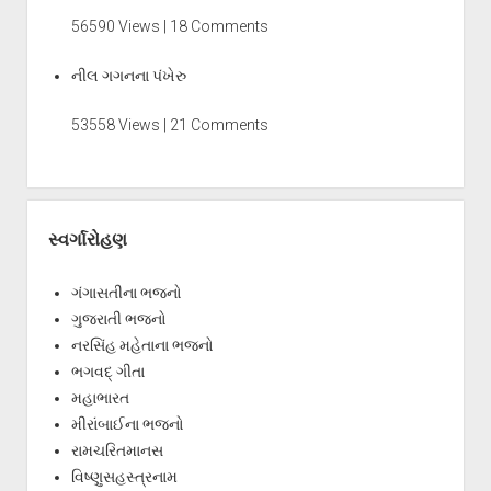
56590 Views | 18 Comments
નીલ ગગનના પંખેરુ
53558 Views | 21 Comments
સ્વર્ગારોહણ
ગંગાસતીના ભજનો
ગુજરાતી ભજનો
નરસિંહ મહેતાના ભજનો
ભગવદ્ ગીતા
મહાભારત
મીરાંબાઈના ભજનો
રામચરિતમાનસ
વિષ્ણુસહસ્ત્રનામ