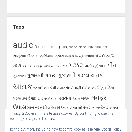
Tags
audio
Befaam
death
garba
गज़ल
jose feliciano
અછાંદસ
અવિનાશ વ્યાસ
અનુરાધા પૌંડવાલ
આશા ભોંસલે
આસિમ
આદિલ મન્સૂરી
ગઝલ
ગીત
ગઝલ
રાંદેરી
ગની દહીંવાલા
કંકોતરી
કંકોત્રી
ગંગા સતી
ગુજરાતી ગઝલ
ગુજરાતી ગઝલ
ચાતક
ગુજરાતી
ચાતક
જગદીશ જોષી
દક્ષેશ
નરસિંહ મહેતા
ઝવેરચંદ મેઘાણી
મનહર
પ્રાર્થના
પુરુષોત્તમ ઉપાધ્યાય
ભજન
પ્રતિકાવ્ય
બેફામ
ઉધાસ
મુક્તક
મારા તરફથી
મુકેશ
મૃત્યુ
યોગેશ્વરજી
રાજેન્દ્ર શુકલ
Privacy & Cookies: This site uses cookies. By continuing to use this
શૂન્ય પાલનપુરી
રાવજી પટેલ
સૈફ પાલનપુરી
હસ્તાક્ષર
સર્જન
website, you agree to their use.
To find out more, including how to control cookies, see here:
Cookie Policy