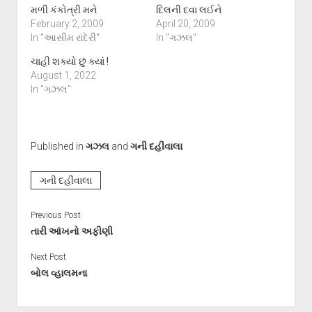
મળી કંકોત્રી મને
દિલની દવા લઈને
February 2, 2009
April 20, 2009
In "આસીમ રાંદેરી"
In "ગઝલ"
ચાહી શક્યો છું ક્યાં !
August 1, 2022
In "ગઝલ"
Published in
ગઝલ
and
ગની દહીંવાલા
ગની દહીંવાલા
Previous Post
તારી આંખનો અફીણી
Next Post
બોલ વ્હાલમના