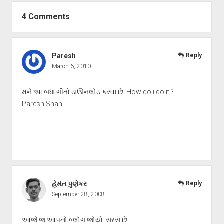
4 Comments
Paresh
Reply
March 6, 2010
મને આ બધા ગીતો ડાઊનલોડ કરવા છે. How do i do it ?
Paresh Shah
હેમંત પુણેકર
Reply
September 28, 2008
આજે જ આપનો બ્લૉગ જોયો. સરસ છે.