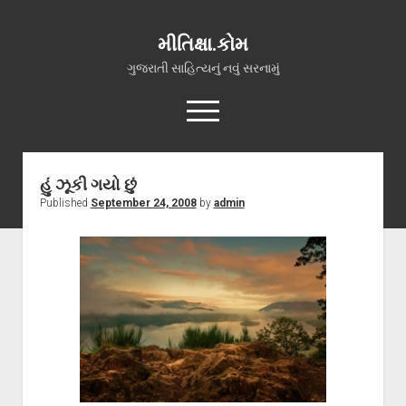
મીતિક્ષા.કોમ
ગુજરાતી સાહિત્યનું નવું સરનામું
open
menu
facebook
youtube
hello@mitixa.com
હું ઝૂકી ગયો છું
Published
September 24, 2008
by
admin
સ્વાગત
મારા વિશે
ચાતક (સ્વરચિત)
ગુજરાતી ગઝલો
ગીત, પ્રાર્થના અને ભજન
અન્ય રચનાઓ
open
વધુ માહિતી
dropdown