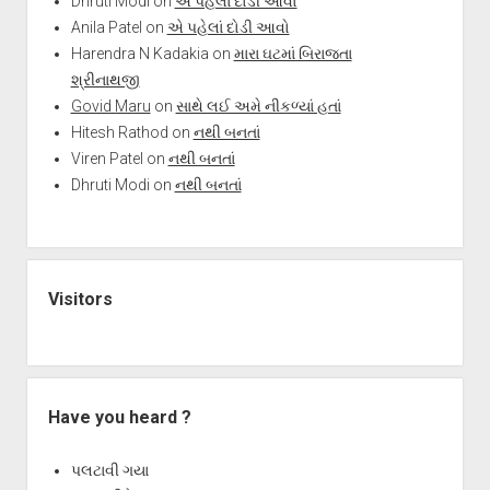
Dhruti Modi
on
એ પહેલાં દોડી આવો
Anila Patel
on
એ પહેલાં દોડી આવો
Harendra N Kadakia
on
મારા ઘટમાં બિરાજતા
શ્રીનાથજી
Govid Maru
on
સાથે લઈ અમે નીકળ્યાં હતાં
Hitesh Rathod
on
નથી બનતાં
Viren Patel
on
નથી બનતાં
Dhruti Modi
on
નથી બનતાં
Visitors
Have you heard ?
પલટાવી ગયા