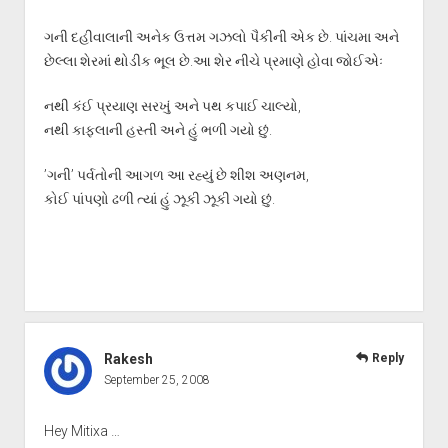
ગની દહીવાલાની અનેક ઉત્તમ ગઝલો પૈકીની એક છે. પાંચમા અને
છેલ્લા શેરમાં થોડીક ભૂલ છે.આ શેર નીચે પ્રમાણે હોવા જોઈએઃ
નથી કંઈ પ્રયાણ સરખું અને પથ કપાઈ ચાલ્યો,
નથી કાફલાની હસ્તી અને હું ભળી ગયો છું.
’ગની’ પર્વતોની આગળ આ રહ્યું છે શીશ અણનમ,
કોઈ પાંપણો ઢળી ત્યાં હું ઝૂકી ઝૂકી ગયો છું.
Rakesh
Reply
September 25, 2008
Hey Mitixa …