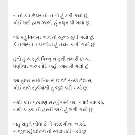
ગુજરાતી સાહિત્ય-જગત
menu
આપના પ્રતિભાવો
ન તો કંપ છે ધરાનો, ન તો હું ડગી ગયો છું,
સર્જકોને સલામ
કોઈ મારો હાથ ઝાલો, હું કશુંક પી ગયો છું.
આપની રચનાઓ
જો કહું વિનમ્ર ભાવે તો સૂરજ સુધી ગયો છું,
Privacy Policy
કે નજરનો તાપ જોવા હું નયન લગી ગયો છું.
હતો હું ય સૂર્ય કિન્તુ ન હતી તમારી છાયા,
ઘણીવાર ભરબપોરે અહીં આથમી ગયો છું.
આ હૃદય સમો તિખારો છે દઈ રહ્યો ઈશારો,
કોઈ કાળે સૂર્યમાંથી હું જુદો પડી ગયો છું.
નથી કાંઈ પ્રયાણ સરખું અને પથ કપાઈ ચાલ્યો,
નથી કાફલાની હસ્તી અને હું ભળી ગયો છું.
બહુ રાહતે લીધા છે મેં પસંદગીના શ્વાસો,
ન જીવાયું દર્દરૂપે તો સ્વયં મટી ગયો છું.