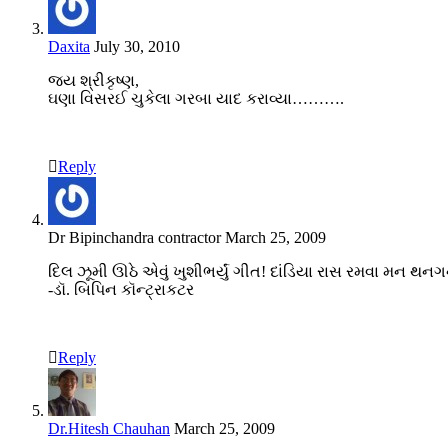
Daxita
July 30, 2010
જય શ્રીકૃષ્ણ,
ઘણા વિસરઈ ચુકેલા ગરબા યાદ કરાવ્યા……….
Reply
Dr Bipinchandra contractor
March 25, 2009
દિલ ઝૂમી ઊઠે એવું ખુશીભર્યું ગીત! દાંડિયા રાસ રમવા મન 
-ડૉ. બિપિન કૉન્ટ્રાકટર
Reply
Dr.Hitesh Chauhan
March 25, 2009