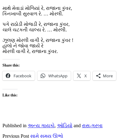
માથે મેવાડાં મોળિયાં રે, રાજાના કુંવર,
કિનખાબી સુરવાળ રે. … મોરલી.
પગે રાઠોડી મોજડી રે, રાજાના કુંવર,
ચાલે ચટકતી ચાલ્ય રે. … મોરલી.
ઝૂલણ મોરલી વાગી રે, રાજાના કુંવર !
હાલો ને જોવા જાયેં રે
મોરલી વાગી રે, રાજાના કુંવર.
Share this:
Facebook
WhatsApp
X
More
Like this:
Published in
અન્ય ગાયકો
,
ઓડિયો
and
રાસ-ગરબા
Previous Post
સામે સમય ઊભો