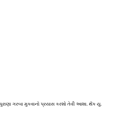
રાણા ગરબા મુકવાનો પ્રયાસ કરશો તેવી આશા. થેંક યુ.