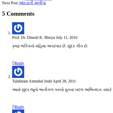
Next Post
ઓરડાની માલીપા
5 Comments
Prof. Dr. Dinesh K. Bhoya
July 11, 2016
કૃષ્ણ ભકિતનો મહિમા અપરંપાર છે. સુંદર ગીત છે.
Reply
Tulshiram Amrutlal Joshi
April 28, 2011
આવો સુંદર જૂનો ભાતીગળ ગરબો મુકવા બદલ અભિનંદન. વધારે પુ
Reply