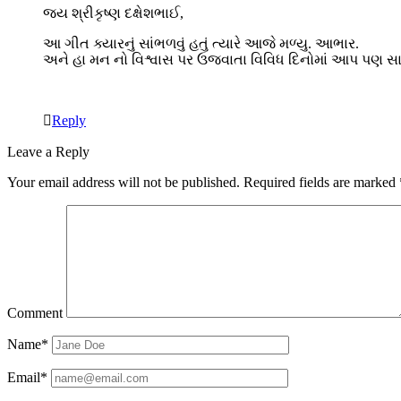
જય શ્રીકૃષ્ણ દક્ષેશભાઈ,
આ ગીત ક્યારનું સાંભળવું હતું ત્યારે આજે મળ્યુ. આભાર.
અને હા મન નો વિશ્વાસ પર ઉજવાતા વિવિધ દિનોમાં આપ પણ સ
Reply
Leave a Reply
Your email address will not be published.
Required fields are marked
Comment
Name*
Email*