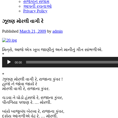
સર્જકોને સલામ
આપની રચનાઓ
Privacy Policy
ઝૂલણ મોરલી વાગી રે
Published
March 21, 2009
by
admin
મિત્રો, આજે એક ખુબ જાણીતું અને માનીતું ગીત સાંભળીએ.
*
Audio
00:00
Player
*
ઝૂલણ મોરલી વાગી રે, રાજાના કુંવર !
હાલો ને જોવા જાયેં રે
મોરલી વાગી રે, રાજાના કુંવર.
ચડવા તે ઘોડો હંસલો રે, રાજાના કુંવર,
પીતળિયા પલાણ રે. … મોરલી.
બાંયે બાજુબંધ બેરખા રે, રાજાના કુંવર,
દસેય આંગળીએ વેઢ રે. … મોરલી.