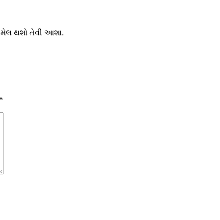
ામેલ થશો તેવી આશા.
*