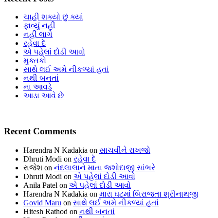
ચાહી શક્યો છું ક્યાં
ફાવ્યું નહીં
નહીં લાગે
રહેવા દે
એ પહેલાં દોડી આવો
મુક્તકો
સાથે લઈ અમે નીકળ્યાં હતાં
નથી બનતાં
ના આવડે
આડા આવે છે
Recent Comments
Harendra N Kadakia
on
સાચવીને રાખજો
Dhruti Modi
on
રહેવા દે
રાજેશ
on
નંદલાલાને માતા જશોદાજી સાંભરે
Dhruti Modi
on
એ પહેલાં દોડી આવો
Anila Patel
on
એ પહેલાં દોડી આવો
Harendra N Kadakia
on
મારા ઘટમાં બિરાજતા શ્રીનાથજી
Govid Maru
on
સાથે લઈ અમે નીકળ્યાં હતાં
Hitesh Rathod
on
નથી બનતાં