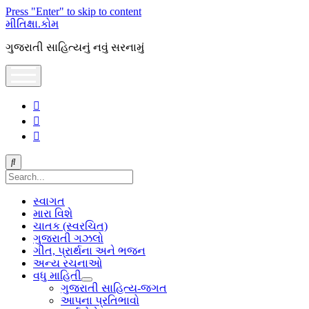
Press "Enter" to skip to content
મીતિક્ષા.કોમ
ગુજરાતી સાહિત્યનું નવું સરનામું
open
menu
facebook
youtube
hello@mitixa.com
Search
સ્વાગત
મારા વિશે
ચાતક (સ્વરચિત)
ગુજરાતી ગઝલો
ગીત, પ્રાર્થના અને ભજન
અન્ય રચનાઓ
વધુ માહિતી
open
ગુજરાતી સાહિત્ય-જગત
dropdown
આપના પ્રતિભાવો
menu