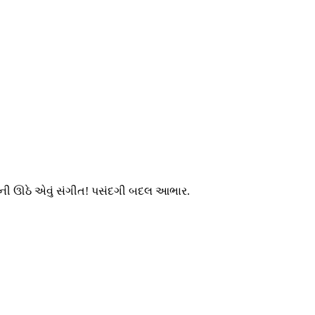
થનગની ઊઠે એવું સંગીત! પસંદગી બદલ આભાર.