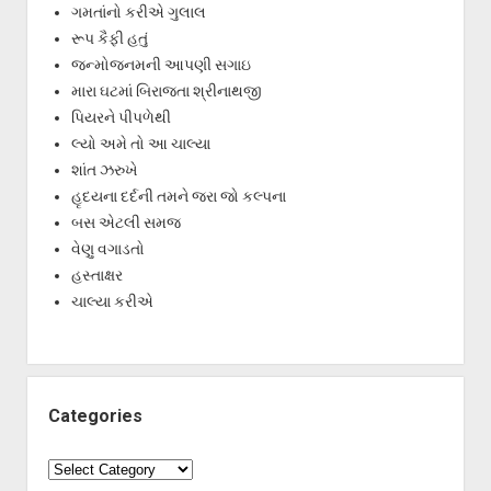
ગમતાંનો કરીએ ગુલાલ
રૂપ કૈફી હતું
જન્મોજનમની આપણી સગાઇ
મારા ઘટમાં બિરાજતા શ્રીનાથજી
પિયરને પીપળેથી
લ્યો અમે તો આ ચાલ્યા
શાંત ઝરુખે
હૃદયના દર્દની તમને જરા જો કલ્પના
બસ એટલી સમજ
વેણુ વગાડતો
હસ્તાક્ષર
ચાલ્યા કરીએ
Categories
Categories