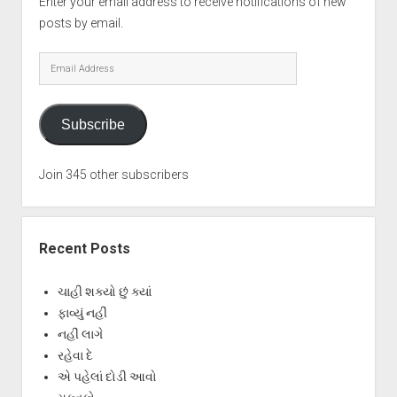
Enter your email address to receive notifications of new
posts by email.
Email
Address
Subscribe
Join 345 other subscribers
Recent Posts
ચાહી શક્યો છું ક્યાં
ફાવ્યું નહીં
નહીં લાગે
રહેવા દે
એ પહેલાં દોડી આવો