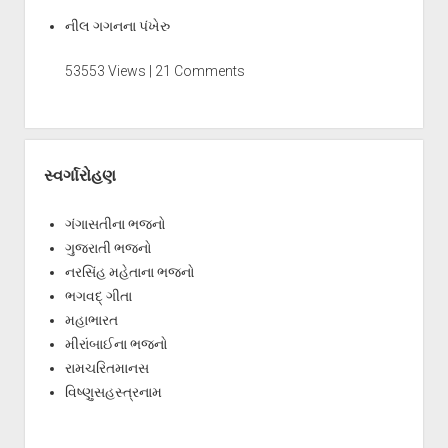
નીલ ગગનના પંખેરુ
53553 Views | 21 Comments
સ્વર્ગારોહણ
ગંગાસતીના ભજનો
ગુજરાતી ભજનો
નરસિંહ મહેતાના ભજનો
ભગવદ્ ગીતા
મહાભારત
મીરાંબાઈના ભજનો
રામચરિતમાનસ
વિષ્ણુસહસ્ત્રનામ