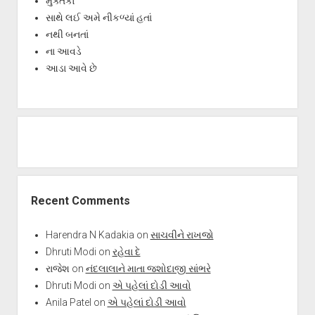
મુક્તકો
સાથે લઈ અમે નીકળ્યાં હતાં
નથી બનતાં
ના આવડે
આડા આવે છે
Recent Comments
Harendra N Kadakia
on
સાચવીને રાખજો
Dhruti Modi
on
રહેવા દે
રાજેશ
on
નંદલાલાને માતા જશોદાજી સાંભરે
Dhruti Modi
on
એ પહેલાં દોડી આવો
Anila Patel
on
એ પહેલાં દોડી આવો