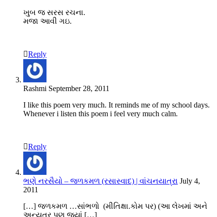
ખુબ જ સરસ રચના.
મજા આવી ગઇ.
Reply
Rashmi
September 28, 2011
I like this poem very much. It reminds me of my school days.
Whenever i listen this poem i feel very much calm.
Reply
ભણે નરસૈયો – જળકમળ (રસાસ્વાદ) | વાંચનયાત્રા
July 4,
2011
[…] જળકમળ …સાંભળો (મીતિક્ષા.કોમ પર) (આ લેખમાં અને
અન્યત્ર પણ જ્યાં […]