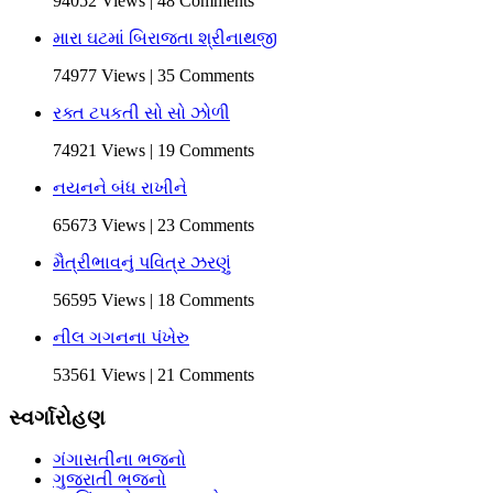
94052 Views | 48 Comments
મારા ઘટમાં બિરાજતા શ્રીનાથજી
74977 Views | 35 Comments
રક્ત ટપકતી સો સો ઝોળી
74921 Views | 19 Comments
નયનને બંધ રાખીને
65673 Views | 23 Comments
મૈત્રીભાવનું પવિત્ર ઝરણું
56595 Views | 18 Comments
નીલ ગગનના પંખેરુ
53561 Views | 21 Comments
સ્વર્ગારોહણ
ગંગાસતીના ભજનો
ગુજરાતી ભજનો