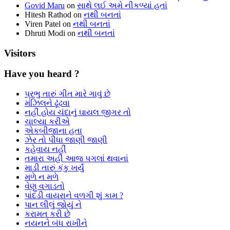
Govid Maru
on
સાથે લઈ અમે નીકળ્યાં હતાં
Hitesh Rathod
on
નથી બનતાં
Viren Patel
on
નથી બનતાં
Dhruti Modi
on
નથી બનતાં
Visitors
Have you heard ?
પ્રભુ તારું ગીત મારે ગાવું છે
મંઝિલને ઢૂંઢવા
નહીં હોય ચંદાનું ઘાયલ જીગર તો
ચાલ્યા કરીએ
એકબીજાના હતા
ઝેર તો પીધા જાણી જાણી
કહેવાય નહીં
તમારા અહીં આજ પગલાં થવાનાં
માડી તારું કંકુ ખર્યું
મળે ન મળે
વેણુ વગાડતો
પાંદડી વાયરાને વળગી શું કામ ?
પાન લીલું જોયું ને
કરામત કરી છે
નયનને બંધ રાખીને