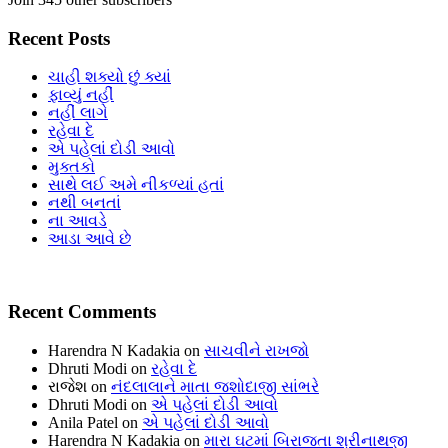
Recent Posts
ચાહી શક્યો છું ક્યાં
ફાવ્યું નહીં
નહીં લાગે
રહેવા દે
એ પહેલાં દોડી આવો
મુક્તકો
સાથે લઈ અમે નીકળ્યાં હતાં
નથી બનતાં
ના આવડે
આડા આવે છે
Recent Comments
Harendra N Kadakia
on
સાચવીને રાખજો
Dhruti Modi
on
રહેવા દે
રાજેશ
on
નંદલાલાને માતા જશોદાજી સાંભરે
Dhruti Modi
on
એ પહેલાં દોડી આવો
Anila Patel
on
એ પહેલાં દોડી આવો
Harendra N Kadakia
on
મારા ઘટમાં બિરાજતા શ્રીનાથજી