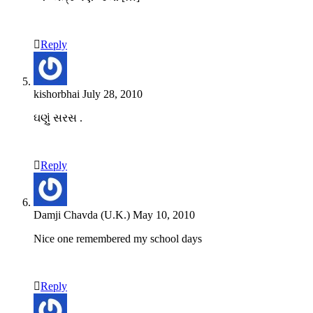
Reply
kishorbhai
July 28, 2010
ઘણું સરસ .
Reply
Damji Chavda (U.K.)
May 10, 2010
Nice one remembered my school days
Reply