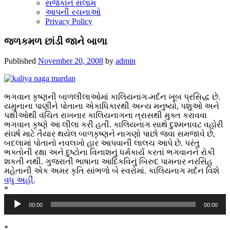
સર્જકોને સલામ
આપની રચનાઓ
Privacy Policy
જળકમળ છાંડી જાને બાળા
Published
November 20, 2008
by
admin
ભગવાન કૃષ્ણની બાળલીલાઓમાં કાલિયનાગ-મર્દન ખૂબ પ્રસિદ્ધ છે.
યમુનાના પાણીને પોતાના એકાધિકારથી અન્ય મનુષ્યો, પશુઓ અને
પક્ષીઓથી વંચિત રાખનાર કાલિયનાગના ત્રાસથી મુક્ત કરાવવા
ભગવાન કૃષ્ણે આ લીલા કરી હતી. કાલિયનાગ સાથે દુશ્મનાવટ વહોરી
સંઘર્ષ માટે તૈયાર થયેલ બાળકૃષ્ણને નાગણો પાછો જવા સમજાવે છે,
બદલામાં પોતાનો નવલખો હાર આપવાની લાલચ આપે છે. પરંતુ
ભક્તોની રક્ષા અને દુષ્ટોના વિનાશનું ધર્મકાર્ય કરતાં ભગવાનને રોકી
શકતી નથી. ગુજરાતી ભાષાના આદિકવિનું બિરુદ પામનાર નરસિંહ
મહેતાની એક અમર કૃતિ સાંભળો બે સ્વરોમાં. કાલિયનાગ મર્દન વિશે
વધુ અહીં
.
*
Audio
00:00
00:00
Player
*