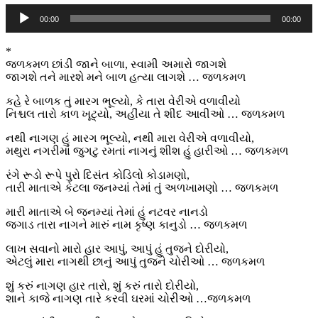
Audio
00:00
00:00
Player
*
જળકમળ છાંડી જાને બાળા, સ્વામી અમારો જાગશે
જાગશે તને મારશે મને બાળ હત્યા લાગશે … જળકમળ
કહે રે બાળક તું મારગ ભૂલ્યો, કે તારા વેરીએ વળાવીયો
નિશ્ચલ તારો કાળ ખૂટ્યો, અહીંયા તે શીદ આવીઓ … જળકમળ
નથી નાગણ હું મારગ ભૂલ્યો, નથી મારા વેરીએ વળાવીયો,
મથુરા નગરીમાં જુગટુ રમતાં નાગનું શીશ હું હારીઓ … જળકમળ
રંગે રૂડો રૂપે પુરો દિસંત કોડિલો કોડામણો,
તારી માતાએ કેટલા જનમ્યાં તેમાં તું અળખામણો … જળકમળ
મારી માતાએ બે જનમ્યાં તેમાં હું નટવર નાનડો
જગાડ તારા નાગને મારું નામ કૃષ્ણ કાનુડો … જળકમળ
લાખ સવાનો મારો હાર આપું, આપું હું તુજને દોરીયો,
એટલું મારા નાગથી છાનું આપું તુજને ચોરીઓ … જળકમળ
શું કરું નાગણ હાર તારો, શું કરું તારો દોરીયો,
શાને કાજે નાગણ તારે કરવી ઘરમાં ચોરીઓ …જળકમળ