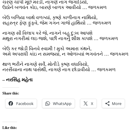
ચરણ ચાંપી મૂછ મરડી, નાગણે નાગ જગાડિયો,
ઉઠોને બળવંત કોઇ, બારણે બાળક આવીયો … જળકમળ
બેઉ બળિયા બાથે વળગ્યાં, કૃષ્ણે કાળીનાગ નાથિયો,
સહસ્ત્ર ફેણ ફુંફવે, જેમ ગગન ગાજે હાથિયો … જળકમળ
નાગણ સૌ વિલાપ કરે જે, નાગને બહુ દુ:ખ આપશે
મથુરા નગરીમાં લઇ જશે, પછી નાગનું શીશ કાપશે … જળકમળ
બેઉ કર જોડી વિનવે સ્વામી ! મુકો અમારા કંથને,
અમે અપરાધી કાંઇ ન સમજ્યાં, ન ઓળખ્યાં ભગવંતને … જળકમળ
થાળ ભરીને નાગણે સર્વે, મોતીડે કૃષ્ણ વધાવિયો,
નરસૈંયાના નાથ પાસેથી, નાગણે નાગ છોડાવીયો … જળકમળ
– નરસિંહ મહેતા
Share this:
Facebook
WhatsApp
X
More
Like this: