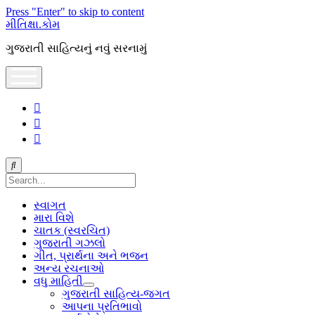
Press "Enter" to skip to content
મીતિક્ષા.કોમ
ગુજરાતી સાહિત્યનું નવું સરનામું
open
menu
facebook
youtube
hello@mitixa.com
Search
સ્વાગત
મારા વિશે
ચાતક (સ્વરચિત)
ગુજરાતી ગઝલો
ગીત, પ્રાર્થના અને ભજન
અન્ય રચનાઓ
વધુ માહિતી
open
ગુજરાતી સાહિત્ય-જગત
dropdown
આપના પ્રતિભાવો
menu