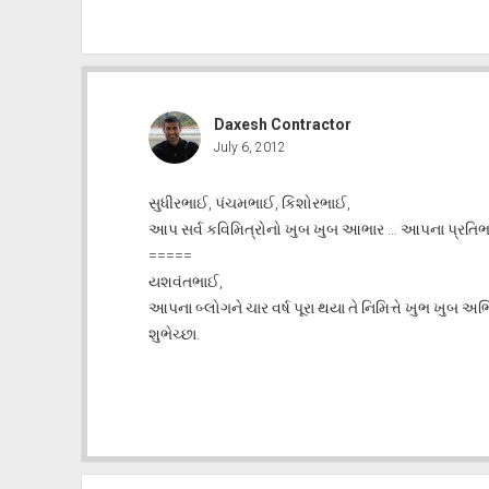
Daxesh Contractor
July 6, 2012
સુધીરભાઈ, પંચમભાઈ, કિશોરભાઈ,
આપ સર્વ કવિમિત્રોનો ખુબ ખુબ આભાર … આપના પ્રતિભા
=====
યશવંતભાઈ,
આપના બ્લોગને ચાર વર્ષ પૂરા થયા તે નિમિત્તે ખુભ ખુ
શુભેચ્છા.