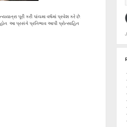
યાત્રા પૂરી કરી પાંચમા વર્ષમાં પ્રવેશ કરે છે.
ત. આ પ્રસંગે પ્રતિભાવ આપી પ્રોત્સાહિત
J