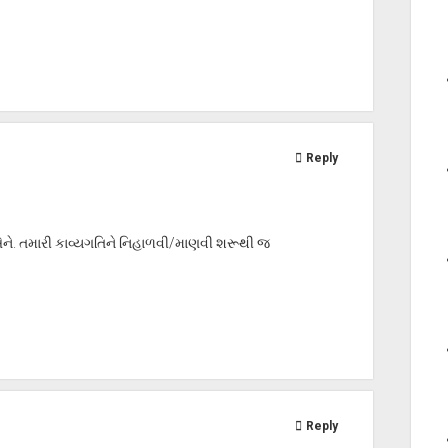
Reply
નેને. તમારી કાવ્યગતિને નિહાળવી/માણવી શરૂથી જ
Reply