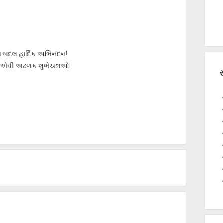
રવા બદલ હાર્દિક અભિનંદન!
ે એવી અઢળક શુભેચ્છાઓ!
સ