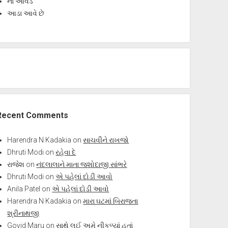
ના આવડે
આડા આવે છે
Recent Comments
Harendra N Kadakia
on
સાચવીને રાખજો
Dhruti Modi
on
રહેવા દે
રાજેશ
on
નંદલાલાને માતા જશોદાજી સાંભરે
Dhruti Modi
on
એ પહેલાં દોડી આવો
Anila Patel
on
એ પહેલાં દોડી આવો
Harendra N Kadakia
on
મારા ઘટમાં બિરાજતા
શ્રીનાથજી
Govid Maru
on
સાથે લઈ અમે નીકળ્યાં હતાં