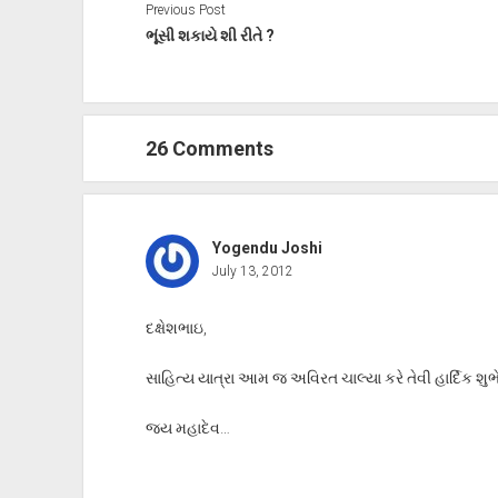
Previous Post
ભૂંસી શકાયે શી રીતે ?
26 Comments
Yogendu Joshi
July 13, 2012
દક્ષેશભાઇ,
સાહિત્ય યાત્રા આમ જ અવિરત ચાલ્યા કરે તેવી હાર્દિક શ
જય મહાદેવ…