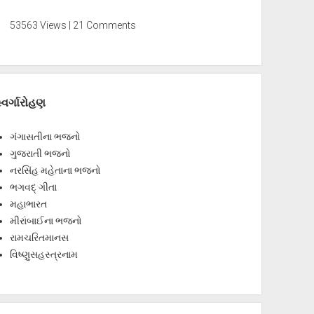
53563 Views | 21 Comments
્વર્ગારોહણ
ગંગાસતીના ભજનો
ગુજરાતી ભજનો
નરસિંહ મહેતાના ભજનો
ભગવદ્ ગીતા
મહાભારત
મીરાંબાઈના ભજનો
રામચરિતમાનસ
વિષ્ણુસહસ્ત્રનામ