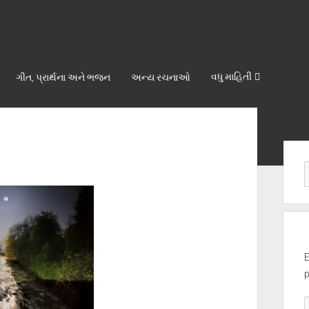
વધુ માહિતી
ગીત, પ્રાર્થના અને ભજન
અન્ય રચનાઓ
Sid
E
p
E