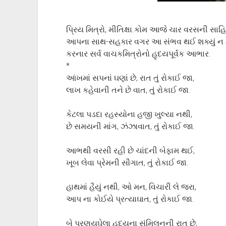
પ્રિય મિત્રો, મીતિક્ષા.કોમ આજે ચાર વરસની સાહિત્ય
આપના સાથ-સહકાર વગર આ સંભવ થઈ શક્યું ન હો
કરનાર સર્વ વાચકમિત્રોનો હૃદયપૂર્વક આભાર.
*
આંખમાં સપનાં ઘણાં છે, રાત તું રોકાઈ જા,
લાખ કહેવાની તને છે વાત, તું રોકાઈ જા.
કેટલા પડદા રહસ્યોના હજી ખુલ્યા નથી,
છે સમયની માંગ, ઝંઝાવાત, તું રોકાઈ જા.
આભથી વરસી રહી છે ચાંદની બેફામ થઈ,
ખૂબ લેવા પ્રેમની સૌગાત, તું રોકાઈ જા.
હાથમાં હૈયું નથી, ઓ મન, વિચારી લે જરા,
આપ ના કોઈયે પ્રત્યાઘાત, તું રોકાઈ જા.
બે પ્રણયઘેલા હૃદયના સંમિલનની રાત છે,