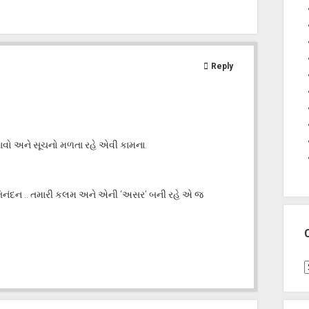
Reply
વો અને સૂચનો મળતા રહે એવી કામના.
બ અભિનંદન .. તમારી કલમ અને એની ‘અસર’ બની રહે એ જ
C