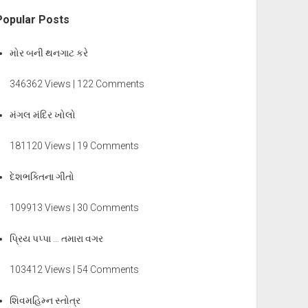
Popular Posts
મોર બની થનગાટ કરે
346362 Views | 122 Comments
મંગલ મંદિર ખોલો
181120 Views | 19 Comments
દેશભક્તિના ગીતો
109913 Views | 30 Comments
પ્રિય પપ્પા … તમારા વગર
103412 Views | 54 Comments
શિવમહિમ્ન સ્તોત્ર