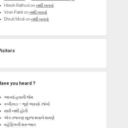
Hitesh Rathod
on
નથી બનતાં
Viren Patel
on
નથી બનતાં
Dhruti Modi
on
નથી બનતાં
Visitors
Have you heard ?
આવ્યાં હવાની જેમ
કબીરવડ – ભૂરો ભાસ્યો ઝાંખો
સારી નથી હોતી
એક રજકણ સૂરજ થવાને શમણે
મહેફિલની શરૂઆત