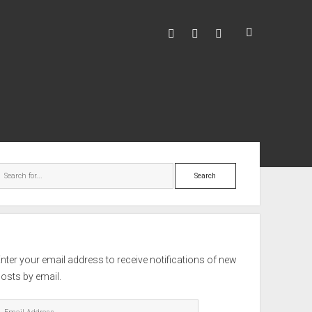
facebook
youtube
hello@mitixa.com
ebar
Search
nter your email address to receive notifications of new
osts by email.
mail