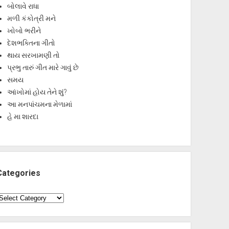
બોલાવે રાધા
મળી કંકોત્રી મને
ખોબો ભરીને
દેશભક્તિના ગીતો
થાય સરખામણી તો
પ્રભુ તારું ગીત મારે ગાવું છે
સમય
આંખોમાં હોય તેને શું?
આ મનપાંચમના મેળામાં
હે મા શારદા
Categories
ategories