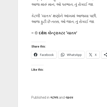
આજ મારું માન, ઓ પરભાત, તું રોકાઈ જા.
કેટલી ‘ચાતક’ ક્ષણોને આંખમાં આજ્યા પછી,
આજ ફુટી છે તરસ, ઓ જાત, તું રોકાઈ જા.
– © દક્ષેશ કોન્ટ્રાકટર ‘ચાતક’
Share this:
Facebook
WhatsApp
X
Like this:
Published in
ગઝલ
and
ચાતક