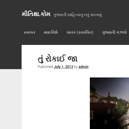
મીતિક્ષા.કોમ
ગુજરાતી સાહિત્યનું નવું સરનામું
સ્વાગત
મારા વિશે
ચાતક (સ્વરચિત)
ગુજરાતી ગઝલો
તું રોકાઈ જા
Published
July 1, 2012
by
admin