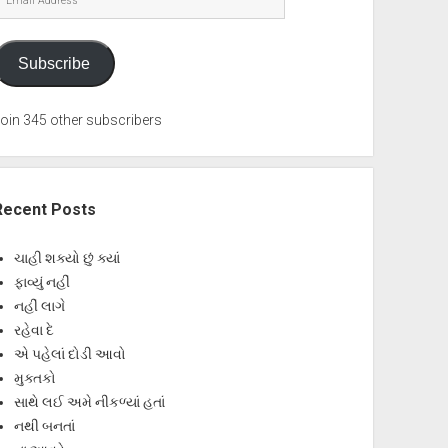
Address
Subscribe
oin 345 other subscribers
Recent Posts
ચાહી શક્યો છું ક્યાં
ફાવ્યું નહીં
નહીં લાગે
રહેવા દે
એ પહેલાં દોડી આવો
મુક્તકો
સાથે લઈ અમે નીકળ્યાં હતાં
નથી બનતાં