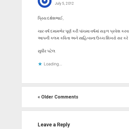
July 5, 2012
પ્રિય દક્ષેશભાઈ,
ચાર વર્ષ દમામભેર પૂર્ણ કરી પાંચમા વર્ષમાં સફળ પ્રવેશ ક
આપની કલમ કવિતા અને સાહિત્યના ઉચ્ચ શિખરો સર કર
સુધીર પટેલ.
Loading...
« Older Comments
Leave a Reply