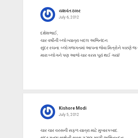
યશવંત ઠક્કર
July 6, 2012
દક્ષેશભાઈ,
ચાર વર્ષોની બ્લોગ્યાત્રા બદલ અભિનંદન.
સુંદર રચના. બ્લોગજગતમાં આપના જેવા મિત્રોને કારણે જ 
મારા બ્લોગને પણ આજે ચાર વરસ પૂરાં થઈ ગયાં!
Kishore Modi
July 5, 2012
ચાર ચાર વરસની સફળ યાત્રા માટે મુબારકબાદ.
સુંદર મત્લા સાથેની સરસ ગઝલ માણી અભિનન્દન