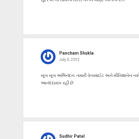
Pancham Shukla
July 5, 2012
ખૂબ ખૂબ અભિનંદન. તમારી વેબસાઈટ અને મીતિક્ષાબેન બન્
આનંદદાયક રહી છે.
Sudhir Patel