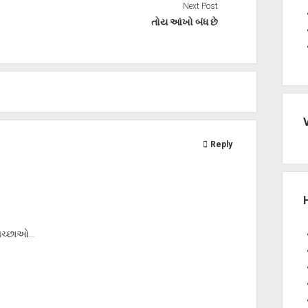
Next Post
તોય આંખો બંધ છે
Reply
ુભેચ્છાઓ…