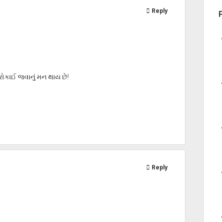
Reply
રોકાઈ જવાનું મન થાય છે!
Reply