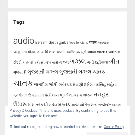
Tags
audio
Befaam
death
garba
गज़ल
jose feliciano
અછાંદસ
અવિનાશ વ્યાસ
અનુરાધા પૌંડવાલ
આશા ભોંસલે
આસિમ
આદિલ મન્સૂરી
ગઝલ
ગીત
ગઝલ
રાંદેરી
ગની દહીંવાલા
કંકોતરી
કંકોત્રી
ગંગા સતી
ગુજરાતી ગઝલ
ગુજરાતી ગઝલ
ચાતક
ગુજરાતી
ચાતક
જગદીશ જોષી
દક્ષેશ
નરસિંહ મહેતા
ઝવેરચંદ મેઘાણી
મનહર
પ્રાર્થના
પુરુષોત્તમ ઉપાધ્યાય
ભજન
પ્રતિકાવ્ય
બેફામ
ઉધાસ
મુક્તક
મારા તરફથી
મુકેશ
મૃત્યુ
યોગેશ્વરજી
રાજેન્દ્ર શુકલ
Privacy & Cookies: This site uses cookies. By continuing to use this
શૂન્ય પાલનપુરી
રાવજી પટેલ
સૈફ પાલનપુરી
હસ્તાક્ષર
સર્જન
website, you agree to their use.
To find out more, including how to control cookies, see here:
Cookie Policy