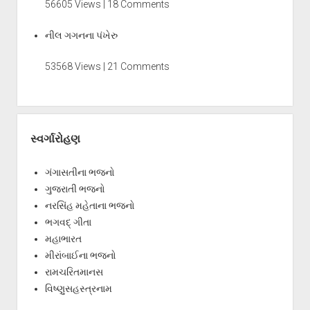
56605 Views | 18 Comments
નીલ ગગનના પંખેરુ
53568 Views | 21 Comments
સ્વર્ગારોહણ
ગંગાસતીના ભજનો
ગુજરાતી ભજનો
નરસિંહ મહેતાના ભજનો
ભગવદ્ ગીતા
મહાભારત
મીરાંબાઈના ભજનો
રામચરિતમાનસ
વિષ્ણુસહસ્ત્રનામ