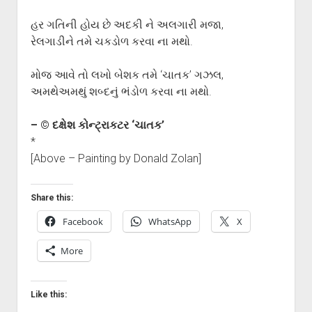
હર ગતિની હોય છે અદકી ને અલગારી મજા,
રેલગાડીને તમે ચકડોળ કરવા ના મથો.
મોજ આવે તો લખો બેશક તમે ‘ચાતક’ ગઝલ,
અમથેઅમથું શબ્દનું ભંડોળ કરવા ના મથો.
– © દક્ષેશ કોન્ટ્રાકટર ‘ચાતક’
*
[Above – Painting by Donald Zolan]
Share this:
Facebook
WhatsApp
X
More
Like this: