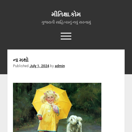
મીતિક્ષા.કોમ
ગુજરાતી સાહિત્યનું નવું સરનામું
open
menu
facebook
youtube
hello@mitixa.com
ના મથો
Published
July 1, 2024
by
admin
સ્વાગત
મારા વિશે
ચાતક (સ્વરચિત)
ગુજરાતી ગઝલો
ગીત, પ્રાર્થના અને ભજન
અન્ય રચનાઓ
open
વધુ માહિતી
dropdown