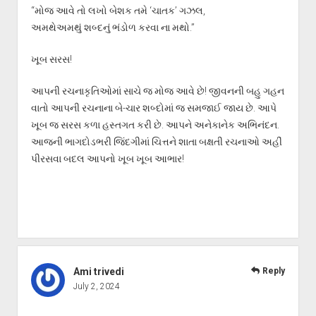
“મોજ આવે તો લખો બેશક તમે ‘ચાતક’ ગઝલ,
અમથેઅમથું શબ્દનું ભંડોળ કરવા ના મથો.”
ખૂબ સરસ!
આપની રચનાકૃતિઓમાં સાચે જ મોજ આવે છે! જીવનની બહુ ગહન
વાતો આપની રચનાના બે-ચાર શબ્દોમાં જ સમજાઈ જાય છે. આપે
ખૂબ જ સરસ કળા હસ્તગત કરી છે. આપને અનેકાનેક અભિનંદન.
આજની ભાગદોડભરી જિંદગીમાં ચિત્તને શાતા બક્ષતી રચનાઓ અહીં
પીરસવા બદલ આપનો ખૂબ ખૂબ આભાર!
Ami trivedi
Reply
July 2, 2024