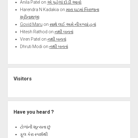
Anila Patel
on
એ પહેલાં દોડી આવો
Harendra N Kadakia
on
મારા ઘટમાં બિરાજતા
શ્રીનાથજી
Govid Maru
on
સાથે લઈ અમે નીકળ્યાં હતાં
Hitesh Rathod
on
નથી બનતાં
Viren Patel
on
નથી બનતાં
Dhruti Modi
on
નથી બનતાં
Visitors
Have you heard ?
ટોળાંની શૂન્યતા છું
ફૂલ કેરા સ્પર્શથી