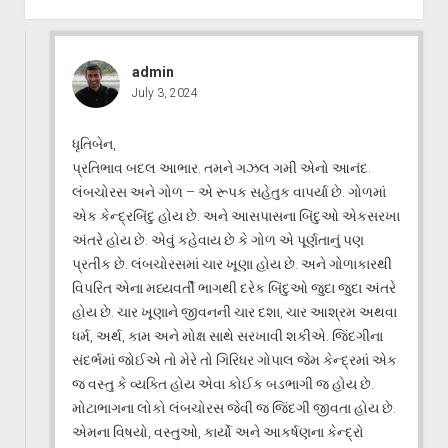
admin
July 3, 2024
ધૃતિબેન,
પ્રતિભાવ બદલ આભાર. તમને ગઝલ ગમી એનો આનંદ.
લંબચોરસ અને ગોળ – એ રૂપક સહેતુક વાપર્યા છે. ગોળમાં
એક કેન્દ્રબિંદુ હોય છે. અને આસપાસના બિંદુઓ એકસરખા
અંતરે હોય છે. એવું કહેવાય છે કે ગોળ એ પૂર્ણતાનું પણ
પ્રતીક છે. લંબચોરસમાં ચાર ખૂણા હોય છે. અને ગોળાકારથી
વિપરિત એના મધ્યવર્તી ભાગથી દરેક બિંદુઓ જુદા જુદા અંતરે
હોય છે. ચાર ખૂણાને જીવનની ચાર દશા, ચાર આશ્રમ અથવા
ધર્મ, અર્થ, કામ અને મોક્ષ સાથે સરખાવી શકીએ. જિંદગીના
સંદર્ભમાં જોઈએ તો મેરે તો ગિરિધર ગોપાલ જેમ કેન્દ્રમાં એક
જ વસ્તુ કે વ્યક્તિ હોય એવા કોઈક બડભાગી જ હોય છે.
મોટાભાગના લોકો લંબચોરસ જેવી જ જિંદગી જીવતા હોય છે.
એમના વિષયો, વસ્તુઓ, કાર્યો અને આકર્ષણના કેન્દ્રો