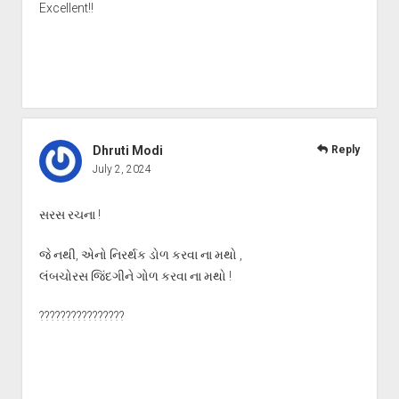
Excellent!!
Dhruti Modi
Reply
July 2, 2024
સરસ રચના !
જે નથી, એનો નિરર્થક ડોળ કરવા ના મથો ,
લંબચોરસ જિંદગીને ગોળ કરવા ના મથો !
????????????????