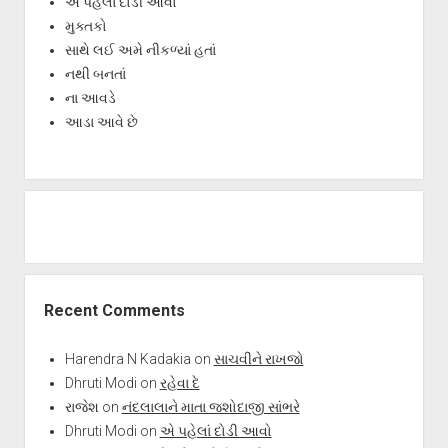
એ પહેલાં દોડી આવો
મુક્તકો
સાથે લઈ અમે નીકળ્યાં હતાં
નથી બનતાં
ના આવડે
આડા આવે છે
Recent Comments
Harendra N Kadakia
on
સાચવીને રાખજો
Dhruti Modi
on
રહેવા દે
રાજેશ
on
નંદલાલાને માતા જશોદાજી સાંભરે
Dhruti Modi
on
એ પહેલાં દોડી આવો