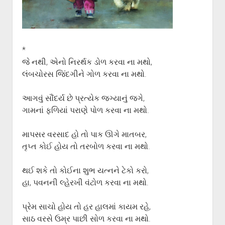
ગુજરાતી સાહિત્ય-જગત
menu
આપના પ્રતિભાવો
સર્જકોને સલામ
*
આપની રચનાઓ
જે નથી, એનો નિરર્થક ડોળ કરવા ના મથો,
Privacy Policy
લંબચોરસ જિંદગીને ગોળ કરવા ના મથો.
આગવું સૌંદર્ય છે પ્રત્યેક જગ્યાનું જગે,
ગામનાં ફળિયાં પરાણે પોળ કરવા ના મથો.
માપસર વરસાદ હો તો પાક ઊગે માતબર,
તૃપ્ત કોઈ હોય તો તરબોળ કરવા ના મથો.
થઈ શકે તો કોઈના શુભ યત્નને ટેકો કરો,
હા, પવનની લ્હેરખી વંટોળ કરવા ના મથો.
પ્રેમ સાચો હોય તો હર હાલમાં કાયમ રહે,
સાઠ વરસે ઉમ્ર પાછી સોળ કરવા ના મથો.