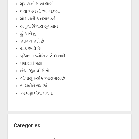
મુખડાની માયા લાગી
લ્યો અમે તો આ ચાલ્યા
મોર બની થનગાટ કરે
યમુના કિનારો સુમસામ
હું અને તું
કરામત કરી છે
યાદ આવે છે
પ્રેમળ જ્યોતિ તારો દાખવી
પલટાવી ગયા
નૈયા ઝૂકાવી મેં તો
ચોમાસું ક્યાંક આસપાસ છે
સાચવીને રાખજો
આપણા બેના મનમાં
Categories