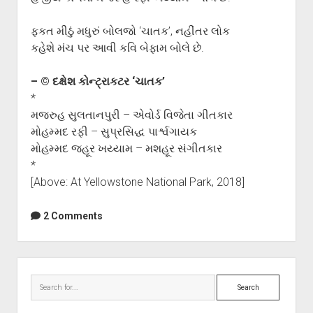
ફકત મીઠું મધુરું બોલજો ‘ચાતક’, નહીંતર લોક
કહેશે મંચ પર આવી કવિ બેફામ બોલે છે.
– © દક્ષેશ કોન્ટ્રાકટર ‘ચાતક’
*
મજરુહ સુલતાનપુરી – એવોર્ડ વિજેતા ગીતકાર
મોહમ્મદ રફી – સુપ્રસિદ્ધ પાર્શ્વગાયક
મોહમ્મદ જહૂર ખય્યામ – મશહૂર સંગીતકાર
*
[Above: At Yellowstone National Park, 2018]
2 Comments
Sidebar
Search