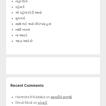
નહીં લાગે
રહેવા દે
એ પહેલાં દોડી આવો
મુક્તકો
સાથે લઈ અમે નીકળ્યાં હતાં
નથી બનતાં
ના આવડે
આડા આવે છે
Recent Comments
Harendra N Kadakia
on
સાચવીને રાખજો
Dhruti Modi
on
રહેવા દે