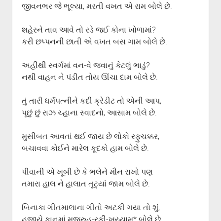
જીવનભર જે ભૂલ્યા, મરતી વખત એ રામ બોલે છે.
શહેરને તાવ આવે તો રડે જઈ કોના ખોળામાં?
કરી છપ્પનની છાતી એ વખત બસ ગામ બોલે છે.
અહીંથી સ્વર્ગમાં વન-વે જવાનું કેટલું ભાડું?
નથી વાહન ને પંડીત તોય ઊંચા દામ બોલે છે.
તું તારી ધર્મપત્નીને કદી ક્રેડીટ તો એની આપ,
પૂછું છું રાઝ ચ્હાના સ્વાદનો, આસામ બોલે છે.
મુસીબત આવતાં થઈ જાય છે લોકો રફુચક્કર,
બચાવવા કોઈને મારેલ કૂદકો હામ બોલે છે.
પીવાની એ ખૂબી છે કે ભલેને મૌન રાખો પણ
તમારા હાલ ને હાલાત તૂટ્યાં જામ બોલે છે.
બિનાકા ગીતમાલાના ગીતો અટકી ગયા તો શું,
હજીયે કાનમાં મજરુહ-રફી-ખય્યામ* બોલે છે.