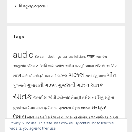
વિષ્ણુસહસ્ત્રનામ
Tags
audio
Befaam
death
garba
गज़ल
jose feliciano
અછાંદસ
અવિનાશ વ્યાસ
અનુરાધા પૌંડવાલ
આશા ભોંસલે
આસિમ
આદિલ મન્સૂરી
ગઝલ
ગીત
ગઝલ
રાંદેરી
ગની દહીંવાલા
કંકોતરી
કંકોત્રી
ગંગા સતી
ગુજરાતી ગઝલ
ગુજરાતી ગઝલ
ચાતક
ગુજરાતી
ચાતક
જગદીશ જોષી
દક્ષેશ
નરસિંહ મહેતા
ઝવેરચંદ મેઘાણી
મનહર
પ્રાર્થના
પુરુષોત્તમ ઉપાધ્યાય
ભજન
પ્રતિકાવ્ય
બેફામ
ઉધાસ
મુક્તક
મારા તરફથી
મુકેશ
મૃત્યુ
યોગેશ્વરજી
રાજેન્દ્ર શુકલ
Privacy & Cookies: This site uses cookies. By continuing to use this
શૂન્ય પાલનપુરી
રાવજી પટેલ
સૈફ પાલનપુરી
હસ્તાક્ષર
સર્જન
website, you agree to their use.