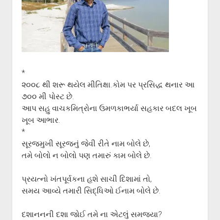
ગુજરાતી સાહિત્ય-જગત
menu
આપના પ્રતિભાવો
સર્જકોને સલામ
આપની રચનાઓ
Privacy Policy
*
૨૦૦૮ થી શરૂ થયેલ મીતિક્ષા.કોમ પર પ્રસિદ્ધ થનાર આ
૭૦૦ મી પોસ્ટ છે.
આપ સહુ વાચકમિત્રોના ઉમળકાભર્યા સહકાર બદલ ખૂબ
ખૂબ આભાર.
*
સૂરજમુખી સૂરજનું જેવી રીતે નામ બોલે છે,
તમે બોલો ન બોલો પણ તમારું કામ બોલે છે.
પ્રયત્નો ખંતપૂર્વકના હશે સાચી દિશામાં તો,
સમય આવ્યે તમારી સિદ્ધિઓ ઈનામ બોલે છે.
દશાનનની દશા જોઈ તમે ના એટલું સમજ્યા?