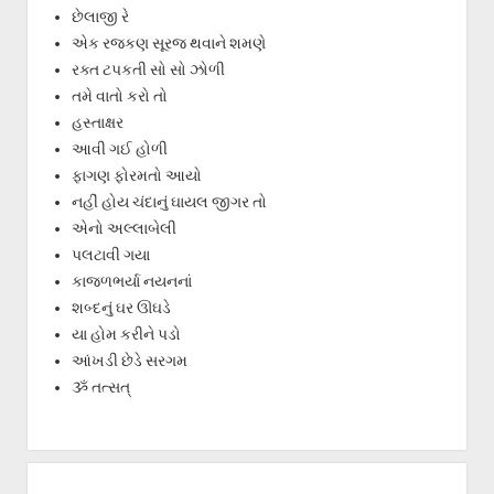
છેલાજી રે
એક રજકણ સૂરજ થવાને શમણે
રક્ત ટપકતી સો સો ઝોળી
તમે વાતો કરો તો
હસ્તાક્ષર
આવી ગઈ હોળી
ફાગણ ફોરમતો આયો
નહીં હોય ચંદાનું ઘાયલ જીગર તો
એનો અલ્લાબેલી
પલટાવી ગયા
કાજળભર્યા નયનનાં
શબ્દનું ઘર ઊઘડે
યા હોમ કરીને પડો
આંખડી છેડે સરગમ
ૐ તત્સત્