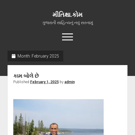
મીતિક્ષા.કોમ
ગુજરાતી સાહિત્યનું નવું સરનામું
open
menu
facebook
youtube
hello@mitixa.com
Month:
February 2025
સ્વાગત
કામ બોલે છે
મારા વિશે
Published
February 1, 2025
by
admin
ચાતક (સ્વરચિત)
ગુજરાતી ગઝલો
ગીત, પ્રાર્થના અને ભજન
અન્ય રચનાઓ
open
વધુ માહિતી
dropdown