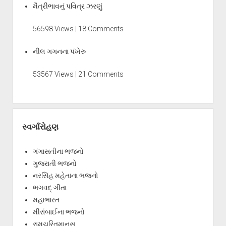
મૈત્રીભાવનું પવિત્ર ઝરણું
56598 Views | 18 Comments
નીલ ગગનના પંખેરુ
53567 Views | 21 Comments
સ્વર્ગારોહણ
ગંગાસતીના ભજનો
ગુજરાતી ભજનો
નરસિંહ મહેતાના ભજનો
ભગવદ્ ગીતા
મહાભારત
મીરાંબાઈના ભજનો
રામચરિતમાનસ