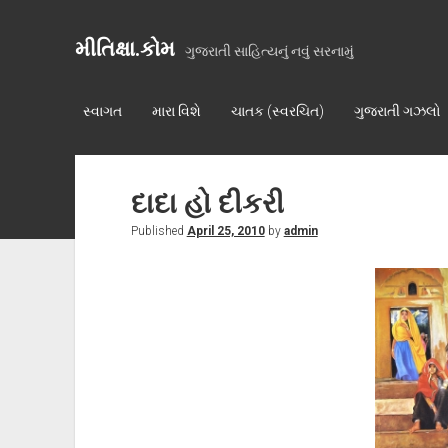
મીતિક્ષા.કોમ
ગુજરાતી સાહિત્યનું નવું સરનામું
સ્વાગત
મારા વિશે
ચાતક (સ્વરચિત)
ગુજરાતી ગઝલો
દાદા હો દીકરી
Published
April 25, 2010
by
admin