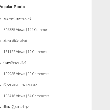
Popular Posts
મોર બની થનગાટ કરે
346385 Views | 122 Comments
મંગલ મંદિર ખોલો
181122 Views | 19 Comments
દેશભક્તિના ગીતો
109935 Views | 30 Comments
પ્રિય પપ્પા … તમારા વગર
103418 Views | 54 Comments
શિવમહિમ્ન સ્તોત્ર