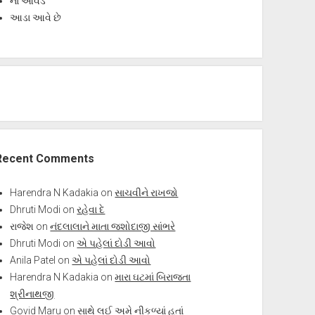
ના આવડે
આડા આવે છે
Recent Comments
Harendra N Kadakia
on
સાચવીને રાખજો
Dhruti Modi
on
રહેવા દે
રાજેશ
on
નંદલાલાને માતા જશોદાજી સાંભરે
Dhruti Modi
on
એ પહેલાં દોડી આવો
Anila Patel
on
એ પહેલાં દોડી આવો
Harendra N Kadakia
on
મારા ઘટમાં બિરાજતા
શ્રીનાથજી
Govid Maru
on
સાથે લઈ અમે નીકળ્યાં હતાં