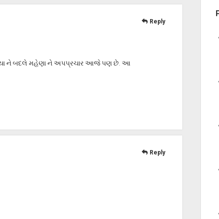
Reply
યા ને બદલે મહેણા ને અપપ્રચાર આજે પણ છે. આ
Reply