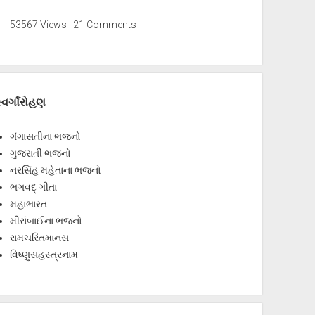
53567 Views | 21 Comments
્વર્ગારોહણ
ગંગાસતીના ભજનો
ગુજરાતી ભજનો
નરસિંહ મહેતાના ભજનો
ભગવદ્ ગીતા
મહાભારત
મીરાંબાઈના ભજનો
રામચરિતમાનસ
વિષ્ણુસહસ્ત્રનામ