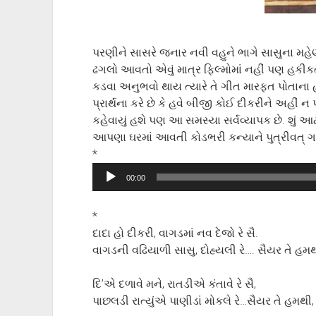
પરણીને સાસરે જનાર નવી વહુને ભાગે સાસુના મહેણ
ઢગલો આવતો એવું માત્ર ફિલ્મોમાં નહીં પણ હકીકત
કડવા અનુભવો થાય ત્યારે તે ગીત મારફત પોતાના હૃ
પ્રાર્થના કરે છે કે હવે બીજી કોઈ દીકરીને અહીં ન
કહેવાયું હશે પણ આ સમસ્યા સર્વવ્યાપક છે. શું
આપણા ઘરમાં આવતી કોડભરી કન્યાને પુત્રીવત્ 
*
Audio
00:00
Player
*
દાદા હો દીકરી, વાગડમાં નવ દેજો રે સૈ.
વાગડની વઢિયાળી સાસુ, દોહ્યલી રે…. સૈયર તે હમથ
દિ’એ દળાવે મને, રાતડીએ કંતાવે રે સૈ,
પાછલડી રાત્યુંએ પાણીડાં મોકલે રે…સૈયર તે હમથી,