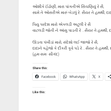
ઓશીકે ઈંઢોણી, મારા પાંગતીએ સિંચણિયું રે સૈ,
સામે તે ઓસરીએ મારું બેડલું રે..સૈયર તે હમથી, દા
પિયુ પરદેશ મારો એકલડી અટૂલી રે સૈ
વાટલડી જોતી ને આંસુ પાડતી રે …સૈયર તે હમથી, દ
ઊડતા પંખીડાં મારો, સંદેશો લઈ જાજો રે સૈ,
દાદાને કહેજો કે દીકરી કૂવે પડે રે….સૈયર તે હમથી, 
(હમ-સમ- સૌગંદ)
Share this:
Facebook
WhatsApp
X
Like this: