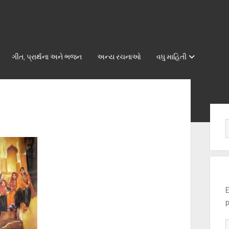
ગીત, પ્રાર્થના અને ભજન
અન્ય રચનાઓ
વધુ માહિતી
Sid
E
p
E