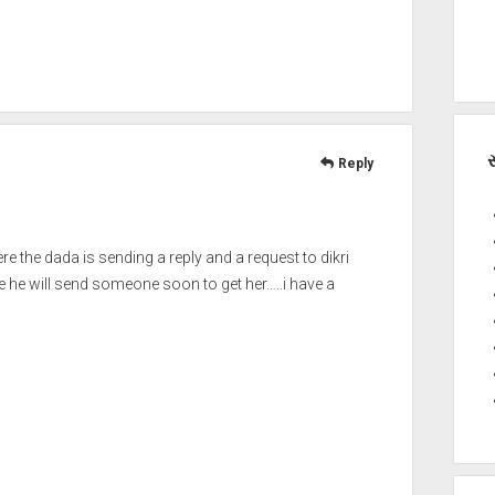
સ
Reply
e the dada is sending a reply and a request to dikri
 he will send someone soon to get her…..i have a