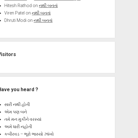
Hitesh Rathod
on
નથી બનતાં
Viren Patel
on
નથી બનતાં
Dhruti Modi
on
નથી બનતાં
Visitors
Have you heard ?
સારી નથી હોતી
એમ પણ બને
તમે મન મુકીને વરસ્યાં
અમે ધારી નહોતી
કબીરવડ – ભૂરો ભાસ્યો ઝાંખો