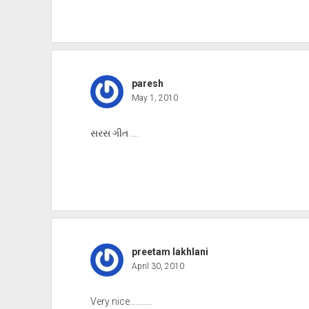
paresh
May 1, 2010
સરસ ગીત ….
preetam lakhlani
April 30, 2010
Very nice………..