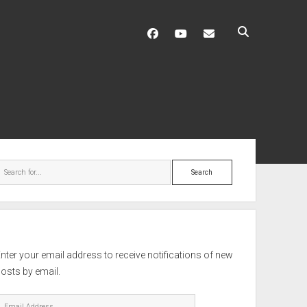
facebook
youtube
hello@mitixa.com
ebar
Search
nter your email address to receive notifications of new
osts by email.
mail