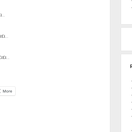
દા…
ાદા…
દાદા…
More