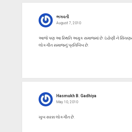
ભગવતી
August 7, 2010
આજે પણ આ સ્થિતિ અમુક સમાજમાં છે. ઇંઢોણી ને સિંચણ
લોકગીત સમાજનું પ્રતિબિંબ છે.
Hasmukh B. Gadhiya
May 10, 2010
ખુબ સરસ લોકગીત છે.