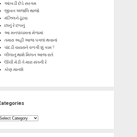
આંખડી છેડે સરગમ
જીવન અંજલિ થાજો
મંઝિલને ઢૂંઢવા
છાનું રે છપનું
આ મનપાંચમના મેળામાં
તમારા અહીં આજ પગલાં થવાનાં
પાંદડી વાયરાને વળગી શું કામ ?
લીલાનું થાશે મિલન આજ રાતે
ઊંચી મેડી તે મારા સંતની રે
કોણ માનશે
Categories
ategories