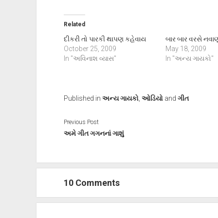
Related
દીકરી તો પારકી થાપણ કહેવાય
બાર બાર વરસે નવાણ
October 25, 2009
May 18, 2009
In "અવિનાશ વ્યાસ"
In "અન્ય ગાયકો"
Published in
અન્ય ગાયકો
,
ઓડિયો
and
ગીત
Previous Post
અમે ગીત ગગનનાં ગાશું
10 Comments