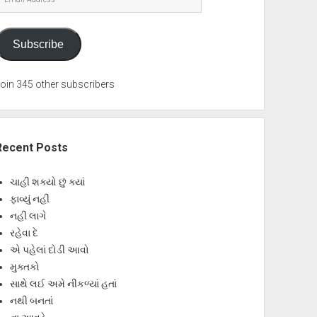
Address
Subscribe
oin 345 other subscribers
Recent Posts
ચાહી શક્યો છું ક્યાં
ફાવ્યું નહીં
નહીં લાગે
રહેવા દે
એ પહેલાં દોડી આવો
મુક્તકો
સાથે લઈ અમે નીકળ્યાં હતાં
નથી બનતાં