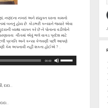
ાં, નણંદના નખરાં અને સંયુક્ત ઘરના કામનો
માં બનતું હોય છે. કોડભરી કન્યાને જ્યારે એવા
J
દયની વ્યથા વ્યક્ત કરે છે ને પોતાના વડીલોને
 પરણાવતા. ગીતમાં એવું ભલે વાગડ પ્રદેશ માટે
 આટલી પ્રગતિ અને કન્યા કેળવણી પછી આપણે
ગણી કેમ અપનાવી નહીં શકતા હોઈએ ? ..
Use
00:00
Up/Down
Arrow
keys
to
ી, દાદા…
increase
or
decrease
 દાદા…
volume.