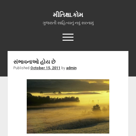
મીતિક્ષા.કોમ
ગુજરાતી સાહિત્યનું નવું સરનામું
open
menu
facebook
youtube
hello@mitixa.com
સંભાવનાઓ હોય છે
Published
October 15, 2011
by
admin
સ્વાગત
મારા વિશે
ચાતક (સ્વરચિત)
ગુજરાતી ગઝલો
ગીત, પ્રાર્થના અને ભજન
અન્ય રચનાઓ
open
વધુ માહિતી
dropdown