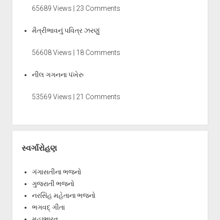
65689 Views | 23 Comments
મૈત્રીભાવનું પવિત્ર ઝરણું
56608 Views | 18 Comments
નીલ ગગનના પંખેરુ
53569 Views | 21 Comments
સ્વર્ગારોહણ
ગંગાસતીના ભજનો
ગુજરાતી ભજનો
નરસિંહ મહેતાના ભજનો
ભગવદ્ ગીતા
મહાભારત