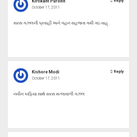
Kirtikant Purohit
Reply
October 17, 2011
સરસ ગઝલની પ્રવાહી અને ગહન સહજતા ગમી ગઇ.વાહ્..
Kishore Modi
Reply
October 17, 2011
નવીન કાફિયા સાથે સરસ મત્લાવાળી ગઝલ