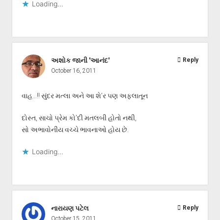
Loading...
અશોક જાની 'આનંદ'
Reply
October 16, 2011
વાહ…!! સુંદર મત્લા અને આ શે’ર પણ અફલાતૂન
દોસ્ત, સાચો પ્રેમ કો’દી મતલબી હોતો નથી,
સો અભાવોનીય વચ્ચે ભાવનાઓ હોય છે.
Loading...
નારાયણ પટેલ
Reply
October 15, 2011