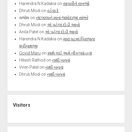
Harendra N Kadakia
on
સાચવીને રાખજો
Dhruti Modi
on
રહેવા દે
રાજેશ
on
નંદલાલાને માતા જશોદાજી સાંભરે
Dhruti Modi
on
એ પહેલાં દોડી આવો
Anila Patel
on
એ પહેલાં દોડી આવો
Harendra N Kadakia
on
મારા ઘટમાં બિરાજતા
શ્રીનાથજી
Govid Maru
on
સાથે લઈ અમે નીકળ્યાં હતાં
Hitesh Rathod
on
નથી બનતાં
Viren Patel
on
નથી બનતાં
Dhruti Modi
on
નથી બનતાં
Visitors