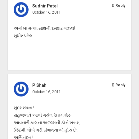
Sudhir Patel
Reply
October 16, 2011
અનોખા મત્લા સાથેની દમદાર ગઝલ!
સુધીર પટેલ.
P Shah
Reply
October 16, 2011
સુંદર રચના !
સહજભાવે આવી ગયેલ ઉત્તમ શેર-
આવનારી કાલના અંજામની કોને ખબર,
જિંદગી ખોબે ભરી સંભાવનાઓ હોય છે.
અભિનંદન !