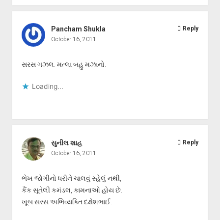
Pancham Shukla
Reply
October 16, 2011
સરસ ગઝલ. મત્લા બહુ મઝાનો.
Loading...
સુનીલ શાહ
Reply
October 16, 2011
ભેખ જોગીનો ધરીને ચાલવું સ્હેલું નથી,
કૈંક સૂતેલી કમંડલ, કામનાઓ હોય છે.
ખૂબ સરસ અભિવ્યક્તિ દક્ષેશભાઈ.