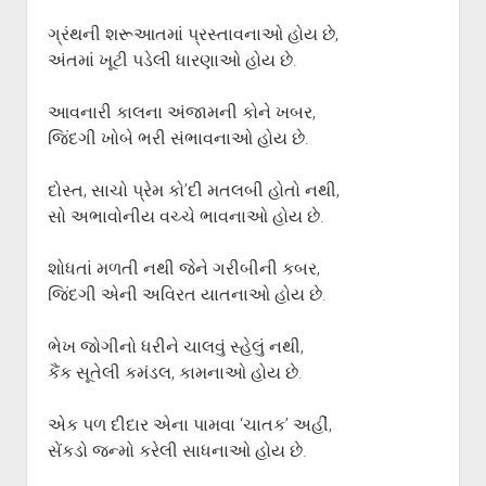
ગુજરાતી સાહિત્ય-જગત
menu
ગ્રંથની શરૂઆતમાં પ્રસ્તાવનાઓ હોય છે,
આપના પ્રતિભાવો
અંતમાં ખૂટી પડેલી ધારણાઓ હોય છે.
સર્જકોને સલામ
આવનારી કાલના અંજામની કોને ખબર,
આપની રચનાઓ
જિંદગી ખોબે ભરી સંભાવનાઓ હોય છે.
Privacy Policy
દોસ્ત, સાચો પ્રેમ કો’દી મતલબી હોતો નથી,
સો અભાવોનીય વચ્ચે ભાવનાઓ હોય છે.
શોધતાં મળતી નથી જેને ગરીબીની કબર,
જિંદગી એની અવિરત યાતનાઓ હોય છે.
ભેખ જોગીનો ધરીને ચાલવું સ્હેલું નથી,
કૈંક સૂતેલી કમંડલ, કામનાઓ હોય છે.
એક પળ દીદાર એના પામવા ‘ચાતક’ અહીં,
સેંકડો જન્મો કરેલી સાધનાઓ હોય છે.