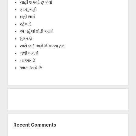
ચાહી શક્યો છું ક્યાં
ફાવ્યું નહીં
નહીં લાગે
રહેવા દે
એ પહેલાં દોડી આવો
મુક્તકો
સાથે લઈ અમે નીકળ્યાં હતાં
નથી બનતાં
ના આવડે
આડા આવે છે
Recent Comments