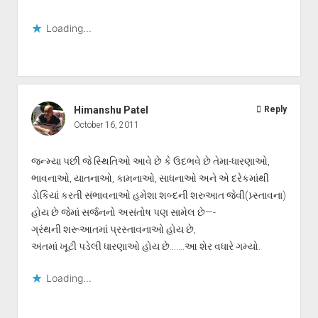
Loading...
Himanshu Patel
Reply
October 16, 2011
જન્મ્યા પછી જે સ્થિતિઓ આવે છે કે ઉદભવે છે તેમા-ધારણાઓ,
ભાવનાઓ, યાતનાઓ, કામનાઓ, સાધનાઓ અને એ દરેકમાંથી
ડોકિયાં કરતી સંભાવનાઓ હમેશા શબ્દની શરુઆત જેવી(પ્ર્સ્તાવના)
હોય છે જેમાં સર્જનનો અસંતોષ પણ સામેલ છે—-
ગ્રંથની શરૂઆતમાં પ્રસ્તાવનાઓ હોય છે,
અંતમાં ખૂટી પડેલી ધારણાઓ હોય છે…….આ શેર વધારે ગમ્યો.
Loading...