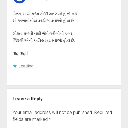
દોસ્ત, સાચો પ્રેમ કો’દી મતલબી હોતો નથી,
સો અભાવોનીય વચ્ચે ભાવનાઓ હોય છે.
શોધતાં મળતી નથી જેને ગરીબીની કબર,
જિંદગી એની અવિરત યાતનાઓ હોય છે.
વાહ વાહ !
Loading...
Leave a Reply
Your email address will not be published.
Required
fields are marked
*