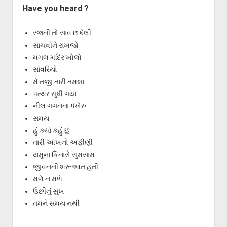
Have you heard ?
રજની તો સાવ છકેલી
સાચવીને રાખજો
મંગલ મંદિર ખોલો
સાંવરિયો
મેં તજી તારી તમન્ના
પત્થર સુધી ગયા
નીલ ગગનના પંખેરુ
સમય
હું ક્યાં કહું છું
તારી આંખનો અફીણી
યમુના કિનારો સુમસામ
જીવનની શરૂઆત હતી
મળે ન મળે
ઉછીનું સુખ
તમને સમય નથી