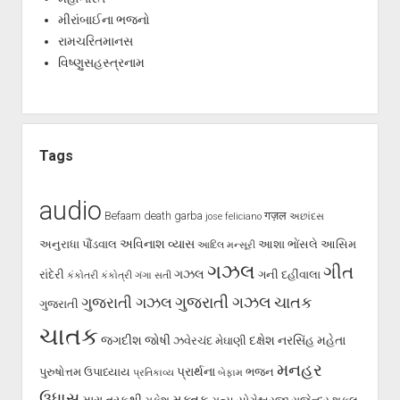
મીરાંબાઈના ભજનો
રામચરિતમાનસ
વિષ્ણુસહસ્ત્રનામ
Tags
audio
Befaam
death
garba
गज़ल
jose feliciano
અછાંદસ
અવિનાશ વ્યાસ
અનુરાધા પૌંડવાલ
આશા ભોંસલે
આસિમ
આદિલ મન્સૂરી
ગઝલ
ગીત
ગઝલ
રાંદેરી
ગની દહીંવાલા
કંકોતરી
કંકોત્રી
ગંગા સતી
ગુજરાતી ગઝલ
ગુજરાતી ગઝલ
ચાતક
ગુજરાતી
ચાતક
જગદીશ જોષી
દક્ષેશ
નરસિંહ મહેતા
ઝવેરચંદ મેઘાણી
મનહર
પ્રાર્થના
પુરુષોત્તમ ઉપાધ્યાય
ભજન
પ્રતિકાવ્ય
બેફામ
ઉધાસ
મુક્તક
મારા તરફથી