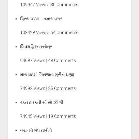
109947 Views | 30 Comments
પ્રિય પપ્પા … તમારા વગર
103428 Views | 54 Comments
શિવમહિમ્ન સ્તોત્ર
94087 Views | 48 Comments
મારા ઘટમાં બિરાજતા શ્રીનાથજી
74992 Views | 35 Comments
રક્ત ટપકતી સો સો ઝોળી
74945 Views | 19 Comments
નયનને બંધ રાખીને