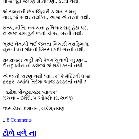
લાજ લૂંટી જેમણે સીતાતણી, ડરતાં નથી.
એ સમયની છે બલિહારી કે લેતાં રામનું
નામ, જે પત્થર તર્યા’તાં, આજ એ તરતાં નથી.
સત્ય, નીતિ, ન્યાયના હથિયાર સહુ હેઠા પડે,
છે અજાયબ દુર્ગ જેનાં કાંગરા ખરતાં નથી.
ભ્રષ્ટ નેતાથી થઈ જનતા બિચારી ત્રાહિમામ્,
ચૂસતાં ધન જેમનાં ખિસ્સા કદી ભરતાં નથી.
રામરાજ્ય અહીં મળે કેવળ ચુનાવી લ્હાણમાં,
દીનદુઃખીયાનાં કલેજાં જે થકી ઠરતાં નથી.
એ જ તો કારણ નથી ‘ચાતક’ કે મંદિરની ધજા
ફરફરે, ક્યાંયે તિરંગા આજ ફરફરતાં નથી ?
– દક્ષેશ કોન્ટ્રાકટર ‘ચાતક’
(રચના – દશેરો, ૫ ઓક્ટોબર, ૨૦૧૧)
*દસકંધર- દશાનન, લંકેશ,રાવણ
8 Comments
ટોળે વળે ના