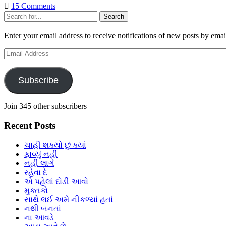
15 Comments
Sidebar
Search
Enter your email address to receive notifications of new posts by emai
Email
Address
Subscribe
Join 345 other subscribers
Recent Posts
ચાહી શક્યો છું ક્યાં
ફાવ્યું નહીં
નહીં લાગે
રહેવા દે
એ પહેલાં દોડી આવો
મુક્તકો
સાથે લઈ અમે નીકળ્યાં હતાં
નથી બનતાં
ના આવડે