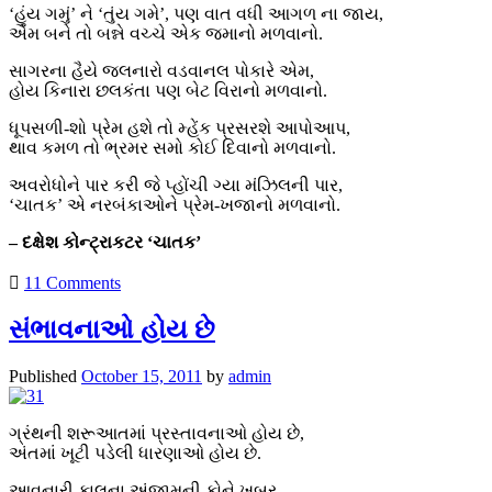
‘હુંય ગમું’ ને ‘તુંય ગમે’, પણ વાત વધી આગળ ના જાય,
એમ બને તો બન્ને વચ્ચે એક જમાનો મળવાનો.
સાગરના હૈયે જલનારો વડવાનલ પોકારે એમ,
હોય કિનારા છલકંતા પણ બેટ વિરાનો મળવાનો.
ધૂપસળી-શો પ્રેમ હશે તો મ્હેંક પ્રસરશે આપોઆપ,
થાવ કમળ તો ભ્રમર સમો કોઈ દિવાનો મળવાનો.
અવરોધોને પાર કરી જે પ્હોંચી ગ્યા મંઝિલની પાર,
‘ચાતક’ એ નરબંકાઓને પ્રેમ-ખજાનો મળવાનો.
– દક્ષેશ કોન્ટ્રાકટર ‘ચાતક’
11 Comments
સંભાવનાઓ હોય છે
Published
October 15, 2011
by
admin
ગ્રંથની શરૂઆતમાં પ્રસ્તાવનાઓ હોય છે,
અંતમાં ખૂટી પડેલી ધારણાઓ હોય છે.
આવનારી કાલના અંજામની કોને ખબર,