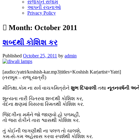
સર્જકોને સલામ
આપની રચનાઓ
Privacy Policy
Month:
October 2011
શબ્દથી કોશિશ કર
Published
October 25, 2011
by
admin
[audio:/yatri/koshish-kar.mp3|titles=Koshish Kar|artist=Yatri]
(તરન્નૂમ – રાજૂ યાત્રી)
મીતિક્ષા.કોમ ના સર્વ વાચકમિત્રોને
શુભ દિપાવલી
તથા
નૂતનવર્ષની અન
શૂન્યતા તારી ચિતરવા શબ્દથી કોશિશ કર,
વેદના ક્ષણમાં વિસરવા સ્મિતથી કોશિશ કર.
જિંદગીના મર્મને જો જાણવો હો પળમહીં,
તો જરા રોકીને તારા શ્વાસથી કોશિશ કર.
તું કોઈની લાગણીથી ના પલળ તો ચાલશે,
કમ-સે-કમ અહેસાસ કરવા સ્પર્શથી કોશિશ કર.