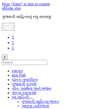
Press "Enter" to skip to content
મીતિક્ષા.કોમ
ગુજરાતી સાહિત્યનું નવું સરનામું
open
menu
facebook
youtube
hello@mitixa.com
Search
સ્વાગત
મારા વિશે
ચાતક (સ્વરચિત)
ગુજરાતી ગઝલો
ગીત, પ્રાર્થના અને ભજન
અન્ય રચનાઓ
વધુ માહિતી
open
ગુજરાતી સાહિત્ય-જગત
dropdown
આપના પ્રતિભાવો
menu