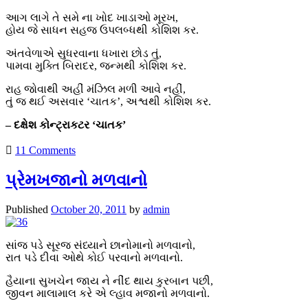
આગ લાગે તે સમે ના ખોદ ખાડાઓ મૂરખ,
હોય જે સાધન સહજ ઉપલબ્ધથી કોશિશ કર.
અંતવેળાએ સુધરવાના ધખારા છોડ તું,
પામવા મુક્તિ બિરાદર, જન્મથી કોશિશ કર.
રાહ જોવાથી અહીં મંઝિલ મળી આવે નહીં,
તું જ થઈ અસવાર ‘ચાતક’, અશ્વથી કોશિશ કર.
– દક્ષેશ કોન્ટ્રાકટર ‘ચાતક’
11 Comments
પ્રેમખજાનો મળવાનો
Published
October 20, 2011
by
admin
સાંજ પડે સૂરજ સંધ્યાને છાનોમાનો મળવાનો,
રાત પડે દીવા ઓથે કોઈ પરવાનો મળવાનો.
હૈયાના સુખચેન જાય ને નીંદ થાય કુરબાન પછી,
જીવન માલામાલ કરે એ લ્હાવ મજાનો મળવાનો.