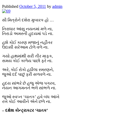
Published
October 5, 2011
by
admin
સૌ મિત્રોને દશેરા મુબારક હો …
નિરાધાર આંસુ નયનમાં મળે ના,
તિરાડો અમસ્તી હૃદયમાં પડે ના.
હશે કોઈ કારણ મજાનું નહીંતર
ઉદાસી સરેઆમ ટોળે વળે ના.
ગયો હાથમાંથી સરી તીર માફક,
સમય કોઈ કાળેય પાછો ફરે ના.
અરે, કોઈ રોકો હઠીલા સ્મરણને,
જુઓ દર્દ પાછું ફરી સળવળે ના.
હૃદય સાંભરે છે હજુ એજ પગરવ,
નયન આગમનને ભલે સાંભળે ના.
જુઓ સ્વપ્ન ‘ચાતક’ હવે બંધ આંખે
રખે કોઈ આવીને એને છળે ના.
– દક્ષેશ કોન્ટ્રાકટર ‘ચાતક’