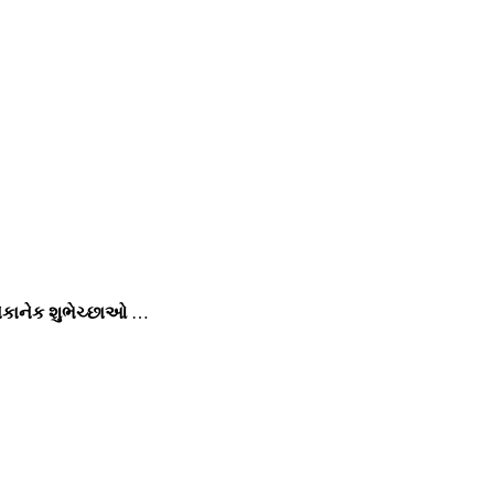
ેકાનેક શુભેચ્છાઓ
…