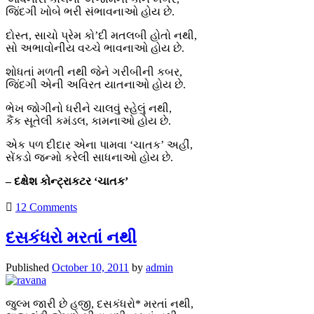
જિંદગી ખોબે ભરી સંભાવનાઓ હોય છે.
દોસ્ત, સાચો પ્રેમ કો’દી મતલબી હોતો નથી,
સો અભાવોનીય વચ્ચે ભાવનાઓ હોય છે.
શોધતાં મળતી નથી જેને ગરીબીની કબર,
જિંદગી એની અવિરત યાતનાઓ હોય છે.
ભેખ જોગીનો ધરીને ચાલવું સ્હેલું નથી,
કૈંક સૂતેલી કમંડલ, કામનાઓ હોય છે.
એક પળ દીદાર એના પામવા ‘ચાતક’ અહીં,
સેંકડો જન્મો કરેલી સાધનાઓ હોય છે.
– દક્ષેશ કોન્ટ્રાકટર ‘ચાતક’
12 Comments
દસકંધરો મરતાં નથી
Published
October 10, 2011
by
admin
જુલ્મ જારી છે હજી, દસકંધરો* મરતાં નથી,