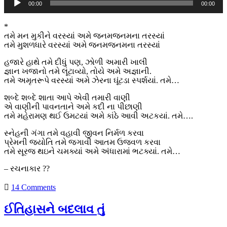
00:00
00:00
Player
*
તમે મન મુકીને વરસ્યાં અમે જનમજનમના તરસ્યાં
તમે મુશળધારે વરસ્યાં અમે જનમજનમના તરસ્યાં
હજારે હાથે તમે દીધું પણ, ઝોળી અમારી ખાલી
જ્ઞાન ખજાનો તમે લૂંટાવ્યો, તોયે અમે અજ્ઞાની.
તમે અમૃતરૂપે વરસ્યાં અમે ઝેરના ઘૂંટડા સ્પર્શયાં. તમે…
શબ્દે શબ્દે શાતા આપે એવી તમારી વાણી
એ વાણીની પાવનતાને અમે કદી ના પીછાણી
તમે મહેરામણ થઈ ઉમટયાં અમે કાંઠે આવી અટકયાં. તમે….
સ્નેહની ગંગા તમે વહાવી જીવન નિર્મળ કરવા
પ્રેમની જ્યોતિ તમે જગાવી આતમ ઉજવળ કરવા
તમે સૂરજ થઇને ચમક્યાં અમે અંધારામાં ભટક્યાં. તમે…
– રચનાકાર ??
14 Comments
ઈતિહાસને બદલાવ તું