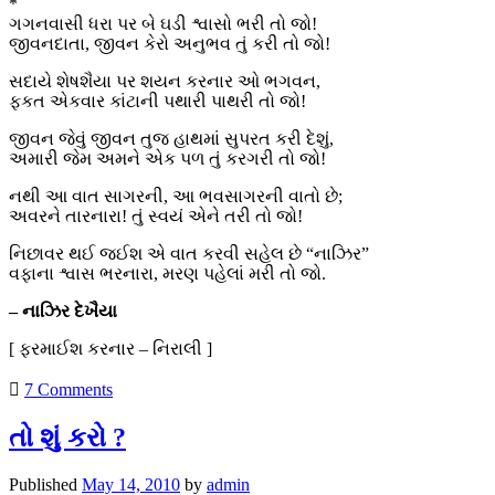
*
ગગનવાસી ધરા પર બે ઘડી શ્વાસો ભરી તો જો!
જીવનદાતા, જીવન કેરો અનુભવ તું કરી તો જો!
સદાયે શેષશૈયા પર શયન કરનાર ઓ ભગવન,
ફકત એકવાર કાંટાની પથારી પાથરી તો જો!
જીવન જેવું જીવન તુજ હાથમાં સુપરત કરી દેશું,
અમારી જેમ અમને એક પળ તું કરગરી તો જો!
નથી આ વાત સાગરની, આ ભવસાગરની વાતો છે;
અવરને તારનારા! તું સ્વયં એને તરી તો જો!
નિછાવર થઈ જઈશ એ વાત કરવી સહેલ છે “નાઝિર”
વફાના શ્વાસ ભરનારા, મરણ પહેલાં મરી તો જો.
– નાઝિર દેખૈયા
[ ફરમાઈશ કરનાર – નિરાલી ]
7 Comments
તો શું કરો ?
Published
May 14, 2010
by
admin