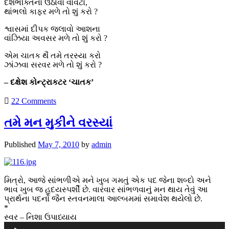
દેશભક્તિનો ઉઠાવો વાવટો,
થાંભલો કાફર મળે તો શું કરો ?
શ્વાસમાં દીપક જલાવો આશના
વાંઝિયા અવસર મળે તો શું કરો ?
એમ ચાતક થૈ તમે તરસ્યા કરો
ઝાંઝવા સરવર મળે તો શું કરો ?
– દક્ષેશ કોન્ટ્રાકટર ‘ચાતક’
22 Comments
તમે મન મુકીને વરસ્યાં
Published
May 7, 2010
by
admin
મિત્રો, આજે સાંભળીએ મને ખુબ ગમતું એક પદ જેના શબ્દો અને
ભાવ ખુબ જ હૃદયસ્પર્શી છે. વારંવાર સાંભળવાનું મન થાય તેવું આ
પ્રાર્થના પદનો જૈન સ્તવનમાલા આલ્બમમાં સમાવેશ થયેલો છે.
*
સ્વર – નિશા ઉપાધ્યાય
Audio