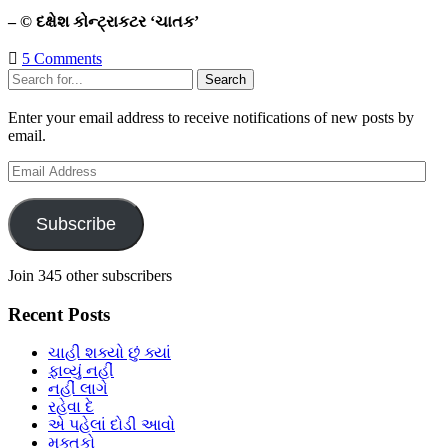
– © દક્ષેશ કોન્ટ્રાકટર ‘ચાતક’
5 Comments
Sidebar
Search
Enter your email address to receive notifications of new posts by
email.
Email
Address
Subscribe
Join 345 other subscribers
Recent Posts
ચાહી શક્યો છું ક્યાં
ફાવ્યું નહીં
નહીં લાગે
રહેવા દે
એ પહેલાં દોડી આવો
મુક્તકો