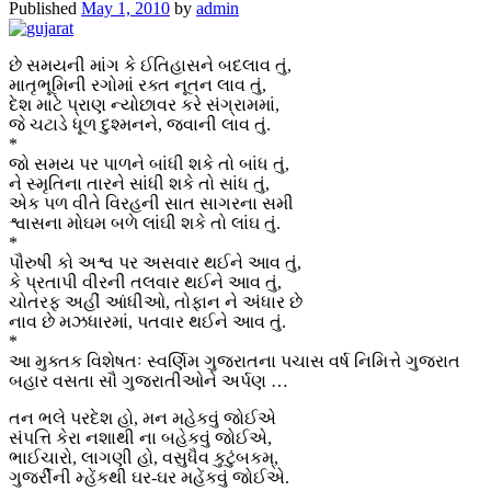
Published
May 1, 2010
by
admin
છે સમયની માંગ કે ઈતિહાસને બદલાવ તું,
માતૃભૂમિની રગોમાં રક્ત નૂતન લાવ તું,
દેશ માટે પ્રાણ ન્યોછાવર કરે સંગ્રામમાં,
જે ચટાડે ધૂળ દુશ્મનને, જવાની લાવ તું.
*
જો સમય પર પાળને બાંધી શકે તો બાંધ તું,
ને સ્મૃતિના તારને સાંધી શકે તો સાંધ તું,
એક પળ વીતે વિરહની સાત સાગરના સમી
શ્વાસના મોઘમ બળે લાંઘી શકે તો લાંઘ તું.
*
પૌરુષી કો અશ્વ પર અસવાર થઈને આવ તું,
કે પ્રતાપી વીરની તલવાર થઈને આવ તું,
ચોતરફ અહીં આંધીઓ, તોફાન ને અંધાર છે
નાવ છે મઝધારમાં, પતવાર થઈને આવ તું.
*
આ મુક્તક વિશેષતઃ સ્વર્ણિમ ગુજરાતના પચાસ વર્ષ નિમિત્તે ગુજરાત
બહાર વસતા સૌ ગુજરાતીઓને અર્પણ …
તન ભલે પરદેશ હો, મન મહેકવું જોઈએ
સંપત્તિ કેરા નશાથી ના બહેકવું જોઈએ,
ભાઈચારો, લાગણી હો, વસુધૈવ કુટુંબકમ્,
ગુજર્રીની મ્હેંકથી ઘર-ઘર મહેંકવું જોઈએ.