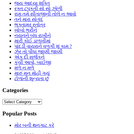
જય આદ્યા શક્તિ
રક્ત ટપકતી સો સો ઝોળી
રામ તમે સીતાજીની તોલે ન આવો
તને મારા સોગંદ
ભક્તામર સ્તોત્ર
ખોબો ભરીને
નયનને બંધ રાખીને
મારી કોઈ ડાળખીમાં
પાંદડી વાયરાને વળગી શું કામ ?
ઝેર તો પીધા જાણી જાણી
એક દી સર્જકને
કૂંચી આપો, બાઈજી
મળે ન મળે
મારું મન મોહી ગયું
ટોળાંની શૂન્યતા છું
Categories
Categories
Popular Posts
મોર બની થનગાટ કરે