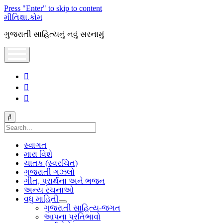
Press "Enter" to skip to content
મીતિક્ષા.કોમ
ગુજરાતી સાહિત્યનું નવું સરનામું
open
menu
facebook
youtube
hello@mitixa.com
Search
સ્વાગત
મારા વિશે
ચાતક (સ્વરચિત)
ગુજરાતી ગઝલો
ગીત, પ્રાર્થના અને ભજન
અન્ય રચનાઓ
વધુ માહિતી
open
ગુજરાતી સાહિત્ય-જગત
dropdown
આપના પ્રતિભાવો
menu