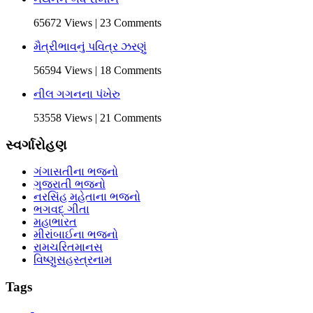
65672 Views | 23 Comments
મૈત્રીભાવનું પવિત્ર ઝરણું
56594 Views | 18 Comments
નીલ ગગનના પંખેરુ
53558 Views | 21 Comments
સ્વર્ગારોહણ
ગંગાસતીના ભજનો
ગુજરાતી ભજનો
નરસિંહ મહેતાના ભજનો
ભગવદ્ ગીતા
મહાભારત
મીરાંબાઈના ભજનો
રામચરિતમાનસ
વિષ્ણુસહસ્ત્રનામ
Tags