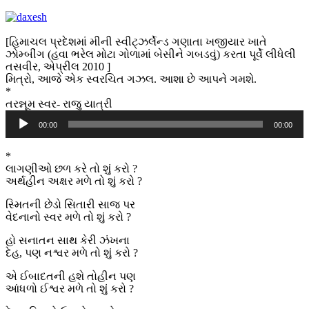
[હિમાચલ પ્રદેશમાં મીની સ્વીટ્ઝર્લેન્ડ ગણાતા ખજીયાર ખાતે
ઝોમ્બીંગ (હવા ભરેલ મોટા ગોળામાં બેસીને ગબડવું) કરતા પૂર્વે લીધેલી
તસવીર, એપ્રીલ 2010 ]
મિત્રો, આજે એક સ્વરચિત ગઝલ. આશા છે આપને ગમશે.
*
તરન્નૂમ સ્વર- રાજુ યાત્રી
Audio
00:00
00:00
Player
*
લાગણીઓ છળ કરે તો શું કરો ?
અર્થહીન અક્ષર મળે તો શું કરો ?
સ્મિતની છેડો સિતારી સાજ પર
વેદનાનો સ્વર મળે તો શું કરો ?
હો સનાતન સાથ કેરી ઝંખના
દેહ, પણ નશ્વર મળે તો શું કરો ?
એ ઈબાદતની હશે તોહીન પણ
આંધળો ઈશ્વર મળે તો શું કરો ?