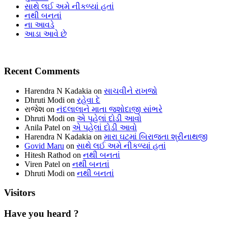
સાથે લઈ અમે નીકળ્યાં હતાં
નથી બનતાં
ના આવડે
આડા આવે છે
Recent Comments
Harendra N Kadakia
on
સાચવીને રાખજો
Dhruti Modi
on
રહેવા દે
રાજેશ
on
નંદલાલાને માતા જશોદાજી સાંભરે
Dhruti Modi
on
એ પહેલાં દોડી આવો
Anila Patel
on
એ પહેલાં દોડી આવો
Harendra N Kadakia
on
મારા ઘટમાં બિરાજતા શ્રીનાથજી
Govid Maru
on
સાથે લઈ અમે નીકળ્યાં હતાં
Hitesh Rathod
on
નથી બનતાં
Viren Patel
on
નથી બનતાં
Dhruti Modi
on
નથી બનતાં
Visitors
Have you heard ?