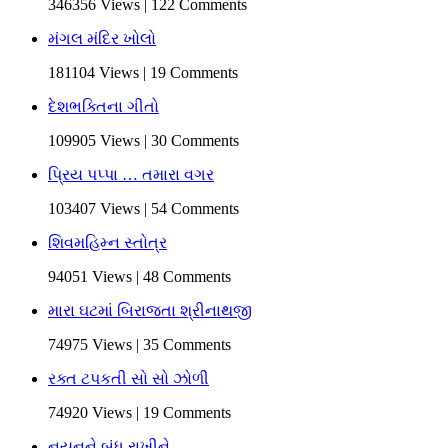
346356 Views | 122 Comments
મંગલ મંદિર ખોલો
181104 Views | 19 Comments
દેશભક્તિના ગીતો
109905 Views | 30 Comments
પ્રિય પપ્પા … તમારા વગર
103407 Views | 54 Comments
શિવમહિમ્ન સ્તોત્ર
94051 Views | 48 Comments
મારા ઘટમાં બિરાજતા શ્રીનાથજી
74975 Views | 35 Comments
રક્ત ટપકતી સો સો ઝોળી
74920 Views | 19 Comments
નયનને બંધ રાખીને