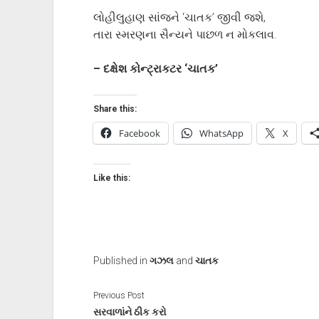
લોહીલુહાણ સાંજને ‘ચાતક’ જીવી જશે,
તારા સ્મરણના સૈન્યને પાછળ ન મોકલાવ.
– દક્ષેશ કોન્ટ્રાકટર ‘ચાતક’
Share this:
Facebook
WhatsApp
X
Like this:
Published in
ગઝલ
and
ચાતક
Previous Post
સરવાળાંને ઠીક કરો