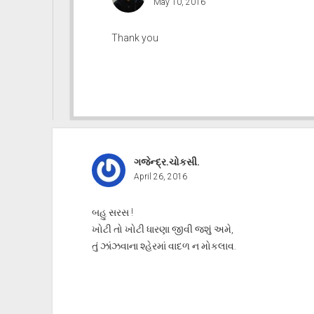
May 10, 2016
Thank you
ગજેન્દ્ર.ચોકસી.
April 26, 2016
બહુ સરસ !
ખોટી તો ખોટી ધારણા જીવી જશું અમે,
તું ઝાંઝવાના શ્હેરમાં વાદળ ન મોકલાવ.