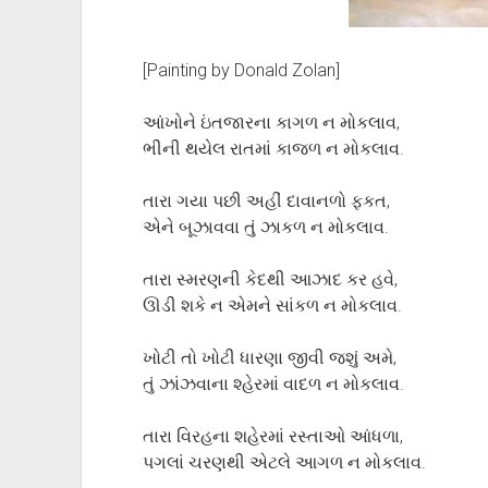
[Painting by Donald Zolan]
આંખોને ઇંતજારના કાગળ ન મોકલાવ,
ભીની થયેલ રાતમાં કાજળ ન મોકલાવ.
તારા ગયા પછી અહીં દાવાનળો ફકત,
એને બૂઝાવવા તું ઝાકળ ન મોકલાવ.
તારા સ્મરણની કેદથી આઝાદ કર હવે,
ઊડી શકે ન એમને સાંકળ ન મોકલાવ.
ખોટી તો ખોટી ધારણા જીવી જશું અમે,
તું ઝાંઝવાના શ્હેરમાં વાદળ ન મોકલાવ.
તારા વિરહના શહેરમાં રસ્તાઓ આંધળા,
પગલાં ચરણથી એટલે આગળ ન મોકલાવ.