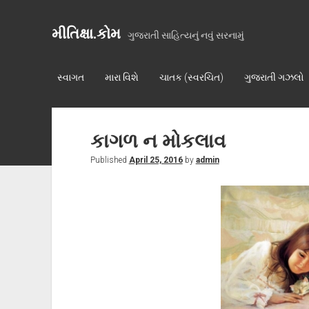
મીતિક્ષા.કોમ
ગુજરાતી સાહિત્યનું નવું સરનામું
સ્વાગત
મારા વિશે
ચાતક (સ્વરચિત)
ગુજરાતી ગઝલો
કાગળ ન મોકલાવ
Published
April 25, 2016
by
admin