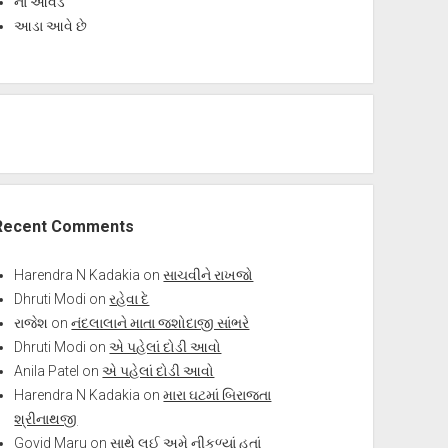
ના આવડે
આડા આવે છે
Recent Comments
Harendra N Kadakia
on
સાચવીને રાખજો
Dhruti Modi
on
રહેવા દે
રાજેશ
on
નંદલાલાને માતા જશોદાજી સાંભરે
Dhruti Modi
on
એ પહેલાં દોડી આવો
Anila Patel
on
એ પહેલાં દોડી આવો
Harendra N Kadakia
on
મારા ઘટમાં બિરાજતા
શ્રીનાથજી
Govid Maru
on
સાથે લઈ અમે નીકળ્યાં હતાં