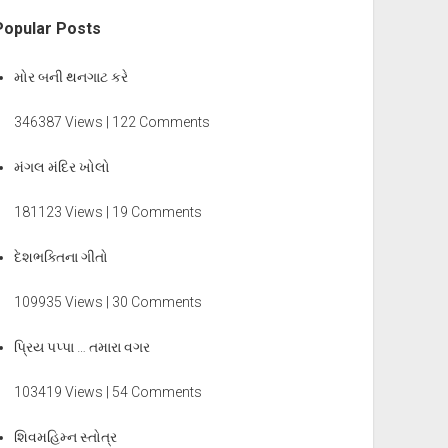
Popular Posts
મોર બની થનગાટ કરે
346387 Views | 122 Comments
મંગલ મંદિર ખોલો
181123 Views | 19 Comments
દેશભક્તિના ગીતો
109935 Views | 30 Comments
પ્રિય પપ્પા … તમારા વગર
103419 Views | 54 Comments
શિવમહિમ્ન સ્તોત્ર