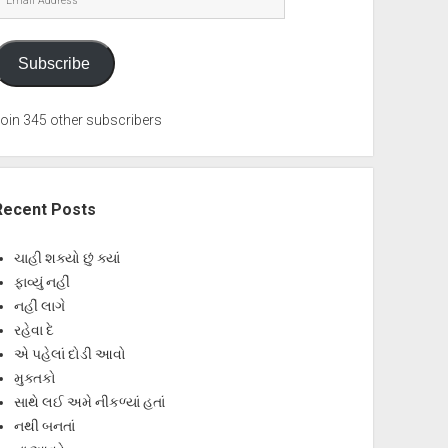
Address
Subscribe
oin 345 other subscribers
Recent Posts
ચાહી શક્યો છું ક્યાં
ફાવ્યું નહીં
નહીં લાગે
રહેવા દે
એ પહેલાં દોડી આવો
મુક્તકો
સાથે લઈ અમે નીકળ્યાં હતાં
નથી બનતાં