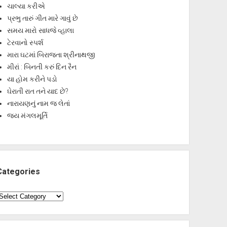
ચાલ્યા કરીએ
પ્રભુ તારું ગીત મારે ગાવું છે
સમય મારો સાધજે વ્હાલા
ટેરવાનો સ્પર્શ
મારા ઘટમાં બિરાજતા શ્રીનાથજી
મીરાં : બિનતી કરું દિન રૈન
યા હોમ કરીને પડો
ઘેરાતી રાત તને યાદ છે?
નારાયણનું નામ જ લેતાં
જય મંગલમૂર્તિ
Categories
ategories