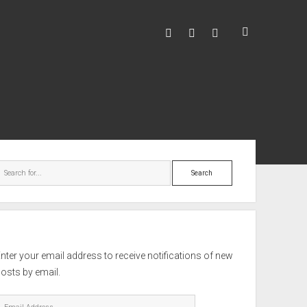
facebook
youtube
hello@mitixa.com
ebar
Search
nter your email address to receive notifications of new
osts by email.
mail