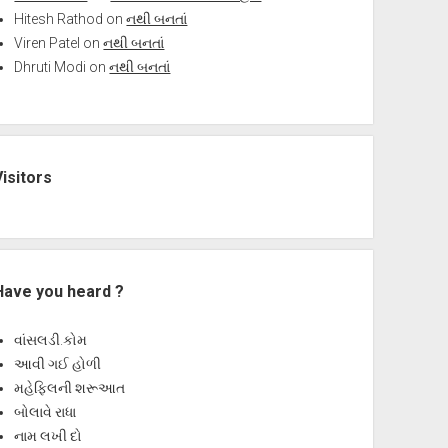
Hitesh Rathod
on
નથી બનતાં
Viren Patel
on
નથી બનતાં
Dhruti Modi
on
નથી બનતાં
Visitors
Have you heard ?
વાંસલડી.કોમ
આવી ગઈ હોળી
મહેફિલની શરૂઆત
બોલાવે રાધા
નામ લખી દો