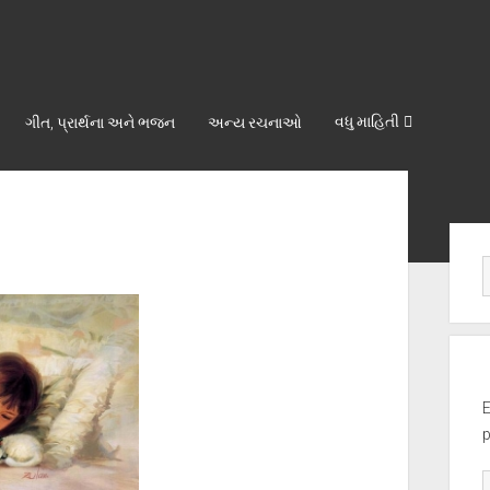
વધુ માહિતી
ગીત, પ્રાર્થના અને ભજન
અન્ય રચનાઓ
Sid
E
p
E