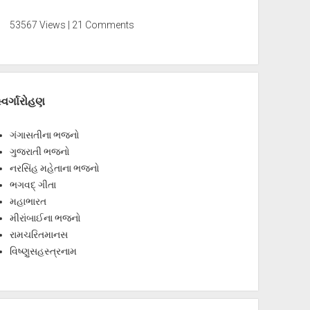
53567 Views | 21 Comments
્વર્ગારોહણ
ગંગાસતીના ભજનો
ગુજરાતી ભજનો
નરસિંહ મહેતાના ભજનો
ભગવદ્ ગીતા
મહાભારત
મીરાંબાઈના ભજનો
રામચરિતમાનસ
વિષ્ણુસહસ્ત્રનામ