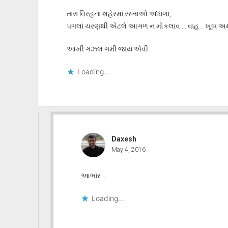
તારા વિરહના શહેરમાં રસ્તાઓ આંધળા,
પગલાં ચરણથી એટલે આગળ ન મોકલાવ…. વાહ .. ખૂબ અર્થપૂ
આખી ગઝલ ગમી જાય એવી
Loading...
Daxesh
May 4, 2016
આભાર ..
Loading...