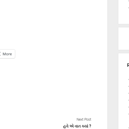
More
Next Post
હવે એ વાત ક્યાં ?