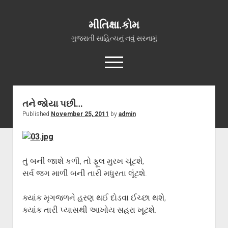
મીતિક્ષા.કોમ
ગુજરાતી સાહિત્યનું નવું સરનામું
open
menu
facebook
youtube
hello@mitixa.com
તને જોયા પછી…
Published
November 25, 2011
by
admin
સ્વાગત
મારા વિશે
ચાતક (સ્વરચિત)
તું બની જાશે કળી, તો ફૂલ મુરખ ચૂંટશે,
ગુજરાતી ગઝલો
સર્વ જગ માળી બની તારી મધુરતા લૂંટશે.
ગીત, પ્રાર્થના અને ભજન
ક્યાંક મૃગજળને હરણ થઈ દોડવા ઈચ્છા થશે,
અન્ય રચનાઓ
ક્યાંક તારી પ્યાસથી આખોય સહરા ખૂટશે.
open
વધુ માહિતી
dropdown