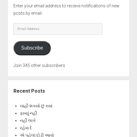
Enter your email address to receive notifications of new
posts by email.
Email
Address
Subscribe
Join 345 other subscribers
Recent Posts
ચાહી શક્યો છું ક્યાં
ફાવ્યું નહીં
નહીં લાગે
રહેવા દે
એ પહેલાં દોડી આવો