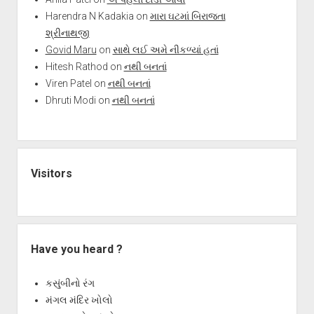
Harendra N Kadakia
on
મારા ઘટમાં બિરાજતા
શ્રીનાથજી
Govid Maru
on
સાથે લઈ અમે નીકળ્યાં હતાં
Hitesh Rathod
on
નથી બનતાં
Viren Patel
on
નથી બનતાં
Dhruti Modi
on
નથી બનતાં
Visitors
Have you heard ?
કસુંબીનો રંગ
મંગલ મંદિર ખોલો