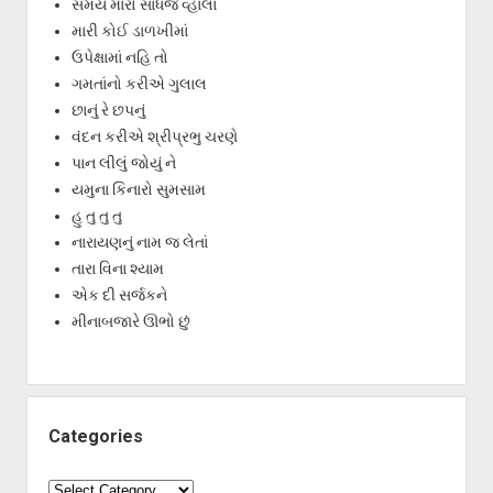
સમય મારો સાધજે વ્હાલા
મારી કોઈ ડાળખીમાં
ઉપેક્ષામાં નહિ તો
ગમતાંનો કરીએ ગુલાલ
છાનું રે છપનું
વંદન કરીએ શ્રીપ્રભુ ચરણે
પાન લીલું જોયું ને
યમુના કિનારો સુમસામ
હુ તુ તુ તુ
નારાયણનું નામ જ લેતાં
તારા વિના શ્યામ
એક દી સર્જકને
મીનાબજારે ઊભો છું
Categories
Categories