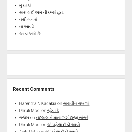
મુક્તકો
સાથે લઈ અમે નીકળ્યાં હતાં
નથી બનતાં
ના આવડે
આડા આવે છે
Recent Comments
Harendra N Kadakia
on
સાચવીને રાખજો
Dhruti Modi
on
રહેવા દે
રાજેશ
on
નંદલાલાને માતા જશોદાજી સાંભરે
Dhruti Modi
on
એ પહેલાં દોડી આવો
Anila Patel
on
એ પહેલાં દોડી આવો