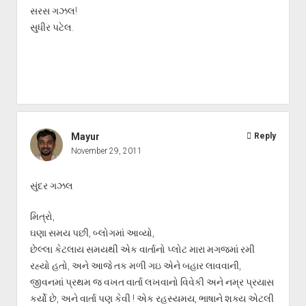
સરસ ગઝલ!
સુધીર પટેલ.
Mayur
Reply
November 29, 2011
સુંદર ગઝલ
મિત્રો,
ઘણા સમય પછી, બ્લોગમાં આવ્યો,
છેલ્લા કેટલાય સમયથી એક વાર્તાનો પ્લોટ મારા મગજમાં રમી
રહ્યો હતો, અને આજે તક મળી ગઇ એને બહાર લાવવાની,
જીવનમાં પ્રથમ જ વખત વાર્તા લખવાનો વિવેકી અને નમ્ર પ્રયાસ
કર્યો છે, અને વાર્તા પણ કેવી ! એક રહસ્યમય, ભાષાને શક્ય એટલી