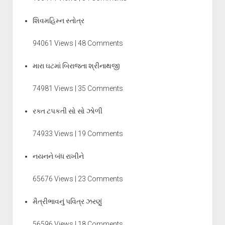
શિવમહિમ્ન સ્તોત્ર
94061 Views | 48 Comments
મારા ઘટમાં બિરાજતા શ્રીનાથજી
74981 Views | 35 Comments
રક્ત ટપકતી સો સો ઝોળી
74933 Views | 19 Comments
નયનને બંધ રાખીને
65676 Views | 23 Comments
મૈત્રીભાવનું પવિત્ર ઝરણું
56596 Views | 18 Comments