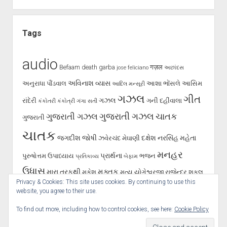
Tags
audio
Befaam
death
garba
गज़ल
jose feliciano
અછાંદસ
અવિનાશ વ્યાસ
અનુરાધા પૌંડવાલ
આશા ભોંસલે
આસિમ
આદિલ મન્સૂરી
ગઝલ
ગીત
ગઝલ
રાંદેરી
ગની દહીંવાલા
કંકોતરી
કંકોત્રી
ગંગા સતી
ગુજરાતી ગઝલ
ગુજરાતી ગઝલ
ચાતક
ગુજરાતી
ચાતક
જગદીશ જોષી
દક્ષેશ
નરસિંહ મહેતા
ઝવેરચંદ મેઘાણી
મનહર
પ્રાર્થના
પુરુષોત્તમ ઉપાધ્યાય
ભજન
પ્રતિકાવ્ય
બેફામ
ઉધાસ
મુક્તક
મારા તરફથી
મુકેશ
મૃત્યુ
યોગેશ્વરજી
રાજેન્દ્ર શુકલ
Privacy & Cookies: This site uses cookies. By continuing to use this
શૂન્ય પાલનપુરી
રાવજી પટેલ
સૈફ પાલનપુરી
હસ્તાક્ષર
સર્જન
website, you agree to their use.
To find out more, including how to control cookies, see here:
Cookie Policy