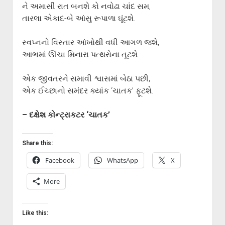
ગુજરાતી સાહિત્ય-જગત
menu
ને અમાસી રાત બનશે કો નવોઢા ચાંદ સમ,
તારલા એકાદ-બે આંસુ રૂપાળા ઘૂંટશે.
આપના પ્રતિભાવો
સર્જકોને સલામ
સ્વપ્નનો વિસ્તાર આંખોથી વધી આગળ જશે,
આપની રચનાઓ
આભમાં ઊંચા મિનારા પત્થરોના તૂટશે.
Privacy Policy
એક જીવતરને સમાવી શ્વાસમાં બેઠા પછી,
એક ઈચ્છાનો સમંદર ક્યાંક ‘ચાતક’ ફૂટશે.
– દક્ષેશ કોન્ટ્રાકટર ‘ચાતક’
Share this:
Facebook
WhatsApp
X
More
Like this: