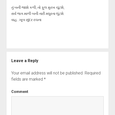
તું બની જાશે કળી, તો ફૂલ મુરખ ચૂંટશે,
સર્વ જગ માળી બની તારી મધુરતા લૂંટશે.
વાહ…ખૂબ સુંદર રચના
Leave a Reply
Your email address will not be published.
Required
fields are marked
*
Comment