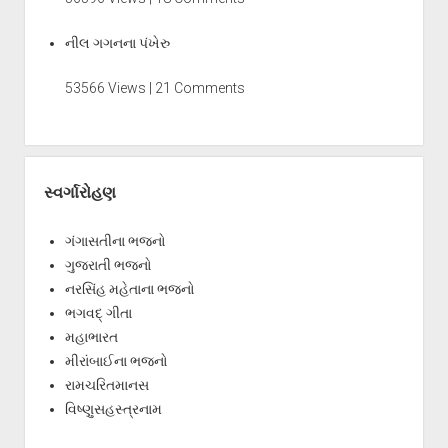
નીલ ગગનના પંખેરુ
53566 Views | 21 Comments
સ્વર્ગારોહણ
ગંગાસતીના ભજનો
ગુજરાતી ભજનો
નરસિંહ મહેતાના ભજનો
ભગવદ્ ગીતા
મહાભારત
મીરાંબાઈના ભજનો
રામચરિતમાનસ
વિષ્ણુસહસ્ત્રનામ