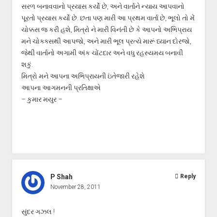
સરળ બનાવવાનો પ્રયાસ કર્યો છે, અને વાર્તાને ન્યાય આપવાનો
પૂરતો પ્રયાસ કર્યો છે. છતા પણ મારી આ પ્રથમ વાર્તા છે, ભૂલો તો મેં
ચોક્કસ જ કરી હશે, મિત્રો ને મારી વિનંતી છે કે આપનો અભિપ્રાય
મને ચોક્ક્સથી આપજો, અને મારી ભૂલ પ્રત્યે મારૂં ધ્યાન દોરજો,
જેથી વાર્તાનો અગામી અંક ચોંટદાર અને વધુ રહસ્યમય બનાવી
શકું.
મિત્રો મને આપના અભિપ્રાયની ઇંતેજારી રહેશે
આપના આગમનની પ્રતિક્ષાએ
– કુમાર મયુર –
P Shah
Reply
November 28, 2011
સુંદર ગઝલ !