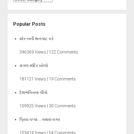
Popular Posts
મોર બની થનગાટ કરે
346369 Views | 122 Comments
મંગલ મંદિર ખોલો
181121 Views | 19 Comments
દેશભક્તિના ગીતો
109925 Views | 30 Comments
પ્રિય પપ્પા … તમારા વગર
103414 Views | 54 Comments