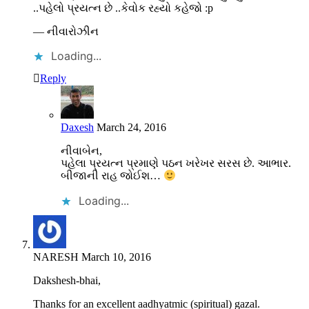
..પહેલો પ્રયત્ન છે ..કેવોક રહ્યો કહેજો :p
— નીવારોઝીન
Loading...
Reply
Daxesh
March 24, 2016
નીવાબેન,
પહેલા પ્રયત્ન પ્રમાણે પઠન ખરેખર સરસ છે. આભાર.
બીજાની રાહ જોઈશ…
Loading...
NARESH
March 10, 2016
Dakshesh-bhai,
Thanks for an excellent aadhyatmic (spiritual) gazal.