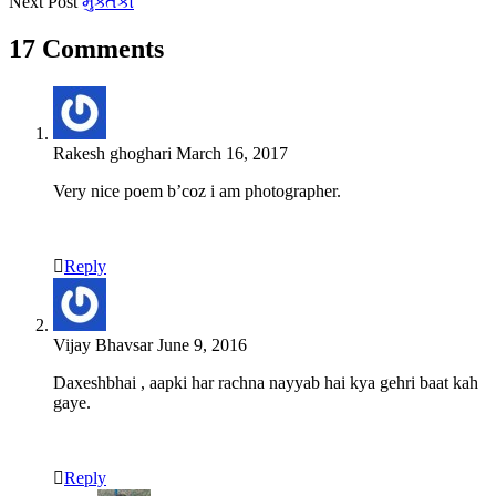
Next Post
મુક્તકો
17 Comments
Rakesh ghoghari
March 16, 2017
Very nice poem b’coz i am photographer.
Reply
Vijay Bhavsar
June 9, 2016
Daxeshbhai , aapki har rachna nayyab hai kya gehri baat kah
gaye.
Reply