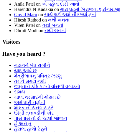
Anila Patel
on
એ પહેલાં દોડી આવો
Harendra N Kadakia
on
મારા ઘટમાં બિરાજતા શ્રીનાથજી
Govid Maru
on
સાથે લઈ અમે નીકળ્યાં હતાં
Hitesh Rathod
on
નથી બનતાં
Viren Patel
on
નથી બનતાં
Dhruti Modi
on
નથી બનતાં
Visitors
Have you heard ?
નયનને બંધ રાખીને
યાદ આવે છે
મૈત્રીભાવનું પવિત્ર ઝરણું
તમને સમય નથી
જમુનાને કાંઠે કા’નો વાંસળી વગાડતો
સમય
ચાલ, વરસાદની મોસમ છે
અમે ધારી નહોતી
મોર બની થનગાટ કરે
ઊંચી તલાવડીની કોર
પાસેપાસે તો યે કેટલાં જોજન
હું અને તું
હંસલા હાલો રે હવે