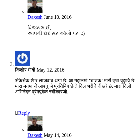
Daxesh
June 10, 2016
વિજયભાઈ,
આપની દાદ સર-આંખો પર ..:)
किशोर मोदी
May 12, 2016
अेकेअेक शे’र लाजवाब थया छे. आ गझलमां ‘चातक’ मारी तृषा बुझावे छे.
मारा मनमां जे आपनुं जे प्रतिबिंब छे ते दिल भरीने नीखरे छे. मारा दिली
अभिनंदन प्रेमपूर्वक स्वीकारजो.
Reply
Daxesh
May 14, 2016