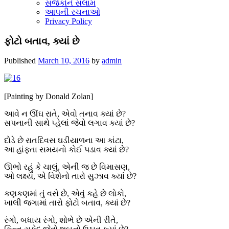
સર્જકોને સલામ
આપની રચનાઓ
Privacy Policy
ફોટો બતાવ, ક્યાં છે
Published
March 10, 2016
by
admin
[Painting by Donald Zolan]
આવે ન ઊંઘ રાતે, એવો તનાવ ક્યાં છે?
સપનાની સાથે પ્હેલાં જેવો લગાવ ક્યાં છે?
દોડે છે રાતદિવસ ઘડીયાળના આ કાંટા,
આ હાંફતા સમયનો કોઈ પડાવ ક્યાં છે?
ઊભો રહું કે ચાલું, એની જ છે વિમાસણ,
ઓ લક્ષ્ય, એ વિશેનો તારો સુઝાવ ક્યાં છે?
કણકણમાં તું વસે છે, એવું કહે છે લોકો,
ખાલી જગામાં તારો ફોટો બતાવ, ક્યાં છે?
રંગો, બધાય રંગો, શોભે છે એની રીતે,