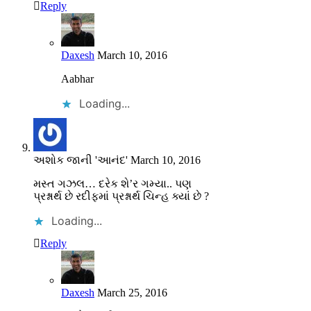
Reply
Daxesh
March 10, 2016
Aabhar
Loading...
અશોક જાની 'આનંદ'
March 10, 2016
મસ્ત ગઝલ… દરેક શે’ર ગમ્યા.. પણ
પ્રશ્નાર્થ છે રદીફમાં પ્રશ્નાર્થ ચિન્હ ક્યાં છે ?
Loading...
Reply
Daxesh
March 25, 2016