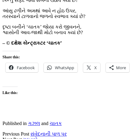
કિન્તુ સફેદ જેવો શબનો ઉઠાવ ક્યાં છે?
આંસુ ઢળીને અમથાં આવે ન હોઠ ઉપર,
તરસ્યાને ટાળવાનો જળનો સ્વભાવ ક્યાં છે?
દૃષ્ટા બનીને ‘ચાતક’ જોયા કરો જીવનને,
શ્વાસોની આવ-જાથી મોટો બનાવ ક્યાં છે?
– © દક્ષેશ કોન્ટ્રાકટર ‘ચાતક’
Share this:
Facebook
WhatsApp
X
More
Like this:
Published in
ગઝલ
and
ચાતક
Previous Post
સંવેદનાની પાળ પર