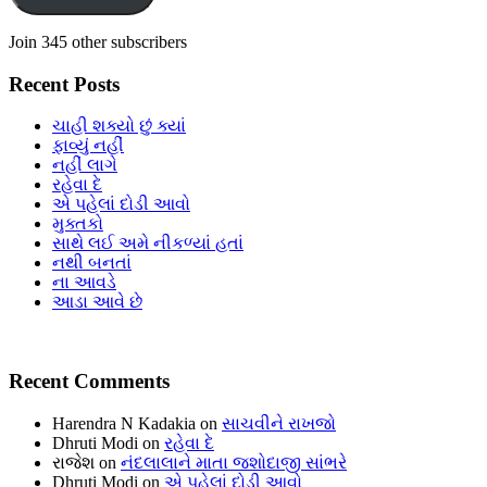
Join 345 other subscribers
Recent Posts
ચાહી શક્યો છું ક્યાં
ફાવ્યું નહીં
નહીં લાગે
રહેવા દે
એ પહેલાં દોડી આવો
મુક્તકો
સાથે લઈ અમે નીકળ્યાં હતાં
નથી બનતાં
ના આવડે
આડા આવે છે
Recent Comments
Harendra N Kadakia
on
સાચવીને રાખજો
Dhruti Modi
on
રહેવા દે
રાજેશ
on
નંદલાલાને માતા જશોદાજી સાંભરે
Dhruti Modi
on
એ પહેલાં દોડી આવો