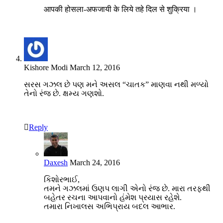
आपकी होसला-अफजायी के लिये तहे दिल से शुक्रिया ।
Kishore Modi
March 12, 2016
સરસ ગઝલ છે પણ મને અસલ “ચાતક” માણવા નથી મળ્યો
તેનો રંજ છે. ક્ષમ્ય ગણશો.
Reply
Daxesh
March 24, 2016
કિશોરભાઈ,
તમને ગઝલમાં ઉણપ લાગી એનો રંજ છે. મારા તરફથી
બહેતર રચના આપવાનો હંમેશ પ્રયાસ રહેશે.
તમારા નિખાલસ અભિપ્રાય બદલ આભાર.