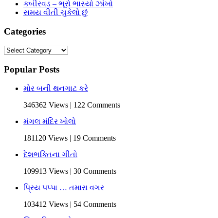
કબીરવડ – ભૂરો ભાસ્યો ઝાંખો
સમય વીતી ચુકેલો છું
Categories
Categories
Popular Posts
મોર બની થનગાટ કરે
346362 Views | 122 Comments
મંગલ મંદિર ખોલો
181120 Views | 19 Comments
દેશભક્તિના ગીતો
109913 Views | 30 Comments
પ્રિય પપ્પા … તમારા વગર
103412 Views | 54 Comments