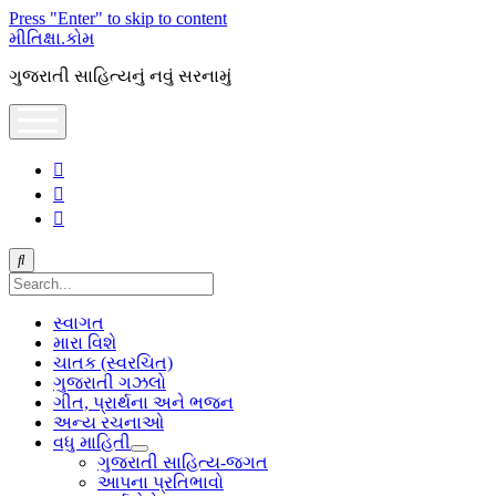
Press "Enter" to skip to content
મીતિક્ષા.કોમ
ગુજરાતી સાહિત્યનું નવું સરનામું
open
menu
facebook
youtube
hello@mitixa.com
Search
સ્વાગત
મારા વિશે
ચાતક (સ્વરચિત)
ગુજરાતી ગઝલો
ગીત, પ્રાર્થના અને ભજન
અન્ય રચનાઓ
વધુ માહિતી
open
ગુજરાતી સાહિત્ય-જગત
dropdown
આપના પ્રતિભાવો
menu