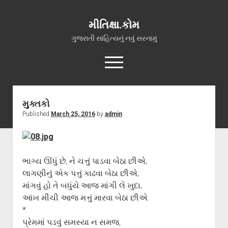
મીતિક્ષા.કોમ
ગુજરાતી સાહિત્યનું નવું સરનામું
open
menu
facebook
youtube
hello@mitixa.com
મુક્તકો
Published
March 25, 2016
by
admin
સ્વાગત
મારા વિશે
ચાતક (સ્વરચિત)
ભાગ્ય ઊંધું છે, ને ચત્તું પાડવા બેઠા છીએ,
ગુજરાતી ગઝલો
લાગણીનું એક પત્તું કાઢવા બેઠા છીએ;
ગીત, પ્રાર્થના અને ભજન
માંગવું હો તે બધુંયે આજ માંગી લે ખુદા,
આંખ મીંચી આજ મત્તું મારવા બેઠા છીએ.
અન્ય રચનાઓ
*
open
વધુ માહિતી
પ્રેમમાં પડવું સમસ્યા ન સમજ,
dropdown