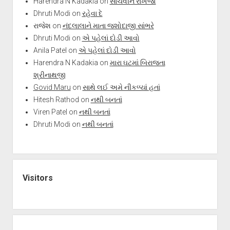
Harendra N Kadakia
on
સાચવીને રાખજો
Dhruti Modi
on
રહેવા દે
રાજેશ
on
નંદલાલાને માતા જશોદાજી સાંભરે
Dhruti Modi
on
એ પહેલાં દોડી આવો
Anila Patel
on
એ પહેલાં દોડી આવો
Harendra N Kadakia
on
મારા ઘટમાં બિરાજતા
શ્રીનાથજી
Govid Maru
on
સાથે લઈ અમે નીકળ્યાં હતાં
Hitesh Rathod
on
નથી બનતાં
Viren Patel
on
નથી બનતાં
Dhruti Modi
on
નથી બનતાં
Visitors