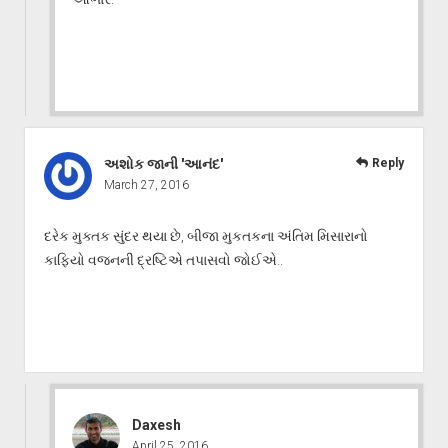
અશોક જાની 'આનંદ'
Reply
March 27, 2016
દરેક મુક્તક સુંદર થયા છે, બીજા મુકતકના અંતિમ મિસારાનો
કાફિયો વજનની દ્રષ્ટિએ તપાસવો જોઈએ..
Daxesh
April 25, 2016