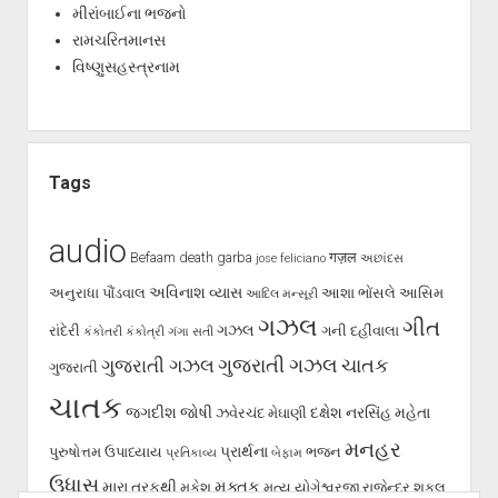
મીરાંબાઈના ભજનો
રામચરિતમાનસ
વિષ્ણુસહસ્ત્રનામ
Tags
audio
Befaam
death
garba
गज़ल
jose feliciano
અછાંદસ
અવિનાશ વ્યાસ
અનુરાધા પૌંડવાલ
આશા ભોંસલે
આસિમ
આદિલ મન્સૂરી
ગઝલ
ગીત
ગઝલ
રાંદેરી
ગની દહીંવાલા
કંકોતરી
કંકોત્રી
ગંગા સતી
ગુજરાતી ગઝલ
ગુજરાતી ગઝલ
ચાતક
ગુજરાતી
ચાતક
જગદીશ જોષી
દક્ષેશ
નરસિંહ મહેતા
ઝવેરચંદ મેઘાણી
મનહર
પ્રાર્થના
પુરુષોત્તમ ઉપાધ્યાય
ભજન
પ્રતિકાવ્ય
બેફામ
ઉધાસ
મુક્તક
મારા તરફથી
મુકેશ
મૃત્યુ
યોગેશ્વરજી
રાજેન્દ્ર શુકલ