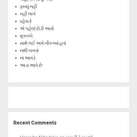
ફાવ્યું નહીં
નહીં લાગે
રહેવા દે
એ પહેલાં દોડી આવો
મુક્તકો
સાથે લઈ અમે નીકળ્યાં હતાં
નથી બનતાં
ના આવડે
આડા આવે છે
Recent Comments