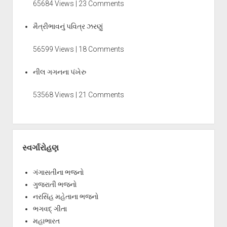
65684 Views | 23 Comments
મૈત્રીભાવનું પવિત્ર ઝરણું
56599 Views | 18 Comments
નીલ ગગનના પંખેરુ
53568 Views | 21 Comments
સ્વર્ગારોહણ
ગંગાસતીના ભજનો
ગુજરાતી ભજનો
નરસિંહ મહેતાના ભજનો
ભગવદ્ ગીતા
મહાભારત