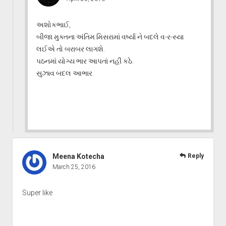
અશોકભાઈ,
બીજા મુક્તના અંતિમ મિસરામાં વર્ષ્યા ને બદલે વ-ર-સ્યા
લઈએ તો બરાબર લાગશે.
પઠનમાં યોગ્ય ભાર આપતાં નહીં કઠે.
સુઝાવ બદલ આભાર.
Meena Kotecha
Reply
March 25, 2016
Super like