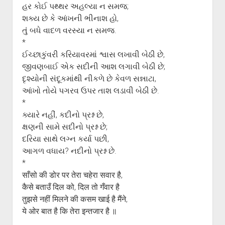
ગુજરાતી સાહિત્ય-જગત
menu
હર કોઈ પથ્થર અહલ્યા ન સમજ;
શક્ય છે કે આંખની ભીનાશ હો,
આપના પ્રતિભાવો
તું બધે વાદળ વરસ્યા ન સમજ.
સર્જકોને સલામ
*
આપની રચનાઓ
ઈચ્છાકુંવરી કરિયાવરમાં શ્વાસ લખાવી બેઠી છે,
જીવણબાઈ એક સદીની આશ લગાવી બેઠી છે;
Privacy Policy
દૃશ્યોની સંદૂકમાંથી નીકળે છે કેવળ સન્નાટા,
આંખો તોયે પગરવ ઉપર તાશ લડાવી બેઠી છે.
*
ક્યારે નહીં, કદીનો પ્રશ્ન છે,
ક્ષણની સામે સદીનો પ્રશ્ન છે;
દરિયા સાથે લગ્ન કર્યા પછી,
આગળ વધાય? નદીનો પ્રશ્ન છે.
*
साँसो की डोर पर तेरा चहेरा सवार है,
कैसे बताउँ दिल को, दिल तो गँवार है
तुझसे नहीं मिलने की कसम खाई है मैंने,
ये ओर बात है कि तेरा इन्तजार है ॥