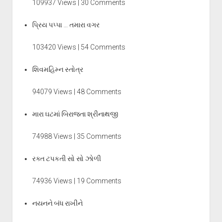
109937 Views | 30 Comments
પ્રિય પપ્પા … તમારા વગર
103420 Views | 54 Comments
શિવમહિમ્ન સ્તોત્ર
94079 Views | 48 Comments
મારા ઘટમાં બિરાજતા શ્રીનાથજી
74988 Views | 35 Comments
રક્ત ટપકતી સો સો ઝોળી
74936 Views | 19 Comments
નયનને બંધ રાખીને