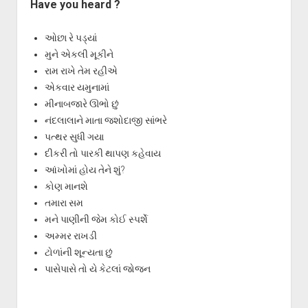
Have you heard ?
ઓછા રે પડ્યાં
મુને એકલી મૂકીને
રામ રાખે તેમ રહીએ
એકવાર યમુનામાં
મીનાબજારે ઊભો છું
નંદલાલાને માતા જશોદાજી સાંભરે
પત્થર સુધી ગયા
દીકરી તો પારકી થાપણ કહેવાય
આંખોમાં હોય તેને શું?
કોણ માનશે
તમારા સમ
મને પાણીની જેમ કોઈ સ્પર્શે
અમ્મર રાખડી
ટોળાંની શૂન્યતા છું
પાસેપાસે તો યે કેટલાં જોજન