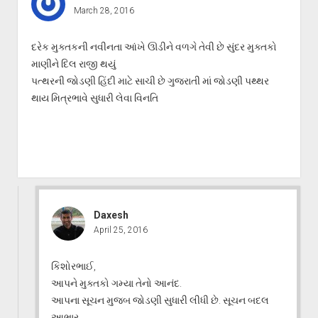
March 28, 2016
દરેક મુક્તકની નવીનતા આંખે ઊડીને વળગે તેવી છે સુંદર મુક્તકો
માણીને દિલ રાજી થયું
પત્થરની જોડણી હિંદી માટે સાચી છે ગુજરાતી માં જોડણી પથ્થર
થાય મિત્રભાવે સુધારી લેવા વિનતિ
Daxesh
April 25, 2016
કિશોરભાઈ,
આપને મુક્તકો ગમ્યા તેનો આનંદ.
આપના સૂચન મુજબ જોડણી સુધારી લીધી છે. સૂચન બદલ
આભાર.