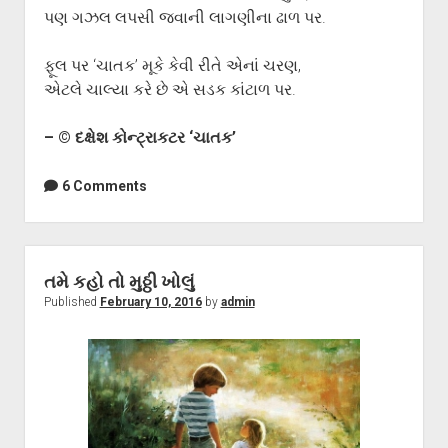
પણ ગઝલ લપસી જવાની લાગણીના ઢાળ પર.
ફૂલ પર ‘ચાતક’ મૂકે કેવી રીતે એનાં ચરણ,
એટલે ચાલ્યા કરે છે એ સડક કાંટાળ પર.
– © દક્ષેશ કોન્ટ્રાકટર ‘ચાતક’
6 Comments
તમે કહો તો મુઠ્ઠી ખોલું
Published
February 10, 2016
by
admin