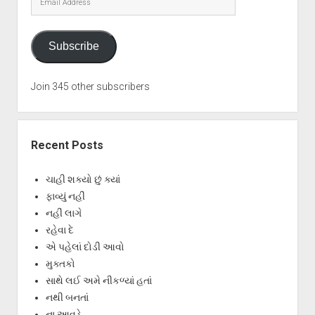
Address
Subscribe
Join 345 other subscribers
Recent Posts
ચાહી શક્યો છું ક્યાં
ફાવ્યું નહીં
નહીં લાગે
રહેવા દે
એ પહેલાં દોડી આવો
મુક્તકો
સાથે લઈ અમે નીકળ્યાં હતાં
નથી બનતાં
ના આવડે