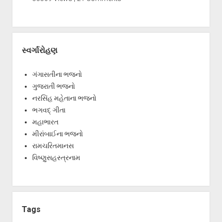
સ્વર્ગારોહણ
ગંગાસતીના ભજનો
ગુજરાતી ભજનો
નરસિંહ મહેતાના ભજનો
ભગવદ્ ગીતા
મહાભારત
મીરાંબાઈના ભજનો
રામચરિતમાનસ
વિષ્ણુસહસ્ત્રનામ
Tags