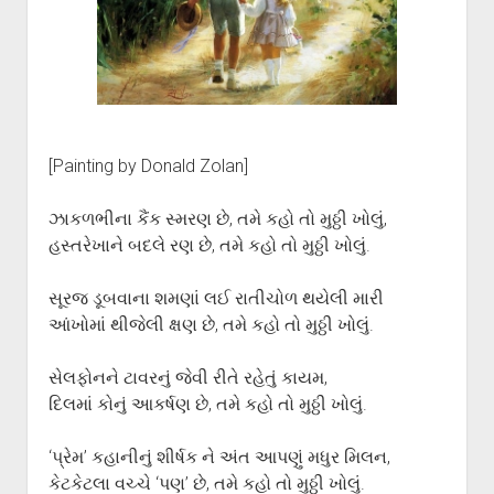
[Painting by Donald Zolan]
ઝાકળભીના કૈંક સ્મરણ છે, તમે કહો તો મુઠ્ઠી ખોલું,
હસ્તરેખાને બદલે રણ છે, તમે કહો તો મુઠ્ઠી ખોલું.
સૂરજ ડૂબવાના શમણાં લઈ રાતીચોળ થયેલી મારી
આંખોમાં થીજેલી ક્ષણ છે, તમે કહો તો મુઠ્ઠી ખોલું.
સેલફોનને ટાવરનું જેવી રીતે રહેતું કાયમ,
દિલમાં કોનું આકર્ષણ છે, તમે કહો તો મુઠ્ઠી ખોલું.
‘પ્રેમ’ કહાનીનું શીર્ષક ને અંત આપણું મધુર મિલન,
કેટકેટલા વચ્ચે ‘પણ’ છે, તમે કહો તો મુઠ્ઠી ખોલું.