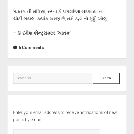
‘ચાતક’ની મંઝિલ, રસ્તા કે પગલાંઓ બદલાયા ના,
ચોંટી ગયલા ક્યાંક ચરણ છે, તમે કહો તો મુઠ્ઠી ખોલું.
– © દક્ષેશ કોન્ટ્રાકટર ‘ચાતક’
6 Comments
Sidebar
Search
Enter your email address to receive notifications of new
posts by email.
Email