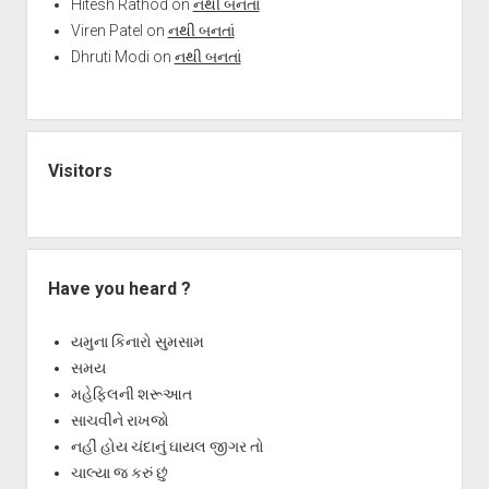
Hitesh Rathod
on
નથી બનતાં
Viren Patel
on
નથી બનતાં
Dhruti Modi
on
નથી બનતાં
Visitors
Have you heard ?
યમુના કિનારો સુમસામ
સમય
મહેફિલની શરૂઆત
સાચવીને રાખજો
નહીં હોય ચંદાનું ઘાયલ જીગર તો
ચાલ્યા જ કરું છું