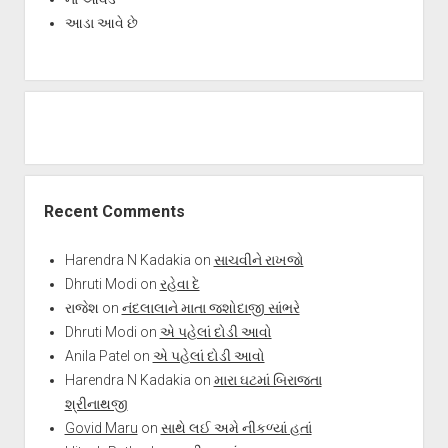
આડા આવે છે
Recent Comments
Harendra N Kadakia
on
સાચવીને રાખજો
Dhruti Modi
on
રહેવા દે
રાજેશ
on
નંદલાલાને માતા જશોદાજી સાંભરે
Dhruti Modi
on
એ પહેલાં દોડી આવો
Anila Patel
on
એ પહેલાં દોડી આવો
Harendra N Kadakia
on
મારા ઘટમાં બિરાજતા
શ્રીનાથજી
Govid Maru
on
સાથે લઈ અમે નીકળ્યાં હતાં