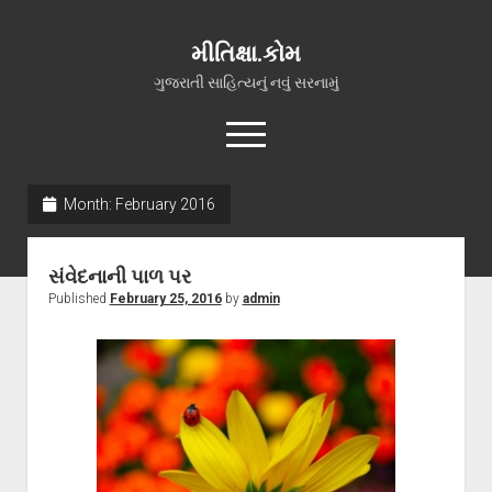
મીતિક્ષા.કોમ
ગુજરાતી સાહિત્યનું નવું સરનામું
open
menu
facebook
youtube
hello@mitixa.com
Month:
February 2016
સ્વાગત
સંવેદનાની પાળ પર
મારા વિશે
Published
February 25, 2016
by
admin
ચાતક (સ્વરચિત)
ગુજરાતી ગઝલો
ગીત, પ્રાર્થના અને ભજન
અન્ય રચનાઓ
open
વધુ માહિતી
dropdown