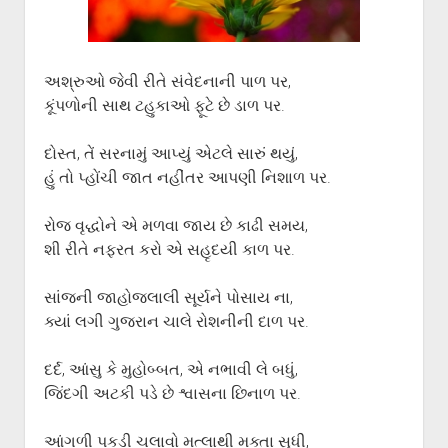
ગુજરાતી સાહિત્ય-જગત
menu
આપના પ્રતિભાવો
સર્જકોને સલામ
અશ્રુઓ જેવી રીતે સંવેદનાની પાળ પર,
આપની રચનાઓ
કૂંપળોની સાથ ટહુકાઓ ફૂટે છે ડાળ પર.
Privacy Policy
દોસ્ત, તેં સરનામું આપ્યું એટલે સારું થયું,
હું તો પ્હોંચી જાત નહીંતર આપણી નિશાળ પર.
રોજ વૃદ્ધોને એ મળવા જાય છે કાઢી સમય,
શી રીતે નફરત કરો એ સહૃદયી કાળ પર.
સાંજની જાહોજલાલી સૂર્યને પોસાય ના,
ક્યાં લગી ગુજરાન ચાલે રોશનીની દાળ પર.
દર્દ, આંસુ કે મુહોબ્બત, એ નભાવી લે બધું,
જિંદગી અટકી પડે છે શ્વાસના છિનાળ પર.
આંગળી પકડી ચલાવો મત્લાથી મક્તા સુધી,