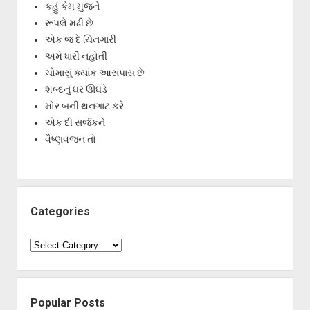
કહું કેમ મુજને
રૂપલે મઢી છે
એક જ દે ચિનગારી
અમે ધારી નહોતી
ચોમાસું ક્યાંક આસપાસ છે
શબ્દનું ઘર ઊઘડે
મોર બની થનગાટ કરે
એક દી સર્જકને
વૈષ્ણવજન તો
Categories
Categories
Popular Posts