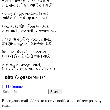
તમારા સ્મરણની બે પળ જ વીતી,
ત્યાં સમય તો કહે અર્ધી રાત ગઈ !
પ્રવાહોથી દૂર, સમયના કિનારે,
અવિનાશી એવી મુલાકાત થઈ.
ઘણાં શ્વાસ લીધા વિરહમાં તમારા,
મઝા માણી મિલનની એકશ્વાસ થઈ.
તમારા જ સ્પર્શે આ વેરાન રણમાં,
ઝરણાંના વહેવાની શરૂઆત થઈ.
વિદાયની વેળાએ સંભાળ્યા છતાં,
પલકને કિનારે ભીની આંખ થઈ.
કોને કહું કે વિરહની સાથે,
મિલનની નજીક એક પળ તો ગઈ !
– દક્ષેશ કોન્ટ્રાકટર ‘ચાતક’
11 Comments
Sidebar
Search
Enter your email address to receive notifications of new posts by
email.