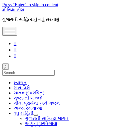
Press "Enter" to skip to content
મીતિક્ષા.કોમ
ગુજરાતી સાહિત્યનું નવું સરનામું
open
menu
facebook
youtube
hello@mitixa.com
Search
સ્વાગત
મારા વિશે
ચાતક (સ્વરચિત)
ગુજરાતી ગઝલો
ગીત, પ્રાર્થના અને ભજન
અન્ય રચનાઓ
વધુ માહિતી
open
ગુજરાતી સાહિત્ય-જગત
dropdown
આપના પ્રતિભાવો
menu