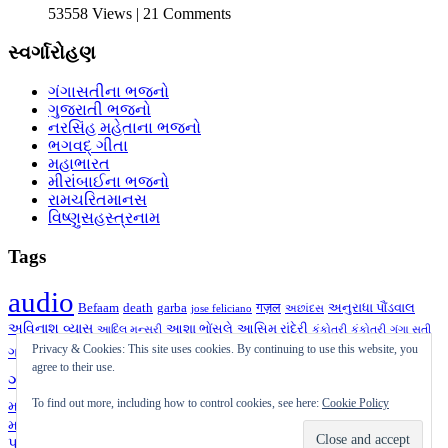
53558 Views | 21 Comments
સ્વર્ગારોહણ
ગંગાસતીના ભજનો
ગુજરાતી ભજનો
નરસિંહ મહેતાના ભજનો
ભગવદ્ ગીતા
મહાભારત
મીરાંબાઈના ભજનો
રામચરિતમાનસ
વિષ્ણુસહસ્ત્રનામ
Tags
audio
Befaam
death
garba
गज़ल
અનુરાધા પૌંડવાલ
jose feliciano
અછાંદસ
અવિનાશ વ્યાસ
આશા ભોંસલે
આસિમ રાંદેરી
આદિલ મન્સૂરી
કંકોતરી
કંકોત્રી
ગંગા સતી
ગઝલ
ગીત
ગુજરાતી
Privacy & Cookies: This site uses cookies. By continuing to use this website, you
ગુજરાતી ગઝલ
ગઝલ
ગની દહીંવાલા
ગુજરાતી
agree to their use.
ચાતક
ગઝલ
ચાતક
જગદીશ જોષી
દક્ષેશ
નરસિંહ
ઝવેરચંદ મેઘાણી
મનહર ઉધાસ
To find out more, including how to control cookies, see here:
Cookie Policy
મહેતા
પ્રાર્થના
પુરુષોત્તમ ઉપાધ્યાય
ભજન
પ્રતિકાવ્ય
બેફામ
મુક્તક
શૂન્ય
મારા તરફથી
મુકેશ
મૃત્યુ
યોગેશ્વરજી
રાજેન્દ્ર શુકલ
રાવજી પટેલ
પાલનપુરી
સૈફ પાલનપુરી
હસ્તાક્ષર
સર્જન