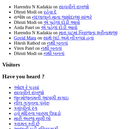
Harendra N Kadakia
on
સાચવીને રાખજો
Dhruti Modi
on
રહેવા દે
રાજેશ
on
નંદલાલાને માતા જશોદાજી સાંભરે
Dhruti Modi
on
એ પહેલાં દોડી આવો
Anila Patel
on
એ પહેલાં દોડી આવો
Harendra N Kadakia
on
મારા ઘટમાં બિરાજતા શ્રીનાથજી
Govid Maru
on
સાથે લઈ અમે નીકળ્યાં હતાં
Hitesh Rathod
on
નથી બનતાં
Viren Patel
on
નથી બનતાં
Dhruti Modi
on
નથી બનતાં
Visitors
Have you heard ?
ઓછા રે પડ્યાં
સાચવીને રાખજો
જન્મોજનમની આપણી સગાઇ
નીલ ગગનના પંખેરુ
કસુંબીનો રંગ
હવે મંદિરના બારણા ઉઘાડો
મારી અરજ સુણી લો
કરામત કરી છે
આજની ઘડી રળિયામણી