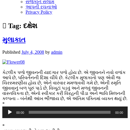
સર્જકોને સલામ
આપની રચનાઓ
Privacy Policy
Tag:
દક્ષેશ
મુલાકાત
Published
July 4, 2008
by
admin
કેટલીક પળો જીવનની યાદગાર પળો હોય છે. એ જીવનને નવો વળાંક
આપે છે, પરિવર્તનની દિશા ચીંધે છે. કેટલીક મુલાકાતો પણ એવી જ
ચિરસ્મરણીય હોય છે, એને વારંવાર મમળાવવી ગમે છે, એની સ્મૃતિ
જીવવાનું બળ પૂરું પાડે છે. વિખૂટાં પડવું અને મળવું જીવનની
વાસ્તવિકતા છે, એનો સ્વીકાર કરી વિરહની પીડા અને ભાવિ મિલનની
કલ્પના – બંનેથી આંખ ભીંજાય છે, એ અંતિમ પંક્તિમાં વ્યક્ત થયું છે.
*
Audio
00:00
00:00
Player
*