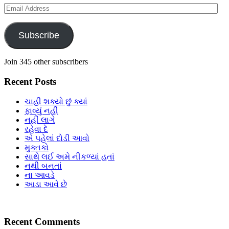
Email
Address
Subscribe
Join 345 other subscribers
Recent Posts
ચાહી શક્યો છું ક્યાં
ફાવ્યું નહીં
નહીં લાગે
રહેવા દે
એ પહેલાં દોડી આવો
મુક્તકો
સાથે લઈ અમે નીકળ્યાં હતાં
નથી બનતાં
ના આવડે
આડા આવે છે
Recent Comments