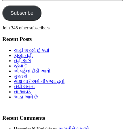
Address
Subscribe
Join 345 other subscribers
Recent Posts
ચાહી શક્યો છું ક્યાં
ફાવ્યું નહીં
નહીં લાગે
રહેવા દે
એ પહેલાં દોડી આવો
મુક્તકો
સાથે લઈ અમે નીકળ્યાં હતાં
નથી બનતાં
ના આવડે
આડા આવે છે
Recent Comments
Harendra N Kadakia
on
સાચવીને રાખજો