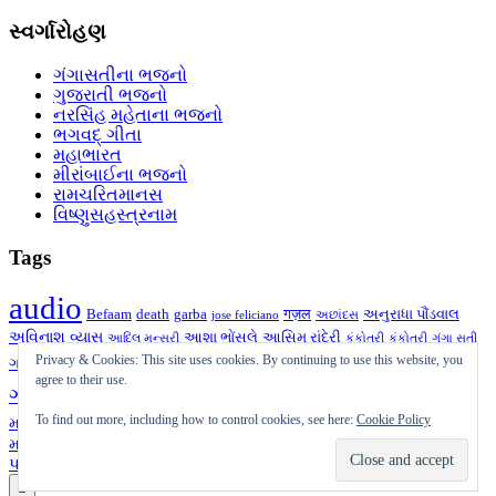
સ્વર્ગારોહણ
ગંગાસતીના ભજનો
ગુજરાતી ભજનો
નરસિંહ મહેતાના ભજનો
ભગવદ્ ગીતા
મહાભારત
મીરાંબાઈના ભજનો
રામચરિતમાનસ
વિષ્ણુસહસ્ત્રનામ
Tags
audio
Befaam
death
garba
गज़ल
અનુરાધા પૌંડવાલ
jose feliciano
અછાંદસ
અવિનાશ વ્યાસ
આશા ભોંસલે
આસિમ રાંદેરી
આદિલ મન્સૂરી
કંકોતરી
કંકોત્રી
ગંગા સતી
ગઝલ
ગીત
ગુજરાતી
Privacy & Cookies: This site uses cookies. By continuing to use this website, you
ગુજરાતી ગઝલ
ગઝલ
ગની દહીંવાલા
ગુજરાતી
agree to their use.
ચાતક
ગઝલ
ચાતક
જગદીશ જોષી
દક્ષેશ
નરસિંહ
ઝવેરચંદ મેઘાણી
મનહર ઉધાસ
To find out more, including how to control cookies, see here:
Cookie Policy
મહેતા
પ્રાર્થના
પુરુષોત્તમ ઉપાધ્યાય
ભજન
પ્રતિકાવ્ય
બેફામ
મુક્તક
શૂન્ય
મારા તરફથી
મુકેશ
મૃત્યુ
યોગેશ્વરજી
રાજેન્દ્ર શુકલ
રાવજી પટેલ
પાલનપુરી
સૈફ પાલનપુરી
હસ્તાક્ષર
સર્જન
Scroll