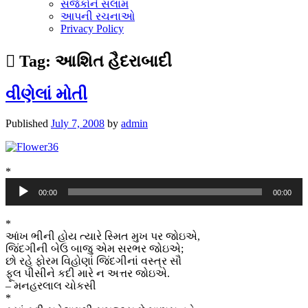
સર્જકોને સલામ
આપની રચનાઓ
Privacy Policy
Tag:
આશિત હૈદરાબાદી
વીણેલાં મોતી
Published
July 7, 2008
by
admin
*
Audio
00:00
00:00
Player
*
આંખ ભીની હોય ત્યારે સ્મિત મુખ પર જોઇએ,
જિંદગીની બેઉ બાજુ એમ સરભર જોઇએ;
છો રહે ફોરમ વિહોણાં જિંદગીનાં વસ્ત્ર સૌ
ફૂલ પીસીને કદી મારે ન અત્તર જોઇએ.
– મનહરલાલ ચોકસી
*