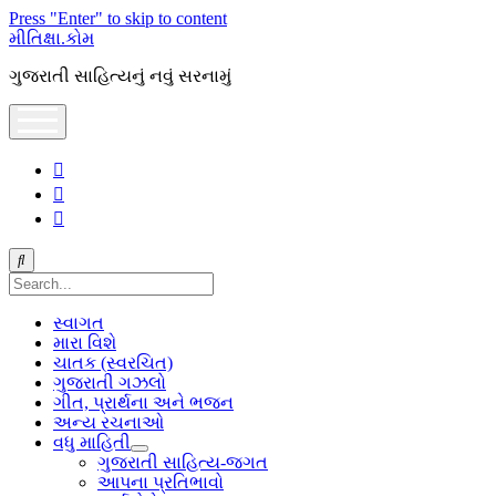
Press "Enter" to skip to content
મીતિક્ષા.કોમ
ગુજરાતી સાહિત્યનું નવું સરનામું
open
menu
facebook
youtube
hello@mitixa.com
Search
સ્વાગત
મારા વિશે
ચાતક (સ્વરચિત)
ગુજરાતી ગઝલો
ગીત, પ્રાર્થના અને ભજન
અન્ય રચનાઓ
વધુ માહિતી
open
ગુજરાતી સાહિત્ય-જગત
dropdown
આપના પ્રતિભાવો
menu