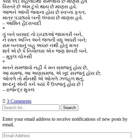
ક્યાં કદી સહેલાઇથી સમજાય છે માણસ હવે
વિસ્તરે છે એમ ટુંકો થાય છે માણસ હવે.
આભને આંબી જવાના હોય છે સ્વપ્ના ફકત,
માત્ર પડછાયો બની લંબાય છે માણસ હવે.
– આશિત હૈદરાબાદી
*
તું બને વરસાદ તો ઇચ્છાઓ જામગરી બને,
ને રમત અગ્નિ અને જળની વધુ અઘરી બને;
રામ બનવાનું બહુ અઘરું નથી હોતું મગર
શર્ત એ છે કે નિખાલસ એક જણ શબરી બને.
– મુકુલ ચોકસી
*
મનને સમજાવો નહીં કે મન સમજતું હોય છે,
આ સમજ, આ અણસમજ, એ ખુદ સરજતું હોય છે;
ઓગળે તો મૌનથી એ ઓગળે ઝળહળ થતું,
શબ્દનું એની કને ક્યાં કૈં ઉપજતું હોય છે !
– રાજેન્દ્ર શુકલ
3 Comments
Sidebar
Search
Enter your email address to receive notifications of new posts by
email.
Email