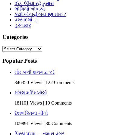
ઝંડા ઊંચા રહે હમારા
ભોમિયો ખોવાયો
ક્યાં ખોવાયું બચપણ મારું ?
વરસાદમાં…
હસ્તાક્ષર
Categories
Categories
Popular Posts
મોર બની થનગાટ કરે
346350 Views | 122 Comments
મંગલ મંદિર ખોલો
181101 Views | 19 Comments
દેશભક્તિના ગીતો
109891 Views | 30 Comments
પ્રિય પપ્પા … તમારા વગર