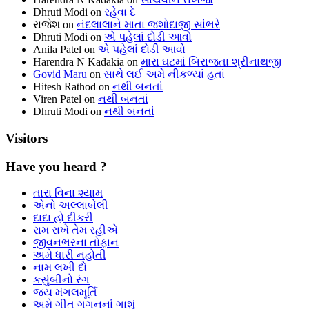
Dhruti Modi
on
રહેવા દે
રાજેશ
on
નંદલાલાને માતા જશોદાજી સાંભરે
Dhruti Modi
on
એ પહેલાં દોડી આવો
Anila Patel
on
એ પહેલાં દોડી આવો
Harendra N Kadakia
on
મારા ઘટમાં બિરાજતા શ્રીનાથજી
Govid Maru
on
સાથે લઈ અમે નીકળ્યાં હતાં
Hitesh Rathod
on
નથી બનતાં
Viren Patel
on
નથી બનતાં
Dhruti Modi
on
નથી બનતાં
Visitors
Have you heard ?
તારા વિના શ્યામ
એનો અલ્લાબેલી
દાદા હો દીકરી
રામ રાખે તેમ રહીએ
જીવનભરના તોફાન
અમે ધારી નહોતી
નામ લખી દો
કસુંબીનો રંગ
જય મંગલમૂર્તિ
અમે ગીત ગગનનાં ગાશું