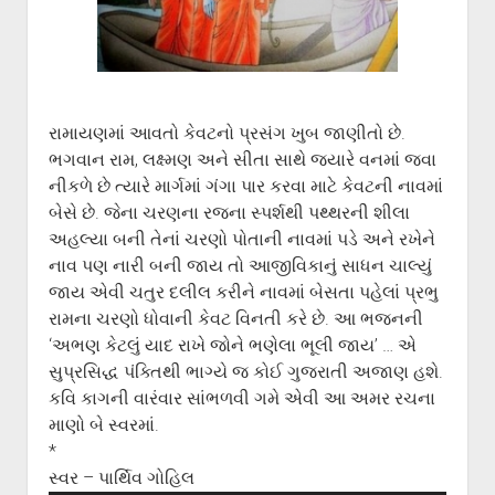
ગુજરાતી સાહિત્ય-જગત
menu
આપના પ્રતિભાવો
સર્જકોને સલામ
આપની રચનાઓ
રામાયણમાં આવતો કેવટનો પ્રસંગ ખુબ જાણીતો છે.
Privacy Policy
ભગવાન રામ, લક્ષ્મણ અને સીતા સાથે જ્યારે વનમાં જવા
નીકળે છે ત્યારે માર્ગમાં ગંગા પાર કરવા માટે કેવટની નાવમાં
બેસે છે. જેના ચરણના રજના સ્પર્શથી પથ્થરની શીલા
અહલ્યા બની તેનાં ચરણો પોતાની નાવમાં પડે અને રખેને
નાવ પણ નારી બની જાય તો આજીવિકાનું સાધન ચાલ્યું
જાય એવી ચતુર દલીલ કરીને નાવમાં બેસતા પહેલાં પ્રભુ
રામના ચરણો ધોવાની કેવટ વિનતી કરે છે. આ ભજનની
‘અભણ કેટલું યાદ રાખે જોને ભણેલા ભૂલી જાય’ … એ
સુપ્રસિદ્ધ પંક્તિથી ભાગ્યે જ કોઈ ગુજરાતી અજાણ હશે.
કવિ કાગની વારંવાર સાંભળવી ગમે એવી આ અમર રચના
માણો બે સ્વરમાં.
*
સ્વર – પાર્થિવ ગોહિલ