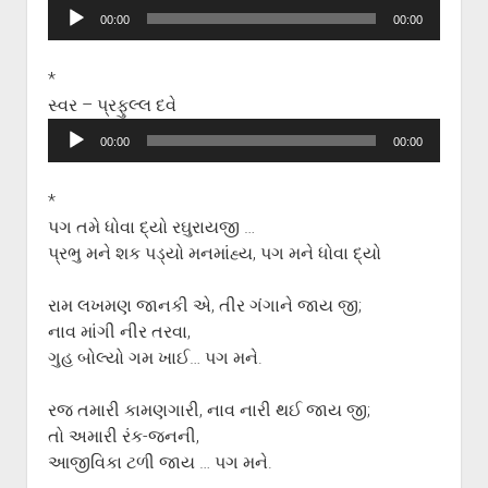
Audio
00:00
00:00
Player
*
સ્વર – પ્રફુલ્લ દવે
Audio
00:00
00:00
Player
*
પગ તમે ધોવા દ્યો રઘુરાયજી …
પ્રભુ મને શક પડ્યો મનમાંહ્ય, પગ મને ધોવા દ્યો
રામ લખમણ જાનકી એ, તીર ગંગાને જાય જી;
નાવ માંગી નીર તરવા,
ગુહ બોલ્યો ગમ ખાઈ… પગ મને.
રજ તમારી કામણગારી, નાવ નારી થઈ જાય જી;
તો અમારી રંક-જનની,
આજીવિકા ટળી જાય … પગ મને.