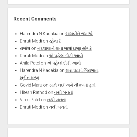
Recent Comments
Harendra N Kadakia
on
સાચવીને રાખજો
Dhruti Modi
on
રહેવા દે
રાજેશ
on
નંદલાલાને માતા જશોદાજી સાંભરે
Dhruti Modi
on
એ પહેલાં દોડી આવો
Anila Patel
on
એ પહેલાં દોડી આવો
Harendra N Kadakia
on
મારા ઘટમાં બિરાજતા
શ્રીનાથજી
Govid Maru
on
સાથે લઈ અમે નીકળ્યાં હતાં
Hitesh Rathod
on
નથી બનતાં
Viren Patel
on
નથી બનતાં
Dhruti Modi
on
નથી બનતાં