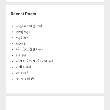
Recent Posts
ચાહી શક્યો છું ક્યાં
ફાવ્યું નહીં
નહીં લાગે
રહેવા દે
એ પહેલાં દોડી આવો
મુક્તકો
સાથે લઈ અમે નીકળ્યાં હતાં
નથી બનતાં
ના આવડે
આડા આવે છે