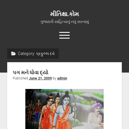
મીતિક્ષા.કોમ
ગુજરાતી સાહિત્યનું નવું સરનામું
open
menu
facebook
youtube
hello@mitixa.com
Category:
પ્રફુલ્લ દવે
સ્વાગત
પગ મને ધોવા દ્યો
મારા વિશે
Published
June 21, 2009
by
admin
ચાતક (સ્વરચિત)
ગુજરાતી ગઝલો
ગીત, પ્રાર્થના અને ભજન
અન્ય રચનાઓ
open
વધુ માહિતી
dropdown