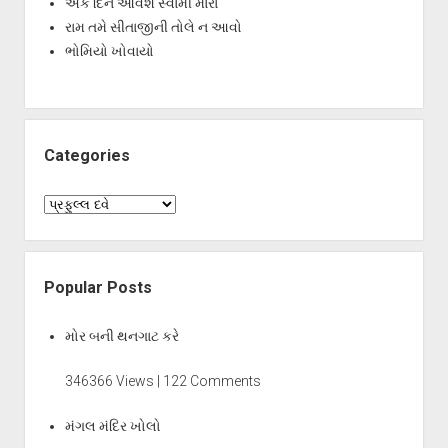
એક દિન આવશે સ્વામી મારા
રામ તમે સીતાજીની તોલે ન આવો
ભોમિયો ખોવાયો
Categories
Categories
Popular Posts
મોર બની થનગાટ કરે
346366 Views | 122 Comments
મંગલ મંદિર ખોલો