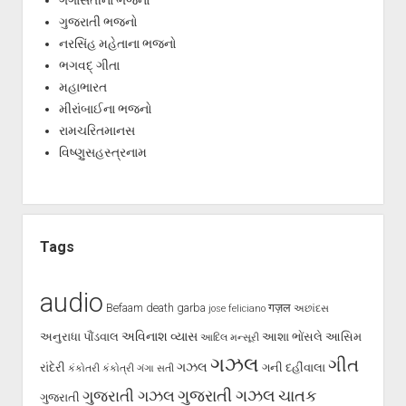
ગંગાસતીના ભજનો
ગુજરાતી ભજનો
નરસિંહ મહેતાના ભજનો
ભગવદ્ ગીતા
મહાભારત
મીરાંબાઈના ભજનો
રામચરિતમાનસ
વિષ્ણુસહસ્ત્રનામ
Tags
audio
Befaam
death
garba
गज़ल
jose feliciano
અછાંદસ
અવિનાશ વ્યાસ
અનુરાધા પૌંડવાલ
આશા ભોંસલે
આસિમ
આદિલ મન્સૂરી
ગઝલ
ગીત
ગઝલ
રાંદેરી
ગની દહીંવાલા
કંકોતરી
કંકોત્રી
ગંગા સતી
ગુજરાતી ગઝલ
ગુજરાતી ગઝલ
ચાતક
ગુજરાતી