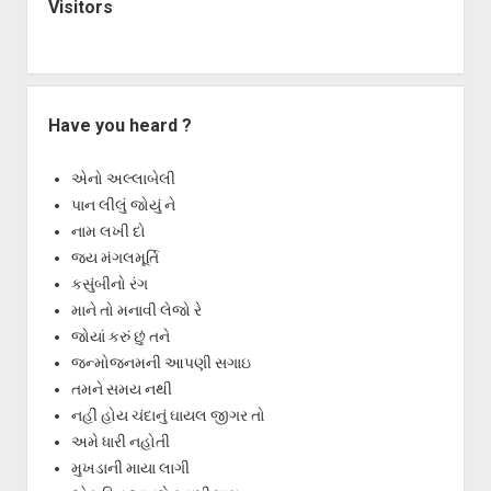
Visitors
Have you heard ?
એનો અલ્લાબેલી
પાન લીલું જોયું ને
નામ લખી દો
જય મંગલમૂર્તિ
કસુંબીનો રંગ
માને તો મનાવી લેજો રે
જોયાં કરું છું તને
જન્મોજનમની આપણી સગાઇ
તમને સમય નથી
નહીં હોય ચંદાનું ઘાયલ જીગર તો
અમે ધારી નહોતી
મુખડાની માયા લાગી