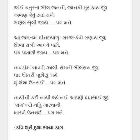
જોઈ ચતુરતા ભીલ જનની, જાનકી મુસકાય જી
અભણ કેવું યાદ રાખે,
ભણેલ ભૂલી જાય ! … પગ મને.
આ જગતમાં દીનદયાળુ ! ગરજ-કેવી ગણાય જી;
ઊભા રાખી આપને પછી,
પગ પખાળી જાય … પગ મને.
નાવડીમાં બાવડી ઝાલી, રામની ભીલરાય જી;
પાર ઊતરી પૂછીયું ‘તમે,
શું લેશો ઉતરાઈ’ … પગ મને.
નાયીની કદી નાયી લ્યે નઈ, આપણે ધંધાભાઈ જી;
’કાગ’ લ્યે નહિ ખારવાની,
ખારવો ઉતરાઈ … પગ મને.
-કવિ શ્રી દુલા ભાયા કાગ