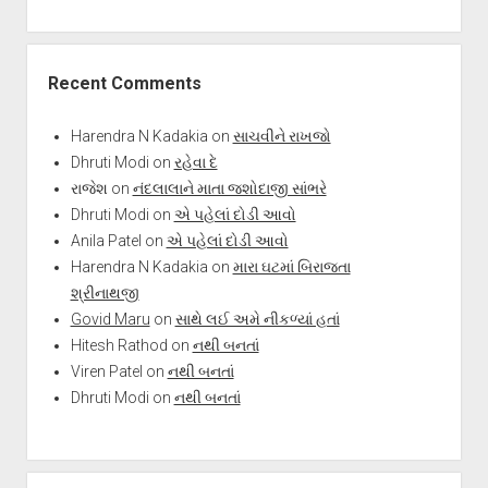
Recent Comments
Harendra N Kadakia
on
સાચવીને રાખજો
Dhruti Modi
on
રહેવા દે
રાજેશ
on
નંદલાલાને માતા જશોદાજી સાંભરે
Dhruti Modi
on
એ પહેલાં દોડી આવો
Anila Patel
on
એ પહેલાં દોડી આવો
Harendra N Kadakia
on
મારા ઘટમાં બિરાજતા
શ્રીનાથજી
Govid Maru
on
સાથે લઈ અમે નીકળ્યાં હતાં
Hitesh Rathod
on
નથી બનતાં
Viren Patel
on
નથી બનતાં
Dhruti Modi
on
નથી બનતાં