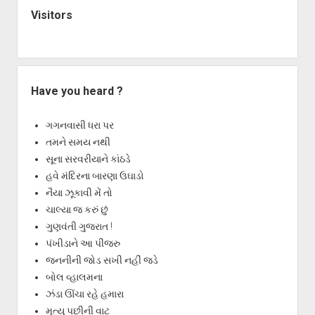
Visitors
Have you heard ?
ગગનવાસી ધરા પર
તમને સમય નથી
સૂના સરવરીયાને કાંઠડે
હવે મંદિરના બારણા ઉઘાડો
નૈયા ઝૂકાવી મેં તો
ચાલ્યા જ કરું છું
ગુણવંતી ગુજરાત !
પંખીડાને આ પીંજરુ
જનનીની જોડ સખી નહીં જડે
બોલ વ્હાલમના
ઝંડા ઊંચા રહે હમારા
મૃત્યુ પછીની વાટ