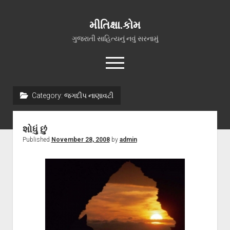
મીતિક્ષા.કોમ
ગુજરાતી સાહિત્યનું નવું સરનામું
open
menu
facebook
youtube
hello@mitixa.com
Category:
જગદીપ નાણાવટી
સ્વાગત
શોધું છું
મારા વિશે
Published
November 28, 2008
by
admin
ચાતક (સ્વરચિત)
ગુજરાતી ગઝલો
ગીત, પ્રાર્થના અને ભજન
અન્ય રચનાઓ
open
વધુ માહિતી
dropdown