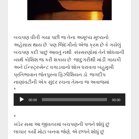
ગુજરાતી સાહિત્ય-જગત
menu
આપના પ્રતિભાવો
સર્જકોને સલામ
આપની રચનાઓ
બચપણ વીતી ગયા પછી જ તેના અમૂલ્ય મૂલ્યનો
Privacy Policy
અહેસાસ થાય છે. પણ જિંદગીનો એજ ક્રમ છે કે ગયેલું
બચપણ કદી પાછું આવતું નથી. સંસ્મરણોમાં તેને શોધવાની
વ્યર્થ કોશિશ જ કરી શકાય છે. જાદુગરીથી માંડી ગાયકી
અને ઈન્સ્ટ્રુમેન્ટ વગાડવાનો શોખ ધરાવતા બહુમુખી
પ્રતિભાવાન જેતપુરના ફિઝીશિયન ડો. જગદીપ
નાણાંવટીની એક સુંદર રચના તેમના જ અવાજમાં.
*
Audio
00:00
00:00
Player
*
ખંડેર સમા આ જીવતરમાં બચપણની પળને શોધું છું
લાચાર કર્યો મોટા બનવા જેણે, એ છળને શોધું છું