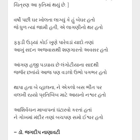
ચિત્રણ આ કૃતિમાં થયું છે. ]
વર્ષો પછી ઘર ખોલતા લાગ્યું કે હું બેઘર હતો
જે ધુળ ત્યાં જામી હતી, એ લાગણીનો થર હતો
ફફડી ઉડ્યાં કોઈ ખુણે પારેવડાં યાદો તણાં
આખું સદન અજવાસથી શણગારતો અવસર હતો
આંગણ હજી પડઘાય છે લંગોટીયાના સાદથી
જર્જર છતાંયે આજ પણ વડલો ઉભો પગભર હતો
થાપા હતા બે વ્હાલના, ને એકલો બસ ભીંત પર
વલખી રહ્યો પ્રતિબિંબ માટે આયનો નશ્વર હતો
આશિર્વચન માબાપનાં ઘંટારવો કરતાં હતાં
ને ગોખમાં મંદીર તણાં બચપણ સમો ઈશ્વર હતો
– ડૉ. જગદીપ નાણાવટી