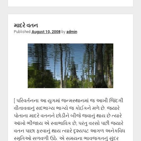
માદરે વતન
Published
August 10, 2008
by
admin
[ પરિવર્તનના આ યુગમાં જન્મસ્થાનમાં જ આખી જિંદગી
વીતાવવાનું સદભાગ્ય ભાગ્યે જ કોઈકને મળે છે. જ્યારે
પોતાના માદરે વતનને છોડીને બીજે જવાનું થાય છે ત્યારે
આંખો ભીંજાય એ સ્વાભાવિક છે, પરંતુ વરસો પછી જ્યારે
વતન પાછા ફરવાનું થાય ત્યારે દૃશ્યપટ આગળ અનેકવિધ
સ્મૃતિઓ સળવળી ઉઠે. એ સમયના ભાવજગતનું સુંદર