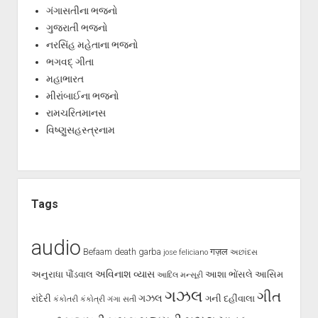
ગંગાસતીના ભજનો
ગુજરાતી ભજનો
નરસિંહ મહેતાના ભજનો
ભગવદ્ ગીતા
મહાભારત
મીરાંબાઈના ભજનો
રામચરિતમાનસ
વિષ્ણુસહસ્ત્રનામ
Tags
audio
Befaam
death
garba
गज़ल
jose feliciano
અછાંદસ
અવિનાશ વ્યાસ
અનુરાધા પૌંડવાલ
આશા ભોંસલે
આસિમ
આદિલ મન્સૂરી
ગઝલ
ગીત
ગઝલ
રાંદેરી
ગની દહીંવાલા
કંકોતરી
કંકોત્રી
ગંગા સતી