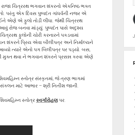
. રાજા ચિત્રરથ ભગવાન શંકરનો એકનિષ્ઠ ભક્ત
તો. પરંતુ એક દિવસ પુષ્પદંત ગાંધર્વની નજર એ
ઈને એણે એ ફુલો તોડી લીધા. જેથી ચિત્રરથ
ું રોજ બનવા માંડ્યું. પુષ્પદંત પાસે અદૃશ્ય
ા ચિત્રરથ ફુલોની ચોરી કરનારને પકડવામાં
J
 શંકરને પ્રિય એવા બીલીપત્ર અને નિર્માલ્યને
ા આવ્યો ત્યારે એનો પગ બિલીપત્ર પર પડ્યો. બસ,
મુક્ત થવા ને ભગવાન શંકરને પ્રસન્ન કરવા એણે
મહિમ્ન સ્તોત્ર સંસ્કૃતમાં, જે ત્રણ ભાગમાં
ા સંકલન માટે આભાર – શ્રી નિતીશ જાની.
શિવમહિમ્ન સ્તોત્ર
સ્વર્ગારોહણ
પર.