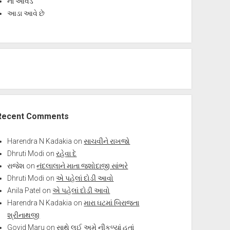
ના આવડે
આડા આવે છે
Recent Comments
Harendra N Kadakia
on
સાચવીને રાખજો
Dhruti Modi
on
રહેવા દે
રાજેશ
on
નંદલાલાને માતા જશોદાજી સાંભરે
Dhruti Modi
on
એ પહેલાં દોડી આવો
Anila Patel
on
એ પહેલાં દોડી આવો
Harendra N Kadakia
on
મારા ઘટમાં બિરાજતા
શ્રીનાથજી
Govid Maru
on
સાથે લઈ અમે નીકળ્યાં હતાં