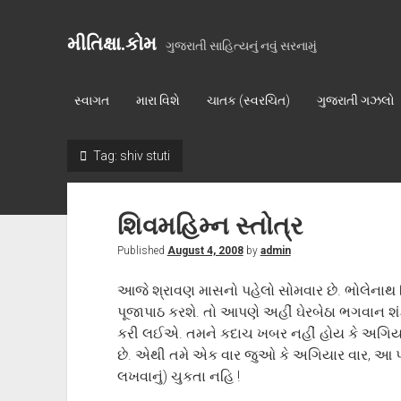
મીતિક્ષા.કોમ
ગુજરાતી સાહિત્યનું નવું સરનામું
સ્વાગત
મારા વિશે
ચાતક (સ્વરચિત)
ગુજરાતી ગઝલો
Tag:
shiv stuti
શિવમહિમ્ન સ્તોત્ર
Published
August 4, 2008
by
admin
આજે શ્રાવણ માસનો પહેલો સોમવાર છે. ભોલેનાથ 
પૂજાપાઠ કરશે. તો આપણે અહીં ઘેરબેઠા ભગવાન શં
કરી લઈએ. તમને કદાચ ખબર નહીં હોય કે અગિયાર 
છે. એથી તમે એક વાર જુઓ કે અગિયાર વાર, આ પંડી
લખવાનું) ચુકતા નહિ !