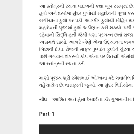
આ સ્તોત્રની રચના પાછળની કથા ખૂબ રસપ્રદ છે
હતો અને દરરોજ સુંદર પુષ્પોથી મહાદેવની પૂજા કર
બગીચાના ફુલો પર પડી. આકર્ષક ફુલોથી મોહિત થ
મહાદેવની પૂજામાં ફુલો અર્પણ ન કરી શક્યો. પછી આવ
રહેવાની સિદ્ધિ હતી જેથી ઘણાં પ્રયત્ન છતાં રાજ
અસમર્થ રહ્યો. આખરે એણે એના ઉદ્યાનમાં ભગવાન
બિછાવી દીધા. રોજની માફક પુષ્પંદત ફુલોને ચુંટવ
પછી ભગવાન શંકરનો કોપ એના પર ઉતર્યો. એમાંથી 
આ સ્તોત્રની રચના કરી.
માણો પૂજ્ય શ્રી રમેશભાઈ ઓઝાનાં કંઠે ગવાયેલ શિવ
વહેંચાયેલ છે, વારાફરતી જુઓ. આ સુંદર વિડીયોન
નોંધ
– આશિત અને હેમા દેસાઈના કંઠે ગુજરાતીમાં 
Part-1