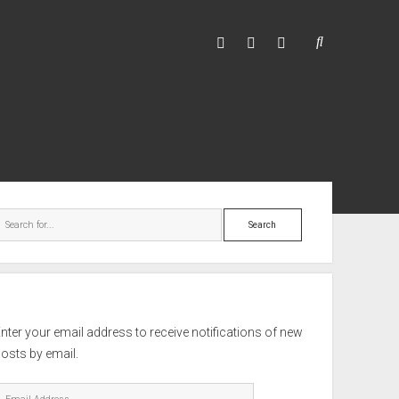
facebook
youtube
hello@mitixa.com
ebar
Search
nter your email address to receive notifications of new
osts by email.
mail