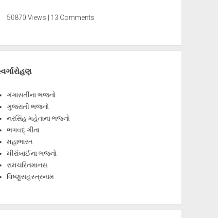
50870 Views | 13 Comments
્વર્ગારોહણ
ગંગાસતીના ભજનો
ગુજરાતી ભજનો
નરસિંહ મહેતાના ભજનો
ભગવદ્ ગીતા
મહાભારત
મીરાંબાઈના ભજનો
રામચરિતમાનસ
વિષ્ણુસહસ્ત્રનામ