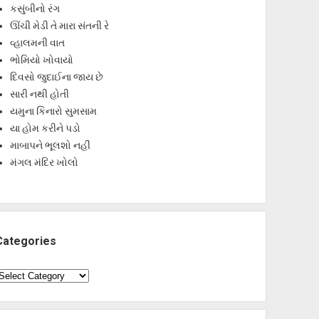
કસુંબીનો રંગ
ઊંચી મેડી તે મારા સંતની રે
વ્હાલમની વાત
ભોમિયો ખોવાયો
દિવસો જુદાઈના જાય છે
સારી નથી હોતી
યમુના કિનારો સુમસામ
યા હોમ કરીને પડો
માબાપને ભૂલશો નહીં
મંગલ મંદિર ખોલો
Categories
ategories