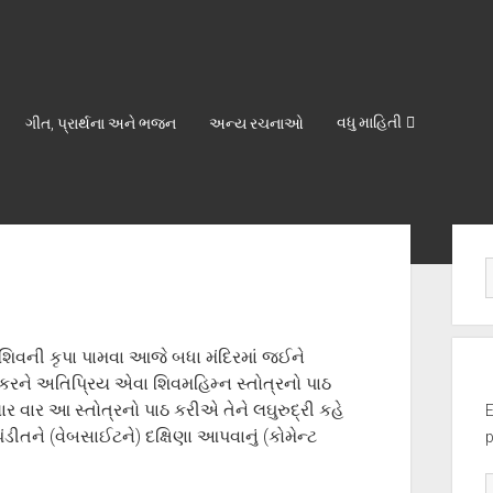
વધુ માહિતી
ગીત, પ્રાર્થના અને ભજન
અન્ય રચનાઓ
Sid
શિવની કૃપા પામવા આજે બધા મંદિરમાં જઈને
કરને અતિપ્રિય એવા શિવમહિમ્ન સ્તોત્રનો પાઠ
વાર આ સ્તોત્રનો પાઠ કરીએ તેને લઘુરુદ્રી કહે
E
તને (વેબસાઈટને) દક્ષિણા આપવાનું (કોમેન્ટ
p
E