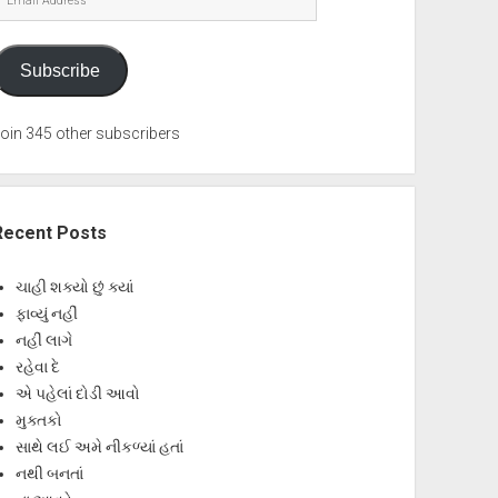
Address
Subscribe
oin 345 other subscribers
Recent Posts
ચાહી શક્યો છું ક્યાં
ફાવ્યું નહીં
નહીં લાગે
રહેવા દે
એ પહેલાં દોડી આવો
મુક્તકો
સાથે લઈ અમે નીકળ્યાં હતાં
નથી બનતાં