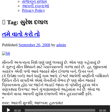
સર્જકોને સલામ
આપની રચનાઓ
Privacy Policy
Tag:
સુરેશ દલાલ
તમે વાતો કરો તો
Published
September 26, 2008
by
admin
મૌનની અગત્યતા વિશે ઘણું ઘણું લખાયું છે. એમ પણ કહેવાયું છે
કે ગુરૂનું મૌન શિષ્યને માટે વ્યાખ્યાનની ગરજ સારે છે. હા, જીવનમાં
ક્યારેક એવી પળો આવે જ્યારે મૌન ઈલાજ બને, ઉત્તર બને
(કે ઉપેક્ષા બને) અને ધાર્યું કામ આપે. ઈશ્વરે આપેલી વાણીની બક્ષિસને
ઉચિત રીતે વાપરીએ એમાં વૈખરીનો વૈભવ છે પણ મૌન જ્યારે
પ્રિયતમના હોઠ પર જઈને જડાઈ જાય તો પ્રેમીનું હૃદય એક
વણકથ્યા ઉકળાટ અને ગુંગણામણનો અહેસાસ કરે છે. એવા જ
ભાવોને વાચા આપતી સુરેશ દલાલની એક હૃદયસ્પર્શી કૃતિ.
*
સ્વર: આરતી મુન્શી; આલ્બમ: હસ્તાક્ષર
Audio
00:00
00:00
Player