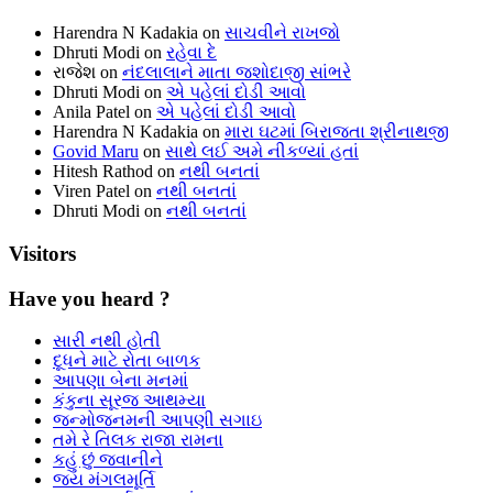
Harendra N Kadakia
on
સાચવીને રાખજો
Dhruti Modi
on
રહેવા દે
રાજેશ
on
નંદલાલાને માતા જશોદાજી સાંભરે
Dhruti Modi
on
એ પહેલાં દોડી આવો
Anila Patel
on
એ પહેલાં દોડી આવો
Harendra N Kadakia
on
મારા ઘટમાં બિરાજતા શ્રીનાથજી
Govid Maru
on
સાથે લઈ અમે નીકળ્યાં હતાં
Hitesh Rathod
on
નથી બનતાં
Viren Patel
on
નથી બનતાં
Dhruti Modi
on
નથી બનતાં
Visitors
Have you heard ?
સારી નથી હોતી
દૂધને માટે રોતા બાળક
આપણા બેના મનમાં
કંકુના સૂરજ આથમ્યા
જન્મોજનમની આપણી સગાઇ
તમે રે તિલક રાજા રામના
કહું છું જવાનીને
જય મંગલમૂર્તિ