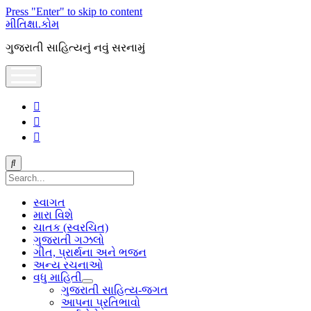
Press "Enter" to skip to content
મીતિક્ષા.કોમ
ગુજરાતી સાહિત્યનું નવું સરનામું
open
menu
facebook
youtube
hello@mitixa.com
Search
સ્વાગત
મારા વિશે
ચાતક (સ્વરચિત)
ગુજરાતી ગઝલો
ગીત, પ્રાર્થના અને ભજન
અન્ય રચનાઓ
વધુ માહિતી
open
ગુજરાતી સાહિત્ય-જગત
dropdown
આપના પ્રતિભાવો
menu