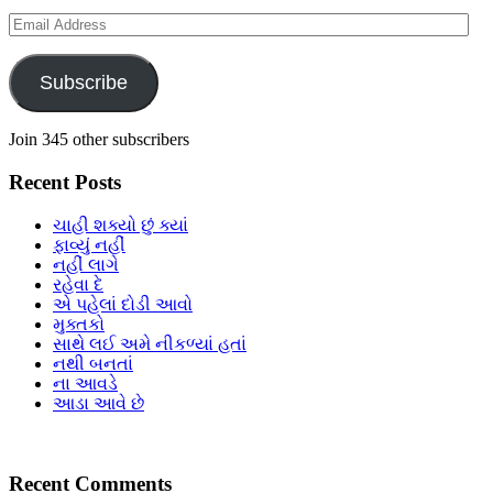
Email
Address
Subscribe
Join 345 other subscribers
Recent Posts
ચાહી શક્યો છું ક્યાં
ફાવ્યું નહીં
નહીં લાગે
રહેવા દે
એ પહેલાં દોડી આવો
મુક્તકો
સાથે લઈ અમે નીકળ્યાં હતાં
નથી બનતાં
ના આવડે
આડા આવે છે
Recent Comments