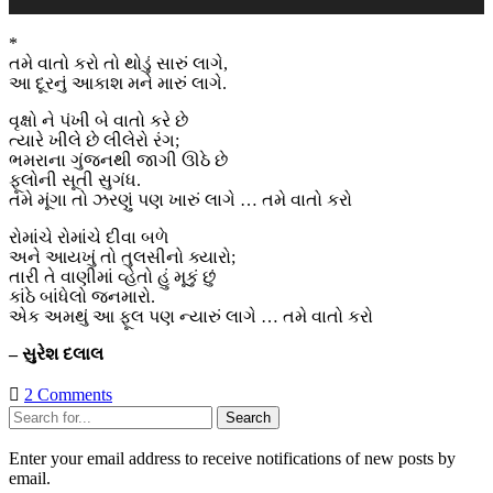
*
તમે વાતો કરો તો થોડું સારું લાગે,
આ દૂરનું આકાશ મને મારું લાગે.
વૃક્ષો ને પંખી બે વાતો કરે છે
ત્યારે ખીલે છે લીલેરો રંગ;
ભમરાના ગુંજનથી જાગી ઊઠે છે
ફૂલોની સૂતી સુગંધ.
તમે મૂંગા તો ઝરણું પણ ખારું લાગે … તમે વાતો કરો
રોમાંચે રોમાંચે દીવા બળે
અને આયખું તો તુલસીનો ક્યારો;
તારી તે વાણીમાં વ્હેતો હું મૂકું છું
કાંઠે બાંધેલો જનમારો.
એક અમથું આ ફૂલ પણ ન્યારું લાગે … તમે વાતો કરો
– સુરેશ દલાલ
2 Comments
Sidebar
Search
Enter your email address to receive notifications of new posts by
email.