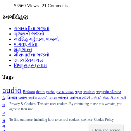
53569 Views | 21 Comments
સ્વર્ગારોહણ
ગંગાસતીના ભજનો
ગુજરાતી ભજનો
નરસિંહ મહેતાના ભજનો
ભગવદ્ ગીતા
મહાભારત
મીરાંબાઈના ભજનો
રામચરિતમાનસ
વિષ્ણુસહસ્ત્રનામ
Tags
audio
Befaam
death
garba
गज़ल
અનુરાધા પૌંડવાલ
jose feliciano
અછાંદસ
અવિનાશ વ્યાસ
આશા ભોંસલે
આસિમ રાંદેરી
આદિલ મન્સૂરી
કંકોતરી
કંકોત્રી
ગંગા સતી
ગઝલ
ગીત
ગુજરાતી
Privacy & Cookies: This site uses cookies. By continuing to use this website, you
ગુજરાતી ગઝલ
ગઝલ
ગની દહીંવાલા
ગુજરાતી
agree to their use.
ચાતક
ગઝલ
ચાતક
જગદીશ જોષી
દક્ષેશ
નરસિંહ
ઝવેરચંદ મેઘાણી
મનહર ઉધાસ
To find out more, including how to control cookies, see here:
Cookie Policy
મહેતા
પ્રાર્થના
પુરુષોત્તમ ઉપાધ્યાય
ભજન
પ્રતિકાવ્ય
બેફામ
મુક્તક
શૂન્ય
મારા તરફથી
મુકેશ
મૃત્યુ
યોગેશ્વરજી
રાજેન્દ્ર શુકલ
રાવજી પટેલ