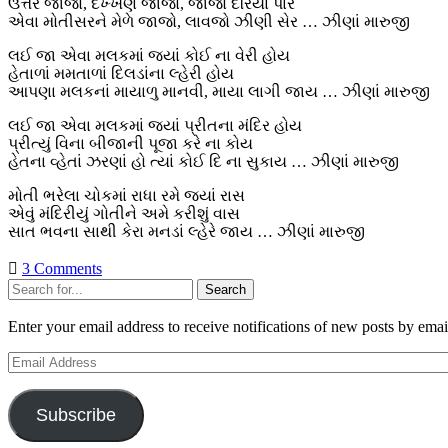
ઉત્તર જાજો, દખ્ખણ જાજો, જાજો દરિયા પાર
એવા મોતીસરને મેળે જાજો, લાવજો ઝીણી સેર … ઝીણાં મારુજી
લઈ જા એવા મલકમાં જ્યાં કોઈ ના વેરી હોય
હેતાળાં મમતાળાં દિલડાંના લ્હેરી હોય
આપણા મલકનાં માયાળુ માનવી, માયા લાગી જાય … ઝીણાં મારુજી
લઈ જા એવા મલકમાં જ્યાં પ્રીતના મંદિર હોય
પ્રીત્યું વિના બીજાની પૂજા કરે ના કોય
હેતના વ્હેતાં ઝરણાં હો ત્યાં કોઈ દિ ના સુકાય … ઝીણાં મારુજી
મોતી ભરેલા ચોકમાં રાધા રમે જ્યાં રાસ
એવું મંદિરીયું ગોતીને અમે કરીશું વાસ
સાત ભવના સાથી કેરા મનડાં લ્હેરે જાય … ઝીણાં મારુજી
3 Comments
Sidebar
Search
Enter your email address to receive notifications of new posts by emai
Email
Address
Subscribe