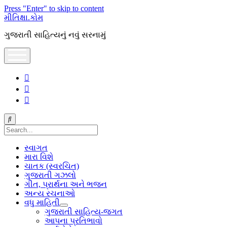
Press "Enter" to skip to content
મીતિક્ષા.કોમ
ગુજરાતી સાહિત્યનું નવું સરનામું
open
menu
facebook
youtube
hello@mitixa.com
Search
સ્વાગત
મારા વિશે
ચાતક (સ્વરચિત)
ગુજરાતી ગઝલો
ગીત, પ્રાર્થના અને ભજન
અન્ય રચનાઓ
વધુ માહિતી
open
ગુજરાતી સાહિત્ય-જગત
dropdown
આપના પ્રતિભાવો
menu