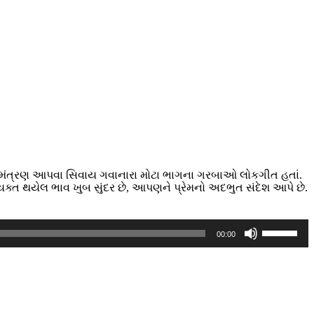
મંત્રણ આપવા સિવાય ગવાનારા મોટા ભાગના ગરબાઓ લોકગીત હતાં.
્ત થયેલ ભાવ ખુબ સુંદર છે, આપણને પ્રેમનો અદભુત સંદેશ આપે છે.
Use
00:00
Up/Down
Arrow
keys
to
increase
or
decrease