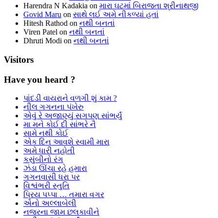
Harendra N Kadakia
on
મારા ઘટમાં બિરાજતા શ્રીનાથજી
Govid Maru
on
સાથે લઈ અમે નીકળ્યાં હતાં
Hitesh Rathod
on
નથી બનતાં
Viren Patel
on
નથી બનતાં
Dhruti Modi
on
નથી બનતાં
Visitors
Have you heard ?
પાંદડી વાયરાને વળગી શું કામ ?
નીલ ગગનના પંખેરુ
એવું રે અજાણ્યું સગપણ સાંભર્યું
મા મને કોઈ દી સાંભરે નૈ
સામે નથી કોઈ
એક દિન આવશે સ્વામી મારા
અમે ધારી નહોતી
કસુંબીનો રંગ
ઝંડા ઊંચા રહે હમારા
ગગનવાસી ધરા પર
વિશ્વંભરી સ્તુતિ
પ્રિય પપ્પા … તમારા વગર
એનો અલ્લાબેલી
નજરના જામ છલકાવીને