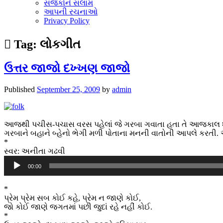
સર્જકોને સલામ
આપની રચનાઓ
Privacy Policy
Tag:
લોકગીત
ઉત્તર જાજો દખ્ખણ જાજો
Published
September 25, 2009
by
admin
આજથી પચીસ-પચાસ વરસ પહેલાં જે ગરબા ગવાતા હતા તે આજકાલ શોધ
ગરબાને બહાને બ્હેનો ભેગી મળી પોતાના મનની વાતોની આપલે કરતી. 
*
સ્વર: અનીતા ગઢવી
Audio
00:00
Player
*
પ્રેમ પ્રેમ સબ કોઈ કહે, પ્રેમ ન જાણે કોઈ,
જો કોઈ જાણે જગતમાં પછી જુદાં રહે નહીં કોઈ.
*