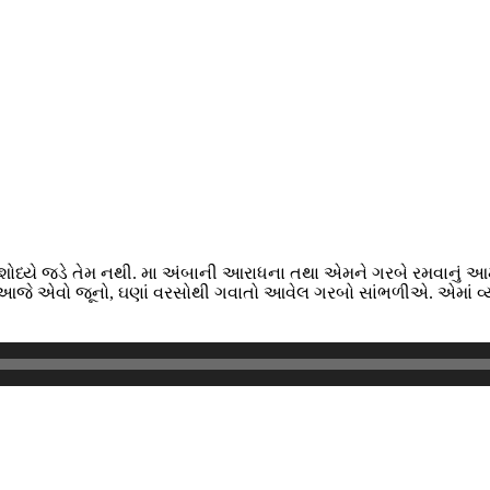
્યે જડે તેમ નથી. મા અંબાની આરાધના તથા એમને ગરબે રમવાનું આ
આજે એવો જૂનો, ઘણાં વરસોથી ગવાતો આવેલ ગરબો સાંભળીએ. એમાં વ્યક