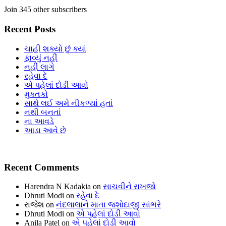
Join 345 other subscribers
Recent Posts
ચાહી શક્યો છું ક્યાં
ફાવ્યું નહીં
નહીં લાગે
રહેવા દે
એ પહેલાં દોડી આવો
મુક્તકો
સાથે લઈ અમે નીકળ્યાં હતાં
નથી બનતાં
ના આવડે
આડા આવે છે
Recent Comments
Harendra N Kadakia
on
સાચવીને રાખજો
Dhruti Modi
on
રહેવા દે
રાજેશ
on
નંદલાલાને માતા જશોદાજી સાંભરે
Dhruti Modi
on
એ પહેલાં દોડી આવો
Anila Patel
on
એ પહેલાં દોડી આવો