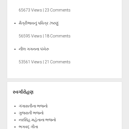
65673 Views | 23 Comments
મૈત્રીભાવનું પવિત્ર ઝરણું
56595 Views | 18 Comments
નીલ ગગનના પંખેરુ
53561 Views | 21 Comments
સ્વર્ગારોહણ
ગંગાસતીના ભજનો
ગુજરાતી ભજનો
નરસિંહ મહેતાના ભજનો
ભગવદ્ ગીતા