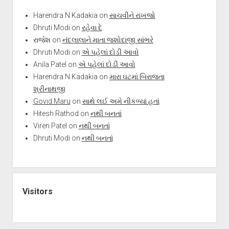
Harendra N Kadakia
on
સાચવીને રાખજો
Dhruti Modi
on
રહેવા દે
રાજેશ
on
નંદલાલાને માતા જશોદાજી સાંભરે
Dhruti Modi
on
એ પહેલાં દોડી આવો
Anila Patel
on
એ પહેલાં દોડી આવો
Harendra N Kadakia
on
મારા ઘટમાં બિરાજતા
શ્રીનાથજી
Govid Maru
on
સાથે લઈ અમે નીકળ્યાં હતાં
Hitesh Rathod
on
નથી બનતાં
Viren Patel
on
નથી બનતાં
Dhruti Modi
on
નથી બનતાં
Visitors