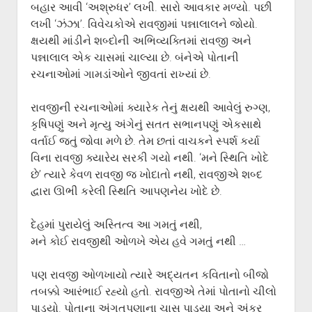
બહાર આવી ‘અશ્રુધર’ લખી. સારો આવકાર મળ્યો. પછી
લખી ‘ઝંઝા’. વિવેચકોએ રાવજીમાં પન્નાલાલને જોયો.
ક્ષયથી માંડીને શબ્દોની અભિવ્યક્તિમાં રાવજી અને
પન્નાલાલ એક ચાસમાં ચાલ્યા છે. બંનેએ પોતાની
રચનાઓમાં ગામડાંઓને જીવતાં રાખ્યાં છે.
રાવજીની રચનાઓમાં ક્યારેક તેનું ક્ષયથી આવેલું રુગ્ણ,
કૃષિપણું અને મૃત્યુ અંગેનું સતત સભાનપણું એકસાથે
વર્તાઈ જતું જોવા મળે છે. તેમ છતાં વાચકને સ્પર્શ કર્યા
વિના રાવજી ક્યારેય સરકી ગયો નથી. ‘મને સ્થિતિ ખોદે
છે’ ત્યારે કેવળ રાવજી જ ખોદાતો નથી, રાવજીએ શબ્દ
દ્વારા ઊભી કરેલી સ્થિતિ આપણનેય ખોદે છે.
દેહમાં પુરાયેલું અસ્તિત્વ આ ગમતું નથી,
મને કોઈ રાવજીથી ઓળખે એય હવે ગમતું નથી …
પણ રાવજી ઓળખાયો ત્યારે અદ્યતન કવિતાનો બીજો
તબક્કો આરંભાઈ રહ્યો હતો. રાવજીએ તેમાં પોતાનો ચીલો
પાડ્યો. પોતાના અંગતપણાના ચાસ પાડ્યા અને અંકુર