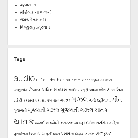
મહાભારત
મીરાંબાઈના ભજનો
રામચરિતમાનસ
વિષ્ણુસહસ્ત્રનામ
Tags
audio
Befaam
death
garba
गज़ल
jose feliciano
અછાંદસ
અવિનાશ વ્યાસ
અનુરાધા પૌંડવાલ
આશા ભોંસલે
આસિમ
આદિલ મન્સૂરી
ગઝલ
ગીત
ગઝલ
રાંદેરી
ગની દહીંવાલા
કંકોતરી
કંકોત્રી
ગંગા સતી
ગુજરાતી ગઝલ
ગુજરાતી ગઝલ
ચાતક
ગુજરાતી
ચાતક
જગદીશ જોષી
દક્ષેશ
નરસિંહ મહેતા
ઝવેરચંદ મેઘાણી
મનહર
પ્રાર્થના
પુરુષોત્તમ ઉપાધ્યાય
ભજન
પ્રતિકાવ્ય
બેફામ