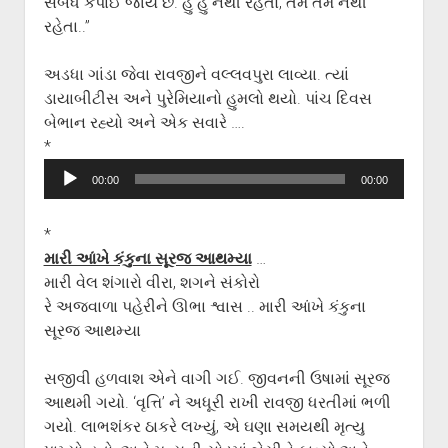
સંબંધ કપાઈ જાય છે. હું હું નથી રહેતો, તમે તમે નથી
રહેતા..”
અડધા ગાંડા જેવા રાવજીને વલ્લવપુરા લાવ્યા. ત્યાં
ડાયાબીટીસ અને પુરેમિયાનો હુમલો થયો. પાંચ દિવસ
બેભાન રહ્યો અને એક સવારે ….
*
Audio
00:00
00:00
Player
*
મારી આંખે કંકુના સૂરજ આથમ્યા
…
મારી વેલ શંગારો વીરા, શગને સંકોરો
રે અજવાળા પહેરીને ઊભા શ્વાસ .. મારી આંખે કંકુના
સૂરજ આથમ્યા
સજીવી હળવાશ એને વાગી ગઈ. જીવનની ઉષામાં સૂરજ
આથમી ગયો. ‘વૃત્તિ’ ને અધૂરી રાખી રાવજી ધરતીમાં ભળી
ગયો. લાભશંકર ઠાકરે લખ્યું, એ ઘણા સમયથી મૃત્યુ