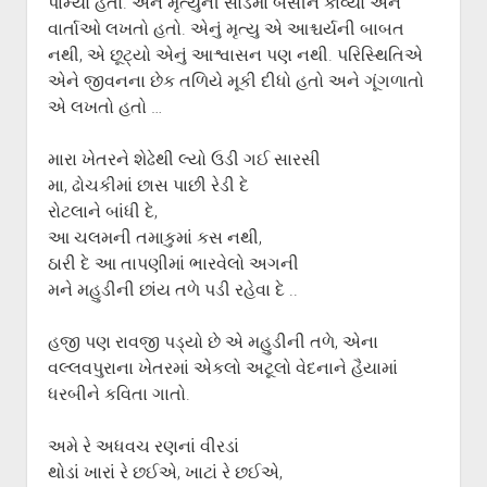
પામ્યો હતો. અને મૃત્યુની સોડમાં બેસીને કાવ્યો અને
વાર્તાઓ લખતો હતો. એનું મૃત્યુ એ આશ્ચર્યની બાબત
નથી, એ છૂટ્યો એનું આશ્વાસન પણ નથી. પરિસ્થિતિએ
એને જીવનના છેક તળિયે મૂકી દીધો હતો અને ગૂંગળાતો
એ લખતો હતો …
મારા ખેતરને શેઢેથી લ્યો ઉડી ગઈ સારસી
મા, ઢોચકીમાં છાસ પાછી રેડી દે
રોટલાને બાંધી દે,
આ ચલમની તમાકુમાં કસ નથી,
ઠારી દે આ તાપણીમાં ભારવેલો અગની
મને મહુડીની છાંય તળે પડી રહેવા દે ..
હજી પણ રાવજી પડ્યો છે એ મહુડીની તળે, એના
વલ્લવપુરાના ખેતરમાં એકલો અટૂલો વેદનાને હૈયામાં
ધરબીને કવિતા ગાતો.
અમે રે અધવચ રણનાં વીરડાં
થોડાં ખારાં રે છઈએ, ખાટાં રે છઈએ,