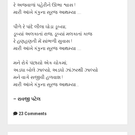
રે અજવાળાં પહેરીને ઊભા શ્વાસ !
મારી આંખે કંકુના સૂરજ આથમ્યા ….
પીળે રે પાંદે લીલા ઘોડા ડૂબ્યા;
ડૂબ્યાં અલકાતાં રાજ, ડૂબ્યાં મલકાતાં કાજ
રે હણહણતી મેં સાંભળી સુવાસ !
મારી આંખે કંકુના સૂરજ આથમ્યા ….
મને રોકે પંછાયો એક ચોકમાં;
અડધા બોલે ઝાલ્યો; અડધો ઝાંઝરથી ઝાલ્યો
મને વાગે સજીવી હળવાશ !
મારી આંખે કંકુના સૂરજ આથમ્યા…
– રાવજી પટેલ
23 Comments
Sidebar