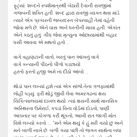
ફૂટ્યાં. શબ્દને સ્પર્શમાત્રથી બેઠારી દેવાની રાવજીમાં
ગજબની શક્તિ હતી. શબ્દ દ્વારા રાવજી વ્યક્ત થવા માંડે
ત્યારે એક પ્રકારની જબરદસ્ત બેપરવાહી તેમાં વહેતી
જોવા મળે છે. એને ઘાસ અને ધરતીની માયા હતી. એકાંત
એને કઠતું હતું. ગીધ જેવા મૃત્યુના ઓછાયામાંથી બહાર
ધસી આવવા એ મથતો હતો …
વાગે વહાણટાની વાતો, ખરતું પાન આંખનું વાગે
વાગે કન્યાની પીઠનો પીળો પડછાયો
હરતો ફરતો હજી અમે ના દીઠો આંબો …
થોડાં પાન લખ્યાં હશે ત્યાં એક સાંજે તેના ગળફામાંથી
લોહી પડ્યું. ફરી થોડું જીવી લેવા અમરગઢના ક્ષય
ચિકિત્સાલયમાં દાખલ થયો. ત્યાં ક્ષયની સાથે માનસિક
અસ્થિરતા ઉમેરાઈ, કપડાં વિના વોર્ડમાં દોડતો, પાણી
આપનાર પર કોગળા કરી થૂંકતો, આખી રાત જાગી મોત
વિશે લખ્યો કરતો …. “મને એમ થયું કે હું મરી ગયો છું અને
મને બાળી નાખે છે. બળી ગયા પછી તો જગત સાથેના બધા