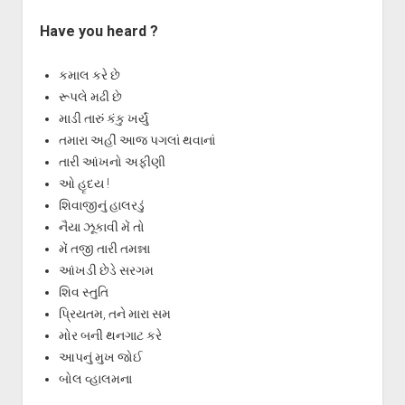
Have you heard ?
કમાલ કરે છે
રૂપલે મઢી છે
માડી તારું કંકુ ખર્યું
તમારા અહીં આજ પગલાં થવાનાં
તારી આંખનો અફીણી
ઓ હૃદય !
શિવાજીનું હાલરડું
નૈયા ઝૂકાવી મેં તો
મેં તજી તારી તમન્ના
આંખડી છેડે સરગમ
શિવ સ્તુતિ
પ્રિયતમ, તને મારા સમ
મોર બની થનગાટ કરે
આપનું મુખ જોઈ
બોલ વ્હાલમના