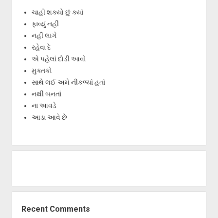
ચાહી શક્યો છું ક્યાં
ફાવ્યું નહીં
નહીં લાગે
રહેવા દે
એ પહેલાં દોડી આવો
મુક્તકો
સાથે લઈ અમે નીકળ્યાં હતાં
નથી બનતાં
ના આવડે
આડા આવે છે
Recent Comments