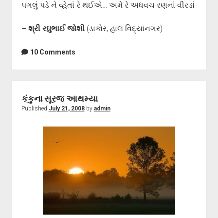
પગલું પડે ને વ્હેતાં રે થઈએ… અમે રે અધવચ રણનાં વીરડાં
– શ્રી રઘુભાઈ જોશી
(ડાકોર, હાલ વિદ્યાનગર)
10 Comments
કંકુના સૂરજ આથમ્યા
Published
July 21, 2008
by
admin