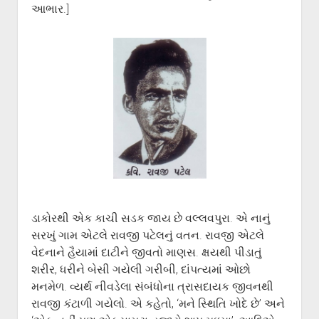
ગુજરાતી સાહિત્ય-જગત
menu
આભાર.]
આપના પ્રતિભાવો
સર્જકોને સલામ
આપની રચનાઓ
Privacy Policy
ડાકોરથી એક કાચી સડક જાય છે વલ્લવપુરા. એ નાનું
સરખું ગામ એટલે રાવજી પટેલનું વતન. રાવજી એટલે
વેદનાને હૈયામાં દાટીને જીવતો માણસ. ક્ષયથી પીડાતું
શરીર, ધરીને બેસી ગયેલી ગરીબી, દાંપત્યમાં ઓછો
મનમેળ. વ્યર્થ નીવડેલા સંબંધોના ત્રાસદાયક જીવનથી
રાવજી કંટાળી ગયેલો. એ કહેતો, ‘મને સ્થિતિ ખોદે છે’ અને