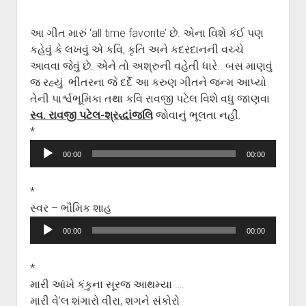
આ ગીત મારું ‘all time favorite’ છે. એના વિશે કંઈ પણ
કહેવું કે લખવું એ કવિ, કૃતિ અને કદરદાનની વચ્ચે
આવવા જેવું છે. એને તો અશ્રુની વહેતી ધારે.. બસ માણવું
જ રહ્યું. ભીતરના જે દર્દે આ કરુણ ગીતને જન્મ આપ્યો
તેની પાર્શ્વભૂમિકા તથા કવિ રાવજી પટેલ વિશે વધુ જાણવા
સ્વ. રાવજી પટેલ-શ્રદ્ધાંજલિ
જોવાનું ભૂલતા નહીં.
*
Audio
00:00
00:00
Player
*
સ્વર – ભૌમિક શાહ
Audio
00:00
00:00
Player
*
મારી આંખે કંકુના સૂરજ આથમ્યા ….
મારી વે’લ શંગારો વીરા, શગને સંકોરો