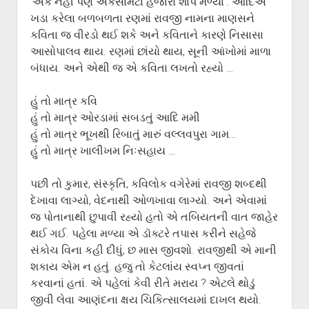
‘એક નહીં પણ એકસામટા હજારો શાપ મળ્યા’. આદિએ
ખડા કરેલા બળબળતા રણમાં રાવજી નામના માણસને
કવિતા જ વીરડો થઈ શકે અને કવિતાને કારણે નિસાસા
આસોપાલવ થાય. રણમાં છાંયો થાય, સૂની આંખોમાં માળા
બંધાય. અને એથી જ એ કવિતા લખતો રહ્યો …
હું તો માત્ર કવિ
હું તો માત્ર ઓરડામાં સબડતું આદિ મમી
હું તો માત્ર ભૂખથી રિબાતું મારું વલ્લવપુરા ગામ…
હું તો માત્ર ખાલીખમ નિઃસહાય …
પછી તો કુમાર, સંસ્કૃતિ, કવિલોક વગેરેમાં રાવજી શબ્દથી
દેખાવા લાગ્યો, વેદનાથી ઓળખાવા લાગ્યો. અને એવામાં
જ પોતાનાથી છુપાવી રહ્યો હતો એ તબિયતની વાત જાહેર
થઈ ગઈ. પહેલા મળ્યા એ ડૉક્ટરે તપાસ કરીને સહેજે
સંકોચ વિના કહી દીધું, છ માસ જીવશો. રાવજીથી એ માની
શકાય એમ ન હતું. હજુ તો કેટલાંય સ્વપ્ન જીવતાં
કરવાનાં હતાં. એ પહેલાં કેવી રીતે મરાય ? એટલે થોડું
જીવી લેવા આણંદના ક્ષય ચિકિત્સાલયમાં દાખલ થયો.