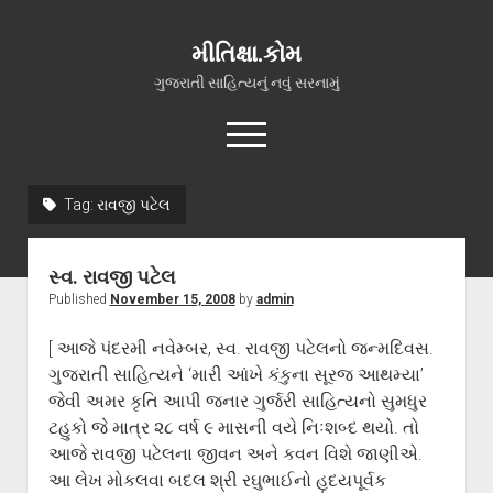
મીતિક્ષા.કોમ
ગુજરાતી સાહિત્યનું નવું સરનામું
open
menu
facebook
youtube
hello@mitixa.com
Tag:
રાવજી પટેલ
સ્વાગત
સ્વ. રાવજી પટેલ
મારા વિશે
Published
November 15, 2008
by
admin
ચાતક (સ્વરચિત)
[ આજે પંદરમી નવેમ્બર, સ્વ. રાવજી પટેલનો જન્મદિવસ.
ગુજરાતી ગઝલો
ગુજરાતી સાહિત્યને ‘મારી આંખે કંકુના સૂરજ આથમ્યા’
ગીત, પ્રાર્થના અને ભજન
જેવી અમર કૃતિ આપી જનાર ગુર્જરી સાહિત્યનો સુમધુર
ટહુકો જે માત્ર ૨૮ વર્ષ ૯ માસની વયે નિઃશબ્દ થયો. તો
અન્ય રચનાઓ
આજે રાવજી પટેલના જીવન અને કવન વિશે જાણીએ.
open
વધુ માહિતી
આ લેખ મોકલવા બદલ શ્રી રઘુભાઈનો હૃદયપૂર્વક
dropdown