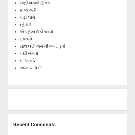
ચાહી શક્યો છું ક્યાં
ફાવ્યું નહીં
નહીં લાગે
રહેવા દે
એ પહેલાં દોડી આવો
મુક્તકો
સાથે લઈ અમે નીકળ્યાં હતાં
નથી બનતાં
ના આવડે
આડા આવે છે
Recent Comments