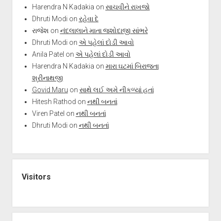
Harendra N Kadakia
on
સાચવીને રાખજો
Dhruti Modi
on
રહેવા દે
રાજેશ
on
નંદલાલાને માતા જશોદાજી સાંભરે
Dhruti Modi
on
એ પહેલાં દોડી આવો
Anila Patel
on
એ પહેલાં દોડી આવો
Harendra N Kadakia
on
મારા ઘટમાં બિરાજતા
શ્રીનાથજી
Govid Maru
on
સાથે લઈ અમે નીકળ્યાં હતાં
Hitesh Rathod
on
નથી બનતાં
Viren Patel
on
નથી બનતાં
Dhruti Modi
on
નથી બનતાં
Visitors