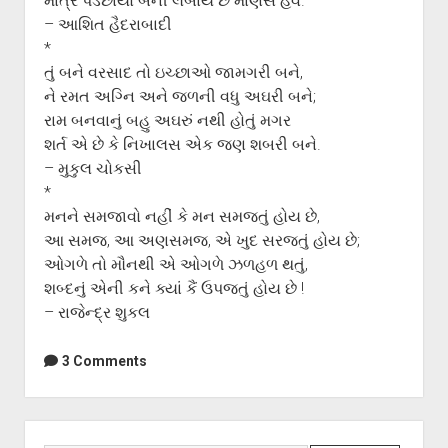
માત્ર પડછાયો બની લંબાય છે માણસ હવે.
– આશિત હૈદરાબાદી
*
તું બને વરસાદ તો ઇચ્છાઓ જામગરી બને,
ને રમત અગ્નિ અને જળની વધુ અઘરી બને;
રામ બનવાનું બહુ અઘરું નથી હોતું મગર
શર્ત એ છે કે નિખાલસ એક જણ શબરી બને.
– મુકુલ ચોકસી
*
મનને સમજાવો નહીં કે મન સમજતું હોય છે,
આ સમજ, આ અણસમજ, એ ખુદ સરજતું હોય છે;
ઓગળે તો મૌનથી એ ઓગળે ઝળહળ થતું,
શબ્દનું એની કને ક્યાં કૈં ઉપજતું હોય છે !
– રાજેન્દ્ર શુકલ
3 Comments
Sidebar