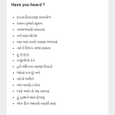
Have you heard ?
દાડમડીના દાણા રાતાચોળ
ચમન તુજને સુમન
કાજળભર્યા નયનનાં
તને મારા સોગંદ
બાર બાર વરસે નવાણ ગળાવ્યાં
તમે રે તિલક રાજા રામના
હુ તુ તુ તુ
કસુંબીનો રંગ
હવે મંદિરના બારણા ઉઘાડો
જોયાં કરું છું તને
ખોબો ભરીને
બંધ બારણે ટકોરા
લ્યો અમે તો આ ચાલ્યા
હું હાથને મારા ફેલાવું
એક દિન આવશે સ્વામી મારા