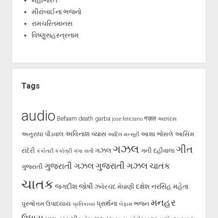
મહાભારત
મીરાંબાઈના ભજનો
રામચરિતમાનસ
વિષ્ણુસહસ્ત્રનામ
Tags
audio
Befaam
death
garba
गज़ल
jose feliciano
અછાંદસ
અવિનાશ વ્યાસ
અનુરાધા પૌંડવાલ
આશા ભોંસલે
આસિમ
આદિલ મન્સૂરી
ગઝલ
ગીત
ગઝલ
રાંદેરી
ગની દહીંવાલા
કંકોતરી
કંકોત્રી
ગંગા સતી
ગુજરાતી ગઝલ
ગુજરાતી ગઝલ
ચાતક
ગુજરાતી
ચાતક
જગદીશ જોષી
દક્ષેશ
નરસિંહ મહેતા
ઝવેરચંદ મેઘાણી
મનહર
પ્રાર્થના
પુરુષોત્તમ ઉપાધ્યાય
ભજન
પ્રતિકાવ્ય
બેફામ