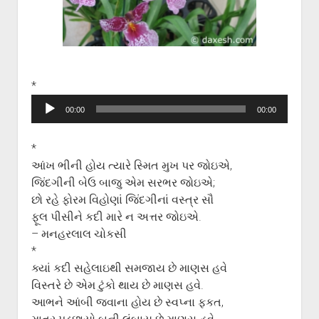
ગુજરાતી સાહિત્ય-જગત
menu
આપના પ્રતિભાવો
સર્જકોને સલામ
આપની રચનાઓ
*
Privacy Policy
Audio
00:00
00:00
Player
*
આંખ ભીની હોય ત્યારે સ્મિત મુખ પર જોઇએ,
જિંદગીની બેઉ બાજુ એમ સરભર જોઇએ;
છો રહે ફોરમ વિહોણાં જિંદગીનાં વસ્ત્ર સૌ
ફૂલ પીસીને કદી મારે ન અત્તર જોઇએ.
– મનહરલાલ ચોકસી
*
ક્યાં કદી સહેલાઇથી સમજાય છે માણસ હવે
વિસ્તરે છે એમ ટુંકો થાય છે માણસ હવે.
આભને આંબી જવાના હોય છે સ્વપ્ના ફકત,