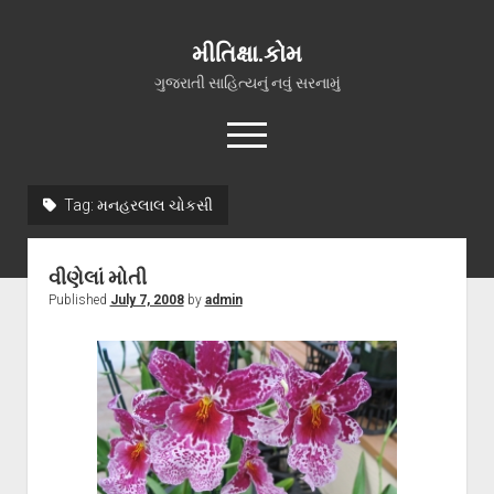
મીતિક્ષા.કોમ
ગુજરાતી સાહિત્યનું નવું સરનામું
open
menu
facebook
youtube
hello@mitixa.com
Tag:
મનહરલાલ ચોકસી
સ્વાગત
વીણેલાં મોતી
મારા વિશે
Published
July 7, 2008
by
admin
ચાતક (સ્વરચિત)
ગુજરાતી ગઝલો
ગીત, પ્રાર્થના અને ભજન
અન્ય રચનાઓ
open
વધુ માહિતી
dropdown