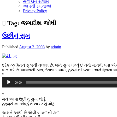
સર્જકોને સલામ
આપની રચનાઓ
Privacy Policy
Tag:
જગદીશ જોષી
ઉછીનું સુખ
Published
August 2, 2008
by
admin
દરેક વ્યક્તિને સુખની તલાશ છે. જેને સુખ મળ્યું છે તેવો માનવી
વાત કરે છે. બાવળની ડાળ, રેતાળ સંબધો, હરણાંની પ્યાસ અને ધૂળના વ
*
Audio
00:00
Player
*
મને આપો ઉછીનું સુખ થોડું,
હજીયે ના એવડું તે થઇ ગયું મોડું.
અમને આપી છે એવી બાવળની ડાળ