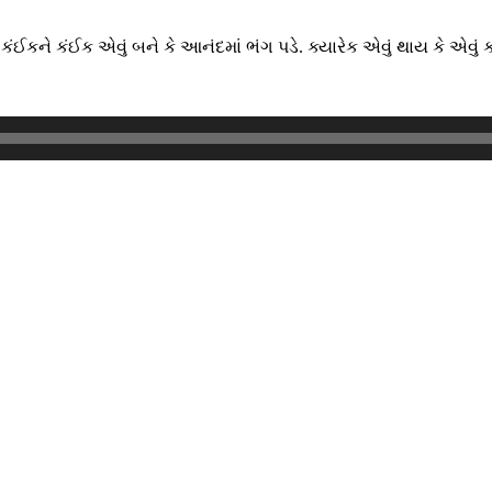
ંઈકને કંઈક એવું બને કે આનંદમાં ભંગ પડે. ક્યારેક એવું થાય કે એવ