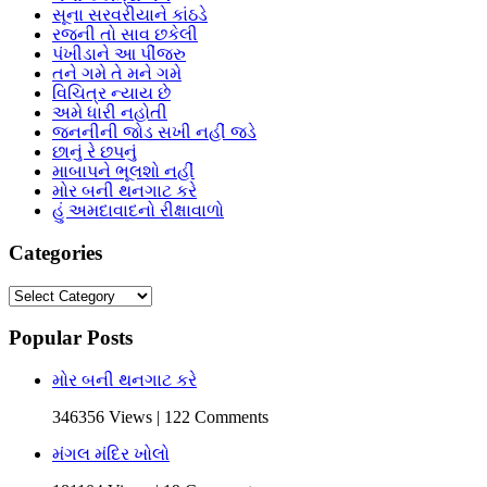
સૂના સરવરીયાને કાંઠડે
રજની તો સાવ છકેલી
પંખીડાને આ પીંજરુ
તને ગમે તે મને ગમે
વિચિત્ર ન્યાય છે
અમે ધારી નહોતી
જનનીની જોડ સખી નહીં જડે
છાનું રે છપનું
માબાપને ભૂલશો નહીં
મોર બની થનગાટ કરે
હું અમદાવાદનો રીક્ષાવાળો
Categories
Categories
Popular Posts
મોર બની થનગાટ કરે
346356 Views | 122 Comments
મંગલ મંદિર ખોલો