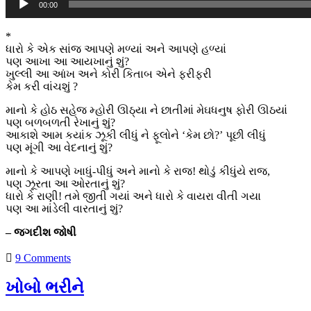
00:00
Player
*
ધારો કે એક સાંજ આપણે મળ્યાં અને આપણે હળ્યાં
પણ આખા આ આયખાનું શું?
ખુલ્લી આ આંખ અને કોરી કિતાબ એને ફરીફરી
કેમ કરી વાંચશું ?
માનો કે હોઠ સહેજ મ્હોરી ઊઠ્યા ને છાતીમાં મેઘધનુષ ફોરી ઊઠયાં
પણ બળબળતી રેખાનું શું?
આકાશે આમ કયાંક ઝૂકી લીધું ને ફૂલોને ‘કેમ છો?’ પૂછી લીધું
પણ મૂંગી આ વેદનાનું શું?
માનો કે આપણે ખાધું-પીધું અને માનો કે રાજ! થોડું કીધુંયે રાજ,
પણ ઝૂરતા આ ઓરતાનું શું?
ધારો કે રાણી! તમે જીતી ગયાં અને ધારો કે વાયરા વીતી ગયા
પણ આ માંડેલી વારતાનું શું?
– જગદીશ જોષી
9 Comments
ખોબો ભરીને