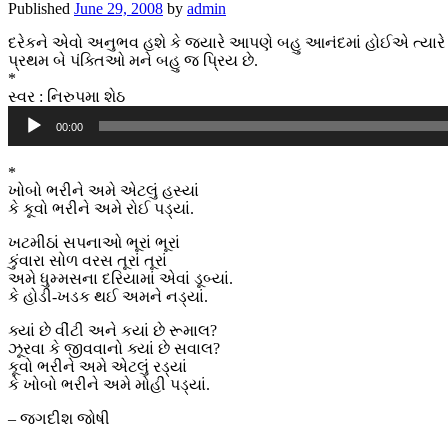
Published
June 29, 2008
by
admin
દરેકને એવો અનુભવ હશે કે જ્યારે આપણે બહુ આનંદમાં હોઈએ ત્યારે ક
પ્રથમ બે પંક્તિઓ મને બહુ જ પ્રિય છે.
*
સ્વર : નિરુપમા શેઠ
Audio
00:00
Player
*
ખોબો ભરીને અમે એટલું હસ્યાં
કે કૂવો ભરીને અમે રોઈ પડ્યાં.
ખટમીઠાં સપનાઓ ભૂરાં ભૂરાં
કુંવારા સોળ વરસ તૂરાં તૂરાં
અમે ધુમ્મસના દરિયામાં એવાં ડૂબ્યાં.
કે હોડી-ખડક થઈ અમને નડ્યાં.
ક્યાં છે વીંટી અને કયાં છે રૂમાલ?
ઝૂરવા કે જીવવાનો ક્યાં છે સવાલ?
કૂવો ભરીને અમે એટલું રડ્યાં
કે ખોબો ભરીને અમે મોહી પડ્યાં.
– જગદીશ જોષી