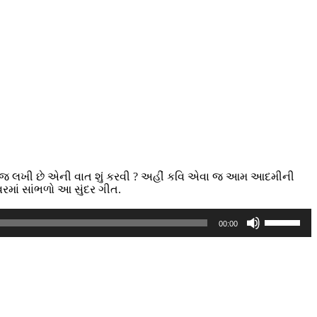
 તરસ જ લખી છે એની વાત શું કરવી ? અહીં કવિ એવા જ આમ આદમીની
વરમાં સાંભળો આ સુંદર ગીત.
Use
00:00
Up/Down
Arrow
keys
to
increase
or
decrease
volume.