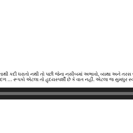
 પણ એનાથી કદી ધરાતો નથી તો પછી જેના નસીબમાં અભાવો, વ્યથા અને
ાદળ … રૂપકો એટલા તો હૃદયસ્પર્શી છે કે વાત નહીં. એટલા જ સુમધુર સ્