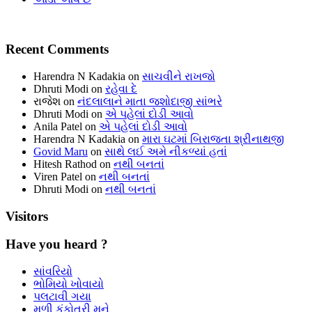
Recent Comments
Harendra N Kadakia
on
સાચવીને રાખજો
Dhruti Modi
on
રહેવા દે
રાજેશ
on
નંદલાલાને માતા જશોદાજી સાંભરે
Dhruti Modi
on
એ પહેલાં દોડી આવો
Anila Patel
on
એ પહેલાં દોડી આવો
Harendra N Kadakia
on
મારા ઘટમાં બિરાજતા શ્રીનાથજી
Govid Maru
on
સાથે લઈ અમે નીકળ્યાં હતાં
Hitesh Rathod
on
નથી બનતાં
Viren Patel
on
નથી બનતાં
Dhruti Modi
on
નથી બનતાં
Visitors
Have you heard ?
સાંવરિયો
ભોમિયો ખોવાયો
પલટાવી ગયા
મળી કંકોત્રી મને