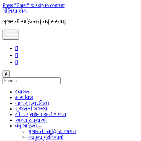
Press "Enter" to skip to content
મીતિક્ષા.કોમ
ગુજરાતી સાહિત્યનું નવું સરનામું
open
menu
facebook
youtube
hello@mitixa.com
Search
સ્વાગત
મારા વિશે
ચાતક (સ્વરચિત)
ગુજરાતી ગઝલો
ગીત, પ્રાર્થના અને ભજન
અન્ય રચનાઓ
વધુ માહિતી
open
ગુજરાતી સાહિત્ય-જગત
dropdown
આપના પ્રતિભાવો
menu