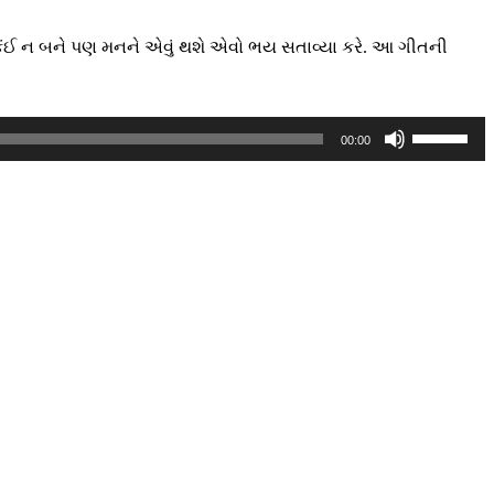
ું કંઈ ન બને પણ મનને એવું થશે એવો ભય સતાવ્યા કરે. આ ગીતની
Use
00:00
Up/Down
Arrow
keys
to
increase
or
decrease
volume.