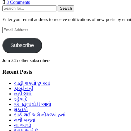
8 Comments
Sidebar
Search
Enter your email address to receive notifications of new posts by emai
Email
Address
Subscribe
Join 345 other subscribers
Recent Posts
ચાહી શક્યો છું ક્યાં
ફાવ્યું નહીં
નહીં લાગે
રહેવા દે
એ પહેલાં દોડી આવો
મુક્તકો
સાથે લઈ અમે નીકળ્યાં હતાં
નથી બનતાં
ના આવડે
આડા આવે છે