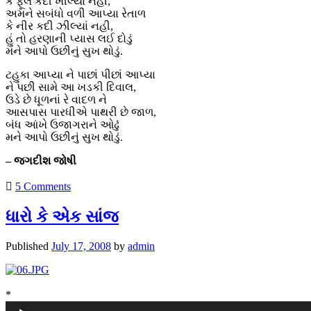
કે ફૂલ કદી ખીલ્યા નહી,
અમને સબંધો વળી આપ્યા રેતાળ
કે નીર કદી ઝીલ્યાં નહી,
હું તો હરણાની પ્યાસ લઈ દોડું
મને આપો ઉછીનું સુખ થોડું.
ટહુકા આપ્યા ને પાછાં પીછાં આપ્યા
ને પછી સામે આ ખડકી દિવાલ,
ઉડે છે ધૂળનાં રે વાદળ ને
આસપાસ પારધીએ પાથરી છે જાળ,
બંધ આંખે ઉજાગરાને ઓઢું
મને આપો ઉછીનું સુખ થોડું.
– જગદીશ જોષી
5 Comments
ધારો કે એક સાંજ
Published
July 17, 2008
by
admin
*
Audio