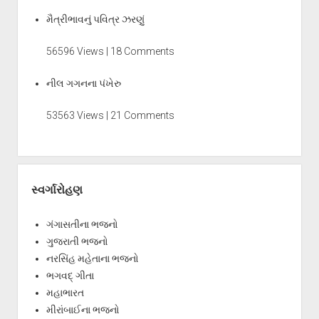
મૈત્રીભાવનું પવિત્ર ઝરણું
56596 Views | 18 Comments
નીલ ગગનના પંખેરુ
53563 Views | 21 Comments
સ્વર્ગારોહણ
ગંગાસતીના ભજનો
ગુજરાતી ભજનો
નરસિંહ મહેતાના ભજનો
ભગવદ્ ગીતા
મહાભારત
મીરાંબાઈના ભજનો