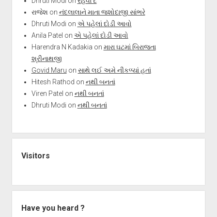
Dhruti Modi
on
રહેવા દે
રાજેશ
on
નંદલાલાને માતા જશોદાજી સાંભરે
Dhruti Modi
on
એ પહેલાં દોડી આવો
Anila Patel
on
એ પહેલાં દોડી આવો
Harendra N Kadakia
on
મારા ઘટમાં બિરાજતા
શ્રીનાથજી
Govid Maru
on
સાથે લઈ અમે નીકળ્યાં હતાં
Hitesh Rathod
on
નથી બનતાં
Viren Patel
on
નથી બનતાં
Dhruti Modi
on
નથી બનતાં
Visitors
Have you heard ?