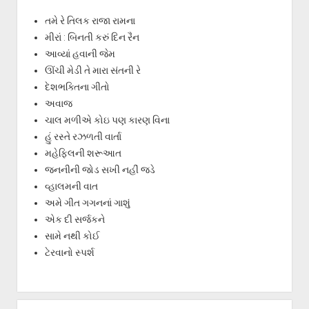
તમે રે તિલક રાજા રામના
મીરાં : બિનતી કરું દિન રૈન
આવ્યાં હવાની જેમ
ઊંચી મેડી તે મારા સંતની રે
દેશભક્તિના ગીતો
અવાજ
ચાલ મળીએ કોઇ પણ કારણ વિના
હું રસ્તે રઝળતી વાર્તા
મહેફિલની શરૂઆત
જનનીની જોડ સખી નહીં જડે
વ્હાલમની વાત
અમે ગીત ગગનનાં ગાશું
એક દી સર્જકને
સામે નથી કોઈ
ટેરવાનો સ્પર્શ