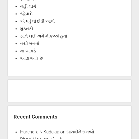
નહીં લાગે
રહેવા દે
એ પહેલાં દોડી આવો
મુક્તકો
સાથે લઈ અમે નીકળ્યાં હતાં
નથી બનતાં
ના આવડે
આડા આવે છે
Recent Comments
Harendra N Kadakia
on
સાચવીને રાખજો