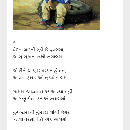
ગુજરાતી સાહિત્ય-જગત
menu
આપના પ્રતિભાવો
સર્જકોને સલામ
આપની રચનાઓ
Privacy Policy
*
વેદના મળતી રહી છે વ્હાલમાં,
આંસુ સૂકાતા નથી રૂમાલમાં.
એ રીતે આપું છું ધરપત હું મને,
આવતાં ડૂસકાંઓ સુધ્ધાં તાલમાં.
ગામમાં આવ્યા ને ઘર આવ્યા નહીં !
આંગણું રોયા કરે એ ખ્યાલમાં.
હર વ્યથાની હોય છે લાંબી ઉમર,
કેટલા વરસો વીતે એક સાલમાં.