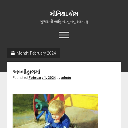
મીતિક્ષા.કોમ
ગુજરાતી સાહિત્યનું નવું સરનામું
open
menu
facebook
youtube
hello@mitixa.com
Month:
February 2024
સ્વાગત
અબ્બીહાલમાં
મારા વિશે
Published
February 1, 2024
by
admin
ચાતક (સ્વરચિત)
ગુજરાતી ગઝલો
ગીત, પ્રાર્થના અને ભજન
અન્ય રચનાઓ
open
વધુ માહિતી
dropdown