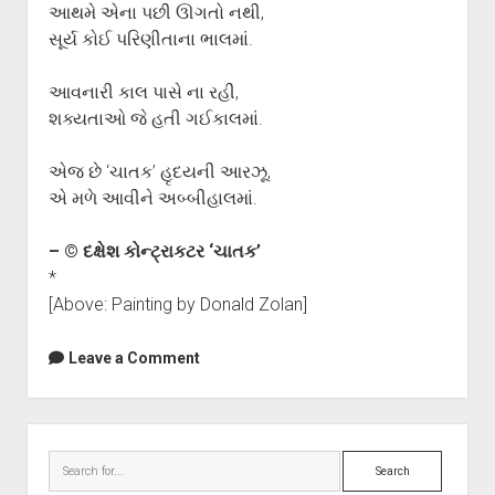
આથમે એના પછી ઊગતો નથી,
સૂર્ય કોઈ પરિણીતાના ભાલમાં.
આવનારી કાલ પાસે ના રહી,
શક્યતાઓ જે હતી ગઈકાલમાં.
એજ છે ‘ચાતક’ હૃદયની આરઝૂ,
એ મળે આવીને અબ્બીહાલમાં.
– © દક્ષેશ કોન્ટ્રાકટર ‘ચાતક’
*
[Above: Painting by Donald Zolan]
Leave a Comment
Sidebar
Search