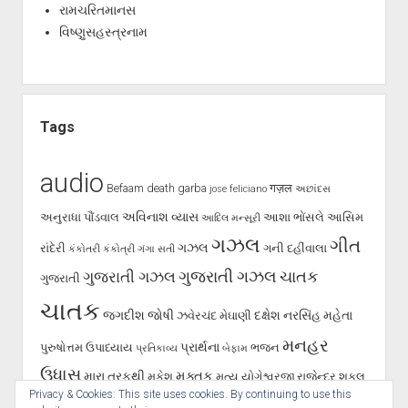
રામચરિતમાનસ
વિષ્ણુસહસ્ત્રનામ
Tags
audio
Befaam
death
garba
गज़ल
jose feliciano
અછાંદસ
અવિનાશ વ્યાસ
અનુરાધા પૌંડવાલ
આશા ભોંસલે
આસિમ
આદિલ મન્સૂરી
ગઝલ
ગીત
ગઝલ
રાંદેરી
ગની દહીંવાલા
કંકોતરી
કંકોત્રી
ગંગા સતી
ગુજરાતી ગઝલ
ગુજરાતી ગઝલ
ચાતક
ગુજરાતી
ચાતક
જગદીશ જોષી
દક્ષેશ
નરસિંહ મહેતા
ઝવેરચંદ મેઘાણી
મનહર
પ્રાર્થના
પુરુષોત્તમ ઉપાધ્યાય
ભજન
પ્રતિકાવ્ય
બેફામ
ઉધાસ
મુક્તક
મારા તરફથી
મુકેશ
મૃત્યુ
યોગેશ્વરજી
રાજેન્દ્ર શુકલ
Privacy & Cookies: This site uses cookies. By continuing to use this
શૂન્ય પાલનપુરી
રાવજી પટેલ
સૈફ પાલનપુરી
હસ્તાક્ષર
સર્જન