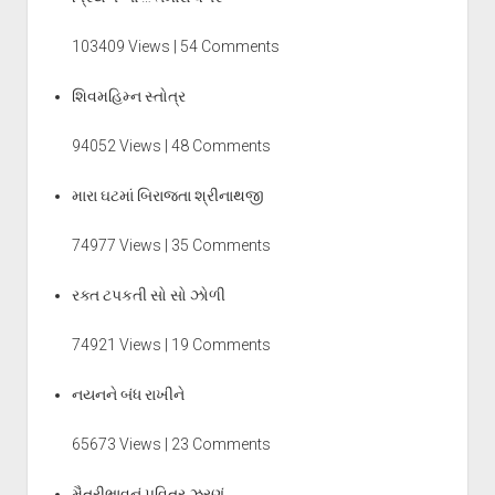
103409 Views | 54 Comments
શિવમહિમ્ન સ્તોત્ર
94052 Views | 48 Comments
મારા ઘટમાં બિરાજતા શ્રીનાથજી
74977 Views | 35 Comments
રક્ત ટપકતી સો સો ઝોળી
74921 Views | 19 Comments
નયનને બંધ રાખીને
65673 Views | 23 Comments
મૈત્રીભાવનું પવિત્ર ઝરણું