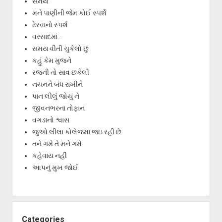
સમય
મને પાણીની જેમ કોઈ સ્પર્શે
ટેરવાનો સ્પર્શ
વરસાદમાં…
સમય વીતી ચુકેલો છું
કહું કેમ મુજને
રજની તો સાવ છકેલી
નયનને બંધ રાખીને
પાન લીલું જોયું ને
જીવનભરના તોફાન
વગડાનો શ્વાસ
જુઓ લીલા કોલેજમાં જઇ રહી છે
તને ગમે તે મને ગમે
કહેવાય નહીં
આપનું મુખ જોઈ
Categories