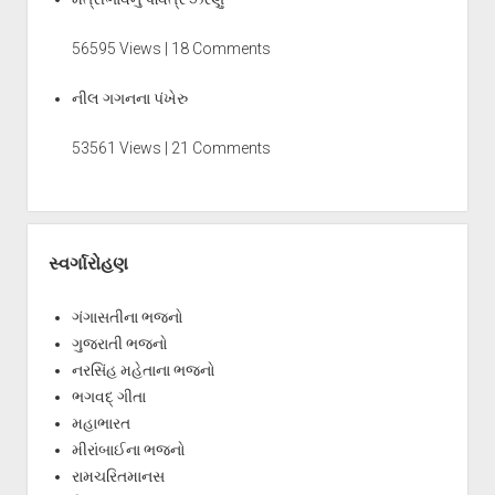
56595 Views | 18 Comments
નીલ ગગનના પંખેરુ
53561 Views | 21 Comments
સ્વર્ગારોહણ
ગંગાસતીના ભજનો
ગુજરાતી ભજનો
નરસિંહ મહેતાના ભજનો
ભગવદ્ ગીતા
મહાભારત
મીરાંબાઈના ભજનો
રામચરિતમાનસ