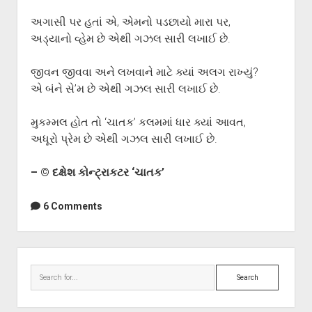
અગાસી પર હતાં એ, એમનો પડછાયો મારા પર,
અડ્યાનો વ્હેમ છે એથી ગઝલ સારી લખાઈ છે.
જીવન જીવવા અને લખવાને માટે ક્યાં અલગ રાખ્યું?
એ બંને સે’મ છે એથી ગઝલ સારી લખાઈ છે.
મુકમ્મલ હોત તો ‘ચાતક’ કલમમાં ધાર ક્યાં આવત,
અધૂરો પ્રેમ છે એથી ગઝલ સારી લખાઈ છે.
– © દક્ષેશ કોન્ટ્રાકટર ‘ચાતક’
6 Comments
Sidebar
Search