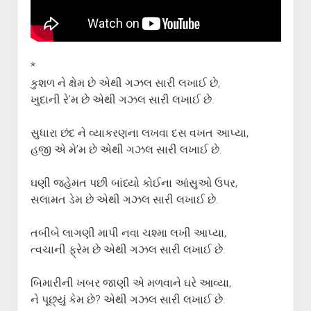
ગુજરાતી સાહિત્ય-જગત
menu
આપના પ્રતિભાવો
સર્જકોને સલામ
*
આપની રચનાઓ
કુશળ ને ક્ષેમ છે એથી ગઝલ સારી લખાઈ છે,
Privacy Policy
ખુદાની રે’મ છે એથી ગઝલ સારી લખાઈ છે.
સુધારા છંદ ને વ્યાકરણના લખવા દસ વખત આપ્યા,
હજી એ મે’મ છે એથી ગઝલ સારી લખાઈ છે.
ઘણી જહેમત પછી બાંધ્યો કોઈના આંસુઓ ઉપર,
સલામત ડેમ છે એથી ગઝલ સારી લખાઈ છે.
તબીબે લાગણી માપી નવા ચશ્મા લખી આપ્યા,
ત્વચાની ફ્રેમ છે એથી ગઝલ સારી લખાઈ છે.
બિમારીની ખબર જાણી એ મળવાને ઘરે આવ્યા,
ને પૂછ્યું કેમ છે? એથી ગઝલ સારી લખાઈ છે.