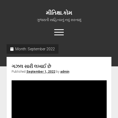
મીતિક્ષા.કોમ
ગુજરાતી સાહિત્યનું નવું સરનામું
open
menu
facebook
youtube
hello@mitixa.com
Month:
September 2022
સ્વાગત
ગઝલ સારી લખાઈ છે
મારા વિશે
Published
September 1, 2022
by
admin
ચાતક (સ્વરચિત)
ગુજરાતી ગઝલો
ગીત, પ્રાર્થના અને ભજન
અન્ય રચનાઓ
open
વધુ માહિતી
dropdown