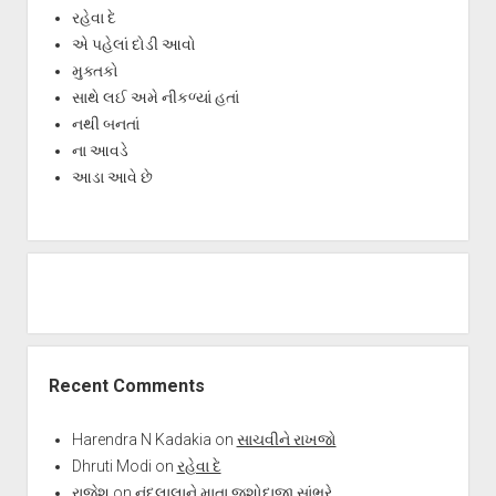
રહેવા દે
એ પહેલાં દોડી આવો
મુક્તકો
સાથે લઈ અમે નીકળ્યાં હતાં
નથી બનતાં
ના આવડે
આડા આવે છે
Recent Comments
Harendra N Kadakia
on
સાચવીને રાખજો
Dhruti Modi
on
રહેવા દે
રાજેશ
on
નંદલાલાને માતા જશોદાજી સાંભરે