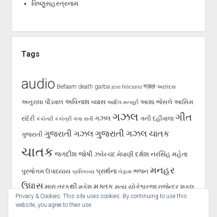
વિષ્ણુસહસ્ત્રનામ
Tags
audio
Befaam
death
garba
गज़ल
jose feliciano
અછાંદસ
અવિનાશ વ્યાસ
અનુરાધા પૌંડવાલ
આશા ભોંસલે
આસિમ
આદિલ મન્સૂરી
ગઝલ
ગીત
ગઝલ
રાંદેરી
ગની દહીંવાલા
કંકોતરી
કંકોત્રી
ગંગા સતી
ગુજરાતી ગઝલ
ગુજરાતી ગઝલ
ચાતક
ગુજરાતી
ચાતક
જગદીશ જોષી
દક્ષેશ
નરસિંહ મહેતા
ઝવેરચંદ મેઘાણી
મનહર
પ્રાર્થના
પુરુષોત્તમ ઉપાધ્યાય
ભજન
પ્રતિકાવ્ય
બેફામ
ઉધાસ
મુક્તક
મારા તરફથી
મુકેશ
મૃત્યુ
યોગેશ્વરજી
રાજેન્દ્ર શુકલ
Privacy & Cookies: This site uses cookies. By continuing to use this
શૂન્ય પાલનપુરી
રાવજી પટેલ
સૈફ પાલનપુરી
હસ્તાક્ષર
સર્જન
website, you agree to their use.