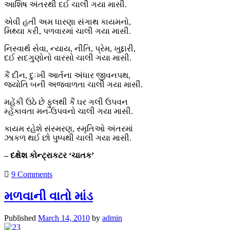
આશિષ અંતરથી દઈ ચાલી ગયા માસી.
એવી હતી અમ ધારણા સંગાથ કાયમનો,
મિથ્યા કરી, પળવારમાં ચાલી ગયા માસી.
નિસ્વાર્થ સેવા, ન્યાય, નીતિ, પ્રેમ, ખુદ્દારી,
દઈ સદગુણોનો વારસો ચાલી ગયા માસી.
કૈં દીન, દુઃખી આર્તના અંધાર જીવનપથ,
જ્યોતિ બની અજવાળતા ચાલી ગયા માસી.
મહેંકી ઉઠે છે ફુલથી કૈં ઘર ગલી ઉપવન
મ્હેંકાવતા મન-ઉપવનો ચાલી ગયા માસી.
કાયમ રહેશે સંસ્મરણ, સ્મૃતિઓ અંતરમાં
ઝાકળ થઈ છો પુષ્પથી ચાલી ગયા માસી.
– દક્ષેશ કોન્ટ્રાકટર ‘ચાતક’
9 Comments
મળવાની વાતો માંડ
Published
March 14, 2010
by
admin