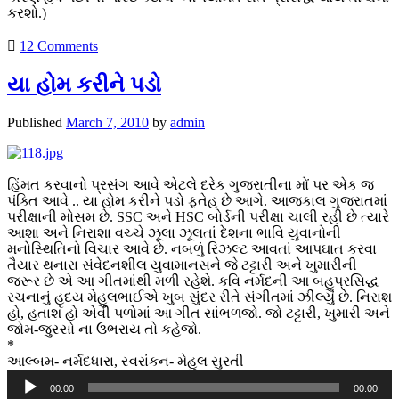
કરશો.)
12 Comments
યા હોમ કરીને પડો
Published
March 7, 2010
by
admin
હિંમત કરવાનો પ્રસંગ આવે એટલે દરેક ગુજરાતીના મોં પર એક જ
પંક્તિ આવે .. યા હોમ કરીને પડો ફતેહ છે આગે. આજકાલ ગુજરાતમાં
પરીક્ષાની મોસમ છે. SSC અને HSC બોર્ડની પરીક્ષા ચાલી રહી છે ત્યારે
આશા અને નિરાશા વચ્ચે ઝૂલા ઝૂલતાં દેશના ભાવિ યુવાનોની
મનોસ્થિતિનો વિચાર આવે છે. નબળું રિઝલ્ટ આવતાં આપઘાત કરવા
તૈયાર થનારા સંવેદનશીલ યુવામાનસને જે ટટ્ટારી અને ખુમારીની
જરૂર છે એ આ ગીતમાંથી મળી રહેશે. કવિ નર્મદની આ બહુપ્રસિદ્ધ
રચનાનું હૃદય મેહુલભાઈએ ખુબ સુંદર રીતે સંગીતમાં ઝીલ્યું છે. નિરાશ
હો, હતાશ હો એવી પળોમાં આ ગીત સાંભળજો. જો ટટ્ટારી, ખુમારી અને
જોમ-જુસ્સો ના ઉભરાય તો કહેજો.
*
આલ્બમ- નર્મદધારા, સ્વરાંકન- મેહુલ સુરતી
Audio
00:00
00:00
Player