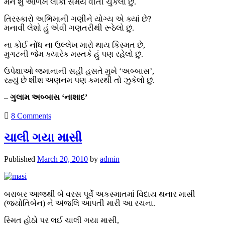
મને શું ઓળખે લોકો સમય વીતી ચુકેલો છું.
તિરસ્કારો અભિમાની ગણીને યોગ્ય એ ક્યાં છે?
મનાવી લેશો હું એવી ગણતરીથી રૂઠેલો છું.
ના કોઈ નોંધ ના ઉલ્લેખ મારો થાય કિસ્મત છે,
મુગટની જેમ ક્યારેક મસ્તકે હું પણ રહેલો છું.
ઉપેક્ષાઓ જમાનાની સહી હસતે મુખે ‘અબ્બાસ’,
રહ્યું છે શીશ અણનમ પણ કમરથી તો ઝુકેલો છું.
– ગુલામ અબ્બાસ ‘નાશાદ’
8 Comments
ચાલી ગયા માસી
Published
March 20, 2010
by
admin
બરાબર આજથી બે વરસ પૂર્વે અકસ્માતમાં વિદાય થનાર માસી
(જ્યોતિબેન) ને અંજલિ આપતી મારી આ રચના.
સ્મિત હોઠો પર લઈ ચાલી ગયા માસી,