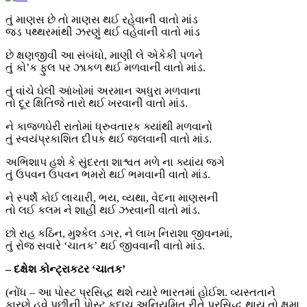
તું માણસ છે તો માણસ થઈ રહેવાની વાતો માંડ
જડ પથ્થરમાંથી ઝરણું થઈ વહેવાની વાતો માંડ
છે ક્ષણજીવી આ સંબંધો, માણી લે એકેકી પળને
તું કો’ક ફુલ પર ઝાકળ થઈ મળવાની વાતો માંડ.
તું વાંચે ઘેલી આંખોમાં અરમાન અધુરા મળવાના
તો દૂર ક્ષિતિજે તારો થઈ ખરવાની વાતો માંડ.
ને કાજળઘેરી રાતોમાં ધ્રુવતારક ક્યાંથી મળવાનો
તું સ્વયંપ્રકાશિત દીપક થઈ જલવાની વાતો માંડ.
અભિશાપ હશે કે સુંદરતા શાશ્વત મળે ના ક્યાંય જગે
તું ઉપવન ઉપવન ભમરો થઈ ભમવાની વાતો માંડ.
ને સ્પર્શે કોઈ લાચારી, ભય, વ્યથા, વેદના માણસની
તો લઈ કલમ ને શાહી થઈ ઝરવાની વાતો માંડ.
છો રાહ કઠિન, મુશ્કેલ ડગર, ને લાખ નિરાશા જીવનમાં,
તું રોજ સવારે ‘ચાતક’ થઈ જીવવાની વાતો માંડ.
– દક્ષેશ કોન્ટ્રાકટર ‘ચાતક’
(નોંધ – આ પોસ્ટ પ્રસિદ્ધ થશે ત્યારે ભારતમાં હોઈશ. વ્યસ્તતાને
કારણે હવે પછીની પોસ્ટ કદાચ અનિયમિત રીતે પ્રસિદ્ધ થાય તો ક્ષમા