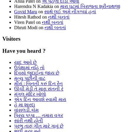
Anila Patel
on
એ પહેલાં દોડી આવો
Harendra N Kadakia
on
મારા ઘટમાં બિરાજતા શ્રીનાથજી
Govid Maru
on
સાથે લઈ અમે નીકળ્યાં હતાં
Hitesh Rathod
on
નથી બનતાં
Viren Patel
on
નથી બનતાં
Dhruti Modi
on
નથી બનતાં
Visitors
Have you heard ?
યાદ આવે છે
ઉપેક્ષામાં નહિ તો
દિવસો જુદાઈના જાય છે
મૃત્યુ પછીની વાટ
મીરાં : બિનતી કરું દિન રૈન
ઊંચી મેડી તે મારા સંતની રે
મંગલ મંદિર ખોલો
એક દિન આવશે સ્વામી મારા
હે મા શારદા
વાંસલડી.કોમ
પ્રિય પપ્પા … તમારા વગર
સારી નથી હોતી
પ્રભુ તારું ગીત મારે ગાવું છે
ભૂલી ગયા મને