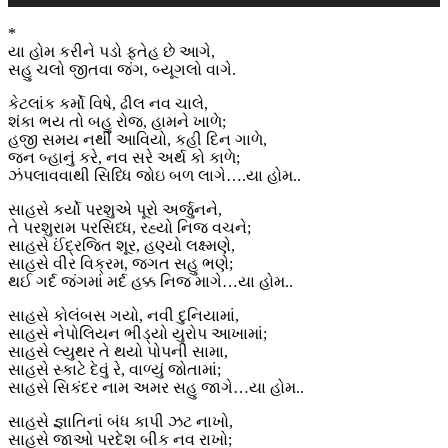
*
યા હોમ કરીને પડો ફતેહ છે આગે,
સહુ ચલો જીતવા જંગ, બ્યૂગલો વાગે.
કેટલાંક કર્મો વિષે, ઢીલ નવ ચાલે,
શંકા ભય તો બહુ રોજ, હામને ખાળે;
હજી સમય નથી આવિયો, કહી દિન ગાળે,
જન બ્હાનું કરે, નવ સરે અર્થ કો કાળે;
ઝંપલાવવાથી સિધ્ધિ જોઇ બળ લાગે….યા હોમ..
સાહસે કર્યો પરશુએ પૂરો અર્જુનને,
તે પરશુરામ પરસિધ્ધ, રહ્યો નિજ વચને;
સાહસે ઈંદ્રજિત શૂર, હણ્યો લક્ષ્મણે,
સાહસે વીર વિક્રમ, જગત સહુ ભણે;
થઈ ગર્દ જંગમાં મર્દ હક્ક નિજ માગે…યા હોમ..
સાહસે કોલંબસ ગયો, નવી દુનિયામાં,
સાહસે નેપોલિયન ભીડ્યો યુરોપ આખામાં;
સાહસે લ્યુથર તે થયો પોપની સામા,
સાહસે સ્કાટે દેવું રે, વાળ્યું જોતામાં;
સાહસે સિકંદર નામ અમર સહુ જાગે…યા હોમ..
સાહસે જ્ઞાતિનાં બંધ કાપી ઝટ નાખો,
સાહસે જાઓ પરદેશ બીક નવ રાખો;