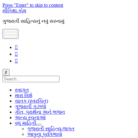
Press "Enter" to skip to content
મીતિક્ષા.કોમ
ગુજરાતી સાહિત્યનું નવું સરનામું
open
menu
facebook
youtube
hello@mitixa.com
Search
સ્વાગત
મારા વિશે
ચાતક (સ્વરચિત)
ગુજરાતી ગઝલો
ગીત, પ્રાર્થના અને ભજન
અન્ય રચનાઓ
વધુ માહિતી
open
ગુજરાતી સાહિત્ય-જગત
dropdown
આપના પ્રતિભાવો
menu