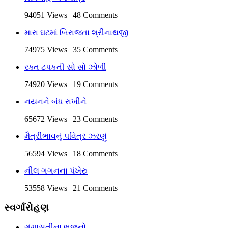
94051 Views | 48 Comments
મારા ઘટમાં બિરાજતા શ્રીનાથજી
74975 Views | 35 Comments
રક્ત ટપકતી સો સો ઝોળી
74920 Views | 19 Comments
નયનને બંધ રાખીને
65672 Views | 23 Comments
મૈત્રીભાવનું પવિત્ર ઝરણું
56594 Views | 18 Comments
નીલ ગગનના પંખેરુ
53558 Views | 21 Comments
સ્વર્ગારોહણ
ગંગાસતીના ભજનો