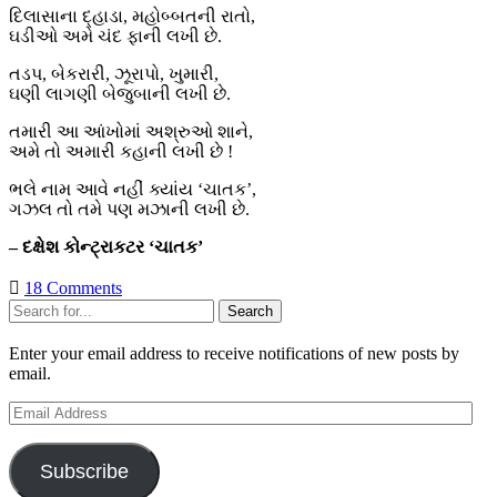
દિલાસાના દ્હાડા, મહોબ્બતની રાતો,
ઘડીઓ અમે ચંદ ફાની લખી છે.
તડપ, બેકરારી, ઝૂરાપો, ખુમારી,
ઘણી લાગણી બેજુબાની લખી છે.
તમારી આ આંખોમાં અશ્રુઓ શાને,
અમે તો અમારી કહાની લખી છે !
ભલે નામ આવે નહીં ક્યાંય ‘ચાતક’,
ગઝલ તો તમે પણ મઝાની લખી છે.
– દક્ષેશ કોન્ટ્રાકટર ‘ચાતક’
18 Comments
Sidebar
Search
Enter your email address to receive notifications of new posts by
email.
Email
Address
Subscribe