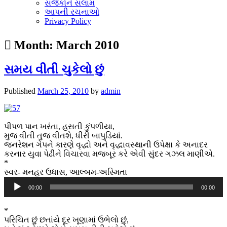
સર્જકોને સલામ
આપની રચનાઓ
Privacy Policy
Month:
March 2010
સમય વીતી ચુકેલો છું
Published
March 25, 2010
by
admin
પીપળ પાન ખરંતા, હસતી કુંપળીયા,
મુજ વીતી તુજ વીતશે, ધીરી બાપુડિયાં.
જનરેશન ગેપને કારણે વૃદ્ધો અને વૃદ્ધાવસ્થાની ઉપેક્ષા કે અનાદર
કરનાર યુવા પેઢીને વિચારવા મજબૂર કરે એવી સુંદર ગઝલ માણીએ.
*
સ્વર- મનહર ઉધાસ, આલ્બમ-અસ્મિતા
Audio
00:00
00:00
Player
*
પરિચિત છું છતાંયે દૂર ખૂણામાં ઉભેલો છું,