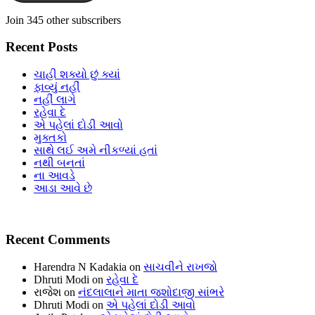
Join 345 other subscribers
Recent Posts
ચાહી શક્યો છું ક્યાં
ફાવ્યું નહીં
નહીં લાગે
રહેવા દે
એ પહેલાં દોડી આવો
મુક્તકો
સાથે લઈ અમે નીકળ્યાં હતાં
નથી બનતાં
ના આવડે
આડા આવે છે
Recent Comments
Harendra N Kadakia
on
સાચવીને રાખજો
Dhruti Modi
on
રહેવા દે
રાજેશ
on
નંદલાલાને માતા જશોદાજી સાંભરે
Dhruti Modi
on
એ પહેલાં દોડી આવો