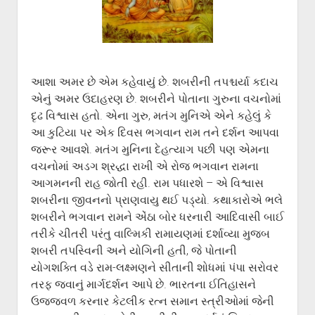
ગુજરાતી સાહિત્ય-જગત
menu
આપના પ્રતિભાવો
સર્જકોને સલામ
આપની રચનાઓ
આશા અમર છે એમ કહેવાયું છે. શબરીની તપશ્ચર્યા કદાચ
Privacy Policy
એનું અમર ઉદાહરણ છે. શબરીને પોતાના ગુરુના વચનોમાં
દૃઢ વિશ્વાસ હતો. એના ગુરુ, મતંગ મુનિએ એને કહેલું કે
આ કુટિયા પર એક દિવસ ભગવાન રામ તને દર્શન આપવા
જરૂર આવશે. મતંગ મુનિના દેહત્યાગ પછી પણ એમના
વચનોમાં અડગ શ્રદ્ધા રાખી એ રોજ ભગવાન રામના
આગમનની રાહ જોતી રહી. રામ પધારશે – એ વિશ્વાસ
શબરીના જીવનનો પ્રાણવાયુ થઈ પડ્યો. કથાકારોએ ભલે
શબરીને ભગવાન રામને એંઠા બોર ધરનારી આદિવાસી બાઈ
તરીકે ચીતરી પરંતુ વાલ્મિકી રામાયણમાં દર્શાવ્યા મુજબ
શબરી તપસ્વિની અને યોગિની હતી, જે પોતાની
યોગશક્તિ વડે રામ-લક્ષ્મણને સીતાની શોધમાં પંપા સરોવર
તરફ જવાનું માર્ગદર્શન આપે છે. ભારતના ઈતિહાસને
ઉજ્જવળ કરનાર કેટલીક રત્ન સમાન સ્ત્રીઓમાં જેની