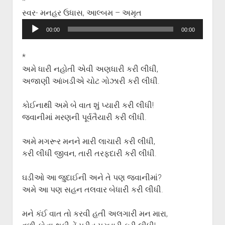
*
સ્વર- મનહર ઉધાસ, આલ્બમ – અમૃત
Audio
00:00
00:00
Player
*
અમે ધારી નહોતી એવી અણધારી કરી લીધી,
અજાણી આંખડીએ ચોટ ગોઝારી કરી લીધી.
કોઈનાથી અમે બે વાત શું પ્યારી કરી લીધી!
જવાનીમાં મરણની પૂર્વતૈયારી કરી લીધી.
અમે મગરૂર મનને મારી લાચારી કરી લીધી,
કરી લીધી જીવન, તારી તરફદારી કરી લીધી.
ઘડીઓ આ જુદાઈની અને તે પણ જવાનીમાં?
અમે આ પણ સહન તલવાર બેધારી કરી લીધી.
મને કંઈ વાત તો કરવી હતી અલગારી મન મારા,