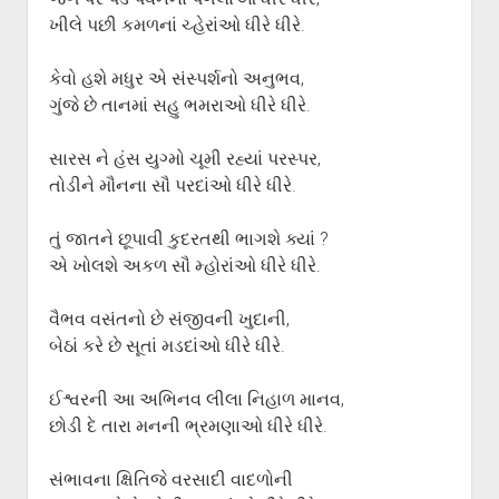
ખીલે પછી કમળનાં ચ્હેરાંઓ ધીરે ધીરે.
કેવો હશે મધુર એ સંસ્પર્શનો અનુભવ,
ગુંજે છે તાનમાં સહુ ભમરાઓ ધીરે ધીરે.
સારસ ને હંસ યુગ્મો ચૂમી રહ્યાં પરસ્પર,
તોડીને મૌનના સૌ પરદાંઓ ધીરે ધીરે.
તું જાતને છૂપાવી કુદરતથી ભાગશે ક્યાં ?
એ ખોલશે અકળ સૌ મ્હોરાંઓ ધીરે ધીરે.
વૈભવ વસંતનો છે સંજીવની ખુદાની,
બેઠાં કરે છે સૂતાં મડદાંઓ ધીરે ધીરે.
ઈશ્વરની આ અભિનવ લીલા નિહાળ માનવ,
છોડી દે તારા મનની ભ્રમણાઓ ધીરે ધીરે.
સંભાવના ક્ષિતિજે વરસાદી વાદળોની