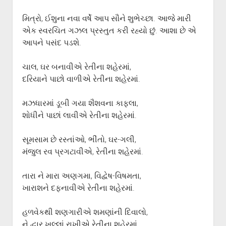
મિત્રો, ઈશુના નવા વર્ષે આપ સૌને શુભેચ્છા. આજે મારી
એક સ્વરચિત ગઝલ પ્રસ્તુત કરી રહ્યો છું. આશા છે એ
આપને પસંદ પડશે.
ચાલ, ઘર બનાવીએ રેતીના શહેરમાં,
દરિયાને પાછો વાળીએ રેતીના શહેરમાં.
મઝધારમાં ડૂબી ગયા શૈશવના કાફલા,
શોધીને પાછાં લાવીએ રેતીના શહેરમાં.
સૂમસામ છે રસ્તાંઓ, ભીંતો, ઘર-ગલી,
મંજુલ રવ પ્રગટાવીએ, રેતીના શહેરમાં.
તારા ને મારા અણગમા, વિદ્વેષ-વિષમતા,
ખારાશને દફનાવીએ રેતીના શહેરમાં.
હળવેકથી શણગારીએ શમણાંની દિવાલો,
ને દ્વાર ખુલ્લાં રાખીએ રેતીના શહેરમાં.