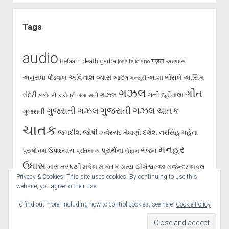
Tags
audio
Befaam
death
garba
गज़ल
jose feliciano
અછાંદસ
અવિનાશ વ્યાસ
અનુરાધા પૌંડવાલ
આશા ભોંસલે
આસિમ
આદિલ મન્સૂરી
ગઝલ
ગીત
ગઝલ
રાંદેરી
ગની દહીંવાલા
કંકોતરી
કંકોત્રી
ગંગા સતી
ગુજરાતી ગઝલ
ગુજરાતી ગઝલ
ચાતક
ગુજરાતી
ચાતક
જગદીશ જોષી
દક્ષેશ
નરસિંહ મહેતા
ઝવેરચંદ મેઘાણી
મનહર
પ્રાર્થના
પુરુષોત્તમ ઉપાધ્યાય
ભજન
પ્રતિકાવ્ય
બેફામ
ઉધાસ
મુક્તક
મારા તરફથી
મુકેશ
મૃત્યુ
યોગેશ્વરજી
રાજેન્દ્ર શુકલ
Privacy & Cookies: This site uses cookies. By continuing to use this
શૂન્ય પાલનપુરી
રાવજી પટેલ
સૈફ પાલનપુરી
હસ્તાક્ષર
સર્જન
website, you agree to their use.
To find out more, including how to control cookies, see here:
Cookie Policy