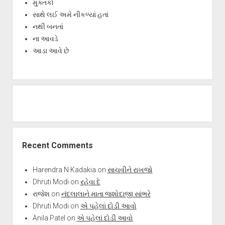
મુક્તકો
સાથે લઈ અમે નીકળ્યાં હતાં
નથી બનતાં
ના આવડે
આડા આવે છે
Recent Comments
Harendra N Kadakia
on
સાચવીને રાખજો
Dhruti Modi
on
રહેવા દે
રાજેશ
on
નંદલાલાને માતા જશોદાજી સાંભરે
Dhruti Modi
on
એ પહેલાં દોડી આવો
Anila Patel
on
એ પહેલાં દોડી આવો