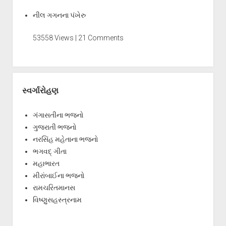
નીલ ગગનના પંખેરુ
53558 Views | 21 Comments
સ્વર્ગારોહણ
ગંગાસતીના ભજનો
ગુજરાતી ભજનો
નરસિંહ મહેતાના ભજનો
ભગવદ્ ગીતા
મહાભારત
મીરાંબાઈના ભજનો
રામચરિતમાનસ
વિષ્ણુસહસ્ત્રનામ