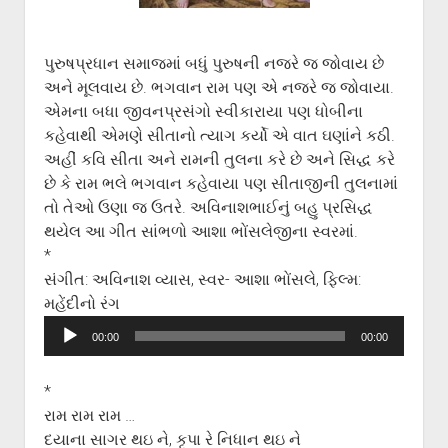
પુરુષપ્રધાન સમાજમાં બધું પુરુષની નજરે જ જોવાય છે
અને મૂલવાય છે. ભગવાન રામ પણ એ નજરે જ જોવાયા.
એમના બધા જીવનપ્રસંગો સ્વીકારાયા પણ ધોબીના
કહેવાથી એમણે સીતાનો ત્યાગ કર્યો એ વાત ઘણાંને કઠી.
અહીં કવિ સીતા અને રામની તુલના કરે છે અને સિદ્ધ કરે
છે કે રામ ભલે ભગવાન કહેવાયા પણ સીતાજીની તુલનામાં
તો તેઓ ઉણા જ ઉતરે. અવિનાશભાઈનું બહુ પ્રસિદ્ધ
થયેલ આ ગીત સાંભળો આશા ભોંસલેજીના સ્વરમાં.
*
સંગીત: અવિનાશ વ્યાસ, સ્વર- આશા ભોંસલે, ફિલ્મ:
મહેંદીનો રંગ
Audio
00:00
00:00
Player
*
રામ રામ રામ …
દયાના સાગર થઇ ને, કૃપા રે નિધાન થઇ ને