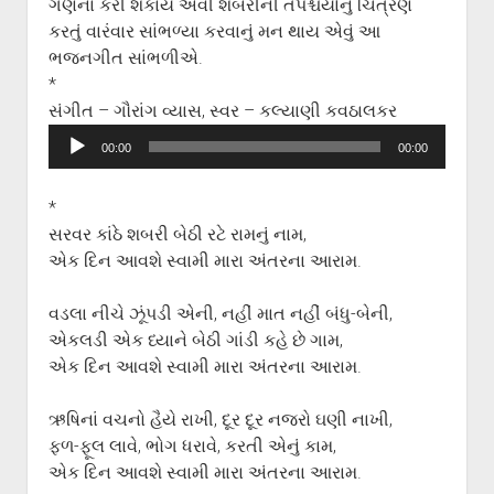
ગણના કરી શકાય એવી શબરીની તપશ્ચર્યાનું ચિત્રણ
કરતું વારંવાર સાંભળ્યા કરવાનું મન થાય એવું આ
ભજનગીત સાંભળીએ.
*
સંગીત – ગૌરાંગ વ્યાસ, સ્વર – કલ્યાણી કવઠાલકર
Audio
00:00
00:00
Player
*
સરવર કાંઠે શબરી બેઠી રટે રામનું નામ,
એક દિન આવશે સ્વામી મારા અંતરના આરામ.
વડલા નીચે ઝૂંપડી એની, નહીં માત નહીં બંધુ-બેની,
એકલડી એક ધ્યાને બેઠી ગાંડી કહે છે ગામ,
એક દિન આવશે સ્વામી મારા અંતરના આરામ.
ઋષિનાં વચનો હૈયે રાખી, દૂર દૂર નજરો ઘણી નાખી,
ફળ-ફૂલ લાવે, ભોગ ધરાવે, કરતી એનું કામ,
એક દિન આવશે સ્વામી મારા અંતરના આરામ.