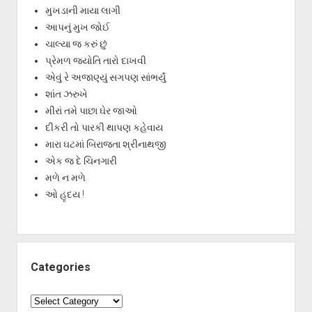
મુખડાની માયા લાગી
આપનું મુખ જોઈ
ચાલ્યા જ કરું છું
પ્રેમળ જ્યોતિ તારો દાખવી
એવું રે અજાણ્યું સગપણ સાંભર્યું
શાંત ઝરુખે
મીરાં તમે પાછા ઘેર જાઓ
દીકરી તો પારકી થાપણ કહેવાય
મારા ઘટમાં બિરાજતા શ્રીનાથજી
એક જ દે ચિનગારી
મળે ન મળે
ઓ હૃદય !
Categories
Categories