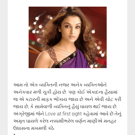
આમ તો એક વ્યક્તિની નજર અનેક વ્યક્તિઓને
અનેકવાર મળી ચુકી હોય છે. પણ કોઈ એકાદના હૈયામાં
જ એ કટારની માફક ભોંકાય જાય છે અને એવી ચોટ કરી
જાય છે, કે સામેવાળી વ્યક્તિનું હૈયું ઘાયલ થઈ જાય છે.
અંગ્રેજીમાં જેને Love at first sight કહેવામાં આવે છે તેનું
અમૃત ઘાયલે કરેલ નક્કાશીભરેલ વર્ણન માણીએ મનહર
ઉધાસના મખમલી કંઠે.