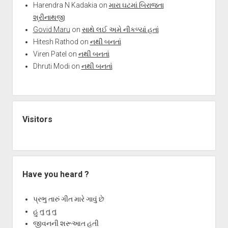
Harendra N Kadakia
on
મારા ઘટમાં બિરાજતા
શ્રીનાથજી
Govid Maru
on
સાથે લઈ અમે નીકળ્યાં હતાં
Hitesh Rathod
on
નથી બનતાં
Viren Patel
on
નથી બનતાં
Dhruti Modi
on
નથી બનતાં
Visitors
Have you heard ?
પ્રભુ તારું ગીત મારે ગાવું છે
હુ તુ તુ તુ
જીવનની શરૂઆત હતી