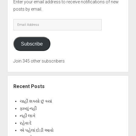
Enter your email address to receive notifications of new
posts by email.
Email
Address
Subscribe
Join 345 other subscribers
Recent Posts
ચાહી શક્યો છું ક્યાં
ફાવ્યું નહીં
નહીં લાગે
રહેવા દે
એ પહેલાં દોડી આવો