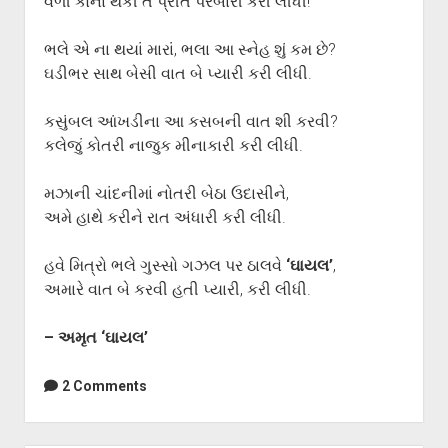
વળી કોના થકી તેં પ્રીત પરબારી કરી લીધી!
ભલે એ ના થયાં મારાં, ભલા આ સ્નેહ શું કમ છે?
ઘડીભર સાથ બેસી વાત બે પ્યારી કરી લીધી.
કસુંબલ આંખડીના આ કસબની વાત શી કરવી?
કલેજું કોતરી નાજુક મીનાકારી કરી લીધી.
મઝાની ચાંદનીમાં નોતરી બેઠા ઉદાસીને,
અમે હાથે કરીને રાત અંધારી કરી લીધી.
હવે મિત્રો ભલે ગુસ્સો ગઝલ પર ઠાલવે
‘ઘાયલ’
,
અમારે વાત બે કરવી હતી પ્યારી, કરી લીધી.
– અમૃત ‘ઘાયલ’
2 Comments