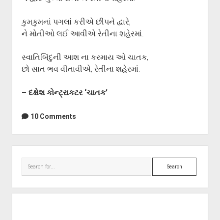
કુમકુમનાં પગલાં કરીએ છીપને દ્વારે,
ને મોતીઓ લઈ આવીએ રેતીના શહેરમાં.
સ્વાતિબિંદુની આશ ના કરમાય ઓ ચાતક,
છો સાત ભવ વીતાવીએ, રેતીના શહેરમાં.
– દક્ષેશ કોન્ટ્રાકટર ‘ચાતક’
10 Comments
Sidebar
Search