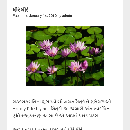
ધીરે ધીરે
Published
January 14, 2010
by
admin
મકરસંક્રાતિના શુભ પર્વે સૌ વાચકમિત્રોને શુભેચ્છાઓ.
Happy Kite Flying ! મિત્રો, આજે મારી એક સ્વરચિત
કૃતિ રજૂ કરું છું. આશા છે એ આપને પસંદ પડશે.
જળ પર પડે પવનનાં પગલાંઓ ધીરે ધીરે,