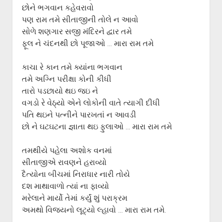
છોને ભગવાન કહેવરાવો
પણ રામ તમે સીતાજીની તોલે ન આવો
સોળે શણગાર સજી મંદિરને દ્વાર તમે
ફૂલ ને ચંદનથી છો પૂજાઓ … મારા રામ તમે
કાચા રે કાન તમે ક્યાંના ભગવાન
તમે અગ્નિ પરીક્ષા કોની કીધી
તારો પડછાયો થઇ જઇ ને
વગડો રે વેઠ્યો એને લોકોની વાતે ત્યાગી દીધી
પતિ થઇને પત્નીને પારખતાં ન આવડી
છો ને ઘટઘટના જ્ઞાતા થઇ ફુલાઓ … મારા રામ તમે
તમથીયે પહેલા અશોક વનમાં
સીતાજીએ રાવણને હરાવ્યો
દૈત્યોના બીચમાં નિરાધાર નારી તોયે
દશ માથાવાળો ત્યાં ના ફાવ્યો
મરેલાને માર્યો તેમાં કર્યું શું પરાક્રમ
અમથો વિજયનો લૂટ્યો લ્હાવો … મારા રામ તમે.