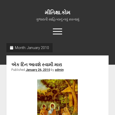
મીતિક્ષા.કોમ
ગુજરાતી સાહિત્યનું નવું સરનામું
open
menu
facebook
youtube
hello@mitixa.com
Month:
January 2010
સ્વાગત
એક દિન આવશે સ્વામી મારા
મારા વિશે
Published
January 26, 2010
by
admin
ચાતક (સ્વરચિત)
ગુજરાતી ગઝલો
ગીત, પ્રાર્થના અને ભજન
અન્ય રચનાઓ
open
વધુ માહિતી
dropdown