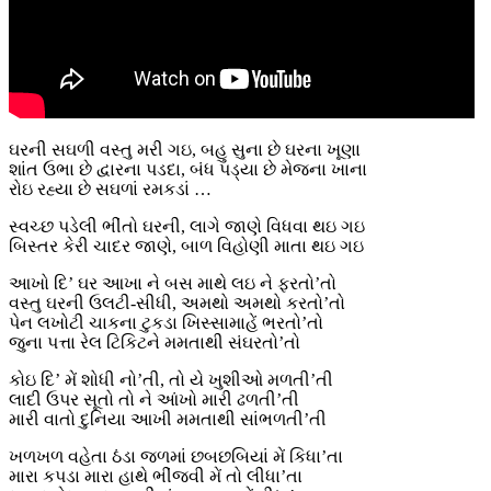
ઘરની સઘળી વસ્તુ મરી ગઇ, બહુ સુના છે ઘરના ખૂણા
શાંત ઉભા છે દ્વારના પડદા, બંધ પડ્યા છે મેજના ખાના
રોઇ રહ્યા છે સઘળાં રમકડાં …
સ્વચ્છ પડેલી ભીંતો ઘરની, લાગે જાણે વિધવા થઇ ગઇ
બિસ્તર કેરી ચાદર જાણે, બાળ વિહોણી માતા થઇ ગઇ
આખો દિ’ ઘર આખા ને બસ માથે લઇ ને ફરતો’તો
વસ્તુ ઘરની ઉલટી-સીધી, અમથો અમથો કરતો’તો
પેન લખોટી ચાકના ટુકડા ખિસ્સામાહેં ભરતો’તો
જુના પત્તા રેલ ટિકિટને મમતાથી સંઘરતો’તો
કોઇ દિ’ મેં શોધી નો’તી, તો યે ખુશીઓ મળતી’તી
લાદી ઉપર સૂતો તો ને આંખો મારી ઢળતી’તી
મારી વાતો દુનિયા આખી મમતાથી સાંભળતી’તી
ખળખળ વહેતા ઠંડા જળમાં છબછબિયાં મેં કિધા’તા
મારા કપડા મારા હાથે ભીંજવી મેં તો લીધા’તા