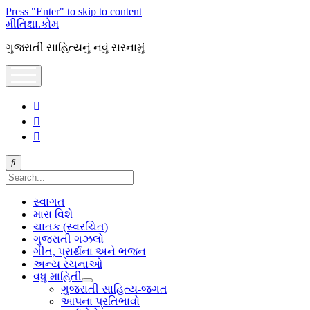
Press "Enter" to skip to content
મીતિક્ષા.કોમ
ગુજરાતી સાહિત્યનું નવું સરનામું
open
menu
facebook
youtube
hello@mitixa.com
Search
સ્વાગત
મારા વિશે
ચાતક (સ્વરચિત)
ગુજરાતી ગઝલો
ગીત, પ્રાર્થના અને ભજન
અન્ય રચનાઓ
વધુ માહિતી
open
ગુજરાતી સાહિત્ય-જગત
dropdown
આપના પ્રતિભાવો
menu