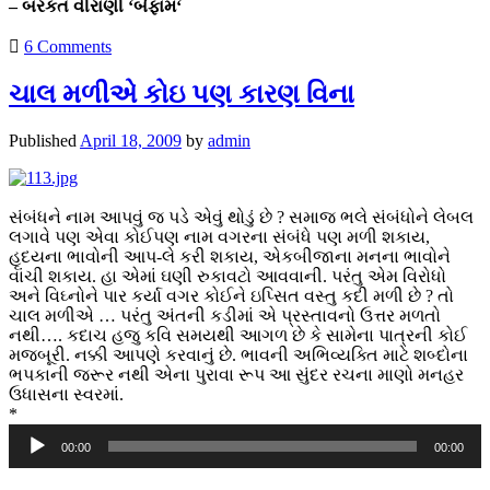
– બરકત વીરાણી ‘બેફામ‘
6 Comments
ચાલ મળીએ કોઇ પણ કારણ વિના
Published
April 18, 2009
by
admin
સંબંધને નામ આપવું જ પડે એવું થોડું છે ? સમાજ ભલે સંબંધોને લેબલ
લગાવે પણ એવા કોઈપણ નામ વગરના સંબંધે પણ મળી શકાય,
હૃદયના ભાવોની આપ-લે કરી શકાય, એકબીજાના મનના ભાવોને
વાંચી શકાય. હા એમાં ઘણી રુકાવટો આવવાની. પરંતુ એમ વિરોધો
અને વિઘ્નોને પાર કર્યા વગર કોઈને ઇપ્સિત વસ્તુ કદી મળી છે ? તો
ચાલ મળીએ … પરંતુ અંતની કડીમાં એ પ્રસ્તાવનો ઉત્તર મળતો
નથી…. કદાચ હજુ કવિ સમયથી આગળ છે કે સામેના પાત્રની કોઈ
મજબૂરી. નક્કી આપણે કરવાનું છે. ભાવની અભિવ્યક્તિ માટે શબ્દોના
ભપકાની જરૂર નથી એના પુરાવા રૂપ આ સુંદર રચના માણો મનહર
ઉધાસના સ્વરમાં.
*
Audio
00:00
00:00
Player