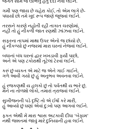
જગત સામે જ ઊભેલું હતું દર્દો નવાં લઈને.
ગમી પણ જાય છે ચહેરા કોઈ, તો એમ લાગે છે-
પધાર્યા છો તમે ખુદ રૂપ જાણે જૂજવાં લઈને.
તરસને કારણે નહોતી રહી તાકાત ચરણોમાં,
નહીં તો હું નીકળી જાત રણથી ઝાંઝવા લઈને.
સફરના તાપમાં માથા ઉપર એનો જ છાંયો છે,
હું નીકળ્યો છું નજરમાં મારા ઘરનાં નેજવાં લઈને.
બધાનાં બંધ ઘરનાં દ્વાર ખખડાવી ફર્યો પાછો,
અને એ પણ ટકોરાથી તૂટેલાં ટેરવાં લઈને.
કરું છું વ્યકત એ માટે જ એને ગાઈ ગાઈને,
ગળે આવી ગયો છું હું અનુભવ અવનવા લઈને.
હું રજકણથી ય હલકો છું તો પર્વતથી ય ભારે છું,
મને ના તોળશો લોકો, તમારાં ત્રાજવાં લઈને.
સુખીજનની પડે દૃષ્ટિ તો એ ઈર્ષા કરે મારી,
હું આવ્યો છું ઘણાં એવાં દુ:ખો પણ આગવાં લઈને.
ફકત એથી મેં મારા શ્વાસ અટકાવી દીધા ‘બેફામ‘
નથી જન્નતમાં જાવું મારે દુનિયાની હવા લઈને.