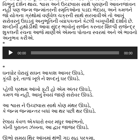
વિભુનું દર્શન થાય. શ્વાસ અને ઉચ્છવાસ સાથે પ્રાણની આવનજાવન
નહીં પણ જન્મ જન્માંતરની સ્મૃતિઓના પડદા ભેદાય, અને કમળને
જો યોગના ગ્રંથોમાં વર્ણવેલ ચક્રની સાથે સરખાવીએ તો આખું
સરોવરનું ઉઘડવું અનુભૂતિની વ્યાપકતાને કેટલી બખૂબીથી દર્શાવે છે.
શબ્દોની હથોડીથી આવા સુંદર ભાવોનું સર્જન કરનાર શિલ્પી રાજેન્દ્ર
શુકલની રચના આજે માણીએ એમના પોતાના સ્વરમાં અને એ ભાવનો
અનુભવ કરીએ.
*
Audio
00:00
00:00
Player
*
ઘનઘોર ઘેરાયું સઘન આકાશ આખર ઊઘડે,
કૂંચી ફરે, તાળાં ખૂલે ને શબ્દનું ઘર ઊઘડે.
પ્હેલી પ્રથમ આંખો ફૂટી હો એમ અંતર ઊઘડે,
કમળ જ નહીં, આખું સ્વયં જાણે સરોવર ઊઘડે.
આ શ્વાસ ને ઉચ્છવાસ સાથે કોણ મંથર ઊઘડે,
કે જન્મ જન્માન્તર બધાં આ થર પછી થર ઊઘડે.
રેલાય કેવળ એકધારો સ્વર મધુર આરંભનો,
કોની પુરાતન ઝંખના, આ દ્વાર જાજર ઊઘડે.
ઊભો સમય થિર આંખમાં થંભી ગઇ સહુ પરકમા,