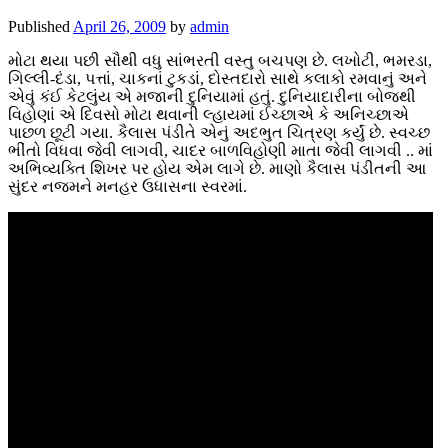
Published
April 26, 2009
by
admin
મોટા થયા પછી સૌથી વધુ સાંભરતી વસ્તુ બચપણ છે. લખોટી, ભમરડા,
ગિલ્લી-દંડા, પત્તાં, ચાકનાં ટુકડાં, દોસ્તદારો સાથે કલાકો રમવાનું અને
એવું કંઈ કેટલુંય એ મજાની દુનિયામાં હતું. દુનિયાદારીના બોજથી
વિહોણાં એ દિવસો મોટા થવાની લ્હાયમાં ઈચ્છાએ કે અનિચ્છાએ
પાછળ છૂટી ગયા. કૈલાસ પંડીતે એનું અદભુત ચિત્રણ કર્યું છે. સ્વચ્છ
ભીંતો વિધવા જેવી લાગવી, ચાદર બાળવિહોણી માતા જેવી લાગવી .. માં
અભિવ્યક્તિ શિખર પર હોય એમ લાગે છે. માણો કૈલાસ પંડીતની આ
સુંદર નજમને મનહર ઉધાસના સ્વરમાં.