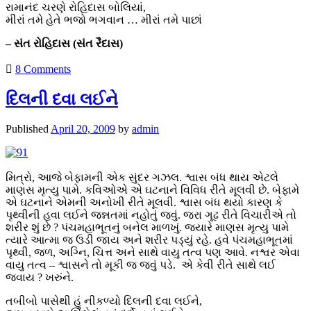
રામાનંદ ચરણે રોહિદાસ બોલિયાં,
મીરાં તમે હેતે ભજો ભગવાન … મીરાં તમે પાછાં
– સંત રોહિદાસ (સંત રૈદાસ)
8 Comments
દિલની દવા લઈને
Published
April 20, 2009
by
admin
મિત્રો, આજે બેફામની એક સુંદર ગઝલ. શ્વાસ બંધ થાય એટલે
માણસ મૃત્યુ પામે. કવિઓએ એ ઘટનાને વિવિધ રીતે મૂલવી છે. બેફામે
એ ઘટનાને એમની અનોખી રીતે મૂલવી. શ્વાસ બંધ થયો કારણ કે
પૃથ્વીની હવા લઈને જન્નતમાં નહોતું જવું. જરા ગૂઢ રીતે વિચારીએ તો
શરીર શું છે ? પંચમહાભૂતનું બનેલ માળખું. જ્યારે માણસ મૃત્યુ પામે
ત્યારે આત્મા જ ઉડી જાય અને શરીર પડ્યું રહે. હવે પંચમહાભૂતમાં
પૃથ્વી, જળ, અગ્નિ, ચિત્ત અને સાથે વાયુ તત્વ પણ આવે. નશ્વર એવા
વાયુ તત્વ – શ્વાસને તો મૂકી જ જવું પડે. એ કેવી રીતે સાથે લઈ
જવાય ? ખરુંને.
તબીબો પાસેથી હું નીકળ્યો દિલની દવા લઈને,