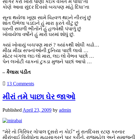
સાગર કેરા ખારા પાણી કંઇક વખત મેં પીધા’તા
કોણે આવા સુંદર દિવસો બચપણ માંહે દિધા’તા
સૂના થયેલા ખૂણા સામે વિહ્વળ થઇને નીરખું છું
શાંત ઉભેલા પડદાને હું મારા ફરતે વીટું છું
ઘરની સઘળી ભીતોંને હું હળવેથી પંપાળું છું
ખોવાયેલા વર્ષોને હું મારા ઘરમાં શોધું છું.
ક્યાં ખોવાયું બચપણ મારું ? ક્યાંકથી શોધી કાઢો…
મીઠા મીઠા સપનાંઓની દુનિયા પાછી લાવો …
મોટર બંગલા લઇ લો મારા, લઇ લો વૈભવ પાછો …
પેન લખોટી ચાકનાં ટુકડા મુજને પાછાં આપો …
– કૈલાસ પંડીત
13 Comments
મીરાં તમે પાછા ઘેર જાઓ
Published
April 23, 2009
by
admin
“મેરે તો ગિરિધર ગોપાલ દૂસરો ન કોઈ” નું રાતદિવસ રટણ કરનાર
મીરાંબાઈ વિરોધોના મહાસાગરને પાર કરીને, રાજમહેલ અને સમાજની