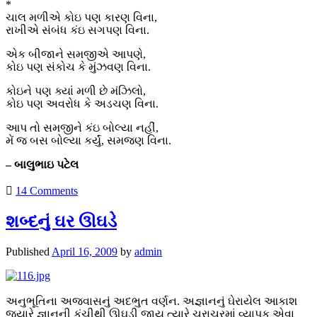
*
ચાલ મળીએ કોઇ પણ કારણ વિના,
રાખીએ સંબંધ કંઇ સગપણ વિના.
એક બીજાને સમજીએ આપણે,
કોઇ પણ સંકોચ કે મુંઝવણ વિના.
કોઇને પણ ક્યાં મળી છે મંઝિલો,
કોઇ પણ અવરોધ કે અડચણ વિના.
આપ તો સમજીને કંઇ બોલ્યા નહીં,
મેં જ બસ બોલ્યા કર્યું, સમજણ વિના.
– બાલુભાઇ પટેલ
14 Comments
શબ્દનું ઘર ઊઘડે
Published
April 16, 2009
by
admin
અનુભૂતિના અજવાસનું અદભુત વર્ણન. અજ્ઞાનનું ઘેરાયેલ આકાશ
જ્યારે જ્ઞાનની કૂંચીથી ઊઘડી જાય ત્યારે ચરાચરમાં વ્યાપક એવા