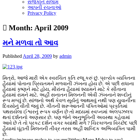
સર્જકોને સલામ
આપની રચનાઓ
Privacy Policy
Month:
April 2009
મને મળવા તો આવ
Published
April 28, 2009
by
admin
મિત્રો, આજે મારી એક સ્વરચિત કૃતિ રજૂ કરું છું. પ્રત્યેક વ્યક્તિના
હૈયામાં પોતાના પ્રિયતમને મળવાની ઝંખના હોય છે. એ પછી રાધાના
હૈયામાં કૃષ્ણને માટે હોય, મીરાંના હૈયામાં શ્યામને માટે કે સીતાના
હૈયામાં રામને માટે. અહીં સનાતન મિલનની એવી ઝંખનાને શબ્દોનું
રૂપ મળ્યું છે. સાંજનો અર્થ કેવળ સૂર્યનું આથમવું નથી પણ યુવાનીના
દિવસોનું વીતી જવું છે. ગીતની શરૂઆતની પંક્તિઓમાં પ્રકૃતિમાં
પથરાયેલા ઈશ્વરનું રૂપક વર્ણન છે તો મધ્યમાં સ્વપ્નમાં અલપઝલપ
થતાં દર્શનનો અણસાર છે. પણ જેને અનુભૂતિની અવસ્થા કહેવામાં
આવે છે તે તો પ્રકટ દર્શન વગર ક્યાંથી મળે ? ચિરકાળના વિચ્છેદ પછી
હૈયામાં ઘૂંટાતી મિલનની તીવ્ર તરસ અહીં શાબ્દિક અભિવ્યક્તિ પામી
છે.
[audio:/m/mane-malva-to-aav.mp3|titles=Mane Malva to aav]