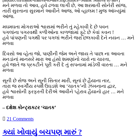
મને મળવા તો આવ, હવે ઢળવા લાગી છે, આ શરમાતી સોનેરી સાંજ,
તારી સુરતાના સુરમાને આવીને આજ, ઓ વ્હાલમ ! મુજ આંખ્યુંમાં
આંજ.
મઘમઘતા મોગરાઓ શ્વાસમાં ભરીને તું મ્હેકાવી દે છે પવન
પગલાંના પગરવથી કળીઓના કાળજામાં ફૂટે છે કેવાં કવન !
હવે પાંપણની પગથી પર પગલાં ભરીને જરા છલકાવી દેને નયન … મને
મળવા
દિવસો આ વ્હેતા જો, પાણીની જેમ અને જાય તે પાછા ના આવતા
મનડાંનાં માનસરે મારા આ હંસો શમણાંનો ચારો ના ચારતા,
હવે જાતે જ પ્રકટીને પૂરી કરી દે તું સપનામાં માંડેલી વારતા … મને
મળવા
સૂની છે સેજ અને સૂની સિતાર મારી, સૂનાં છે હૈયાના તાર,
તારા જ સ્વર્ગીય સ્પર્શે ઉઘડશે આ ‘ચાતક’ની ઝંખનાના દ્વાર,
હવે શ્વાસોની ફરફરતી દેરીએ આવીને પ્હેરાવ હૈયાનો હાર … મને
મળવા
– દક્ષેશ કોન્ટ્રાકટર ‘ચાતક’
21 Comments
ક્યાં ખોવાયું બચપણ મારું ?