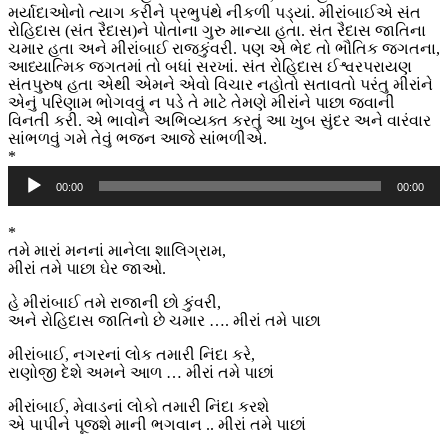
મર્યાદાઓનો ત્યાગ કરીને પ્રભુપંથે નીકળી પડ્યાં. મીરાંબાઈએ સંત
રોહિદાસ (સંત રૈદાસ)ને પોતાના ગુરુ માન્યા હતા. સંત રૈદાસ જાતિના
ચમાર હતા અને મીરાંબાઈ રાજકુંવરી. પણ એ ભેદ તો ભૌતિક જગતના,
આધ્યાત્મિક જગતમાં તો બધાં સરખાં. સંત રોહિદાસ ઈશ્વરપરાયણ
સંતપુરુષ હતા એથી એમને એવો વિચાર નહોતો સતાવતો પરંતુ મીરાંને
એનું પરિણામ ભોગવવું ન પડે તે માટે તેમણે મીરાંને પાછા જવાની
વિનતી કરી. એ ભાવોને અભિવ્યક્ત કરતું આ ખુબ સુંદર અને વારંવાર
સાંભળવું ગમે તેવું ભજન આજે સાંભળીએ.
*
Audio
00:00
00:00
Player
*
તમે મારાં મનનાં માનેલા શાલિગ્રામ,
મીરાં તમે પાછા ઘેર જાઓ.
હે મીરાંબાઈ તમે રાજાની છો કુંવરી,
અને રોહિદાસ જાતિનો છે ચમાર …. મીરાં તમે પાછા
મીરાંબાઈ, નગરનાં લોક તમારી નિંદા કરે,
રાણોજી દેશે અમને આળ … મીરાં તમે પાછાં
મીરાંબાઈ, મેવાડનાં લોકો તમારી નિંદા કરશે
એ પાપીને પૂજશે માની ભગવાન .. મીરાં તમે પાછાં