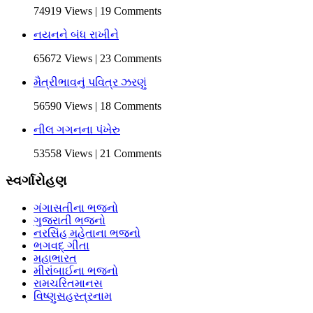
74919 Views | 19 Comments
નયનને બંધ રાખીને
65672 Views | 23 Comments
મૈત્રીભાવનું પવિત્ર ઝરણું
56590 Views | 18 Comments
નીલ ગગનના પંખેરુ
53558 Views | 21 Comments
સ્વર્ગારોહણ
ગંગાસતીના ભજનો
ગુજરાતી ભજનો
નરસિંહ મહેતાના ભજનો
ભગવદ્ ગીતા
મહાભારત
મીરાંબાઈના ભજનો
રામચરિતમાનસ
વિષ્ણુસહસ્ત્રનામ