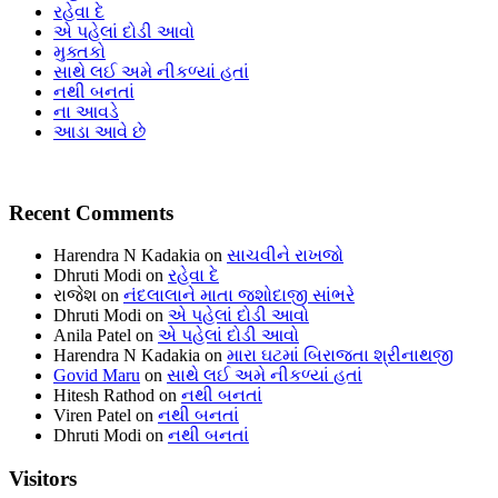
રહેવા દે
એ પહેલાં દોડી આવો
મુક્તકો
સાથે લઈ અમે નીકળ્યાં હતાં
નથી બનતાં
ના આવડે
આડા આવે છે
Recent Comments
Harendra N Kadakia
on
સાચવીને રાખજો
Dhruti Modi
on
રહેવા દે
રાજેશ
on
નંદલાલાને માતા જશોદાજી સાંભરે
Dhruti Modi
on
એ પહેલાં દોડી આવો
Anila Patel
on
એ પહેલાં દોડી આવો
Harendra N Kadakia
on
મારા ઘટમાં બિરાજતા શ્રીનાથજી
Govid Maru
on
સાથે લઈ અમે નીકળ્યાં હતાં
Hitesh Rathod
on
નથી બનતાં
Viren Patel
on
નથી બનતાં
Dhruti Modi
on
નથી બનતાં
Visitors