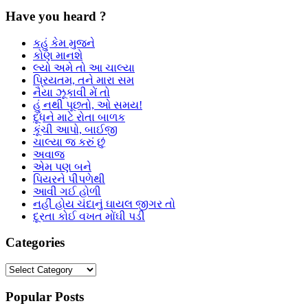
Have you heard ?
કહું કેમ મુજને
કોણ માનશે
લ્યો અમે તો આ ચાલ્યા
પ્રિયતમ, તને મારા સમ
નૈયા ઝૂકાવી મેં તો
હું નથી પૂછતો, ઓ સમય!
દૂધને માટે રોતા બાળક
કૂંચી આપો, બાઈજી
ચાલ્યા જ કરું છું
અવાજ
એમ પણ બને
પિયરને પીપળેથી
આવી ગઈ હોળી
નહીં હોય ચંદાનું ઘાયલ જીગર તો
દૂરતા કોઈ વખત મોંઘી પડી
Categories
Categories
Popular Posts