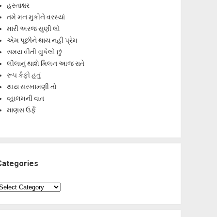
હસ્તાક્ષર
તમે મન મુકીને વરસ્યાં
મારી અરજ સુણી લો
એમ પૂછીને થાય નહીં પ્રેમ
સમય વીતી ચુકેલો છું
લીલાનું થાશે મિલન આજ રાતે
રૂપ કૈફી હતું
થાય સરખામણી તો
વ્હાલમની વાત
માણસ ઉર્ફે
Categories
ategories