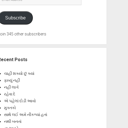
Address
Subscribe
oin 345 other subscribers
Recent Posts
ચાહી શક્યો છું ક્યાં
ફાવ્યું નહીં
નહીં લાગે
રહેવા દે
એ પહેલાં દોડી આવો
મુક્તકો
સાથે લઈ અમે નીકળ્યાં હતાં
નથી બનતાં