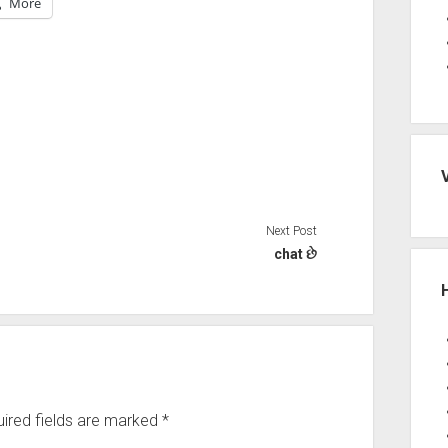
More
Next Post
chat છે
ired fields are marked
*