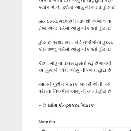
એકલી ભીંતો રડે? એવું તો થોડું હોય કંઈ?
ક્યાંક ભીની ફર્શમાં આંસુ નીકળતાં હોય છે.
ઠાઠ, ઠસ્સો, મદભરેલી ચાલથી અંજાવ ના,
રોજ એના પર્સમાં આંસુ નીકળતાં હોય છે.
હોય છે પથ્થર સમા કોઈ તબીબોના હૃદય,
કોઈ ઋજુ નર્સમાં આંસુ નીકળતાં હોય છે.
કેટલા મહિના દિવસ હસતો રહે છે માનવી,
એ હિસાબે વર્ષમાં આંસુ નીકળતાં હોય છે.
આંખને પૂછીને ‘ચાતક’ ખાતરી એની કરો,
પ્રેમના નિષ્કર્ષમાં આંસુ નીકળતાં હોય છે.
– © દક્ષેશ કોન્ટ્રાકટર ‘ચાતક’
Share this: