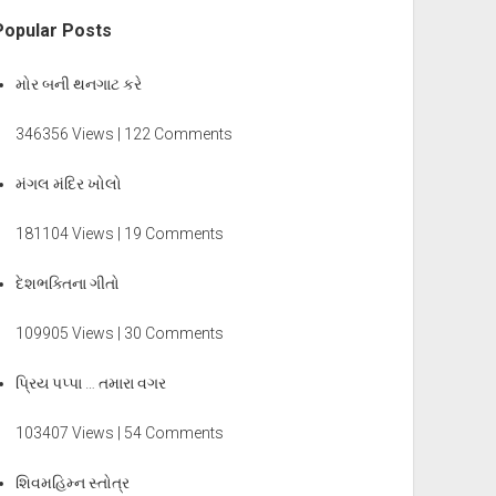
Popular Posts
મોર બની થનગાટ કરે
346356 Views | 122 Comments
મંગલ મંદિર ખોલો
181104 Views | 19 Comments
દેશભક્તિના ગીતો
109905 Views | 30 Comments
પ્રિય પપ્પા … તમારા વગર
103407 Views | 54 Comments
શિવમહિમ્ન સ્તોત્ર