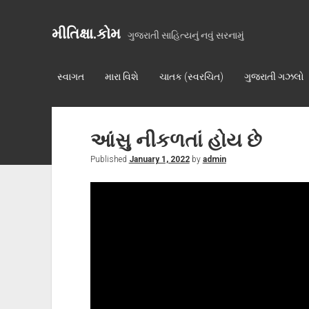
મીતિક્ષા.કોમ
ગુજરાતી સાહિત્યનું નવું સરનામું
સ્વાગત
મારા વિશે
ચાતક (સ્વરચિત)
ગુજરાતી ગઝલો
આંસુ નીકળતાં હોય છે
Published
January 1, 2022
by
admin