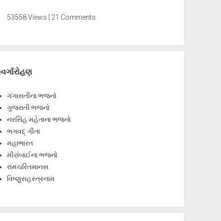
53558 Views | 21 Comments
્વર્ગારોહણ
ગંગાસતીના ભજનો
ગુજરાતી ભજનો
નરસિંહ મહેતાના ભજનો
ભગવદ્ ગીતા
મહાભારત
મીરાંબાઈના ભજનો
રામચરિતમાનસ
વિષ્ણુસહસ્ત્રનામ