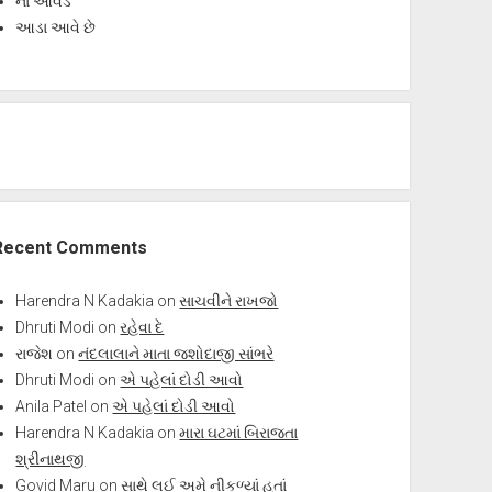
ના આવડે
આડા આવે છે
Recent Comments
Harendra N Kadakia
on
સાચવીને રાખજો
Dhruti Modi
on
રહેવા દે
રાજેશ
on
નંદલાલાને માતા જશોદાજી સાંભરે
Dhruti Modi
on
એ પહેલાં દોડી આવો
Anila Patel
on
એ પહેલાં દોડી આવો
Harendra N Kadakia
on
મારા ઘટમાં બિરાજતા
શ્રીનાથજી
Govid Maru
on
સાથે લઈ અમે નીકળ્યાં હતાં