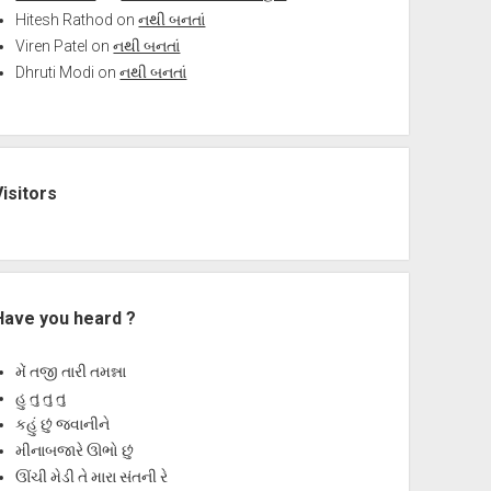
Hitesh Rathod
on
નથી બનતાં
Viren Patel
on
નથી બનતાં
Dhruti Modi
on
નથી બનતાં
Visitors
Have you heard ?
મેં તજી તારી તમન્ના
હુ તુ તુ તુ
કહું છું જવાનીને
મીનાબજારે ઊભો છું
ઊંચી મેડી તે મારા સંતની રે