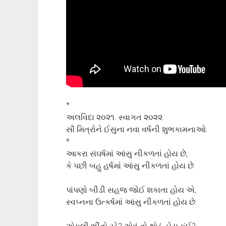
*
અલવિદા ૨૦૨૧. સ્વાગત ૨૦૨૨.
સૌ મિત્રોને ઈસુના નવા વર્ષની શુભકામનાઓ.
*
આકરા સંઘર્ષમાં આંસુ નીકળતાં હોય છે,
કે પછી બહુ હર્ષમાંં આંસુ નીકળતાં હોય છે.
પાંપણો બીડી સહજ જોઈ શકાતા હોય એ,
સ્વપ્નના ઉત્કર્ષમાં આંસુ નીકળતાં હોય છે.