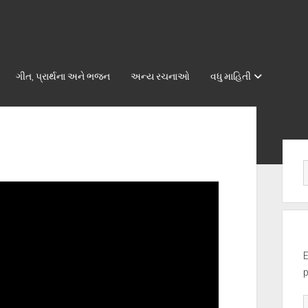
ગીત, પ્રાર્થના અને ભજન
અન્ય રચનાઓ
વધુ માહિતી
Sid
E
p
E