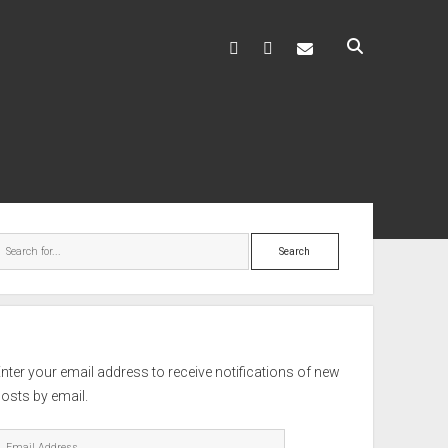
facebook
youtube
hello@mitixa.com
ebar
Search
nter your email address to receive notifications of new
osts by email.
mail