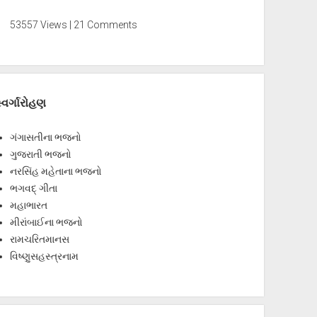
53557 Views | 21 Comments
્વર્ગારોહણ
ગંગાસતીના ભજનો
ગુજરાતી ભજનો
નરસિંહ મહેતાના ભજનો
ભગવદ્ ગીતા
મહાભારત
મીરાંબાઈના ભજનો
રામચરિતમાનસ
વિષ્ણુસહસ્ત્રનામ