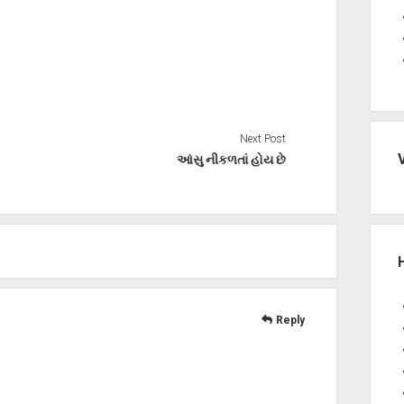
Next Post
આંસુ નીકળતાં હોય છે
Reply