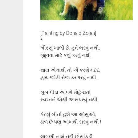
[Painting by Donald Zolan]
*
ખીસ્સું ખાલી છે, હવે ભરવું નથી,
જીવવા માટે કશું કરવું નથી.
થાય એનાથી તો એ કરશે મદદ,
હાથ જોડી રોજ કરગરવું નથી.
ખુબ પીડા આપશે મોટું થતાં,
સ્વપ્નને એથી જ સંઘરવું નથી.
કેટલું બીતાં હશે આ આંસુઓ,
ઢાળ છે પણ આંખથી સરવું નથી !
લાગણી નામે નદી છે સાંકડી,