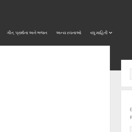
ગીત, પ્રાર્થના અને ભજન
અન્ય રચનાઓ
વધુ માહિતી
Sid
E
p
E