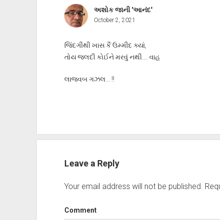
અશોક જાની 'આનંદ'
October 2, 2021
જિંદગીથી ખાસ કૈં ઉમ્મીદ ક્યાં,
તોય જલદી કોઈને મરવું નથી…. વાહ
લાજવબ ગઝલ… !!
Leave a Reply
Your email address will not be published.
Requ
Comment