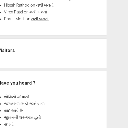
Hitesh Rathod
on
નથી બનતાં
Viren Patel
on
નથી બનતાં
Dhruti Modi
on
નથી બનતાં
Visitors
Have you heard ?
ભોમિયો ખોવાયો
જળકમળ છાંડી જાને બાળા
યાદ આવે છે
જીવનની શરૂઆત હતી
સપનાં