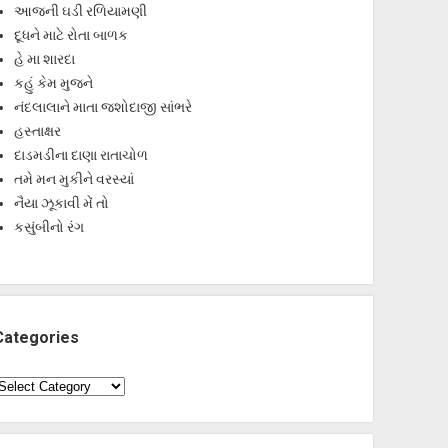
આજની ઘડી રળિયામણી
દૂધને માટે રોતા બાળક
હે મા શારદા
કહું કેમ મુજને
નંદલાલાને માતા જશોદાજી સાંભરે
હસ્તાક્ષર
દાડમડીના દાણા રાતાચોળ
તમે મન મુકીને વરસ્યાં
નૈયા ઝૂકાવી મેં તો
કસુંબીનો રંગ
Categories
ategories