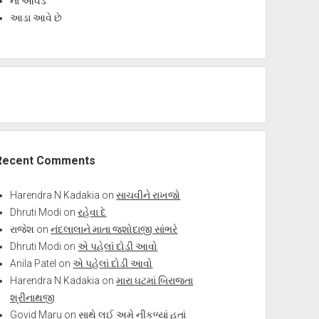
ના આવડે
આડા આવે છે
Recent Comments
Harendra N Kadakia
on
સાચવીને રાખજો
Dhruti Modi
on
રહેવા દે
રાજેશ
on
નંદલાલાને માતા જશોદાજી સાંભરે
Dhruti Modi
on
એ પહેલાં દોડી આવો
Anila Patel
on
એ પહેલાં દોડી આવો
Harendra N Kadakia
on
મારા ઘટમાં બિરાજતા
શ્રીનાથજી
Govid Maru
on
સાથે લઈ અમે નીકળ્યાં હતાં