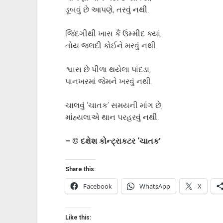
ડૂબવું છે આપણે, તરવું નથી.
જિંદગીથી ખાસ કૈં ઉમ્મીદ ક્યાં,
તોય જલદી કોઈને મરવું નથી.
શ્વાસ છે પીળા થયેલા પાંદડા,
પાનખરમાં જેમને ખરવું નથી.
ચાલવું ‘ચાતક’ સમયની માંગ છે,
માંહ્યલાએ થાન પરહરવું નથી.
– © દક્ષેશ કોન્ટ્રાકટર ‘ચાતક’
Share this:
Facebook
WhatsApp
X
Like this: