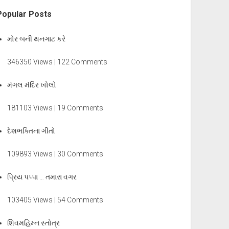
Popular Posts
મોર બની થનગાટ કરે
346350 Views | 122 Comments
મંગલ મંદિર ખોલો
181103 Views | 19 Comments
દેશભક્તિના ગીતો
109893 Views | 30 Comments
પ્રિય પપ્પા … તમારા વગર
103405 Views | 54 Comments
શિવમહિમ્ન સ્તોત્ર