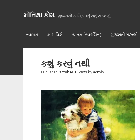
મીતિક્ષા.કોમ
ગુજરાતી સાહિત્યનું નવું સરનામું
સ્વાગત
મારા વિશે
ચાતક (સ્વરચિત)
ગુજરાતી ગઝલો
કશું કરવું નથી
Published
October 1, 2021
by
admin