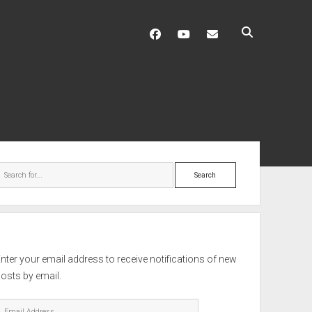
facebook
youtube
hello@mitixa.com
ebar
Search
nter your email address to receive notifications of new
osts by email.
mail