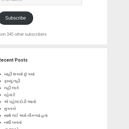
Address
Subscribe
oin 345 other subscribers
Recent Posts
ચાહી શક્યો છું ક્યાં
ફાવ્યું નહીં
નહીં લાગે
રહેવા દે
એ પહેલાં દોડી આવો
મુક્તકો
સાથે લઈ અમે નીકળ્યાં હતાં
નથી બનતાં