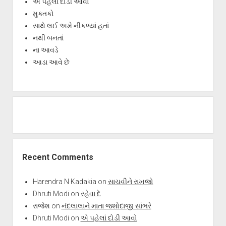
એ પહેલાં દોડી આવો
મુક્તકો
સાથે લઈ અમે નીકળ્યાં હતાં
નથી બનતાં
ના આવડે
આડા આવે છે
Recent Comments
Harendra N Kadakia
on
સાચવીને રાખજો
Dhruti Modi
on
રહેવા દે
રાજેશ
on
નંદલાલાને માતા જશોદાજી સાંભરે
Dhruti Modi
on
એ પહેલાં દોડી આવો