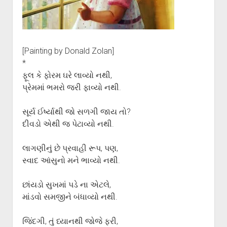
ગુજરાતી સાહિત્ય-જગત
menu
આપના પ્રતિભાવો
સર્જકોને સલામ
[Painting by Donald Zolan]
આપની રચનાઓ
*
Privacy Policy
ફૂલ કે ફોરમ ઘરે લાવ્યો નથી,
પ્રેમમાં ભમરો જરી ફાવ્યો નથી.
સૂર્ય ઈર્ષ્યાથી જો સળગી જાય તો?
દીવડો એથી જ પેટાવ્યો નથી.
લાગણીનું છે પ્રવાહી રૂપ, પણ,
સ્વાદ આંસુનો મને ભાવ્યો નથી.
છાંયડો સુખમાં પડે ના એટલે,
માંડવો સમજીને બંધાવ્યો નથી.
જિંદગી, તું ધ્યાનથી જોજે ફરી,