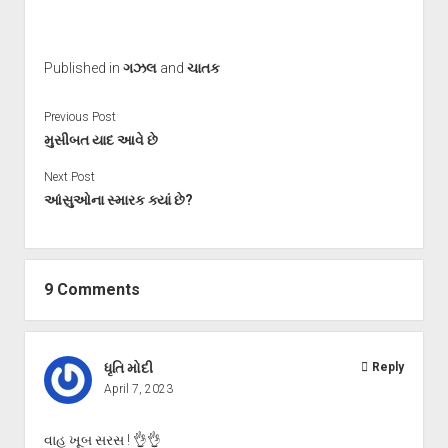
Published in
ગઝલ
and
ચાતક
Previous Post
મુસીબત યાદ આવે છે
Next Post
આંસુઓના સ્મારક ક્યાં છે?
9 Comments
ધૃતિ મોદી
Reply
April 7, 2023
વાહ ખૂબ સરસ ! 👌👌