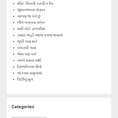
મીરાં : બિનતી કરું દિન રૈન
જીવનભરના તોફાન
ચાલ્યા જ કરું છું
નીલ ગગનના પંખેરુ
મારી કોઈ ડાળખીમાં
તમારા અહીં આજ પગલાં થવાનાં
ભૂલી ગયા મને
પલટાવી ગયા
એમ પણ બને
તમને સમય નથી
દેશભક્તિના ગીતો
એકવાર યમુનામાં
ઉછીનું સુખ
Categories