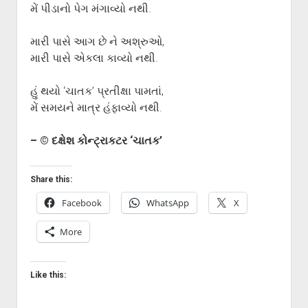
મેં પીડાનો પેગ મંગાવ્યો નથી.
મારી પાસે આગ છે ને અશ્રુઓ,
મારી પાસે એકલા કાવ્યો નથી.
હું થયો ‘ચાતક’ પ્રતીક્ષા પામતાં,
મેં સમયને માત્ર હંફાવ્યો નથી.
– © દક્ષેશ કોન્ટ્રાકટર ‘ચાતક’
Share this:
Facebook
WhatsApp
X
More
Like this: