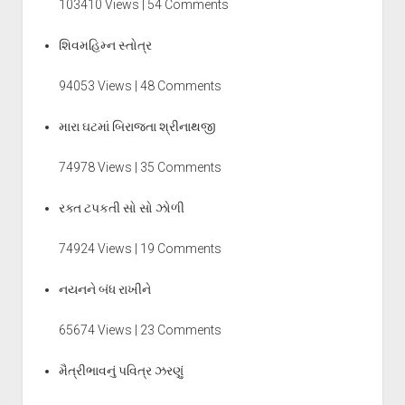
103410 Views | 54 Comments
શિવમહિમ્ન સ્તોત્ર
94053 Views | 48 Comments
મારા ઘટમાં બિરાજતા શ્રીનાથજી
74978 Views | 35 Comments
રક્ત ટપકતી સો સો ઝોળી
74924 Views | 19 Comments
નયનને બંધ રાખીને
65674 Views | 23 Comments
મૈત્રીભાવનું પવિત્ર ઝરણું