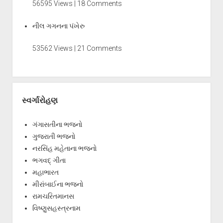
56595 Views | 18 Comments
નીલ ગગનના પંખેરુ
53562 Views | 21 Comments
સ્વર્ગારોહણ
ગંગાસતીના ભજનો
ગુજરાતી ભજનો
નરસિંહ મહેતાના ભજનો
ભગવદ્ ગીતા
મહાભારત
મીરાંબાઈના ભજનો
રામચરિતમાનસ
વિષ્ણુસહસ્ત્રનામ