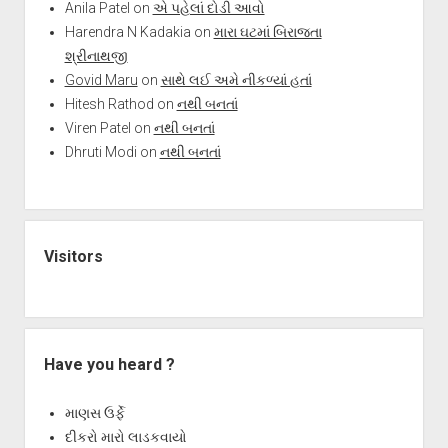
Anila Patel
on
એ પહેલાં દોડી આવો
Harendra N Kadakia
on
મારા ઘટમાં બિરાજતા
શ્રીનાથજી
Govid Maru
on
સાથે લઈ અમે નીકળ્યાં હતાં
Hitesh Rathod
on
નથી બનતાં
Viren Patel
on
નથી બનતાં
Dhruti Modi
on
નથી બનતાં
Visitors
Have you heard ?
માણસ ઉર્ફે
દીકરો મારો લાડકવાયો