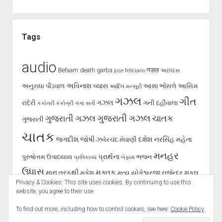
Tags
audio
Befaam
death
garba
गज़ल
jose feliciano
અછાંદસ
અવિનાશ વ્યાસ
અનુરાધા પૌંડવાલ
આશા ભોંસલે
આસિમ
આદિલ મન્સૂરી
ગઝલ
ગીત
ગઝલ
રાંદેરી
ગની દહીંવાલા
કંકોતરી
કંકોત્રી
ગંગા સતી
ગુજરાતી ગઝલ
ગુજરાતી ગઝલ
ચાતક
ગુજરાતી
ચાતક
જગદીશ જોષી
દક્ષેશ
નરસિંહ મહેતા
ઝવેરચંદ મેઘાણી
મનહર
પ્રાર્થના
પુરુષોત્તમ ઉપાધ્યાય
ભજન
પ્રતિકાવ્ય
બેફામ
ઉધાસ
મુક્તક
મારા તરફથી
મુકેશ
મૃત્યુ
યોગેશ્વરજી
રાજેન્દ્ર શુકલ
Privacy & Cookies: This site uses cookies. By continuing to use this
શૂન્ય પાલનપુરી
રાવજી પટેલ
સૈફ પાલનપુરી
હસ્તાક્ષર
સર્જન
website, you agree to their use.
To find out more, including how to control cookies, see here:
Cookie Policy