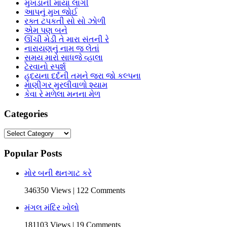
મુખડાની માયા લાગી
આપનું મુખ જોઈ
રક્ત ટપકતી સો સો ઝોળી
એમ પણ બને
ઊંચી મેડી તે મારા સંતની રે
નારાયણનું નામ જ લેતાં
સમય મારો સાધજે વ્હાલા
ટેરવાનો સ્પર્શ
હૃદયના દર્દની તમને જરા જો કલ્પના
માણીગર મુરલીવાળો શ્યામ
કેવા રે મળેલા મનના મેળ
Categories
Categories
Popular Posts
મોર બની થનગાટ કરે
346350 Views | 122 Comments
મંગલ મંદિર ખોલો
181103 Views | 19 Comments