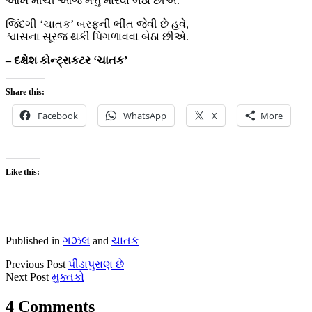
આંખ મીંચી આજ મત્તું મારવા બેઠા છીએ.
જિંદગી ‘ચાતક’ બરફની ભીંત જેવી છે હવે,
શ્વાસના સૂરજ થકી પિગળાવવા બેઠા છીએ.
– દક્ષેશ કોન્ટ્રાકટર ‘ચાતક’
Share this:
Facebook
WhatsApp
X
More
Like this:
Published in
ગઝલ
and
ચાતક
Previous Post
પીડાપુરાણ છે
Next Post
મુક્તકો
4 Comments