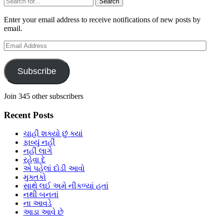
Sidebar
Enter your email address to receive notifications of new posts by
email.
Email
Address
Subscribe
Join 345 other subscribers
Recent Posts
ચાહી શક્યો છું ક્યાં
ફાવ્યું નહીં
નહીં લાગે
રહેવા દે
એ પહેલાં દોડી આવો
મુક્તકો
સાથે લઈ અમે નીકળ્યાં હતાં
નથી બનતાં
ના આવડે
આડા આવે છે