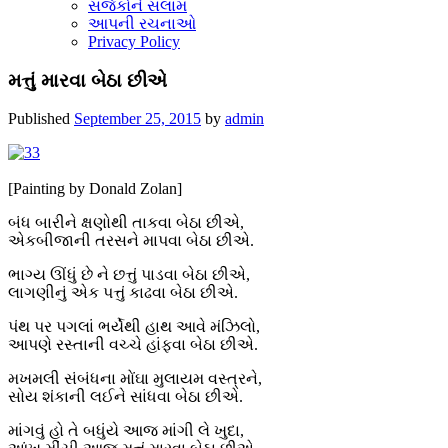
સર્જકોને સલામ
આપની રચનાઓ
Privacy Policy
મત્તું મારવા બેઠા છીએ
Published
September 25, 2015
by
admin
[Painting by Donald Zolan]
બંધ બારીને ક્ષણોથી તાકવા બેઠા છીએ,
એકબીજાની તરસને માપવા બેઠા છીએ.
ભાગ્ય ઊંધું છે ને છત્તું પાડવા બેઠા છીએ,
લાગણીનું એક પત્તું કાઢવા બેઠા છીએ.
પંથ પર પગલાં ભર્યેથી હાથ આવે મંઝિલો,
આપણે રસ્તાની વચ્ચે હાંફવા બેઠા છીએ.
મખમલી સંબંધના મોંઘા મુલાયમ વસ્ત્રને,
સોય શંકાની લઈને સાંધવા બેઠા છીએ.
માંગવું હો તે બધુંયે આજ માંગી લે ખુદા,