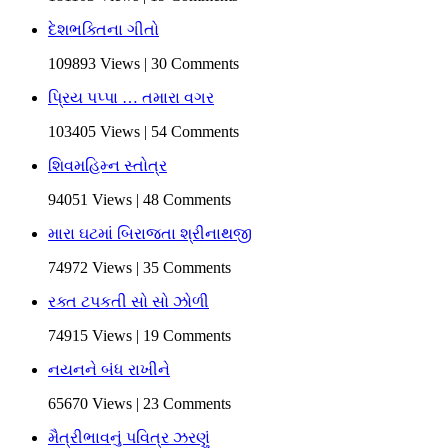
દેશભક્તિના ગીતો
109893 Views | 30 Comments
પ્રિય પપ્પા … તમારા વગર
103405 Views | 54 Comments
શિવમહિમ્ન સ્તોત્ર
94051 Views | 48 Comments
મારા ઘટમાં બિરાજતા શ્રીનાથજી
74972 Views | 35 Comments
રક્ત ટપકતી સો સો ઝોળી
74915 Views | 19 Comments
નયનને બંધ રાખીને
65670 Views | 23 Comments
મૈત્રીભાવનું પવિત્ર ઝરણું