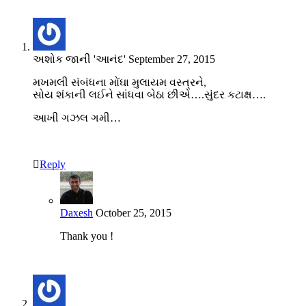
અશોક જાની 'આનંદ'
September 27, 2015
મખમલી સંબંધના મોંઘા મુલાયમ વસ્ત્રને,
સોય શંકાની લઈને સાંધવા બેઠા છીએ….સુંદર કટાક્ષ….
આખી ગઝલ ગમી…
Reply
Daxesh
October 25, 2015
Thank you !