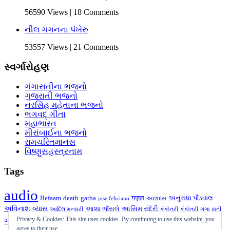
56590 Views | 18 Comments
નીલ ગગનના પંખેરુ
53557 Views | 21 Comments
સ્વર્ગારોહણ
ગંગાસતીના ભજનો
ગુજરાતી ભજનો
નરસિંહ મહેતાના ભજનો
ભગવદ્ ગીતા
મહાભારત
મીરાંબાઈના ભજનો
રામચરિતમાનસ
વિષ્ણુસહસ્ત્રનામ
Tags
audio
Befaam
death
garba
गज़ल
અનુરાધા પૌંડવાલ
jose feliciano
અછાંદસ
અવિનાશ વ્યાસ
આશા ભોંસલે
આસિમ રાંદેરી
આદિલ મન્સૂરી
કંકોતરી
કંકોત્રી
ગંગા સતી
ગઝલ
ગીત
ગુજરાતી
ગુજરાતી ગઝલ
Privacy & Cookies: This site uses cookies. By continuing to use this website, you
ગઝલ
ગની દહીંવાલા
ગુજરાતી
agree to their use.