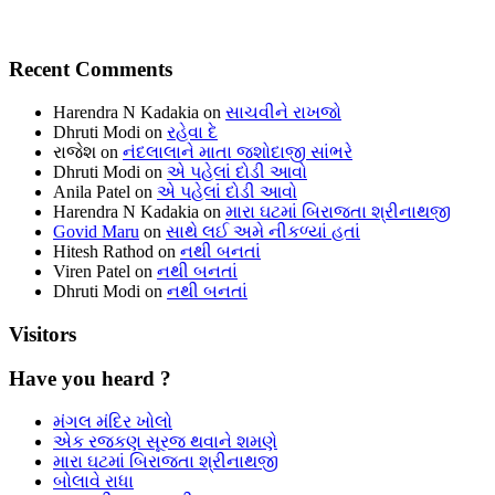
Recent Comments
Harendra N Kadakia
on
સાચવીને રાખજો
Dhruti Modi
on
રહેવા દે
રાજેશ
on
નંદલાલાને માતા જશોદાજી સાંભરે
Dhruti Modi
on
એ પહેલાં દોડી આવો
Anila Patel
on
એ પહેલાં દોડી આવો
Harendra N Kadakia
on
મારા ઘટમાં બિરાજતા શ્રીનાથજી
Govid Maru
on
સાથે લઈ અમે નીકળ્યાં હતાં
Hitesh Rathod
on
નથી બનતાં
Viren Patel
on
નથી બનતાં
Dhruti Modi
on
નથી બનતાં
Visitors
Have you heard ?
મંગલ મંદિર ખોલો
એક રજકણ સૂરજ થવાને શમણે
મારા ઘટમાં બિરાજતા શ્રીનાથજી
બોલાવે રાધા