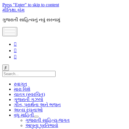
Press "Enter" to skip to content
મીતિક્ષા.કોમ
ગુજરાતી સાહિત્યનું નવું સરનામું
open
menu
facebook
youtube
hello@mitixa.com
Search
સ્વાગત
મારા વિશે
ચાતક (સ્વરચિત)
ગુજરાતી ગઝલો
ગીત, પ્રાર્થના અને ભજન
અન્ય રચનાઓ
વધુ માહિતી
open
ગુજરાતી સાહિત્ય-જગત
dropdown
આપના પ્રતિભાવો
menu