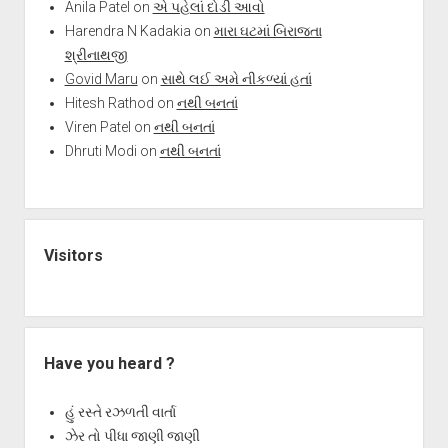
Anila Patel
on
એ પહેલાં દોડી આવો
Harendra N Kadakia
on
મારા ઘટમાં બિરાજતા
શ્રીનાથજી
Govid Maru
on
સાથે લઈ અમે નીકળ્યાં હતાં
Hitesh Rathod
on
નથી બનતાં
Viren Patel
on
નથી બનતાં
Dhruti Modi
on
નથી બનતાં
Visitors
Have you heard ?
હું રસ્તે રઝળતી વાર્તા
ઝેર તો પીધા જાણી જાણી