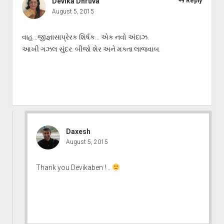
Devika Dhruva
Reply
August 5, 2015
વાહ…જીજ્ઞાસાપ્રેરક શિર્ષક… એક નવો અંદાઝ.
આખી ગઝલ સુંદર. બીજો શેર અને મક્તા લાજવાબ.
Daxesh
August 5, 2015
Thank you Devikaben ! ..