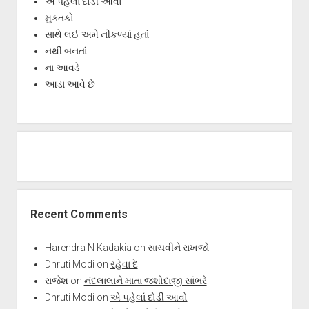
એ પહેલાં દોડી આવો
મુક્તકો
સાથે લઈ અમે નીકળ્યાં હતાં
નથી બનતાં
ના આવડે
આડા આવે છે
Recent Comments
Harendra N Kadakia
on
સાચવીને રાખજો
Dhruti Modi
on
રહેવા દે
રાજેશ
on
નંદલાલાને માતા જશોદાજી સાંભરે
Dhruti Modi
on
એ પહેલાં દોડી આવો