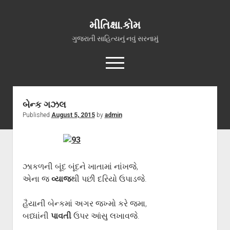
મીતિક્ષા.કોમ
ગુજરાતી સાહિત્યનું નવું સરનામું
open
menu
facebook
youtube
hello@mitixa.com
બેન્ક ગઝલ
Published
August 5, 2015
by
admin
સ્વાગત
મારા વિશે
ચાતક (સ્વરચિત)
ઝાકળની બૂંદ બૂંદને ખાતામાં નાંખજે,
ગુજરાતી ગઝલો
એના જ
વ્યાજ
થી પછી દરિયો ઉપાડજે.
ગીત, પ્રાર્થના અને ભજન
અન્ય રચનાઓ
હૈયાની બેન્કમાં અગર જખ્મો કરે જમા,
બધ્ધાંની
પાવતી
ઉપર આંસુ લખાવજે.
open
વધુ માહિતી
dropdown