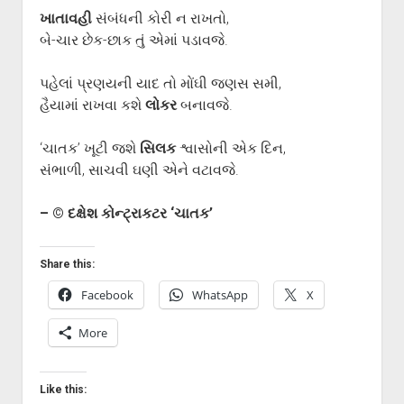
ગુજરાતી સાહિત્ય-જગત
menu
ખાતાવહી
સંબંધની કોરી ન રાખતો,
આપના પ્રતિભાવો
બે-ચાર છેક-છાક તું એમાં પડાવજે.
સર્જકોને સલામ
પહેલાં પ્રણયની યાદ તો મોંઘી જણસ સમી,
આપની રચનાઓ
હૈયામાં રાખવા કશે
લોકર
બનાવજે.
Privacy Policy
‘ચાતક’ ખૂટી જશે
સિલક
શ્વાસોની એક દિન,
સંભાળી, સાચવી ઘણી એને વટાવજે.
– © દક્ષેશ કોન્ટ્રાકટર ‘ચાતક’
Share this:
Facebook
WhatsApp
X
More
Like this: