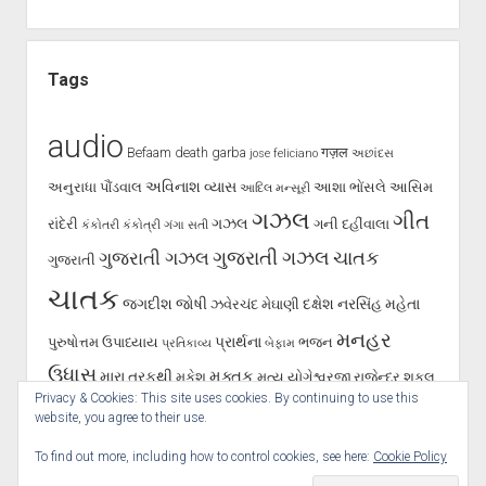
Tags
audio
Befaam
death
garba
गज़ल
jose feliciano
અછાંદસ
અવિનાશ વ્યાસ
અનુરાધા પૌંડવાલ
આશા ભોંસલે
આસિમ
આદિલ મન્સૂરી
ગઝલ
ગીત
ગઝલ
રાંદેરી
ગની દહીંવાલા
કંકોતરી
કંકોત્રી
ગંગા સતી
ગુજરાતી ગઝલ
ગુજરાતી ગઝલ
ચાતક
ગુજરાતી
ચાતક
જગદીશ જોષી
દક્ષેશ
નરસિંહ મહેતા
ઝવેરચંદ મેઘાણી
મનહર
પ્રાર્થના
પુરુષોત્તમ ઉપાધ્યાય
ભજન
પ્રતિકાવ્ય
બેફામ
ઉધાસ
મુક્તક
મારા તરફથી
મુકેશ
મૃત્યુ
યોગેશ્વરજી
રાજેન્દ્ર શુકલ
Privacy & Cookies: This site uses cookies. By continuing to use this
શૂન્ય પાલનપુરી
રાવજી પટેલ
સૈફ પાલનપુરી
હસ્તાક્ષર
સર્જન
website, you agree to their use.
To find out more, including how to control cookies, see here:
Cookie Policy