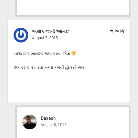
અશોક જાની 'આનંદ'
Reply
August 5, 2015
બધ્ધા શે’ર ખાતામાં જમા કરવા જેવા
છેક -છાક પડાવવા કરતાં કરાવી હોત તો સારું..
Daxesh
August 5, 2015