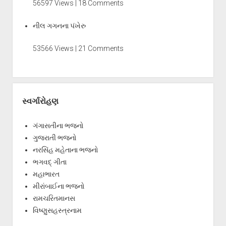
56597 Views | 18 Comments
નીલ ગગનના પંખેરુ
53566 Views | 21 Comments
સ્વર્ગારોહણ
ગંગાસતીના ભજનો
ગુજરાતી ભજનો
નરસિંહ મહેતાના ભજનો
ભગવદ્ ગીતા
મહાભારત
મીરાંબાઈના ભજનો
રામચરિતમાનસ
વિષ્ણુસહસ્ત્રનામ