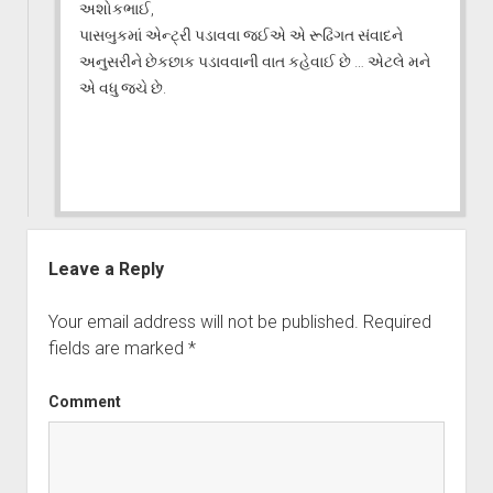
અશોકભાઈ,
પાસબુકમાં એન્ટ્રી પડાવવા જઈએ એ રૂઢિગત સંવાદને
અનુસરીને છેકછાક પડાવવાની વાત કહેવાઈ છે … એટલે મને
એ વધુ જચે છે.
Leave a Reply
Your email address will not be published.
Required
fields are marked
*
Comment