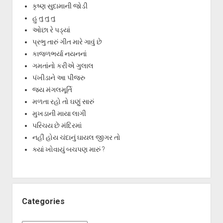
કૃષ્ણ સુદામાની જોડી
હુ તુ તુ તુ
ઓછા રે પડ્યાં
પ્રભુ તારું ગીત મારે ગાવું છે
કાજળભર્યા નયનનાં
ગમતાંનો કરીએ ગુલાલ
પંખીડાને આ પીંજરુ
જય મંગલમૂર્તિ
મળતા રહો તો ઘણું સારું
મુખડાની માયા લાગી
પરિચય છે મંદિરમાં
નહીં હોય ચંદાનું ઘાયલ જીગર તો
ક્યાં ખોવાયું બચપણ મારું ?
Categories