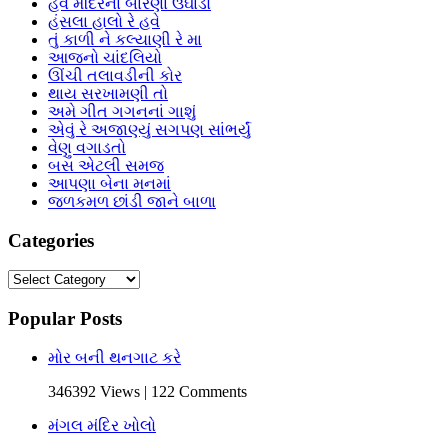
હવે મંદિરના બારણા ઉઘાડો
હંસલા હાલો રે હવે
તું કાળી ને કલ્યાણી રે મા
આજનો ચાંદલિયો
ઊંચી તલાવડીની કોર
થાય સરખામણી તો
અમે ગીત ગગનનાં ગાશું
એવું રે અજાણ્યું સગપણ સાંભર્યું
વેણુ વગાડતો
બસ એટલી સમજ
આપણા બેના મનમાં
જળકમળ છાંડી જાને બાળા
Categories
Categories
Popular Posts
મોર બની થનગાટ કરે
346392 Views | 122 Comments
મંગલ મંદિર ખોલો