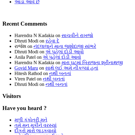
આડા આવે છે
Recent Comments
Harendra N Kadakia
on
સાચવીને રાખજો
Dhruti Modi
on
રહેવા દે
રાજેશ
on
નંદલાલાને માતા જશોદાજી સાંભરે
Dhruti Modi
on
એ પહેલાં દોડી આવો
Anila Patel
on
એ પહેલાં દોડી આવો
Harendra N Kadakia
on
મારા ઘટમાં બિરાજતા શ્રીનાથજી
Govid Maru
on
સાથે લઈ અમે નીકળ્યાં હતાં
Hitesh Rathod
on
નથી બનતાં
Viren Patel
on
નથી બનતાં
Dhruti Modi
on
નથી બનતાં
Visitors
Have you heard ?
મળી કંકોત્રી મને
તમે મન મુકીને વરસ્યાં
દીકરો મારો લાડકવાયો