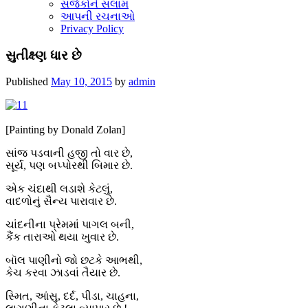
સર્જકોને સલામ
આપની રચનાઓ
Privacy Policy
સુતીક્ષ્ણ ધાર છે
Published
May 10, 2015
by
admin
[Painting by Donald Zolan]
સાંજ પડવાની હજી તો વાર છે,
સૂર્ય, પણ બપ્પોરથી બિમાર છે.
એક ચંદાથી લડાશે કેટલું,
વાદળોનું સૈન્ય પારાવાર છે.
ચાંદનીના પ્રેમમાં પાગલ બની,
કૈંક તારાઓ થયા ખુવાર છે.
બૉલ પાણીનો જો છટકે આભથી,
કેચ કરવા ઝાડવાં તૈયાર છે.
સ્મિત, આંસુ, દર્દ, પીડા, ચાહના,