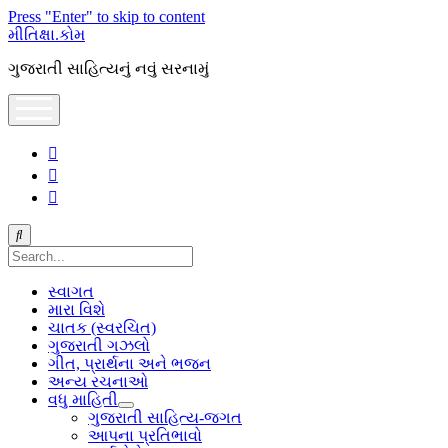
Press "Enter" to skip to content
મીતિક્ષા.કોમ
ગુજરાતી સાહિત્યનું નવું સરનામું
open
menu
facebook
youtube
hello@mitixa.com
Search
સ્વાગત
મારા વિશે
ચાતક (સ્વરચિત)
ગુજરાતી ગઝલો
ગીત, પ્રાર્થના અને ભજન
અન્ય રચનાઓ
વધુ માહિતી
open
ગુજરાતી સાહિત્ય-જગત
dropdown
આપના પ્રતિભાવો
menu