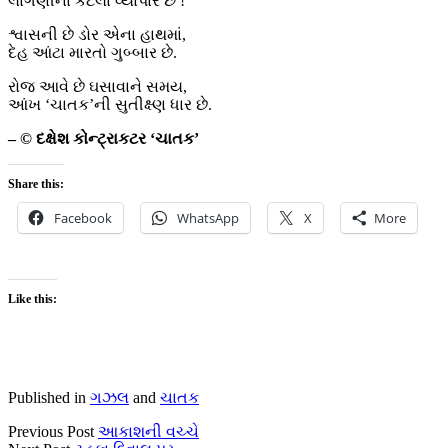
લાગણીના કેટલા વ્યાપાર છે !
શ્વાસની છે ડોર એના હાથમાં,
દેહ આંટા મારતો ગુબ્બાર છે.
રોજ આવે છે ઘસાવાને સમય,
આંખ ‘ચાતક’ની સુતીક્ષ્ણ ધાર છે.
– © દક્ષેશ કોન્ટ્રાકટર ‘ચાતક’
Share this:
Facebook
WhatsApp
X
More
Like this:
Published in
ગઝલ
and
ચાતક
Previous Post
આકાશની વચ્ચે