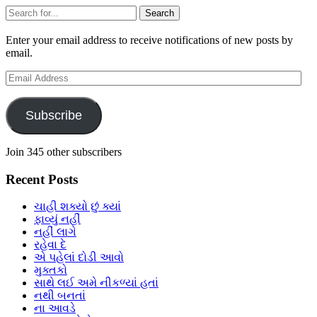
Sidebar
Search
Enter your email address to receive notifications of new posts by
email.
Email
Address
Subscribe
Join 345 other subscribers
Recent Posts
ચાહી શક્યો છું ક્યાં
ફાવ્યું નહીં
નહીં લાગે
રહેવા દે
એ પહેલાં દોડી આવો
મુક્તકો
સાથે લઈ અમે નીકળ્યાં હતાં
નથી બનતાં
ના આવડે