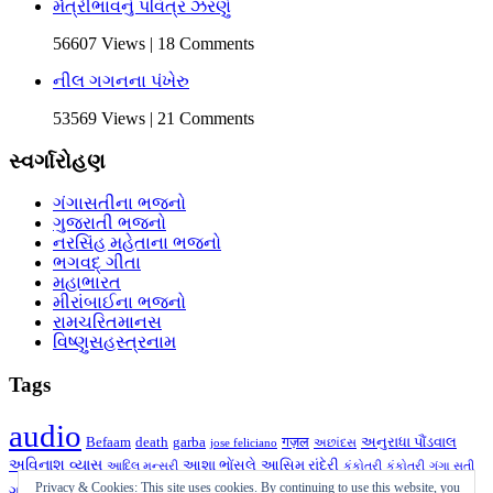
મૈત્રીભાવનું પવિત્ર ઝરણું
56607 Views | 18 Comments
નીલ ગગનના પંખેરુ
53569 Views | 21 Comments
સ્વર્ગારોહણ
ગંગાસતીના ભજનો
ગુજરાતી ભજનો
નરસિંહ મહેતાના ભજનો
ભગવદ્ ગીતા
મહાભારત
મીરાંબાઈના ભજનો
રામચરિતમાનસ
વિષ્ણુસહસ્ત્રનામ
Tags
audio
Befaam
death
garba
गज़ल
અનુરાધા પૌંડવાલ
jose feliciano
અછાંદસ
અવિનાશ વ્યાસ
આશા ભોંસલે
આસિમ રાંદેરી
આદિલ મન્સૂરી
કંકોતરી
કંકોત્રી
ગંગા સતી
ગઝલ
ગીત
ગુજરાતી
ગુજરાતી ગઝલ
Privacy & Cookies: This site uses cookies. By continuing to use this website, you
ગઝલ
ગની દહીંવાલા
ગુજરાતી