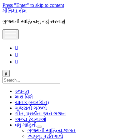
Press "Enter" to skip to content
મીતિક્ષા.કોમ
ગુજરાતી સાહિત્યનું નવું સરનામું
open
menu
facebook
youtube
hello@mitixa.com
Search
સ્વાગત
મારા વિશે
ચાતક (સ્વરચિત)
ગુજરાતી ગઝલો
ગીત, પ્રાર્થના અને ભજન
અન્ય રચનાઓ
વધુ માહિતી
open
ગુજરાતી સાહિત્ય-જગત
dropdown
આપના પ્રતિભાવો
menu