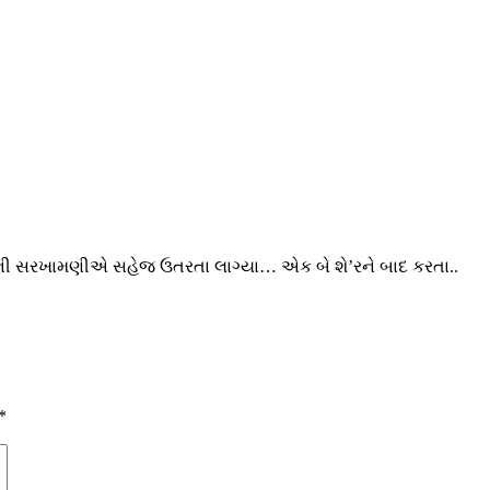
ાની સરખામણીએ સહેજ ઉતરતા લાગ્યા… એક બે શે’રને બાદ કરતા..
*