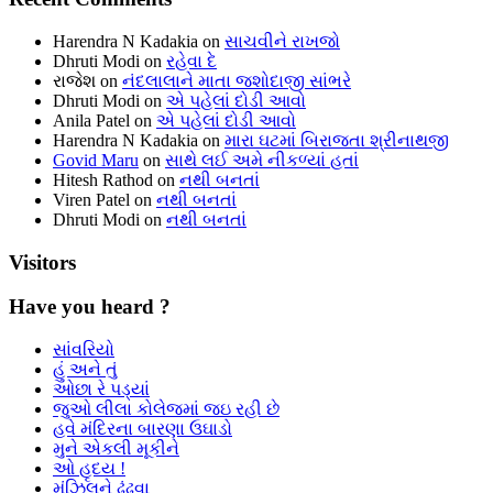
Harendra N Kadakia
on
સાચવીને રાખજો
Dhruti Modi
on
રહેવા દે
રાજેશ
on
નંદલાલાને માતા જશોદાજી સાંભરે
Dhruti Modi
on
એ પહેલાં દોડી આવો
Anila Patel
on
એ પહેલાં દોડી આવો
Harendra N Kadakia
on
મારા ઘટમાં બિરાજતા શ્રીનાથજી
Govid Maru
on
સાથે લઈ અમે નીકળ્યાં હતાં
Hitesh Rathod
on
નથી બનતાં
Viren Patel
on
નથી બનતાં
Dhruti Modi
on
નથી બનતાં
Visitors
Have you heard ?
સાંવરિયો
હું અને તું
ઓછા રે પડ્યાં
જુઓ લીલા કોલેજમાં જઇ રહી છે
હવે મંદિરના બારણા ઉઘાડો
મુને એકલી મૂકીને
ઓ હૃદય !
મંઝિલને ઢૂંઢવા