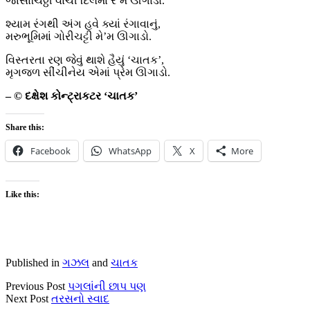
જાસાચિઠ્ઠી વાંચી દિલમાં રે’મ ઊગાડો.
શ્યામ રંગથી અંગ હવે ક્યાં રંગાવાનું,
મરુભૂમિમાં ગોરીચટ્ટી મે’મ ઊગાડો.
વિસ્તરતા રણ જેવું થાશે હૈયું ‘ચાતક’,
મૃગજળ સીંચીનેય એમાં પ્રેમ ઊગાડો.
– © દક્ષેશ કોન્ટ્રાકટર ‘ચાતક’
Share this:
Facebook
WhatsApp
X
More
Like this:
Published in
ગઝલ
and
ચાતક
Previous Post
પગલાંની છાપ પણ
Next Post
તરસનો સ્વાદ