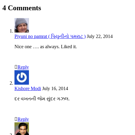
4 Comments
Piyuni no pamrat ( પિયુનીનો પમરાટ )
July 22, 2014
Nice one …. as always. Liked it.
Reply
Kishore Modi
July 16, 2014
દર વખતની જેમ સુંદર ગઝલ.
Reply