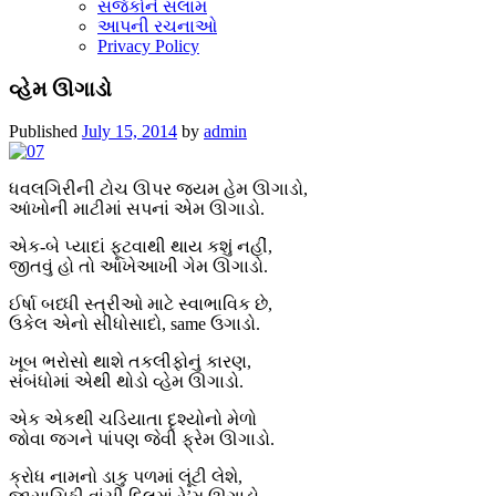
સર્જકોને સલામ
આપની રચનાઓ
Privacy Policy
વ્હેમ ઊગાડો
Published
July 15, 2014
by
admin
ધવલગિરીની ટોચ ઊપર જ્યમ હેમ ઊગાડો,
આંખોની માટીમાં સપનાં એમ ઊગાડો.
એક-બે પ્યાદાં ફૂટવાથી થાય કશું નહીં,
જીતવું હો તો આખેઆખી ગેમ ઊગાડો.
ઈર્ષા બધ્ધી સ્ત્રીઓ માટે સ્વાભાવિક છે,
ઉકેલ એનો સીધોસાદો, same ઉગાડો.
ખૂબ ભરોસો થાશે તકલીફોનું કારણ,
સંબંધોમાં એથી થોડો વ્હેમ ઊગાડો.
એક એકથી ચડિયાતા દૃશ્યોનો મેળો
જોવા જગને પાંપણ જેવી ફ્રેમ ઊગાડો.
ક્રોધ નામનો ડાકુ પળમાં લૂંટી લેશે,