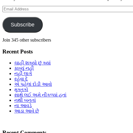
Email
Address
Subscribe
Join 345 other subscribers
Recent Posts
ચાહી શક્યો છું ક્યાં
ફાવ્યું નહીં
નહીં લાગે
રહેવા દે
એ પહેલાં દોડી આવો
મુક્તકો
સાથે લઈ અમે નીકળ્યાં હતાં
નથી બનતાં
ના આવડે
આડા આવે છે
Recent Comments