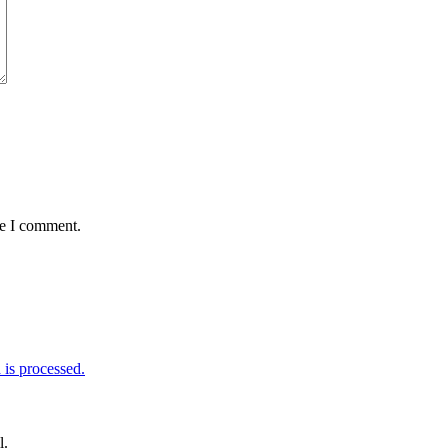
me I comment.
is processed.
l.