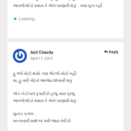
આપજે થોડો સમય કે એને પરણાવી શકું….ક્યા ખુબ કહી…
Loading...
Anil Chavda
Reply
April 11, 2013
હું ભલે મોટો થયો, પણ એટલો મોટો નહીં,
મા, હું તારી ગોદને આજેય શોભાવી શકું.
એક-બે ઈચ્છા કુંવારી છે હજુ, મારા પ્રભુ,
આપજે થોડો સમય કે એને પરણાવી શકું.
સુન્દર ગઝલ…..
વાન્ચતાની સાથે જ ગમી જાય તેવી છે.