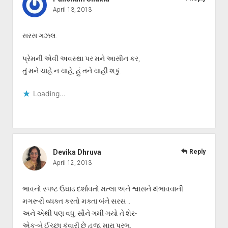
April 13, 2013
સરસ ગઝલ.
પ્રેમની એવી અવસ્થા પર મને આસીન કર,
તું મને ચાહે ન ચાહે, હું તને ચાહી શકું.
Loading...
Devika Dhruva
Reply
April 12, 2013
ભાવનો સ્પષ્ટ ઉઘાડ દર્શાવતો મત્લા અને શ્વાસને થંભાવવાની
મગરૂરી વ્યક્ત કરતો મક્તા બંને સરસ ..
અને એથી પણ વધુ, સૌને ગમી ગયો તે શેર-
એક-બે ઈચ્છા કુંવારી છે હજુ, મારા પ્રભુ,