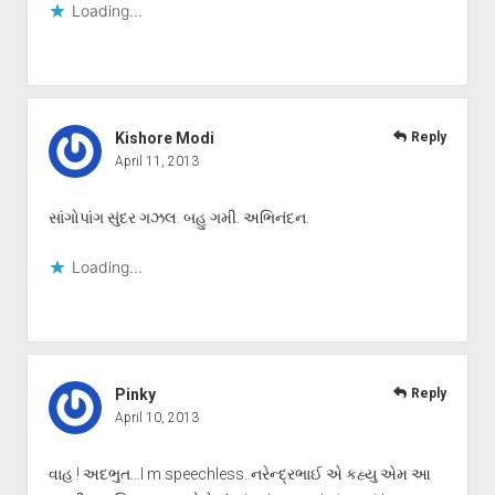
Loading...
Kishore Modi
Reply
April 11, 2013
સાંગોપાંગ સુંદર ગઝલ. બહુ ગમી. અભિનંદન.
Loading...
Pinky
Reply
April 10, 2013
વાહ ! અદભુત…I m speechless..નરેન્દ્રભાઈ એ કહ્યુ એમ આ