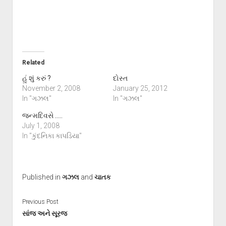
Related
હું શું કરું ?
દોસ્ત
November 2, 2008
January 25, 2012
In "ગઝલ"
In "ગઝલ"
જન્મદિવસે …..
July 1, 2008
In "કુંદનિકા કાપડિયા"
Published in
ગઝલ
and
ચાતક
Previous Post
સાંજ અને સૂરજ