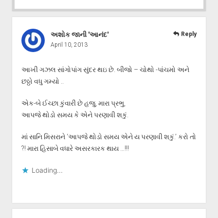
અશોક જાની 'આનંદ'
Reply
April 10, 2013
આખી ગઝલ સાંગોપાંગ સુંદર થઇ છે. બીજો – ચોથો -પાંચમો અને
છઠ્ઠો વધુ ગમ્યો ..
એક-બે ઈચ્છા કુંવારી છે હજુ, મારા પ્રભુ,
આપજે થોડો સમય કે એને પરણાવી શકું.
માં સાનિ મિસરાને ‘આપજે થોડો સમય એને ય પરણાવી શકું.’ કરો તો
?! મારા હિસાબે વધારે અસરકારક થાય …!!!
Loading...