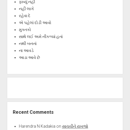
ફાવ્યું નહીં
નહીં લાગે
રહેવા દે
એ પહેલાં દોડી આવો
મુક્તકો
સાથે લઈ અમે નીકળ્યાં હતાં
નથી બનતાં
ના આવડે
આડા આવે છે
Recent Comments
Harendra N Kadakia
on
સાચવીને રાખજો