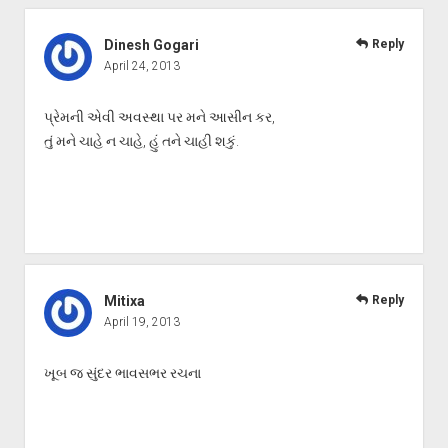
Dinesh Gogari
Reply
April 24, 2013
પ્રેમની એવી અવસ્થા પર મને આસીન કર,
તું મને ચાહે ન ચાહે, હું તને ચાહી શકું.
Mitixa
Reply
April 19, 2013
ખૂબ જ સુંદર ભાવસભર રચના