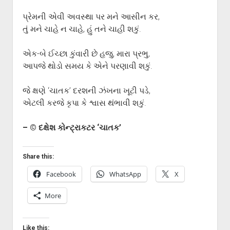
પ્રેમની એવી અવસ્થા પર મને આસીન કર,
તું મને ચાહે ન ચાહે, હું તને ચાહી શકું.
એક-બે ઈચ્છા કુંવારી છે હજુ, મારા પ્રભુ,
આપજે થોડો સમય કે એને પરણાવી શકું.
જે ક્ષણે ‘ચાતક’ દરશની ઝંખના ખૂટી પડે,
એટલી કરજે કૃપા કે શ્વાસ થંભાવી શકું.
– © દક્ષેશ કોન્ટ્રાકટર ‘ચાતક’
Share this:
Facebook
WhatsApp
X
More
Like this: