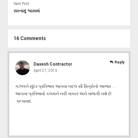
Next Post
સરનામું શ્વાસમાં
16 Comments
Reply
Daxesh Contractor
April 27, 2013
ગઝલને સુંદર પ્રતિભાવ આપવા બદલ સૌ મિત્રોનો આભાર …
આપના પ્રતિભાવો કલમને નવી તાકાત અને તાજગી બક્ષે છે
..ધન્યવાદ.