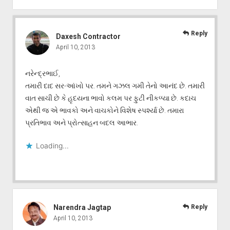
Reply
Daxesh Contractor
April 10, 2013
નરેન્દ્રભાઈ,
તમારી દાદ સર-આંખો પર. તમને ગઝલ ગમી તેનો આનંદ છે. તમારી
વાત સાચી છે કે હૃદયના ભાવો કલમ પર ફુટી નીકળ્યા છે. કદાચ
એથી જ એ ભાવકો અને વાચકોને વિશેષ સ્પર્શ્યા છે. તમારા
પ્રતિભાવ અને પ્રોત્સાહન બદલ આભાર.
Loading...
Narendra Jagtap
Reply
April 10, 2013