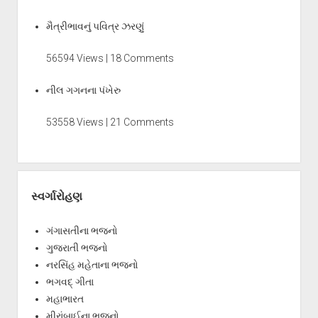
મૈત્રીભાવનું પવિત્ર ઝરણું
56594 Views | 18 Comments
નીલ ગગનના પંખેરુ
53558 Views | 21 Comments
સ્વર્ગારોહણ
ગંગાસતીના ભજનો
ગુજરાતી ભજનો
નરસિંહ મહેતાના ભજનો
ભગવદ્ ગીતા
મહાભારત
મીરાંબાઈના ભજનો