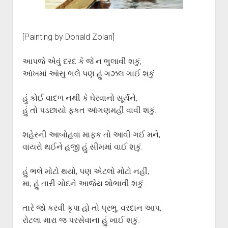
ગુજરાતી સાહિત્ય-જગત
menu
આપના પ્રતિભાવો
સર્જકોને સલામ
[Painting by Donald Zolan]
આપની રચનાઓ
આપજે એવું દરદ કે જે ન ભુલાવી શકું,
Privacy Policy
આંખમાં આંસુ ભલે પણ હું ગઝલ ગાઈ શકું.
હું કોઈ વાદળ નથી કે ઘેરવાનો સૂર્યને,
હું તો પડછાયો ફકત આંગણમહીં વાવી શકું.
શહેરની આબોહવા માફક તો આવી ગઈ મને,
વાયરો થઈને હજી હું સીમમાં વાઈ શકું.
હું ભલે મોટો થયો, પણ એટલો મોટો નહીં,
મા, હું તારી ગોદને આજેય શોભાવી શકું.
તારે જો કરવી કૃપા હો તો પ્રભુ, વરદાન આપ,
રોટલા મારા જ પરસેવાના હું ખાઈ શકું.