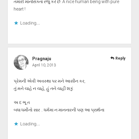
તમારી માનસિક્તા રજુ કરે છે. A nice human being with pure
heart !
Loading...
Pragnaju
Reply
April 10, 2013
પ્રેમની એવી અવસ્થા પર મને આસીન કર,
તું મને ચાહે ન ચાહે, હું તને ચાહી શકું.
અ દ ભૂ ત
બધા ધર્મોનો સાર .. ધર્મમા ન માનનારની પણ આ પ્રાર્થના
Loading...