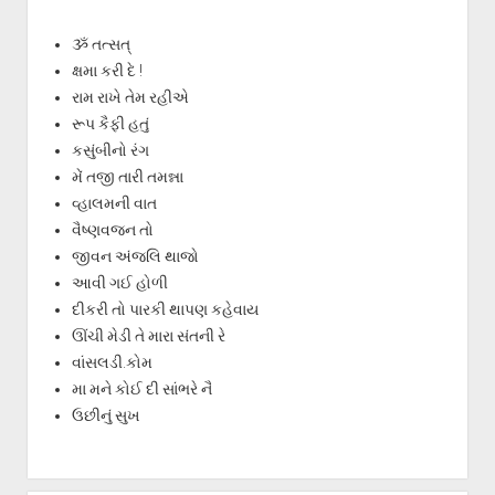
ૐ તત્સત્
ક્ષમા કરી દે !
રામ રાખે તેમ રહીએ
રૂપ કૈફી હતું
કસુંબીનો રંગ
મેં તજી તારી તમન્ના
વ્હાલમની વાત
વૈષ્ણવજન તો
જીવન અંજલિ થાજો
આવી ગઈ હોળી
દીકરી તો પારકી થાપણ કહેવાય
ઊંચી મેડી તે મારા સંતની રે
વાંસલડી.કોમ
મા મને કોઈ દી સાંભરે નૈ
ઉછીનું સુખ