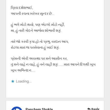
પ્રિય દક્ષેશભાઈ,
આપની રચના ખરેખર સુન્દર છે…
હું ભલે મોટો થયો, પણ એટલો મોટો નહીં,
મા, હું તારી ગોદને આજેય શોભાવી શકું.
તારે જો કરવી કૃપા હો તો પ્રભુ, વરદાન આપ,
રોટલા મારા જ પરસેવાના હું ખાઈ શકું.
પ્રેમની એવી અવસ્થા પર મને આસીન કર,
તું મને ચાહે ન ચાહે, હું તને ચાહી શકું……..મારા આપને દિલથી ખૂબ
ખૂબ અભિનંદન……
Loading...
Pancham Shukla
Reply