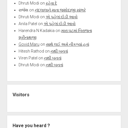
Dhruti Modi
on
રહેવા દે
રાજેશ
on
નંદલાલાને માતા જશોદાજી સાંભરે
Dhruti Modi
on
એ પહેલાં દોડી આવો
Anila Patel
on
એ પહેલાં દોડી આવો
Harendra N Kadakia
on
મારા ઘટમાં બિરાજતા
શ્રીનાથજી
Govid Maru
on
સાથે લઈ અમે નીકળ્યાં હતાં
Hitesh Rathod
on
નથી બનતાં
Viren Patel
on
નથી બનતાં
Dhruti Modi
on
નથી બનતાં
Visitors
Have you heard ?