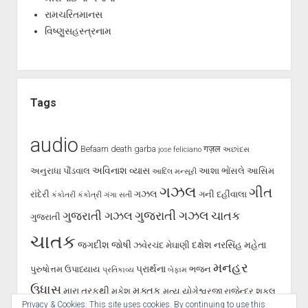
રામચરિતમાનસ
વિષ્ણુસહસ્ત્રનામ
Tags
audio
Befaam
death
garba
गज़ल
jose feliciano
અછાંદસ
અવિનાશ વ્યાસ
અનુરાધા પૌંડવાલ
આશા ભોંસલે
આસિમ
આદિલ મન્સૂરી
ગઝલ
ગીત
ગઝલ
રાંદેરી
ગની દહીંવાલા
કંકોતરી
કંકોત્રી
ગંગા સતી
ગુજરાતી ગઝલ
ગુજરાતી ગઝલ
ચાતક
ગુજરાતી
ચાતક
જગદીશ જોષી
દક્ષેશ
નરસિંહ મહેતા
ઝવેરચંદ મેઘાણી
મનહર
પ્રાર્થના
પુરુષોત્તમ ઉપાધ્યાય
ભજન
પ્રતિકાવ્ય
બેફામ
ઉધાસ
મુક્તક
મારા તરફથી
મુકેશ
મૃત્યુ
યોગેશ્વરજી
રાજેન્દ્ર શુકલ
Privacy & Cookies: This site uses cookies. By continuing to use this