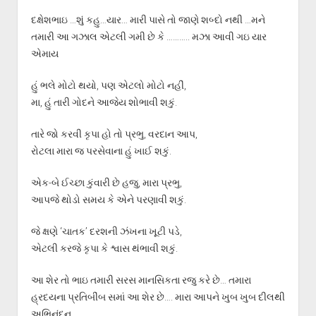
દક્ષેશભાઇ …શું કહુ…યાર… મારી પાસે તો જાણે શબ્દો નથી …મને
તમારી આ ગઝાલ એટલી ગમી છે કે ……….. મઝા આવી ગઇ યાર
એમાય
હું ભલે મોટો થયો, પણ એટલો મોટો નહીં,
મા, હું તારી ગોદને આજેય શોભાવી શકું.
તારે જો કરવી કૃપા હો તો પ્રભુ, વરદાન આપ,
રોટલા મારા જ પરસેવાના હું ખાઈ શકું.
એક-બે ઈચ્છા કુંવારી છે હજુ, મારા પ્રભુ,
આપજે થોડો સમય કે એને પરણાવી શકું.
જે ક્ષણે ‘ચાતક’ દરશની ઝંખના ખૂટી પડે,
એટલી કરજે કૃપા કે શ્વાસ થંભાવી શકું.
આ શેર તો ભાઇ તમારી સરસ માનસિકતા રજુ કરે છે… તમારા
હ્રદયના પ્રતિબીંબ સમાં આ શેર છે…. મારા આપને ખુબ ખુબ દીલથી
અભિનંદન……