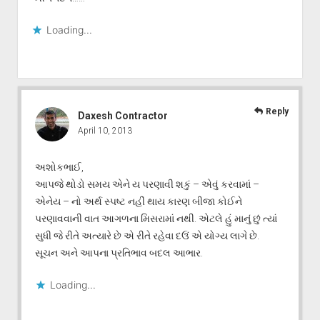
Loading...
Reply
Daxesh Contractor
April 10, 2013
અશોકભાઈ,
આપજે થોડો સમય એને ય પરણાવી શકું – એવું કરવામાં –
એનેય – નો અર્થ સ્પષ્ટ નહીં થાય કારણ બીજા કોઈને
પરણાવવાની વાત આગળના મિસરામાં નથી. એટલે હું માનું છું ત્યાં
સુધી જે રીતે અત્યારે છે એ રીતે રહેવા દઉં એ યોગ્ય લાગે છે.
સૂચન અને આપના પ્રતિભાવ બદલ આભાર.
Loading...